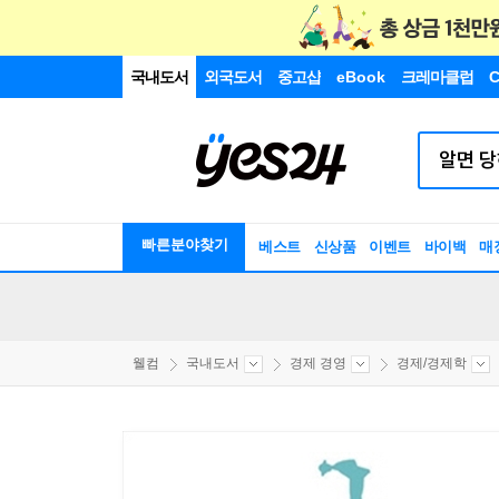
국내도서
외국도서
중고샵
eBook
크레마클럽
C
빠른분야찾기
베스트
신상품
이벤트
바이백
매
웰컴
국내도서
경제 경영
경제/경제학