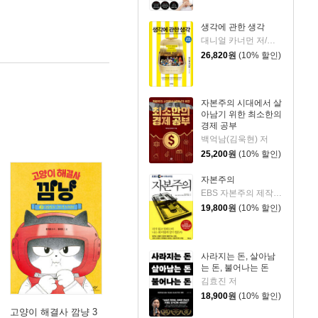
생각에 관한 생각
대니얼 카너먼 저/이창신 역
26,820
원
(10% 할인)
자본주의 시대에서 살
아남기 위한 최소한의
경제 공부
백억남(김욱현) 저
25,200
원
(10% 할인)
자본주의
EBS 자본주의 제작팀,정지은,고희정 저/EBS MEDIA 기획
19,800
원
(10% 할인)
사라지는 돈, 살아남
는 돈, 불어나는 돈
김효진 저
18,900
원
(10% 할인)
고양이 해결사 깜냥 3