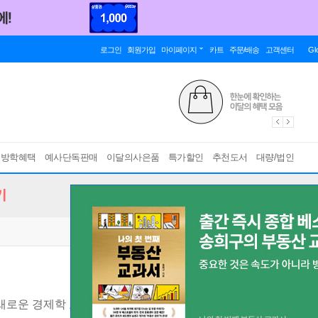
로그인
회원가입
마이페이지
카트
주문/배송
고객센터
Gl
름방학혜택
예사단독판매
이달의사은품
특가할인
추천도서
대량/법인
기
 새로운 경제학 교과서