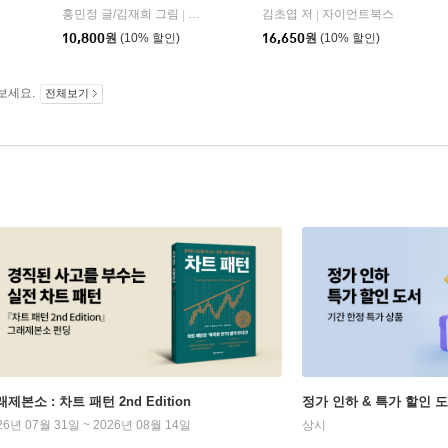
홍민정 글/김재희 그림
창비
김초엽 저
자이언트북스
|
|
10,800
원
(10% 할인)
16,650
원
(10% 할인)
보세요.
전체보기
제본소 : 차트 패턴 2nd Edition
정가 인하 & 특가 할인 
26년 07월 31일 ~ 2026년 08월 14일
상시