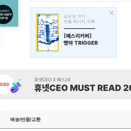
김은성 작가
친필 메시지 수록
---------------
[예스리커버]
빵야 TRIGGER
배송/반품/교환