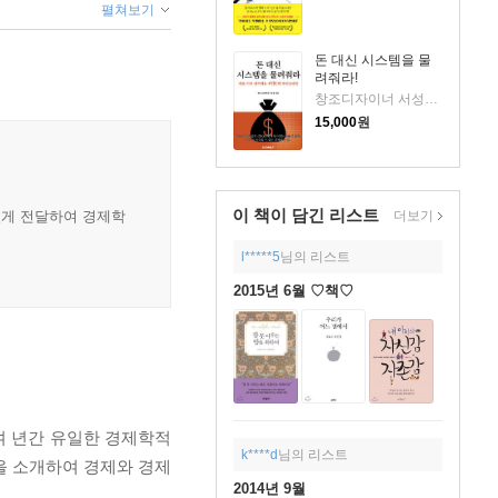
펼쳐보기
돈 대신 시스템을 물
려줘라!
창조디자이너 서성필 저
15,000
원
이 책이 담긴
리스트
더보기
있게 전달하여 경제학
l*****5
님의 리스트
2015년 6월 ♡책♡
여 년간 유일한 경제학적
k****d
님의 리스트
을 소개하여 경제와 경제
2014년 9월