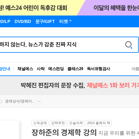
D/LP
DVD/BD
문구
/GIFT
티켓
장안내
채널예스
사락
예스펀딩
클래스24
독서유형검사
여
RBTI Lab
독서유형검사
박혜진 편집자의 문장 수집,
채널예스 1화 보러 가
경제상식/경제이...
소득공제
강력추천
오늘의책
2014 올해의 책
장하준의 경제학 강의
지금 우리를 위한