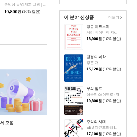
홍민정 글/김재희 그림
창비
|
10,800
원
(10% 할인)
이 분야 신상품
더보기
땡큐 이코노미
게리 베이너척 저/박선주 역
18,900
원
(10% 할인)
결정의 과학
정훈 저
15,120
원
(10% 할인)
부의 점프
상승미소(이명로) 저
19,800
원
(10% 할인)
주식의 시대
도서 모음
EBS 다큐프라임 [주식의 시대] 제작진 저
17,100
원
(10% 할인)