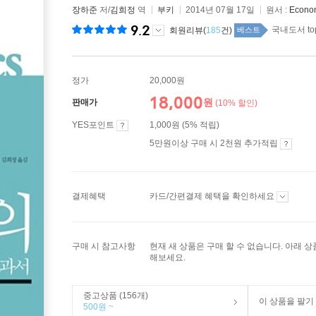
장하준
저/
김희정
역
부키
2014년 07월 17일
원서 :
Econo
9.2
국내도서 to
회원리뷰(
185
건)
베스트
정가
20,000원
18,000
원
판매가
(10% 할인)
YES포인트
1,000원 (5% 적립)
5만원이상 구매 시 2천원 추가적립
결제혜택
카드/간편결제 혜택을 확인하세요
구매 시 참고사항
현재 새 상품은 구매 할 수 없습니다. 아래 
해보세요.
중고상품 (156개)
이 상품을 팔기
500원 ~