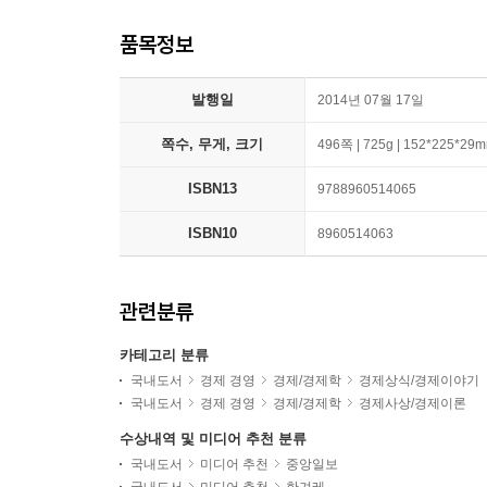
품목정보
발행일
2014년 07월 17일
쪽수, 무게, 크기
496쪽 | 725g | 152*225*29
ISBN13
9788960514065
ISBN10
8960514063
관련분류
카테고리 분류
국내도서
경제 경영
경제/경제학
경제상식/경제이야기
국내도서
경제 경영
경제/경제학
경제사상/경제이론
수상내역 및 미디어 추천 분류
국내도서
미디어 추천
중앙일보