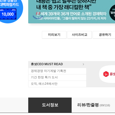
미리보기
사이즈비교
공유하기
휴넷CEO MUST READ
경제경영 자기계발 기획전
기간 한정 특가 도서
오직, 예스24에서만
장하준의 경제학 강의
도서정보
리뷰/한줄평
(69/116)