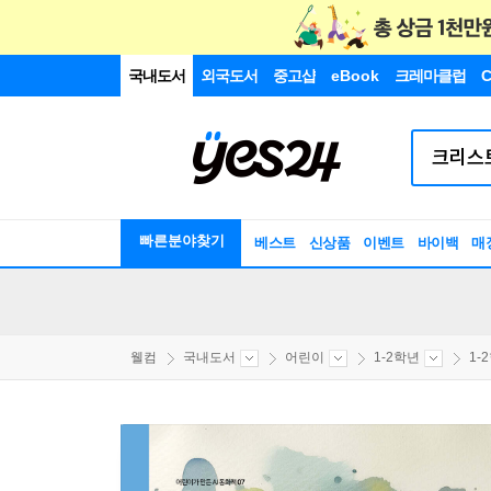
국내도서
외국도서
중고샵
eBook
크레마클럽
C
빠른분야찾기
베스트
신상품
이벤트
바이백
매
웰컴
국내도서
어린이
1-2학년
1-