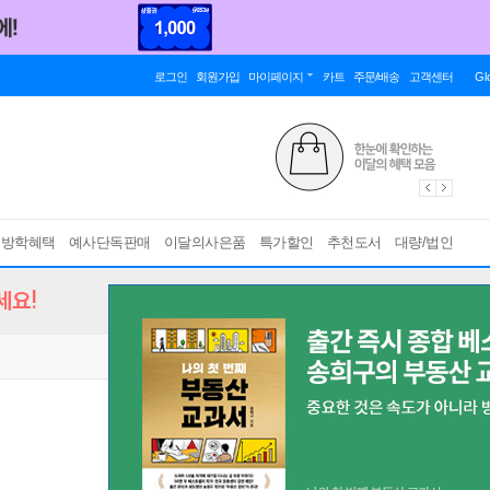
로그인
회원가입
마이페이지
카트
주문/배송
고객센터
Gl
름방학혜택
예사단독판매
이달의사은품
특가할인
추천도서
대량/법인
세요!