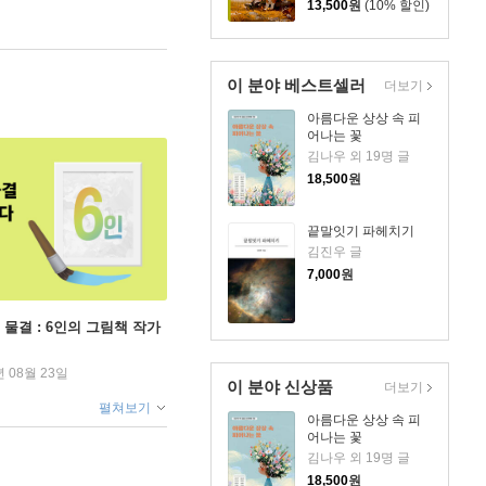
13,500
원
(10% 할인)
이 분야 베스트셀러
더보기
아름다운 상상 속 피
어나는 꽃
김나우 외 19명 글
18,500
원
끝말잇기 파헤치기
김진우 글
7,000
원
 물결 : 6인의 그림책 작가
년 08월 23일
이 분야 신상품
더보기
펼쳐보기
아름다운 상상 속 피
어나는 꽃
김나우 외 19명 글
18,500
원