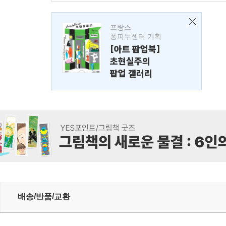
프랑스
퐁피두센터 기획
[아트 팝업북]
초현실주의
팝업 갤러리
배송/반품/교환