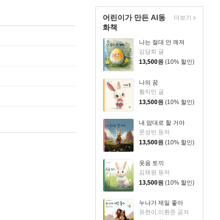
어린이가 만든 AI동
더보기
화책
나는 절대 안 깨져
김담희 글
13,500
원
(10% 할인)
나의 꿈
황지민 글
13,500
원
(10% 할인)
내 맘대로 할 거야
문성빈 등저
13,500
원
(10% 할인)
웃음 토끼
김채원 등저
13,500
원
(10% 할인)
누나가 제일 좋아
유현이,이환준 공저