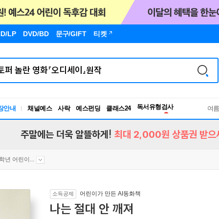
D/LP
DVD/BD
문구
/GIFT
티켓
독서유형검사
장안내
채널예스
사락
예스펀딩
클래스24
RBTI Lab
여
독서유형검사
주말에는 더욱 알뜰하게!
최대 2,000원 상품권 받으
2학년 어린이...
어린이가 만든 AI동화책
소득공제
나는 절대 안 깨져