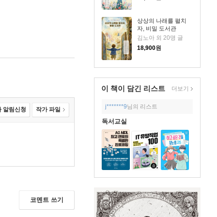
상상의 나래를 펼치
자, 비밀 도서관
김노아 외 20명 글
18,900
원
이 책이 담긴
리스트
더보기
j*******9
님의 리스트
 알림신청
작가 파일
독서교실
코멘트 쓰기