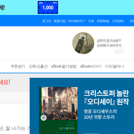
로그인
회원가입
마이페이지
카트
주문/배송
고객센터
Gl
쿠폰받기
단독선출간
eBook필기방법
eBook리더기
디지털머니
세요!
, 잘 나가는 기업의 프로세스 혁신 기법
[ EPUB ]