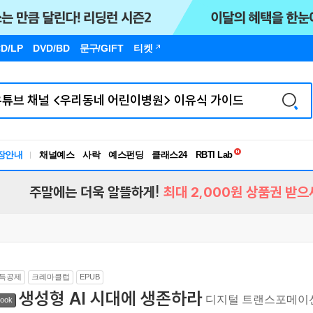
D/LP
DVD/BD
문구
/GIFT
티켓
독서유형검사
장안내
채널예스
사락
예스펀딩
클래스24
RBTI Lab
독서유형검사
주말에는 더욱 알뜰하게!
최대 2,000원 상품권 받으
득공제
크레마클럽
EPUB
생성형 AI 시대에 생존하라
디지털 트랜스포메이션
ook