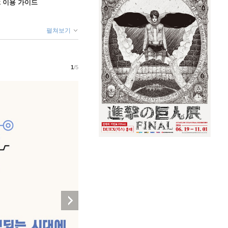
ok 이용 가이드
펼쳐보기
1
/5