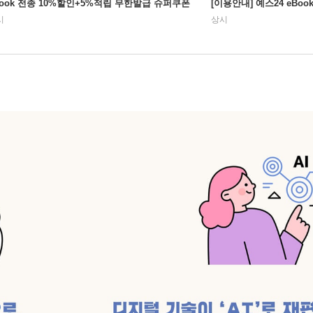
Book 전종 10%할인+5%적립 무한발급 슈퍼쿠폰
[이용안내] 예스24 eBo
시
상시