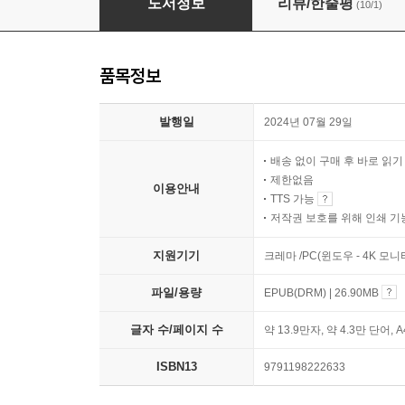
도서정보
리뷰/한줄평
(10/1)
품목정보
발행일
2024년 07월 29일
배송 없이 구매 후 바로 읽
제한없음
이용안내
TTS 가능
저작권 보호를 위해 인쇄 기
지원기기
크레마 /PC(윈도우 - 4K 모
파일/용량
EPUB(DRM) | 26.90MB
글자 수/페이지 수
약 13.9만자, 약 4.3만 단어, 
ISBN13
9791198222633