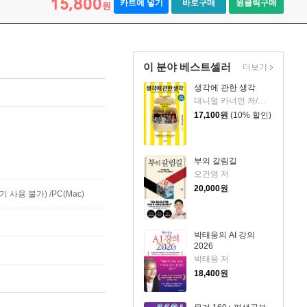
15,800
카트에 넣기
바로구매
원클릭구매
원
이 분야 베스트셀러
더보기
생각에 관한 생각
대니얼 카너먼 저/이창신 역
17,100
원
(10% 할인)
부의 갈림길
오건영 저
20,000
원
사용 불가) /PC(Mac)
박태웅의 AI 강의
2026
박태웅 저
18,400
원