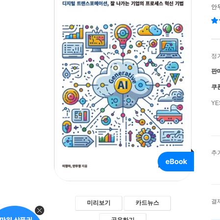
안
정
판
쿠
Y
추
결
미리보기
카드뉴스