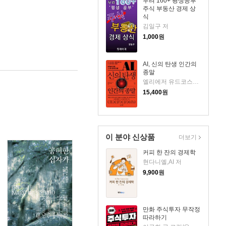
무려 160+ 평생공부
주식 부동산 경제 상
식
김일구 저
1,000
원
AI, 신의 탄생 인간의
종말
엘리에저 유드코스키,네이트 소아레스 공저/고영훈 역
15,400
원
이 분야 신상품
더보기
커피 한 잔의 경제학
현다니엘,AI 저
9,900
원
만화 주식투자 무작정
따라하기