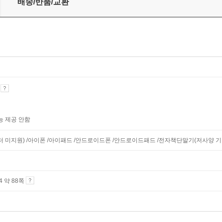
배송/반품/교환
기
능 제공 안함
니터 미지원) /아이폰 /아이패드 /안드로이드폰 /안드로이드패드 /전자책단말기(저사양 기기 
A4 약 88쪽