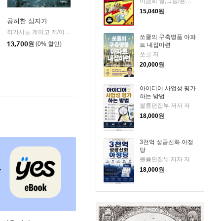
이금희 글,그림/윤재수 원작
15,040
원
공허한 십자가
k)
히가시노 게이고 저/이선희 역
자음과모음
|
쏘쿨의 구축명품 아파
13,700
원
(0% 할인)
트 내집마련
쏘쿨 저
20,000
원
아이디어 사업성 평가
하는 방법
볼륨편집부 저자 저
18,000
원
3천억 성공신화 아정
당
볼륨편집부 저자 저
18,000
원