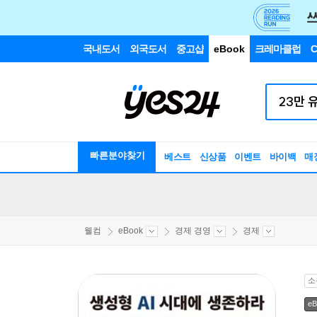
국내도서
외국도서
중고샵
eBook
크레마클럽
C
빠른분야찾기
베스트
신상품
이벤트
바이백
매
웰컴
eBook
경제 경영
경제
소
eB