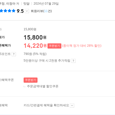
무정
,
이정아
저
잇담
2024년 07월 29일
9.5
회원리뷰(
11
건)
가
15,800원
15,800
원
매가
14,220
원
폰혜택가
(종이책 정가 대비 28% 할인)
쿠폰받기
ES포인트
790원 (5% 적립)
5만원이상 구매 시 2천원 추가적립
가혜택쿠폰
쿠폰받기
주문금액대별 할인쿠폰
제혜택
카드/간편결제 혜택을 확인하세요