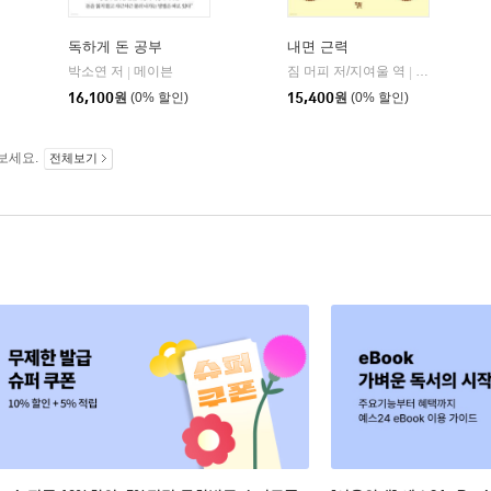
독하게 돈 공부
내면 근력
히읏
박소연 저
메이븐
짐 머피 저/지여울 역
윌북(willboo
|
|
|
16,100
원
(0% 할인)
15,400
원
(0% 할인)
보세요.
전체보기