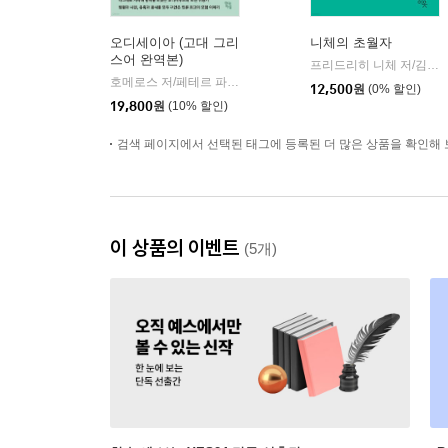
오디세이아 (고대 그리
니체의 초월자
스어 완역본)
프리드리히 니체 저/김철 편역
호메로스 저/페테르 파울 루벤스 그림/박문재 역
현대지성
|
12,500
원
(0% 할인)
19,800
원
(10% 할인)
검색 페이지에서 선택된 태그에 등록된 더 많은 상품을 확인해 
이 상품의 이벤트
(5개)