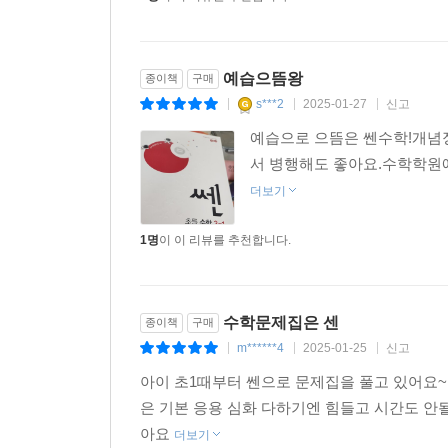
예습으뜸왕
종이책
구매
s***2
2025-01-27
신고
|
|
|
예습으로 으뜸은 쎈수학!개념정
서 병행해도 좋아요.수학학원에
더보기
1명
이 이 리뷰를 추천합니다.
수학문제집은 센
종이책
구매
m******4
2025-01-25
신고
|
|
|
아이 초1때부터 쎈으로 문제집을 풀고 있어요
은 기본 응용 심화 다하기엔 힘들고 시간도 안
아요
더보기