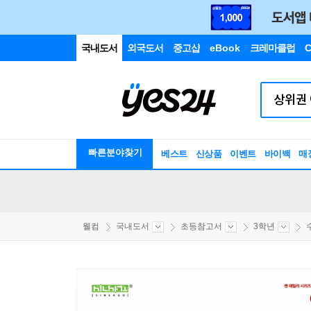
국내도서
외국도서
중고샵
eBook
크레마클럽
C
빠른분야찾기
베스트
신상품
이벤트
바이백
매
웰컴
국내도서
초등참고서
3학년