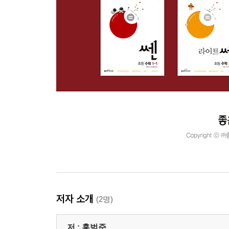
저자 소개
(2명)
저 :
홍범준