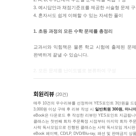
3. 예시답안과 채점기준표를 제공한 서술형 문제 
4. 혼자서도 쉽게 이해할 수 있는 자세한 풀이
1. 초등 과정의 모든 수학 문제를 총정리
교과서와 익힘책은 물론 학교 시험에 출제된 문제
완벽하게 끝낼 수 있습니다.
2. 모든 문제를 난이도별로 분류하여 구성
쉬운 문제부터 어려운 문제까지 순서대로 도전하는 것
회원리뷰
수준별로 구성하고 다시 B단계를 B-, B0, B+의
(20건)
매주 10건의 우수리뷰를 선정하여 YES포인트 3만원을 드
3,000원 이상 구매 후 리뷰 작성 시
일반회원 300원, 마니아
3. 모든 문제를 입체적으로 분석하여 유형화
eBook은 다운로드 후 작성한 리뷰만 YES포인트 지급됩니
클래스는 첫번째 회차 주문확정 시점부터 마지막 회차 주문
교과서 개념과 익힘책 및 학교 시험 문제를 
사락 독서모임으로 진행된 클래스는 사락 독서모임 게시판
정리하였으므로 유형별로 충분한 문제 연습을 통해 
eBook 페이백, CD/LP, DVD/Blu-ray, 패션 및 판매금