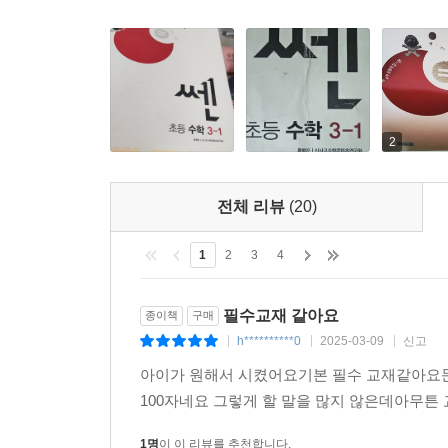
2
전체 리뷰
(20)
1
2
3
4
필수교재 같아요
종이책
구매
h**********0
2025-03-09
신고
|
|
|
아이가 원해서 시켰어요기본 필수 교재같아요
100자네요 그렇게 할 말을 많지 않은데아무
1명
이 이 리뷰를 추천합니다.