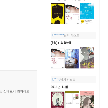
k*******7
님의 리스트
[7월]비와함께!
k****d
님의 리스트
2014년 11월
인생 선배로서 명쾌하고