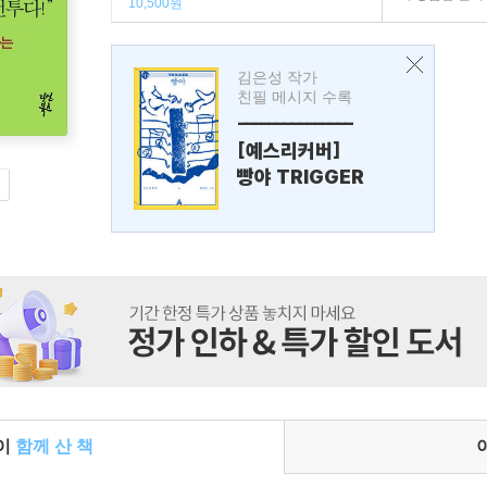
10,500원
김은성 작가
친필 메시지 수록
---------------
[예스리커버]
빵야 TRIGGER
들이
함께 산 책