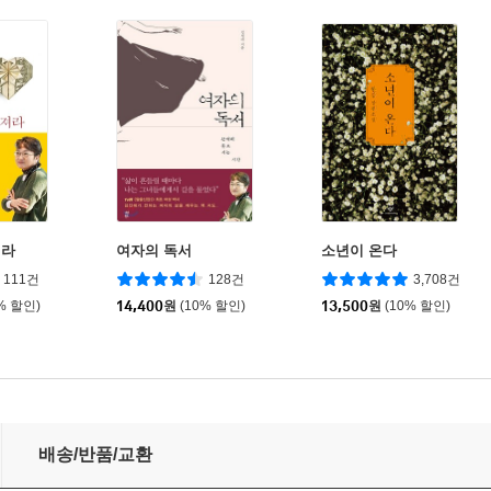
져라
여자의 독서
소년이 온다
111건
128건
3,708건
% 할인)
14,400
원
(10% 할인)
13,500
원
(10% 할인)
배송/반품/교환