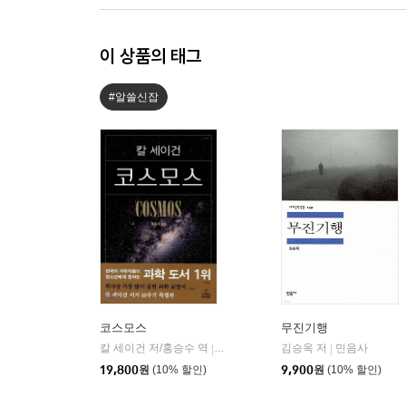
이 상품의 태그
#알쓸신잡
코스모스
무진기행
칼 세이건 저/홍승수 역
사이언스북스
김승옥 저
민음사
|
|
19,800
원
(10% 할인)
9,900
원
(10% 할인)