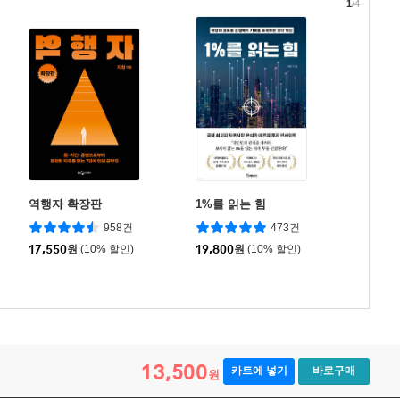
1
/4
역행자 확장판
1%를 읽는 힘
958건
473건
17,550
원
(10% 할인)
19,800
원
(10% 할인)
13,500
카트에 넣기
바로구매
원