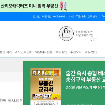
로그인
회원가입
마이페이지
카트
주문/배송
고객센터
Gl
젊은 작가
예사단독판매
이달의사은품
특가할인
추천도서
대량/법인
진애 박사의 인생 10강