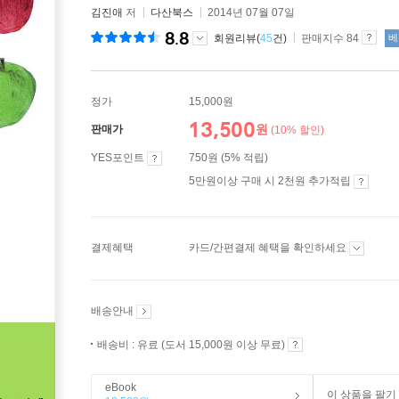
김진애
저
다산북스
2014년 07월 07일
8.8
회원리뷰(
45
건)
판매지수 84
베
정가
15,000원
13,500
원
판매가
(10% 할인)
YES포인트
750원 (5% 적립)
5만원이상 구매 시 2천원 추가적립
결제혜택
카드/간편결제 혜택을 확인하세요
배송안내
배송비 : 유료 (도서 15,000원 이상 무료)
eBook
이 상품을 팔기