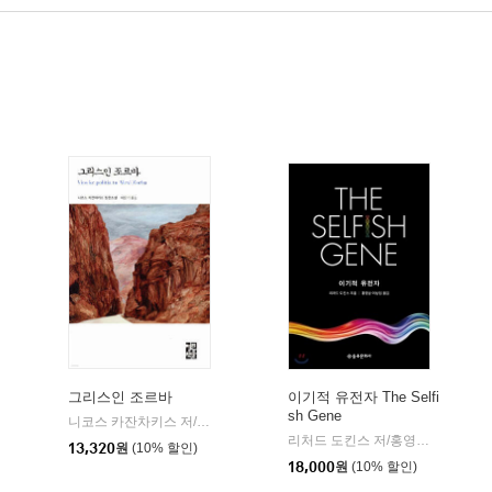
그리스인 조르바
이기적 유전자 The Selfi
sh Gene
니코스 카잔차키스 저/이윤기 역
열린책들
|
리처드 도킨스 저/홍영남,이상임 공역
13,320
원
(10% 할인)
18,000
원
(10% 할인)