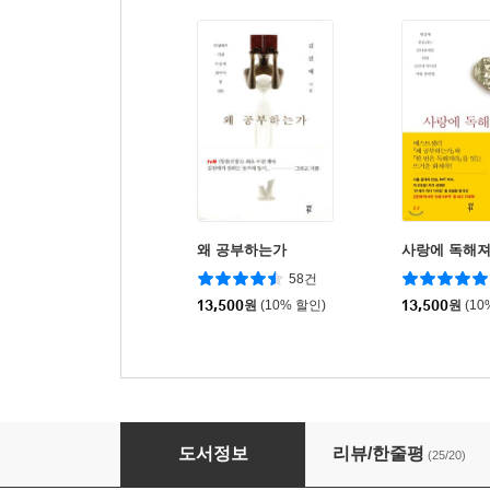
왜 공부하는가
사랑에 독해
58건
13,500
원
(10% 할인)
13,500
원
(10
한 번은 독해져라
도서정보
리뷰/한줄평
(25/20)