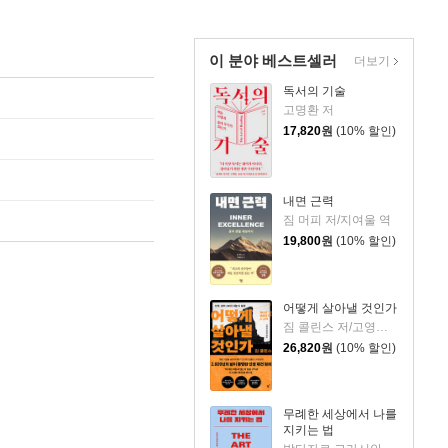
이 분야 베스트셀러
더보기
독서의 기술
고명환 저
17,820
원
(10% 할인)
내면 근력
짐 머피 저/지여울 역
19,800
원
(10% 할인)
어떻게 살아낼 것인가
짐 콜린스 저/고영훈,윤영호 역
26,820
원
(10% 할인)
무례한 세상에서 나를
지키는 법