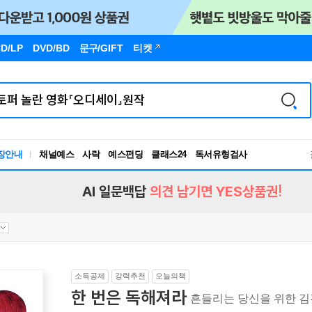
D/LP
DVD/BD
문구
/GIFT
티켓
장안내
채널예스
사락
예스펀딩
클래스24
독서유형검사
RBTI Lab
독서유형검사
AI 일문백답
의견 남기면 YES상품권!
소득공제
강력추천
오늘의책
한 번은 독해져라
흔들리는 당신을 위한 김