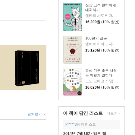
진상 고객 완벽하게
대처하기
엔카와 사토루 저/이주 역
16,200
원
(10% 할인)
100년의 질문
엘버트 허버드 저/충희 편
15,120
원
(10% 할인)
항상 기분 좋은 사람
은 이렇게 말한다
오노 모에코 저/김시온 역
16,020
원
(10% 할인)
이 책이 담긴
리스트
더보기
펼쳐보기
k*****3
님의 리스트
2014년 7월 내가 읽은 책