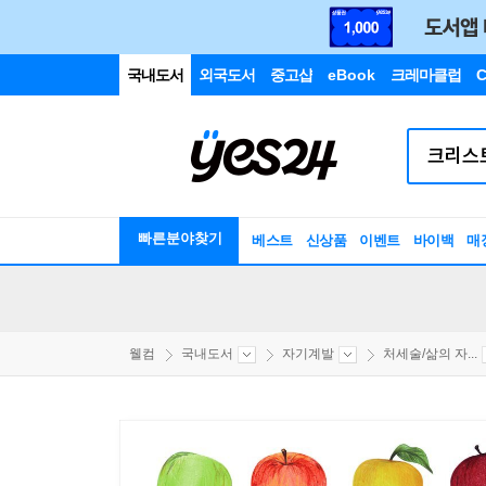
국내도서
외국도서
중고샵
eBook
크레마클럽
C
빠른분야찾기
베스트
신상품
이벤트
바이백
매
웰컴
국내도서
자기계발
처세술/삶의 자...