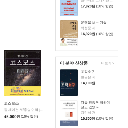
발타자르 그라시안 저/하와이 대저택 편저
17,820
원
(10% 할인)
운명을 보는 기술
박성준 저
16,920
원
(10% 할인)
이 분야 신상품
더보기
조직호구
한규은 저
14,100
원
다들 괜찮은 척하며
코스모스
살고 있었다
칼 세이건 저/홍승수 역
사이언스북스
|
김민식 저
을유문화사
|
45,000
원
(10% 할인)
15,300
원
(10% 할인)