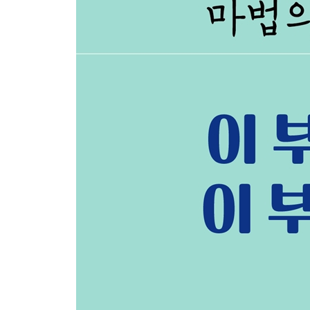
피자가 꿈 ·126
사랑꾼 지웅이 ·132
자유로 ·134
따로 또 같이 ·140
지나고 나서야 알게 되는 것 ·148
들켜버린 마음 ·153
그렇게 또 성장하는 우리 ·158
정은표 씨, 미쳤다 ·160
부끄러움 많은 아이 ·165
우리 부부 대화법 ·169
댄스하는 훤이 ·174
4. 파라다이스 목장 - 우리 가족
뭐지, 이 여자? ·180
조종당하고 있다 ·187
우리 좀 미친 것 같다 ·192