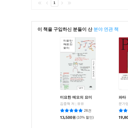
1
이 책을 구입하신 분들이 산
분야 연관 책
미묘한 메모의 묘미
파타
김중혁 저
유유
문가영
|
26건
13,500
원
(10% 할인)
19,8