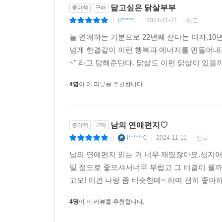
닮고싶은 닭살부부
종이책
구매
p*****1
2024-11-11
신고
|
|
|
늘 연애하는 기분으로 22년째 산다는 여자,10
넘게 한결같이 이런 행복과 에너지를 만들어내는
~" 라고 답해준단다. 닭살도 이런 닭살이 있을
4명
이 이 리뷰를 추천합니다.
남의 연애편지♡
종이책
구매
i******0
2024-11-11
신고
|
|
|
남의 연애편지 읽는 거 너무 재밌잖아요.심지어
일 정도로 좋으셔서너무 부럽고 그 비결이 뭘까
고오! 이건 나랑 좀 비슷한데~ 하며 괜히 좋아하
4명
이 이 리뷰를 추천합니다.