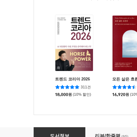
트렌드 코리아 2026
모든 삶은 흐
311건
18,000
원
(10% 할인)
16,920
원
(10
완벽한 하루를 꿈꾸는 허술한 우리
도서정보
리뷰/한줄평
(8/5)