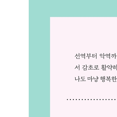
처남의 전화 ·196
사자의 싸움 ·201
아내의 발 ·206
가족을 남처럼 ·210
결국 또 겪어 보고야 ·215
기브 앤 테이크 ·219
에필로그 ·224
special thanks to ·235