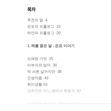
목차
추천의 말 ·4
은표의 프롤로그 ·10
하얀의 프롤로그 ·20
1. 해를 품은 달 - 은표 이야기
오래된 기억 ·25
아부지와 엄마 ·30
딱 서른 살까지만 ·36
인생작품 ·43
취미생활·53
김하얀은 어느 별에서 왔을까 ·62
2. 별에서 온 그대 - 하얀 이야기