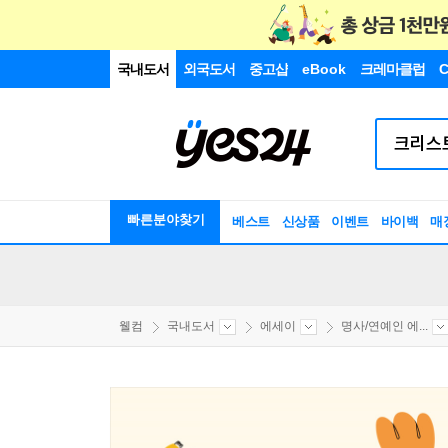
국내도서
외국도서
중고샵
eBook
크레마클럽
C
빠른분야찾기
베스트
신상품
이벤트
바이백
매
웰컴
국내도서
에세이
명사/연예인 에...