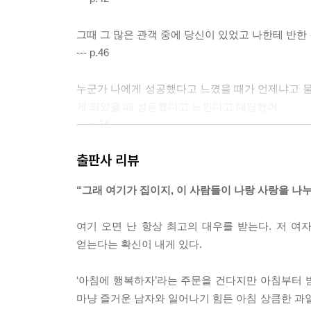
그때 그 많은 관객 중에 당신이 있었고 나한테 반한 김
--- p.46
누군가 나에게 성공했다고 느꼈을 때가 언제냐고 물
게 되었을 때 성공했다고 느낀다고 대답했어.
--- p.74
출판사 리뷰
짧은 연애 기간을 보상이라도 해주듯 당신은 여전히 
나에게 맞춰주는 남자친구와 연애하고 있네.
“그래 여기가 집이지, 이 사람들이 나랑 사랑을 나누
--- p.97
여기 오면 난 항상 최고의 대우를 받는다. 저 여
아이들도 우리가 소유하고 가르쳐야 하는 대상이라고
얻는다는 확신이 내게 있다.
비로소 우리도 어른이 되어가는 것 같다.
--- p.131
‘아침에 행복하자’라는 주문을 건다지만 아침부터 밤
마냥 즐거운 남자와 일어나기 힘든 아침 상큼한 과일
나이가 들면서 깨닫게 되는 것이 있다. 지나고 나서