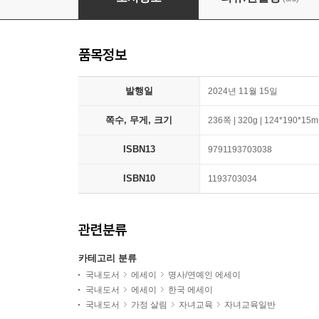
품목정보
발행일
2024년 11월 15일
쪽수, 무게, 크기
236쪽 | 320g | 124*190*15
ISBN13
9791193703038
ISBN10
1193703034
관련분류
카테고리 분류
국내도서
에세이
명사/연예인 에세이
국내도서
에세이
한국 에세이
국내도서
가정 살림
자녀교육
자녀교육일반