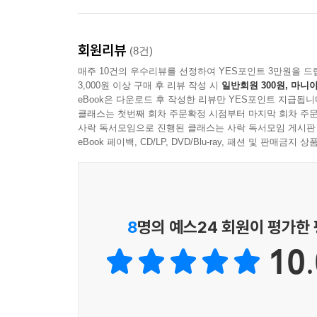
우리 부부는 살면서 사랑이 더 커지고 있는 것 같다
--- p.220
회원리뷰
(8건)
우리는 서로의 생각을 존중하지만 자신의 생각을 쉽
매주 10건의 우수리뷰를 선정하여 YES포인트 3만원을 드
었으면 좋겠다고. 우리 아이들이 부모가 주는 걸 당
3,000원 이상 구매 후 리뷰 작성 시
일반회원 300원, 마니아
고.
eBook은 다운로드 후 작성한 리뷰만 YES포인트 지급됩니
클래스는 첫번째 회차 주문확정 시점부터 마지막 회차 주문
--- p.221
사락 독서모임으로 진행된 클래스는 사락 독서모임 게시판
eBook 페이백, CD/LP, DVD/Blu-ray, 패션 및 판매금
“행복한 가정은 미리 맛보는 천국이다”
제가 가장 좋아하는 문구입니다.
저는 지금 천국에 살고 있습니다.
여러분은 천국에 살고 계신가요?
8
명의 예스24 회원이 평가한
--- p.234
10.