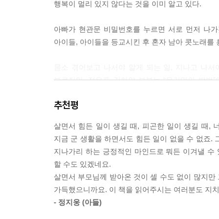
행복이 멀리 있지 않다는 것을 이미 알고 있다.
행착오와 고민을 통해 아이들이 성장하고 또 내가 
--- p.152
아빠가 현관문 비밀번호를 누르면 서로 먼저 나가
아이들, 아이들을 등교시킨 후 혼자 남아 콧노래를 
하고 싶은 말이 있어도 조금 더 생각하고 조심하게 
배우면서 같이 성장하고 있다고 느끼는 엄마이다.
몸소 겪어보고 나서야 알게 되는 일, 지나고 나서
--- p.157
부르지만, 정은표 김하얀 부부는 “우리만의 방법
가족들이 각자 기울이는 노력으로 하루의 행복을 만
숨 쉬는 것처럼 편하게 자주 하던 사랑한다는 말을 
추천평
--- p.162
자녀 양육도 그런 믿음을 꼭 닮았다. 두 사람은 
살면서 힘든 일이 생길 때, 피곤한 일이 생길 때, 
나왔지만 성격도 행동도 제각각인 아이들을 존중
별 것 아니고 별일 아니지만 아이가 할 수 없을 것 
지금 군 생활을 하면서도 힘든 일이 없을 수 없죠. 
몫으로 남겨둔다. 바른 어른으로 성장하길 원하기에
--- p.177
지나가리 하는 긍정적인 마인드로 뭐든 이겨낼 수 
아이들은 부모가 소유하는 대상이 아니라 같이 살
할 수도 있겠네요.
정은표 김하얀 부부. 그들만이 들려줄 수 있는 사람
아이들도 알 것이다. 엄마 아빠가 서로에게 유치한 
살면서 부모님께 받아온 것이 셀 수도 없이 많지만 
보면 분명 그럴 것이다. 저것들 미쳤다고.
가득했으니까요. 이 책을 읽어주시는 여러분도 지치는
--- p.195
- 정지웅 (아들)