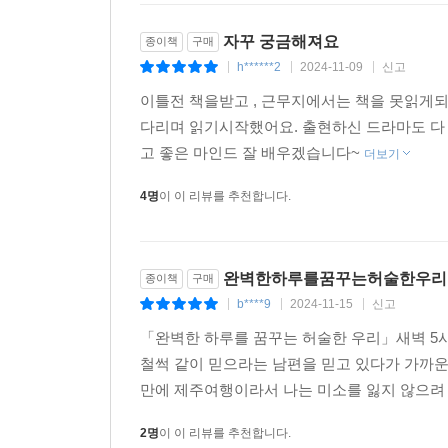
자꾸 궁금해져요
종이책
구매
h******2
2024-11-09
신고
|
|
|
이틀전 책을받고 , 근무지에서는 책을 못읽게
다리며 읽기시작했어요. 출현하신 드라마도 다
고 좋은 마인드 잘 배우겠습니다~
더보기
4명
이 이 리뷰를 추천합니다.
완벽한하루를꿈꾸는허술한우리
종이책
구매
b****9
2024-11-15
신고
|
|
|
「완벽한 하루를 꿈꾸는 허술한 우리」새벽 5시
철썩 같이 믿으라는 남편을 믿고 있다가 가까운
만에 제주여행이라서 나는 미소를 잃지 않으려 
2명
이 이 리뷰를 추천합니다.