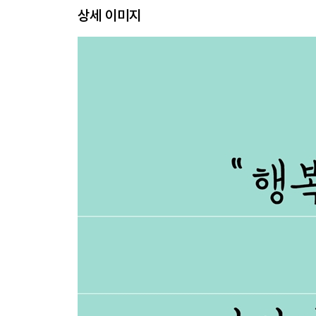
상세 이미지
새우과자 한 봉지의 추억 ·73
엄마 ·75
직장의 신 ·80
첫 만남 ·83
애연가였던 당신 ·88
들어줘서 고마워 ·91
열애 중 ·95
당신이 쌈닭이 된 이유 ·98
당신이 쌈닭이 된 이유에 대한 은표의 답 ·101
방귀 ·103
방귀에 대한 은표의 답 ·105
3. 붕어빵 - 지웅, 하은, 지훤
잠들기 전 아빠와 함께 ·110
나 전달법 ·114
나는 배우다 ·120