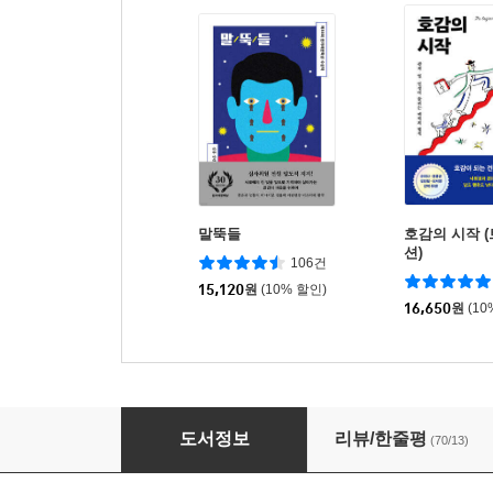
말뚝들
호감의 시작 
션)
106건
15,120
원
(10% 할인)
16,650
원
(10
불륜
도서정보
리뷰/한줄평
(70/13)