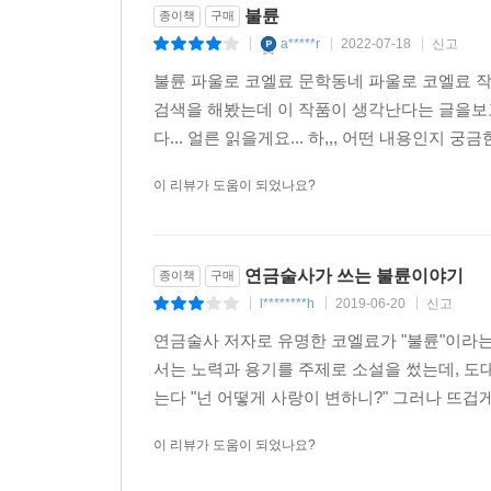
불륜
종이책
구매
a*****r
2022-07-18
신고
|
|
|
좋은 집과 성실하고 가정적인 남편, 휴대폰 게임
불륜 파울로 코엘료 문학동네 파울로 코엘료 
보이는 삶을 살아가던 삼십대 여성 린다. 스위스
검색을 해봤는데 이 작품이 생각난다는 글을보고
일상에 위기가 찾아든다. 모든 것이 변할 것 같으
다... 얼른 읽을게요... 하,,, 어떤 내용인지 궁
공허에 죄의식마저 느끼고, 매일 감정기복에 시달리
이 리뷰가 도움이 되었나요?
“내 인생에 무슨 문제라도 있어? 아무 문제 없지. 
아무런 열의를 느낄 수 없는 낮과 감행하지 못한 모험에
연금술사가 쓰는 불륜이야기
종이책
구매
그러다 그녀는 우연히 고등학교 시절 남자친구이자,
l********h
2019-06-20
신고
|
|
|
다시 열여섯 소녀로 되돌아간 기분이 되어, 취재가 
투명했던 시절을 향한 막연한 그리움 때문도 아니다.
연금술사 저자로 유명한 코엘료가 "불륜"이라는
빠진 영혼들은 서로를 알아보고 서로에게 다가가는 
서는 노력과 용기를 주제로 소설을 썼는데, 도대
는다 "넌 어떻게 사랑이 변하니?" 그러나 뜨겁
“당신, 행복해?” 그가 갑자기 묻는다. “당신 눈
이 리뷰가 도움이 되었나요?
보여. 거울에 비친 내 눈을 보는 느낌이었어. 다시 한번