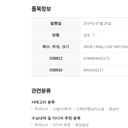
품목정보
발행일
2014년 07월 25일
판형
양장
쪽수, 무게, 크기
360쪽 | 469g | 128*188*22
ISBN13
9788954625173
ISBN10
8954625177
관련분류
카테고리 분류
국내도서
소설/시/희곡
스페인/중남미소설
중남미
수상내역 및 미디어 추천 분류
국내도서
미디어 추천
중앙일보