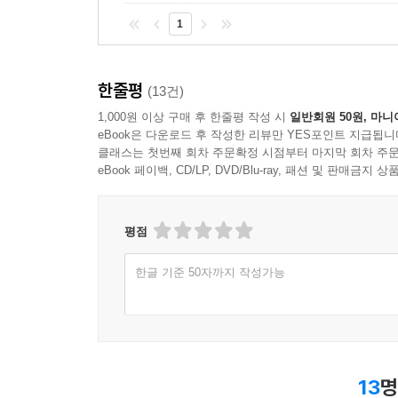
몇 번의 만남을 거듭하며 린다는 죄의식과 흥분감
1
진짜 문제들을 감추기 위해 또다른 문제를 만들어
마지막 시도인 것처럼 이 관계를 놓지 못한다. 야
수 없이 광기를 향해 뻗어나가고, 자신이 상상하거
한줄평
(13건)
1,000원 이상 구매 후 한줄평 작성 시
일반회원 50원, 마니
내 안에서 발견한 증상들 중 하나는 일종의 심리적 
eBook은 다운로드 후 작성한 리뷰만 YES포인트 지급됩니
클래스는 첫번째 회차 주문확정 시점부터 마지막 회차 주문
커질수록 쪼그라들기 시작했다. (…) 요즘 내 마음
eBook 페이백, CD/LP, DVD/Blu-ray, 패션 및 판매금
허술한 뗏목을 타고 대양을 횡단하는 사람을 닮아
132~133쪽)
평점
린다는 자신의 감정을 스스로 제어할 수 없는 지
기댈 곳이 없어 보이는 그녀는 마침내 중대한 결정
한글 기준 50자까지 작성가능
린다에겐 무엇이 있어 진정한 사랑을 찾을 수 있었을
디딜 것이다.
13
명
팔 년째 제네바에 거주중인 파울로 코엘료,