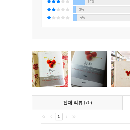
배우자에게 선물할 책은 더더욱 아니고요.”
14%
저는 말했죠. “뭐 어때요? 이건 제가 정한 제목입
3%
저도 위험을 감수해야죠.”
4%
이제 책이 나왔으니 이 책을 읽고 직접 판단해주십시
저는 이미 출간된 5개국의 독자들 반응에 놀랐습니
그리스어로 출간되었습니다. 이미 출간된 국가에서
쓰지 않겠습니다, 성숙한 태도로 반응했습니다. 성숙
그러니 여러분도 이 책을 즐겼으면 좋겠습니다. 
가서 듣기로 하죠. 다 읽고 SNS에 의견을 올려주세
_파울로 코엘료, 『불륜』 출간 후 전 세계 독자들
(동영상 보기 : http://www.youtube.com/watch?v=f3
전체 리뷰
(70)
“우리를 변하게 하는 것은 지혜와 경험이 아니다. 
우리를 변하게 하는 것, 그것은 오직 사랑이다!”
1
완벽한 삶을 살아가던 아름다운 여기자 린다, 그녀