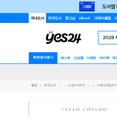
국내도서
외국도서
중고샵
eBook
크레마클럽
C
빠른분야찾기
베스트
신상품
이벤트
바이백
매
웰컴
국내도서
소설/시/희곡
스페인/중남미소