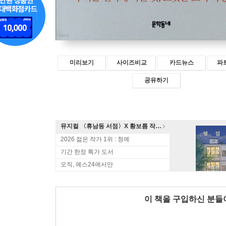
미리보기
사이즈비교
카드뉴스
파
공유하기
뮤지컬 〈휴남동 서점〉X 황보름 작가 북토크
2026 젊은 작가 1위 : 청예
기간 한정 특가 도서
오직, 예스24에서만
이 책을 구입하신 분