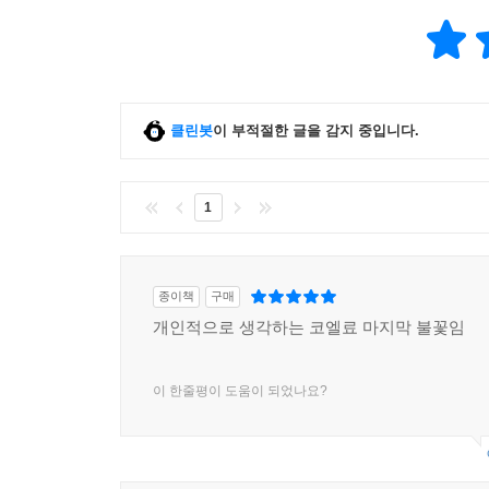
스위스로의 초대
코엘료 신작 『불륜』은 작가 자신이 팔 년째 거주하
구시가에 위치한 아르뮈르 호텔부터, 31 데상브
제네바의 상징이 되어온 거대한 분수 ‘제도Jet d’
클린봇
이 부적절한 글을 감지 중입니다.
작가는 오랫동안 제네바에 살면서 그곳에 대한 책
1
모든 도시와는 완전히 다른 도시”이자 “유럽이 무
기쁨을 느끼”는 곳이다. 고즈넉한 도시 풍경과 언
언제나 안전을 중시하는 스위스인의 국민성이 일상
극명한 대비를 이룬다.
종이책
구매
개인적으로 생각하는 코엘료 마지막 불꽃임
작품 속에는 제네바의 생피에르 성당, 바스티용 공
떨어진, “예전에는 로마인들이 살았던 장엄한 도시”
이 한줄평이 도움이 되었나요?