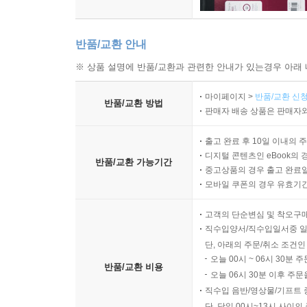
반품/교환 안내
※ 상품 설명에 반품/교환과 관련한 안내가 있는경우 아래 
마이페이지 >
반품/교환 신청
반품/교환 방법
판매자 배송 상품은 판매자와
출고 완료 후 10일 이내의 
디지털 콘텐츠인 eBook의 
반품/교환 가능기간
중고상품의 경우 출고 완료일
모바일 쿠폰의 경우 유효기간(
고객의 단순변심 및 착오구
직수입양서/직수입일서중 일
단, 아래의 주문/취소 조건인
오늘 00시 ~ 06시 30분 
반품/교환 비용
오늘 06시 30분 이후 주문
직수입 음반/영상물/기프트 
단, 당일 00시~13시 사이