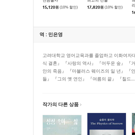
연금술사
최고의 선물
최
리
15,120
원
(10% 할인)
17,820
원
(10% 할인)
료
1
역 :
민은영
고려대학교 영어교육과를 졸업하고 이화여자대
식 결혼』 『사랑의 역사』 『어두운 숲』 『
안의 죽음』 『마블러스 웨이즈의 일 년』 『
들』 『그의 옛 연인』 『여름의 끝』 『칠드...
작가의 다른 상품