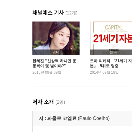
채널예스 기사
(12개)
읽다
읽다
한혜진 “신상백 하나면 운
토마 피케티 『21세기 자
동복이 몇 벌이야?”
본』, 5위로 껑충
2015년 09월 09일
2014년 09월 18일
저자 소개
(2명)
저 :
파울로 코엘료
(Paulo Coelho)