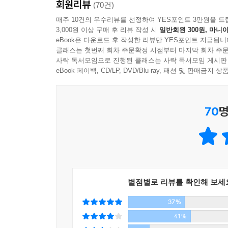
회원리뷰
포르투갈어로 Adulterio, 영어로는 Adulter
(70건)
다른 여러 나라에서도 우려의 목소리를 낳았다. 하지
매주 10건의 우수리뷰를 선정하여 YES포인트 3만원을 드
마음껏 사랑하는 것은 마음껏 사는 것이다. 영원히 
3,000원 이상 구매 후 리뷰 작성 시
일반회원 300원, 마니아
견지하기로 결정했다.
eBook은 다운로드 후 작성한 리뷰만 YES포인트 지급됩니
---p.355
클래스는 첫번째 회차 주문확정 시점부터 마지막 회차 주문
이미 출간된 포르투갈, 프랑스, 이탈리아, 폴란
사락 독서모임으로 진행된 클래스는 사락 독서모임 게시판
뉴질랜드, 인도, 노르웨이, 필란드, 스웨덴, 체코,
eBook 페이백, CD/LP, DVD/Blu-ray, 패션 및 판매금
슬로바키아, 독일, 네덜란드, 스페인을 비롯한 
독자들은 그동안 터부시되었던 ‘불륜’이라는 주제
70
명
이유는 없다는 작가의 의견이 주효한 것이다.
불륜이라는 소재를 담고 있기는 하지만 결국 이 작
유일한 방법이자 온 우주에 존재하는 보편 언어인
그녀의 심리를 마음속 깊이 공감하고, 함께 울고, 
별점별로 리뷰를 확인해 보세
37%
이 책은 우리가 예상치 못한 일을 만날 때마다 
그들은 “맙소사, ‘불륜’은 좋은 제목이 아니에요”
41%