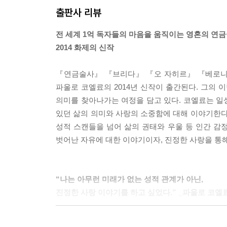
출판사 리뷰
아니다. 정말로 전염성이 있는 것은 두려움이다. 생
로 우리는 무슨 일이든 저지를 수 있어서, 부적당
전 세계 1억 독자들의 마음을 움직이는 영혼의 연
버린다. 안정을 찾던 마음이 순식간에 절절한 사랑으
2014 화제의 신작
장 맨 뒤에 처박아놓아도 되는 때가 온다. (본문 307
『연금술사』 『브리다』 『오 자히르』 『베로니카
“누가 자기가 원하는 대로 살겠어? 사회가 요구하는
파울로 코엘료의 2014년 신작이 출간된다. 그의
아. 사랑받고 싶으니까. 그래서 자기 안에 있는 가장
의미를 찾아나가는 여정을 담고 있다. 코엘료는 일
시도해보지 못한 가능성들로 남게 되는 거지.” (본문 1
있던 삶의 의미와 사랑의 소중함에 대해 이야기한다
성적 스캔들을 넘어 삶의 권태와 우울 등 인간 감
“꿈을 찾는 사람에겐 대가가 따라. 습관을 버려야 할
벗어난 자유에 대한 이야기이자, 진정한 사랑을 통
무리 커도, 꿈을 찾지 않은 사람이 치르는 대가보다
까. ‘인생을 허비하고 말았구나.’” (본문 301쪽)
“나는 아무런 미래가 없는 성적 관계가 아닌,
마음 깊은 곳에서는 우리 모두 똑같다. 똑같은 실수
진정한 사랑 이야기를 하고 싶었다.” _파울로 코엘
(본문 249쪽)
“사랑을 하면 그 어떤 것도 받아들여야 해. 사랑은 우