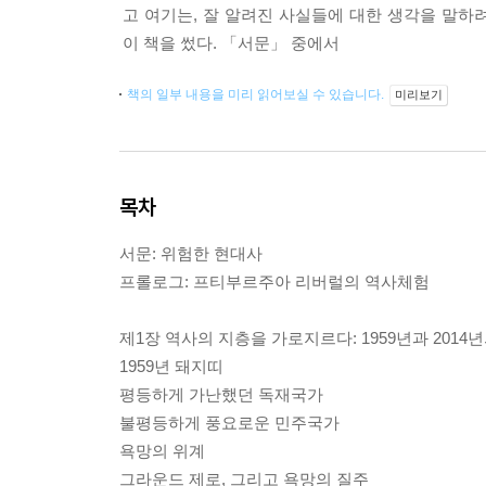
고 여기는, 잘 알려진 사실들에 대한 생각을 말
이 책을 썼다. 「서문」 중에서
책의 일부 내용을 미리 읽어보실 수 있습니다.
미리보기
목차
서문: 위험한 현대사
프롤로그: 프티부르주아 리버럴의 역사체험
제1장 역사의 지층을 가로지르다: 1959년과 2014
1959년 돼지띠
평등하게 가난했던 독재국가
불평등하게 풍요로운 민주국가
욕망의 위계
그라운드 제로, 그리고 욕망의 질주