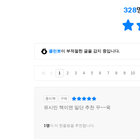
민주항쟁 이후 현재까지는 민주주의 성숙기다. 우
328
행태를 개선했다. 시민들은 더 높은 수준에서 ‘민주
그런데 바로 우리의 민주주의가 과연 성숙해가고 
나온다. 그러나 2014년의 대한민국이 민주주의 국
통제가 사라져 언론의 자유와 표현의 자유가 만개
도 귀하지도 않은 것으로 여겼다. 하지만 2008년
클린봇
이 부적절한 글을 감지 중입니다.
우리의 민주주의는 대통령과 정부, 집권세력이 헌법
다. (188쪽)
1
2
3
4
5
6
7
8
9
10
나는 어떻게 되든 이 싸움이 패배로 끝날 것이라고 
경만 하고 있는데 무슨 수로 신군부의 폭력을 이길 
한이 있어도 일단 오늘 죽는 것은 면했다. 저 신입
종이책
구매
‘백 원짜리’ 욕을 섞어가며 학생회 지도부를 성토
유시민 책이면 일단 추천 꾸~~욱
다. 심상정. 아, 저 친구가 여러 학회의 여학생들
을 열 받게 만들었던, 바로 그 심상정이구나. “예쁜
지 못했다. (225쪽)
1명
이 이 한줄평을 추천합니다.