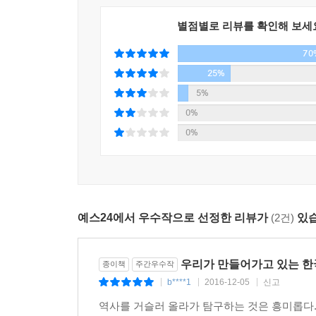
녹아 있어 생생함과 흥미로움을 더한다.
우리의 민주주의는 대통령과 정부, 집권세력이 헌법
다. (188쪽)
별점별로 리뷰를 확인해 보세
70
* 저자의 개인적 체험과 개성으로 길어 올린 우리 
박정희의 참모들 가운데 가장 중요한 인물은 서울
25%
그는 5?16 이후 중앙정보부를 만들어 초대 부장을 
대표적인 진보지식인으로 통하는 저자 유시민은 진
5%
정축재자로 몰려 정치활동을 금지당했던 전두환 정권 
느낀다고 밝히며 이야기의 물꼬를 튼다. 이는 일반적
0%
할을 했다. 술도 잘하고 골프도 잘 치며 독서도 많이
최대한 객관적인 눈으로 그 공과를 언급하며 오늘날
0%
11월 초, 그는 고려대학교에서 강연을 한 데 이어
정도의 산업화를 위해서 독재가 불가피했다는 주장에
후일 6?3사태를 주도한 서울대 민족주의비교연구회
광복 14년, 정부 수립 11년, 한국전쟁의 포화가 멈
국 자본의 지배를 벗어나 경제적 자립을 이룩하고
자라야 했던 당대인들에게 박정희 대통령만큼 상반된 
즘’을 배격하는 것이 민족적 민주주의의 핵심 내용
35년이 흐름 지금, 그의 딸이 다시 대통령직을 수
추켜세웠다. 공화당은 곧이어 치러진 국회의원 총선
예스24에서 우수작으로 선정한 리뷰가
(2건)
있습
공통분모를 지니고 있는 만큼 유시민은 같은 시대를
른팔이었던 사람이 반정부투쟁을 하는 학생 대표들과 
하고 싶었던 것일까.
당에는 그런 정치인이 보이지 않는다. (194쪽)
우리가 만들어가고 있는 한
종이책
주간우수작
우선 유시민은 2012년에 치러진 제18대 대선이 진
나는 어떻게 되든 이 싸움이 패배로 끝날 것이라고 
b****1
2016-12-05
신고
|
|
|
유권자들이 압도적으로 박근혜 대통령을 지지한 것
경만 하고 있는데 무슨 수로 신군부의 폭력을 이길 
역사를 거슬러 올라가 탐구하는 것은 흥미롭다.
비친 역대 대통령들에 대한 평가를 잠시 살펴보자