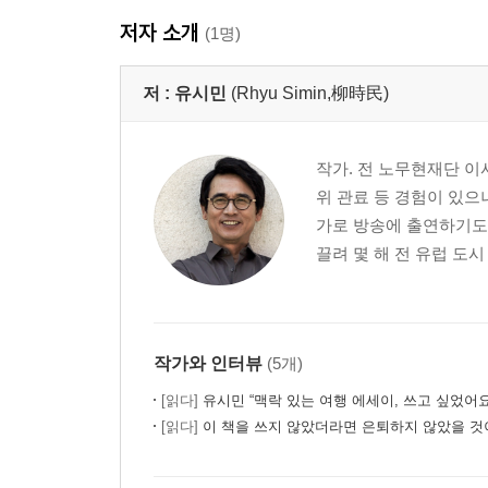
5·16에서 10월 유신까지
저자 소개
(1명)
10월 유신에서 10·26까지
10·26에서 6월 민주항쟁까지
저 :
유시민
(Rhyu Simin,柳時民)
민주화 이후의 민주주의
제5장 사회문화의 급진적 변화: 단색의 병영에서 
작가. 전 노무현재단 이
늙어가는 대한민국
위 관료 등 경험이 있으
가족계획과 기생충 박멸
가로 방송에 출연하기도 
민둥산을 금수강산으로
끌려 몇 해 전 유럽 도시
금서, 금지곡, 국민교육헌장
전태일, 문송면, 반올림
안보국가에서 복지국가로
작가와 인터뷰
(5개)
제6장 남북관계 70년: 거짓 혁명과 거짓 공포의 적
[읽다]
유시민 “맥락 있는 여행 에세이, 쓰고 싶었어요
레드 콤플렉스
[읽다]
이 책을 쓰지 않았더라면 은퇴하지 않았을 것이
장성택과 이석기
간첩, made in Korea