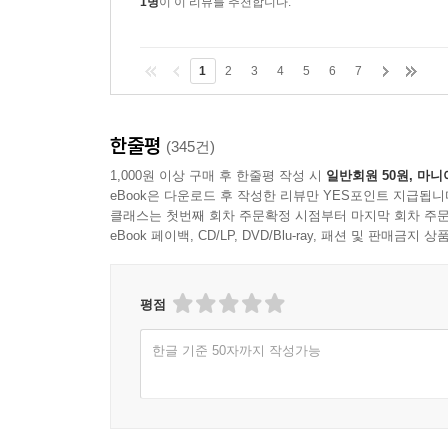
1명
이 이 리뷰를 추천합니다.
지 말아야 했거나 오로지 나쁜 결과만 남긴 사건이었
국가든 그 누구든 내 자유를 침해하지 않아야 한다
19를 좋아하는 것은 4·19를 만들어낸 욕망과 4·1
후에는 공부보다 정부와 싸우는 일에 더 많은 시간
(67~68쪽)
1
2
3
4
5
6
7
하기도 했다. 스물여섯 살 이후에는 주로 글 쓰는 
칼럼니스트로 활동하다가 정치에 입문해 국회의원
1978년 1월, 입학시험을 보러 간 서울대학교 관
지식 엘리트로서 젊은 나이에 이름을 알리고 출세를 
한줄평
골프장으로 옮겼다는 이야기를 들었다. 그때는 등
(345건)
교에서 신림사거리로 가는 길은 비포장이었다. 몇 
1,000원 이상 구매 후 한줄평 작성 시
일반회원 50원, 마니
eBook은 다운로드 후 작성한 리뷰만 YES포인트 지급됩니
대학교를 나타내는 ‘ㄱㅅㄷ’을 기하학적으로 결합해 만
클래스는 첫번째 회차 주문확정 시점부터 마지막 회차 주문
복개되었고 판잣집은 철거되었으며 신림사거리로 가는
eBook 페이백, CD/LP, DVD/Blu-ray, 패션 및 판매금
블록벽돌로 지은 집이었다. 여름에는 더웠고 겨울
판과 전기밥솥이 나왔지만 전기요금을 감당하기 어
것과는 아주 크게 달라졌다. 차이는 있었지만 대다수
평점
60년대 중반부터 10·26사건이 터진 1970년대 후반
한글 기준 50자까지 작성가능
우리의 민주화 역사는 세 단계를 거쳤다. 4·19에서
정권이라는 북풍한설北風寒雪을 만났지만 죽지 않고 
은 성장기였다. 그 한가운데 광주민중항쟁이 있었다.
폭력을 이겨내지 않고는 민주주의 정치제도를 세울