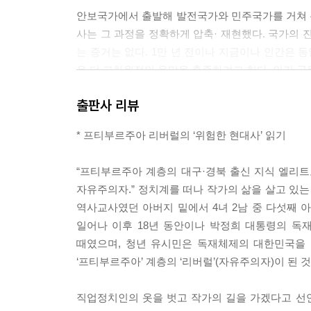
안보국가에서 출발해 발전국가와 민주국가를 거쳐 
사는 그 과정을 정확하게 압축· 재현했다. 국가의 
는 증거는 없다. 1만 년 전이나 지금이나 인간은 
음 더 고차원적인 욕망을 충족하려고 한다. 인간 공
하는 데서 출발해서 안전, 자유, 존엄이라는 차원 높은
출판사 리뷰
우리 현대사는 난민촌에서 태어난 쌍둥이 형제가 벌
* 프티부르주아 리버럴의 ‘위험한 현대사’ 읽기
진 마시라. 자매보다는 형제가 죽기 살기로 싸우는 
어떤 사람들은 4?19보다는 5?16을 좋아한다. 다른
“프티부르주아 계층의 대구·경북 출신 지식 엘리
으로 4?19를 좋아하고 5?16은 싫어한다. 하지만
자유주의자.” 정치계를 떠나 작가의 삶을 살고 있는
다. 어쩌면 둘 모두 일어날 수밖에 없는 일이었는지도 
역사교사였던 아버지 밑에서 4녀 2남 중 다섯째 아
일으킨 욕망과 5?16이 만든 변화보다 훌륭하다고 생각
일어나 이후 18년 동안이나 박정희 대통령의 독재
때였으며, 청년 유시민은 독재체제의 대한민국을
1978년 1월, 입학시험을 보러 간 서울대학교 관
‘프티부르주아’ 계층의 ‘리버럴’(자유주의자)이 된 
골프장으로 옮겼다는 이야기를 들었다. 그때는 등
교에서 신림사거리로 가는 길은 비포장이었다. 몇 
직업정치인의 옷을 벗고 작가의 길을 가겠다고 선
대학교를 나타내는 ‘ㄱㅅㄷ’을 기하학적으로 결합해 만