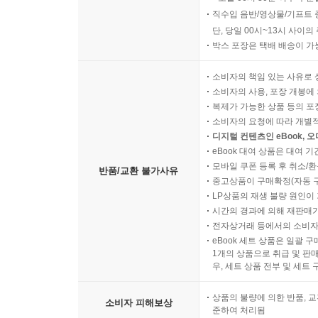
직수입 음반/영상물/기프트 
단, 당일 00시~13시 사이
박스 포장은 택배 배송이 가
소비자의 책임 있는 사유로 
소비자의 사용, 포장 개봉에 
복제가 가능한 상품 등의 포장을 
소비자의 요청에 따라 개별
디지털 컨텐츠인 eBook, 
eBook 대여 상품은 대여 기
모바일 쿠폰 등록 후 취소/환
반품/교환 불가사유
중고상품이 구매확정(자동 
LP상품의 재생 불량 원인이 기
시간의 경과에 의해 재판매가
전자상거래 등에서의 소비자
eBook 세트 상품은 일괄 
1개의 상품으로 취급 및 판매
우, 세트 상품 전부 및 세트
상품의 불량에 의한 반품, 교
소비자 피해보상
준하여 처리됨