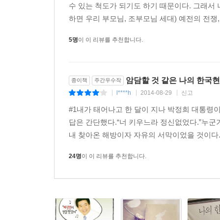
는 한이 있어도 일단 오늘 죽는 것은 면했다. 저 신
수 있는 척도가 되기도 하기 때문이다. 그래서 
박정희 대통령은 고결한 인간은 아니었으나 ‘성
‘백 원짜리’ 욕을 섞어가며 학생회 지도부를 성토
하면 우리 부모님, 조부모님 세대) 예전의 전쟁,
대통령은 가장 평가절하되어 있으나 그의 대북정책
다. 심상정. 아, 저 친구가 여러 학회의 여학생들
김대중 대통령은 공안통치를 하지 않은 최초의 대
을 열 받게 만들었던, 바로 그 심상정이구나. “예쁜
5명
이 이 리뷰를 추천합니다.
권위주의를 내려놓은 확고한 민주주의자였다고 평한다
지 못했다.
경제·대북정책 모든 면에서 별 기대를 하기 어려운
인류 역사는 숱한 반란, 봉기, 내전, 혁명, 전쟁으
비록 현명한 선택은 아니었을지라도 비정상적인 선
게 있었다. 사건의 한가운데에 있는 사람들을 덮친
암담할 것 같은 나의 한국
종이책
주간우수작
사람의 당선을 보장하는 제도가 아니기 때문이라는
마다의 동기와 지향에 따라 제각기 활동한다. 모
l****h
2014-08-29
신고
|
|
|
동이 행동을 지배한다. 어디서 무슨 일이 어떻게 벌
#1내가 태어나고 한 달이 지나 박정희 대통령이
이 책에는 이승만 대통령 시절의 부정선거와 4·1
에야, 역사가들이 사태의 전모를 명료하게 정리하고 
답은 간단했다.“너 키우느라 정신없었다.”누
이루기 위한 다방면의 노력과 경제성장 가시화, 전두
대한민국현대사도 예외가 아니다. 제주 4?3사건, 6?
내 찾아온 해방이자 자유의 서막이었을 것이다. 
김대중·노무현 대통령의 대북정책과 숱한 간첩조작 
이 본 것은 혼돈이었다. (225~226쪽)
역사적 사실들이 풍부하게 실려 있다. 그 중간중간에
24명
이 이 리뷰를 추천합니다.
모습에서 느낀 순수한 감동이라든가 주변에 밥을
6월 18일 ‘최루탄 추방 국민대회’에서 더 큰 민심
기생충문제와 채변봉투에 얽힌 추억, 학생운동을 하던 
이 아니라 30만 명이 시위를 벌인 부산이었다. 
총학생회장실을 홀로 지키다 계엄군에 체포된 이야
시봉기가 본격적으로 시작된 것이다. 경찰은 전국에서
보건·위생문제와 복지문제에 대한 견해 등 일반
는 소문이 떠돌았고 주한미군방송AFKN이 미군과
청년층에게는 놀라움과 함께 새로운 간접경험을 선
를 보냈고 국무부 동아시아 담당 차관보가 서울에 