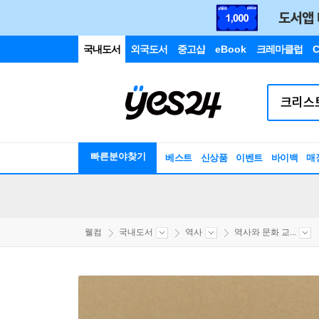
국내도서
외국도서
중고샵
eBook
크레마클럽
C
빠른분야찾기
베스트
신상품
이벤트
바이백
매
웰컴
국내도서
역사
역사와 문화 교...