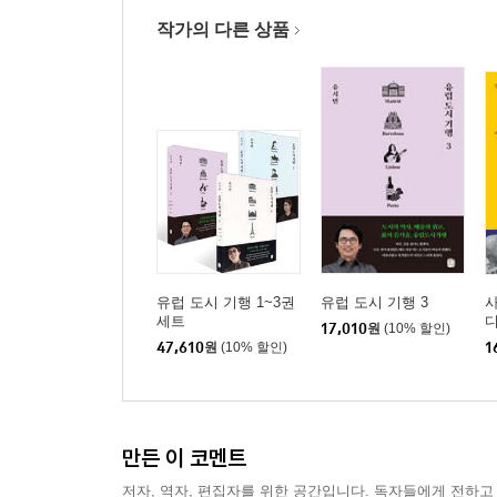
세 번의 전환점
작가의 다른 상품
정전협정체제와 북핵문제
평화통일로 가는 길
에필로그: 세월호의 비극, 우리 안의 미래
참고문헌
유럽 도시 기행 1~3권
유럽 도시 기행 3
세트
17,010
원
(10% 할인)
47,610
원
(10% 할인)
1
만든 이 코멘트
저자, 역자, 편집자를 위한 공간입니다. 독자들에게 전하고