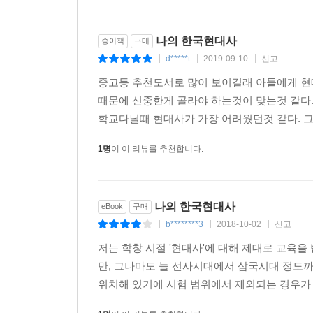
음 보았다. 삼풍백화점 붕괴사고나 노무현 대통령 서
‘역사란 무엇인가’, ‘역사를 어떻게 볼 것인가’는
후보 경선 등 정당의 행사는 물론이요 지역축제와 동
것이다.
나의 한국현대사
종이책
구매
정과 희생자들의 고통에 대한 공명共鳴이 아니었을까
교학사 ‘뉴라이트’ 교과서 파동에 이어 최근 문창
d*****t
2019-09-10
신고
|
|
|
친구들에게 전하려고 했던 사랑과 우정에 대한 공감
반영하듯 유시민의 신간은 출간 전 예약판매 3일 만에
들이 마지막 순간까지 겪어야 했던 혹심한 고통에 대
중고등 추천도서로 많이 보이길래 아들에게 현
알라딘 1위 등). 이는 지난 18대 대선 직후 서
한민국에서 살게 된다면, 그런 대한민국을 만드는 힘은
때문에 신중한게 골라야 하는것이 맞는것 같다.
파동, 총리 후보자들의 연이은 낙마와 정홍원 총리
학교다닐때 현대사가 가장 어려웠던것 같다. 그런
놓치고 살아왔는지에 대한 기성세대의 반성과 더불
--- 본문 중에서
뜻으로도 해석될 수 있겠다(예판 독자의 80퍼센트가
1명
이 이 리뷰를 추천합니다.
안보국가에서 출발해 발전국가와 민주국가를 거쳐 
바가 자못 크다).
사는 그 과정을 정확하게 압축·재현했다. 국가의 진
는 증거는 없다. 1만 년 전이나 지금이나 인간은 
* 유시민이 말하는 ‘유시민’
나의 한국현대사
eBook
구매
음 더 고차원적인 욕망을 충족하려고 한다. 인간 공
b********3
2018-10-02
신고
|
|
|
은 욕망 충족을 향해 나아간다. (57쪽)
1959년 7월 하순 경상북도 경주시 북부동 낡은 기
저는 학창 시절 '현대사'에 대해 제대로 교육을
여동생이 뒤따라왔다.
만, 그나마도 늘 선사시대에서 삼국시대 정도
우리 현대사는 난민촌에서 태어난 쌍둥이 형제가 벌
어릴 적 밥상머리에서 아버지에게 이순신, 김유신, 
위치해 있기에 시험 범위에서 제외되는 경우가 
진 마시라. 자매보다는 형제가 죽기 살기로 싸우는 경우
개인을 흠모하는 성향이 있다. 스스로 계획을 세워 
를 좋아하고 5·16을 미워한다. 둘 모두 좋다고 하는 
무언가를 시키는 것도 왠지 편하지 않다. 돈이나 