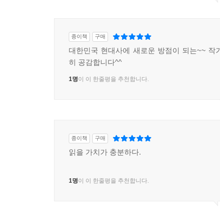
1997년 최초의 평화적 정권교체를 이룸으로써 우
었다. 그는 야당과 언론의 입을 막거나 시민들의
자유와 인권을 부당하게 억압하지 못하게 감시하고 견제하
종이책
구매
노무현 대통령은 스스로 권력의 권위주의를 무너뜨
대한민국 현대사에 새로운 방점이 되는~~ 작
다는 의지를 분명히 했으며 국정원장의 독대보고를
히 공감합니다^^
다. 한칠레 자유무역협정 폐기를 주장하며 서울 
하고 경찰청장을 경질했다. 한나라당과 민주당이 
1명
이 이 한줄평을 추천합니다.
국회에 탄핵권이 있고, 탄핵을 의결해도 헌법재판소 
문제에 대해 국가인권위원회가 대통령과 다른 견해를 밝
한국의 전후 베이비부머들은 한국기생충박멸협회는 
다. 내가 처음 채변봉투를 받은 것은 한국기생충박멸
종이책
구매
던 것 같다. 조그만 흰색 종이봉투 안에 더 작은 
읽을 가치가 충분하다.
투에 넣어 제출했다. 결과가 나오면 담임선생님과 
선생님이 보는 앞에서 약을 먹어야 했다. 나는 회충약
1명
이 이 한줄평을 추천합니다.
우리 세대는 반공백일장을 하고 반공포스터를 그리
을 식별하는 방법을 배웠다. 새벽에 구겨진 양복을 
을 듣는 사람, 직업이 없는데도 고급 담배를 피우는