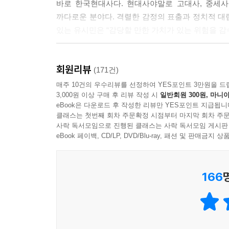
바로 한국현대사다. 현대사야말로 고대사, 중세사
복개되었고 판잣집은 철거되었으며 신림사거리로 가는
까다로운 분야다. 격렬한 감정의 표출과 정치적 대
블록벽돌로 지은 집이었다. 여름에는 더웠고 겨울
있는 유시민은 “감당할 만한 가치가 있는 위험을 감
판과 전기밥솥이 나왔지만 전기요금을 감당하기 어
것과는 아주 크게 달라졌다. 차이는 있었지만 대다수
그런 마음으로 최근에 펴낸 『나의 한국현대사: 195
이것이 제1차 경제개발 5개년 계획이 시작된 1960년
회원리뷰
들여다본 한국현대사 55년의 기록이다. 왜 55년인
(171건)
쪽)
보고 겪고 느낀 주요 사건들을 다뤘기 때문이다(향
매주 10건의 우수리뷰를 선정하여 YES포인트 3만원을 드
3,000원 이상 구매 후 리뷰 작성 시
일반회원 300원, 마니아
삼고 저자 자신의 직접적인 체험을 잔가지로 삼아 엮
우리의 민주화 역사는 세 단계를 거쳤다. 4?19에서
eBook은 다운로드 후 작성한 리뷰만 YES포인트 지급됩니
정권이라는 북풍한설北風寒雪을 만났지만 죽지 않고 
클래스는 첫번째 회차 주문확정 시점부터 마지막 회차 주문
1959년부터 현재까지 끝없이 번민하는 당사자의 입
사락 독서모임으로 진행된 클래스는 사락 독서모임 게시판
은 성장기였다. 그 한가운데 광주민중항쟁이 있었다.
만드는 힘은 공감하는 능력에서 나오며 더 나은 미
eBook 페이백, CD/LP, DVD/Blu-ray, 패션 및 판매금
폭력을 이겨내지 않고는 민주주의 정치제도를 세울
아름다움과 추함 모두를 인정하고 부끄러움과 자
민주항쟁 이후 현재까지는 민주주의 성숙기다. 우
받아들이자고 호소한다. 더불어 그 공감의 폭이 가
행태를 개선했다. 시민들은 더 높은 수준에서 ‘민주
166
조언이 되기를 희망한다고 밝힌다.
그런데 바로 우리의 민주주의가 과연 성숙해가고 
나온다. 그러나 2014년의 대한민국이 민주주의 국
『거꾸로 읽는 세계사』, 『내 머리로 생각하는 
통제가 사라져 언론의 자유와 표현의 자유가 만개
십분 살려 우리 현대사를 저자 특유의 속도감 넘치
도 귀하지도 않은 것으로 여겼다. 하지만 2008년