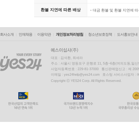
환불 지연에 따른 배상
대금 환불 및 환불 지연에 
회사소개
인재채용
이용약관
개인정보처리방침
청소년보호정책
도서홍보안내
대표 : 김석환, 최세라
주소 : 서울시 영등포구 은행로 11, 5층~6층(여의도동,일신
사업자등록번호 : 229-81-37000 통신판매업신고 : 제 200
이메일 : yes24help@yes24.com 호스팅 서비스사업자 :
Copyright ⓒ YES24 Corp. All Rights Reserved.