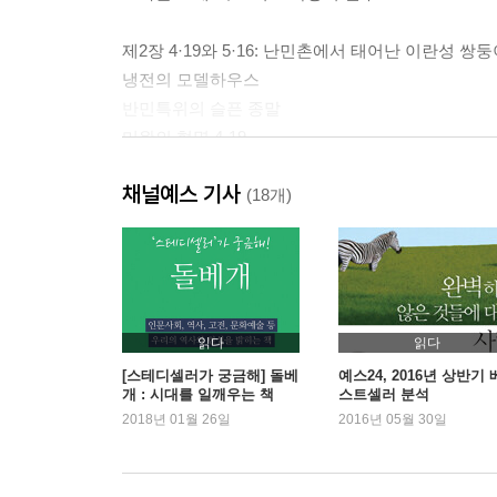
제2장 4·19와 5·16: 난민촌에서 태어난 이란성 쌍
냉전의 모델하우스
반민특위의 슬픈 종말
미완의 혁명 4·19
성공한 쿠데타 5·16
채널예스 기사
(18개)
제3장 경제발전의 빛과 그늘: 절대빈곤, 고도성장,
한강의 기적
이륙에서 대중소비사회로
경제개발 5개년계획
한국형 경제성장의 비결
읽다
읽다
외환위기, 원인과 결과
[스테디셀러가 궁금해] 돌베
예스24, 2016년 상반기 
개 : 시대를 일깨우는 책
스트셀러 분석
양극화의 시대
2018년 01월 26일
2016년 05월 30일
제4장 한국형 민주화: 전국적 도시봉기를 통한 민
민주화의 보편성과 특수성