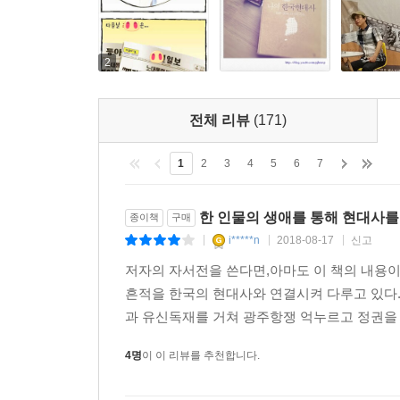
때론 직설적으로, 때론 유머러스하게 그려져 있는 
수용하라고 요구했다. 회담을 마치고 나온 김영삼 
폭압에도 굴하지 않고 민주주의를 쟁취해낸 국민들의
선언하는 장면이 내가 본 정치인 김영삼의 모든 모습 
신현확, 장준하, 백기완, 전태일, 김세진, 박종철
2
역사적 사실 자체가 달라질 수는 없다. 다만 같은
한국의 전후 베이비부머들은 한국기생충박멸협회는 
이 때문에 역사논쟁이 끝없이 되풀이되는 것이다.
다. 내가 처음 채변봉투를 받은 것은 한국기생충박멸
전체 리뷰
(171)
던 것 같다. 조그만 흰색 종이봉투 안에 더 작은 
* ‘흉하면서 아름다운 나라’ 대한민국 55년의 민낯
투에 넣어 제출했다. 결과가 나오면 담임선생님과 
1
2
3
4
5
6
7
선생님이 보는 앞에서 약을 먹어야 했다. 나는 회충약
1959년 대한민국 인구는 2,400만 명이었으며 국
한 인물의 생애를 통해 현대사를
종이책
구매
2,000달러)였다. 당시 세계최빈국이었던 대한민국은 20
고용보험법은 1990년 제7차 경제사회발전5개년계
i*****n
2018-08-17
신고
|
|
|
달러로 684배, 1인당 GDP는 약 2만 6,000달
제 노동부장관은 전경련과 경총, 보수언론의 엄청난 
병영국가·안보국가에서 급속한 고령화를 걱정해야
저자의 자서전을 쓴다면,아마도 이 책의 내용이
자로 하는 시행령을 확정함으로써 고용보험을 출범시
있지만 지구상에서 이처럼 짧은 기간에 이만큼 놀
흔적을 한국의 현대사와 연결시켜 다루고 있다.따
그는 빨갱이라는 욕설에도 주눅 들지 않고 소신을 
만한다.
과 유신독재를 거쳐 광주항쟁 억누르고 정권을 
을 만든 것 하나만으로도 그의 정치인생은 의미가 충분
하지만 그러한 변화가 다 긍정적인 결과를 가져온 것은
4명
이 이 리뷰를 추천합니다.
침몰사건, 1994년 성수대교 붕괴사고, 1995년 삼풍
우리 세대는 반공백일장을 하고 반공포스터를 그리
최근의 세월호 참사 등 우리 현대사를 억울한 죽음
을 식별하는 방법을 배웠다. 새벽에 구겨진 양복을 