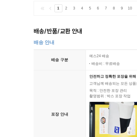
심하라는 ‘19금 식별법’도 있었다. 제일 널리 퍼
1
2
3
4
5
6
7
8
9
10
집에 오신 손님 간첩인지 다시 보자”였다. 우리는
회 강제동원은 없어졌지만 반공포스터 그리기는 요
배송/반품/교환 안내
다. “포스터 그리기 지겹다 통일해라.” (363쪽)
배송 안내
서독은 동독을 흡수통일하려고 한 적이 없다. 동독
동독이라는 위험요소를 제거하려 하지 않고 막대한
예스24 배송
배송 구분
었으며 동독 정부의 무장을 해제했다. 노태우 대
배송비 : 무료배송
령과 노무현 대통령이 같은 관점에서 평화공존과 
안전하고 정확한 포장을 위해 
기본질서에 입각한 평화적 통일에 이르는 길은 바로 여
고객님께 배송되는 모든 상품을
목적 : 안전한 포장 관리
세월호의 비극은, 어쩌면 우리에게 올지도 모를 더
촬영범위 : 박스 포장 작업
음 보았다. 삼풍백화점 붕괴사고나 노무현 대통령 서
후보 경선 등 정당의 행사는 물론이요 지역축제와 동
포장 안내
정과 희생자들의 고통에 대한 공명共鳴이 아니었을까
친구들에게 전하려고 했던 사랑과 우정에 대한 공
들이 마지막 순간까지 겪어야 했던 혹심한 고통에 대