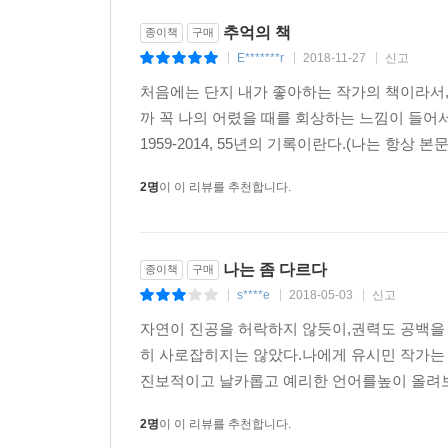
선진국들에서는 300여 년에 걸쳐 진행된 사회경제
을 듣는 사람, 직업이 없는데도 고급 담배를 피우는
추억의 책
것은 당연하며, 산업화세력과 민주화세력의 입장 
종이책
구매
심하라는 ‘19금 식별법’도 있었다. 제일 널리 퍼
E*******r
2018-11-27
신고
서로 대립각을 세우는 데만 몰두하는 모습을 지켜봐
|
|
|
집에 오신 손님 간첩인지 다시 보자”였다. 우리는
유시민은 이승만·박정희·전두환·노태우·김영삼·
처음에는 단지 내가 좋아하는 작가의 책이라서,
회 강제동원은 없어졌지만 반공포스터 그리기는 요
우리 현대사를 산업화세력과 민주화세력 간의 분투
까 꼭 나의 어렸을 때를 회상하는 느낌이 들어
다. “포스터 그리기 지겹다 통일해라.” (363쪽)
각각 박정희·김대중 대통령이며 그들이 우리 현
1959-2014, 55년의 기록이란다.(나는 항상
민주화세력으로 분류되지만 역대 대통령들의 선호도 
이수근이 간첩이 아니었다는 사실을 최초 폭로한 인
2명
이 이 리뷰를 추천합니다.
말한다. 산업화시대와 민주화시대 모두 우리의 
박정희 대통령의 열렬한 추종자가 된 ‘극우 지식인
강조한다. 그 어느 때보다 역사논쟁이 뜨거운 지금
다는 사실이 믿기지 않을지 모르겠지만, 그때 나는 건
줄여나가려는 노력이 절실한 이유다.
역사교양서로서 이 책이 갖는 미덕은 전문 역사가의
나는 좀 다르다
종이책
구매
서독은 동독을 흡수통일하려고 한 적이 없다. 동독
뽑은 현대사 55년의 주요 사건에 대한 적극적인 
s****e
2018-05-03
신고
|
|
|
동독이라는 위험요소를 제거하려 하지 않고 막대한
나아가 세대 간에 적극적으로 대화를 나눠보자는 초
자연이 진공을 허락하지 않듯이,권력도 공백을
었으며 동독 정부의 무장을 해제했다. 노태우 대
앞선 세대의 시행착오를 거울로 삼아 ‘침몰해가는
히 사로잡히지는 않았다.나에게 유시민 작가는 
령과 노무현 대통령이 같은 관점에서 평화공존과 
유시민이 말하는 ‘흉하면서 아름다운 나라’ 대한민국
진보적이고 날카롭고 예리한 언어를높이 올려보나
기본질서에 입각한 평화적 통일에 이르는 길은 바로 여
* 역사논쟁이 몰고 온 현대사 바람
2명
이 이 리뷰를 추천합니다.
세월호의 비극은, 어쩌면 우리에게 올지도 모를 더