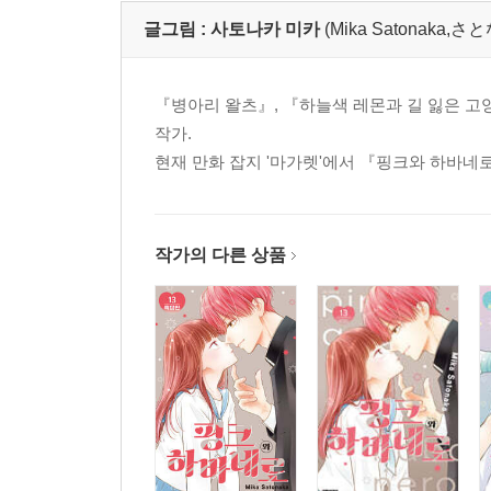
글그림 :
사토나카 미카
(Mika Satonaka,
『병아리 왈츠』, 『하늘색 레몬과 길 잃은 
작가.
현재 만화 잡지 '마가렛'에서 『핑크와 하바네로
작가의 다른 상품