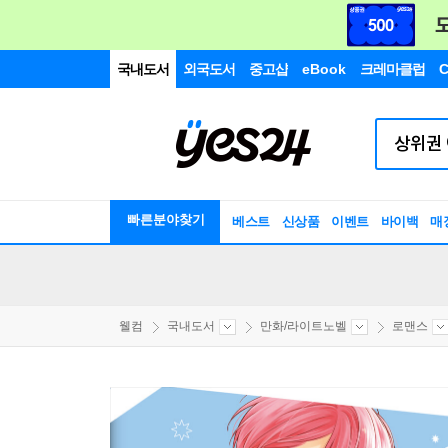
국내도서
외국도서
중고샵
eBook
크레마클럽
C
빠른분야찾기
베스트
신상품
이벤트
바이백
매
웰컴
국내도서
만화/라이트노벨
로맨스