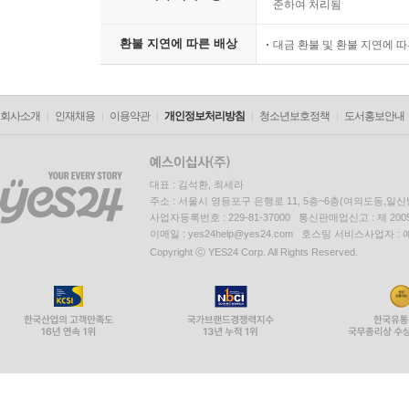
준하여 처리됨
환불 지연에 따른 배상
대금 환불 및 환불 지연에 
회사소개
인재채용
이용약관
개인정보처리방침
청소년보호정책
도서홍보안내
대표 : 김석환, 최세라
주소 : 서울시 영등포구 은행로 11, 5층~6층(여의도동,일신
사업자등록번호 : 229-81-37000 통신판매업신고 : 제 200
이메일 : yes24help@yes24.com 호스팅 서비스사업자 :
Copyright ⓒ YES24 Corp. All Rights Reserved.