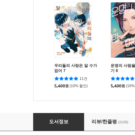
우리들의 사랑은 알 수가
운명의 사람을
없어 7
기 8
11건
5,400
원
(10% 할인)
5,400
원
(10%
핑크와 하바네로 9 특장판
도서정보
리뷰/한줄평
(21/25)