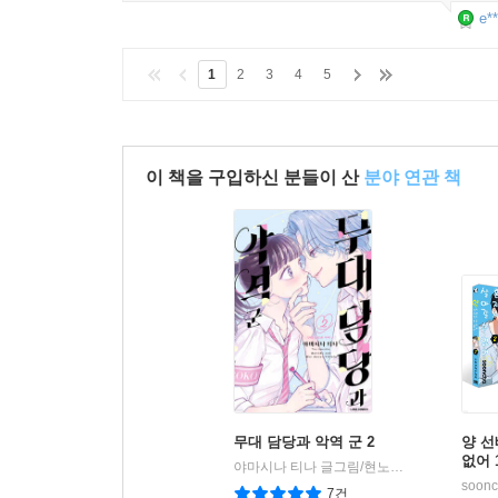
e**
1
2
3
4
5
이 책을 구입하신 분들이 산
분야 연관 책
무대 담당과 악역 군 2
양 선
없어 
야마시나 티나 글그림/현노을 역
소미미디어
|
soon
7건