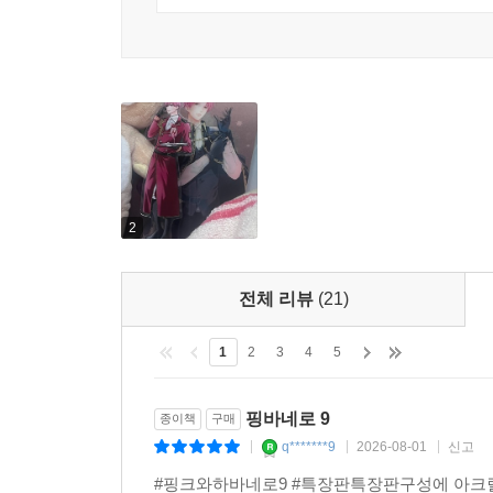
2
전체 리뷰
(21)
1
2
3
4
5
핑바네로 9
종이책
구매
q*******9
2026-08-01
신고
|
|
|
#핑크와하바네로9 #특장판특장판구성에 아크릴이 