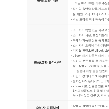
반품/교환 비용
오늘 06시 30분 이후 주문
직수입 음반/영상물/기프트 
단, 당일 00시~13시 사이
박스 포장은 택배 배송이 가
소비자의 책임 있는 사유로 
소비자의 사용, 포장 개봉에 
복제가 가능한 상품 등의 포장을 
소비자의 요청에 따라 개별
디지털 컨텐츠인 eBook, 
eBook 대여 상품은 대여 기
모바일 쿠폰 등록 후 취소/환
반품/교환 불가사유
중고상품이 구매확정(자동 
LP상품의 재생 불량 원인이 기
시간의 경과에 의해 재판매가
전자상거래 등에서의 소비자
eBook 세트 상품은 일괄 
1개의 상품으로 취급 및 판매
우, 세트 상품 전부 및 세트
상품의 불량에 의한 반품, 교
소비자 피해보상