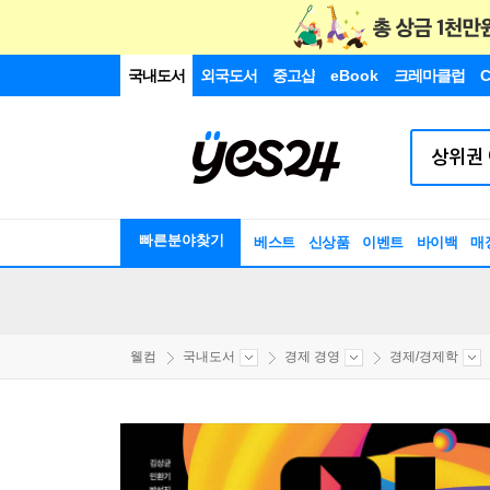
국내도서
외국도서
중고샵
eBook
크레마클럽
C
빠른분야찾기
베스트
신상품
이벤트
바이백
매
웰컴
국내도서
경제 경영
경제/경제학