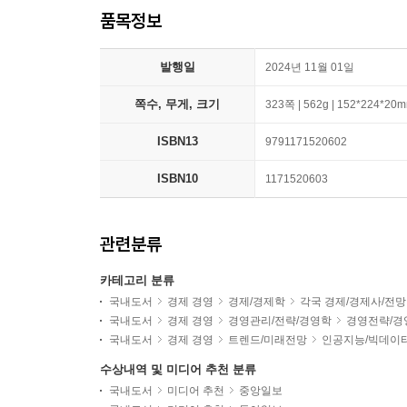
품목정보
발행일
2024년 11월 01일
쪽수, 무게, 크기
323쪽 | 562g | 152*224*20
ISBN13
9791171520602
ISBN10
1171520603
관련분류
카테고리 분류
국내도서
경제 경영
경제/경제학
각국 경제/경제사/전망
국내도서
경제 경영
경영관리/전략/경영학
경영전략/경
국내도서
경제 경영
트렌드/미래전망
인공지능/빅데이
수상내역 및 미디어 추천 분류
국내도서
미디어 추천
중앙일보