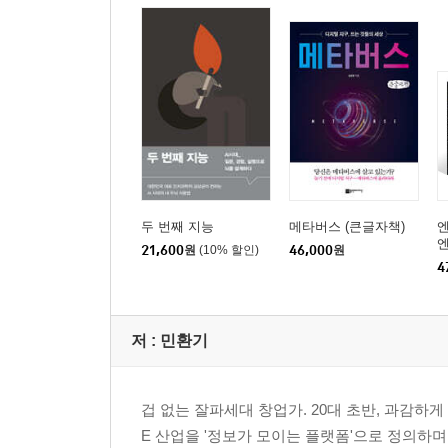
두 번째 지능
메타버스 (큰글자책)
엔
엔
21,600
원
(10% 할인)
46,000
원
하
4
저 :
민환기
겁 없는 잘파세대 창업가. 20대 초반, 과감하게
E 산업을 '정보가 모이는 플랫폼'으로 정의하며