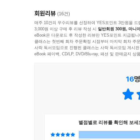
--- p.115
회원리뷰
“경험 경제 시대를 리드한다”
(16건)
“AI 도입은 단순한 기술 투자가 아닙니다. 성공적인
MICE 산업은 AI와 빅데이터를 통해 새로운 기회
매주 10건의 우수리뷰를 선정하여 YES포인트 3만원을 드
해야 합니다. 데이터 관리의 중요성을 인식하고, 사내
3,000원 이상 구매 후 리뷰 작성 시
일반회원 300원, 마니아
한 경험 경제 시대에 발맞춰 나가고 있음을 보여주며
--- p.136
eBook은 다운로드 후 작성한 리뷰만 YES포인트 지급됩니
클래스는 첫번째 회차 주문확정 시점부터 마지막 회차 주문
〈철강〉
사락 독서모임으로 진행된 클래스는 사락 독서모임 게시판
“AI의 의료 도입은 분명 많은 가능성과 혜택을 
eBook 페이백, CD/LP, DVD/Blu-ray, 패션 및 판매금
다. 데이터 보안 강화, 오진 시 책임 소재의 명확화,
“탄소 산업에서 디지털 산업으로”
보 등이 중요한 과제입니다.”
철강 산업에서 AI 기술은 아직 초기 단계에 있지
--- p.165
16
명
좌우할 중요한 요소로 떠오르고 있으며, 철강 산업
“AI는 기존 기술보다 더 빠른 속도로 교육 현장에
〈의료〉
야 하는 것들도 AI의 도움을 받아 기존보다 더 빠
적으로 끌어내 주고 있으며, 자기 주도적 학습 능력
“100세 시대를 앞당긴다”
--- p.196
의료 분야에서 AI는 우리가 더 오래, 건강하게 살 
별점별로 리뷰를 확인해 보세
의료 시스템의 효율성 향상 등 AI가 의료에 적용된 
“이렇게 AI가 계속 발전하면 감독의 자리를 뺏을까
소중한 동료가 될 것이라고 생각합니다. 더 나아가 