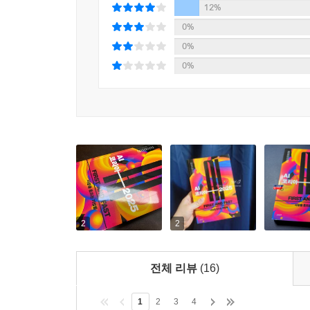
〈교육〉
12%
--- p.209
0%
“내 손 안에 대치동이 있다”
0%
“무에서 유를 창조한 도전 정신으로 탄생한 대한민국
교육 분야에서 AI는 학습자가 배워야 할 것들부터 
0%
오 산업에서 토종 글로벌 대형 제약사Big Pharma
가지고 새로운 가치를 만들어 내고 있다. AI는 학
--- p.264
있다. 교사에게는 반복 업무와 학급 운영에 크게 기
“AI 기술의 발전과 함께 우리는 그 한계를 인식하고
〈영화〉
있으며, 이는 법적 판단에 심각한 오류를 초래할 수
기술 파트에서는 그 정확성을 높여나갈 수 있도록 계
“누구나 감독이 될 수 있다”
--- p.291
영화 분야에서는 시나리오 작성부터 프리비즈, 시각화
영화계는 AI를 영화 제작의 도구로 활용하는 것을 
“우리가 AI, 지능혁명의 기초 인프라에 관한 이해
2
2
료, 교육 등 여러 산업을 살펴봤습니다. 개별 산업
〈제약〉
를 돌아보며 글로벌 환경과의 관계성도 함께 고민했
전체 리뷰
(16)
“제약 바이오 산업의 게임 체인지”
--- p.322
AI를 활용한 단백질 구조와 상호 작용 예측 기술은
1
2
3
4