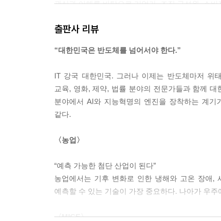
관심과 이해를 바탕으로 기업가, 조직 구성원, 소비자
을 함께 키워 주시기를 기대합니다”
출판사 리뷰
--- p.40
“대한민국은 반도체를 넘어서야 한다.”
“AI 농업, 그것은 단순한 농사짓기의 자동화를 넘
영향을 미치게 될 것입니다. 과거 단순 노동에 의존
IT 강국 대한민국. 그러나 이제는 반도체마저 위태
모하게 될 것입니다.”
교육, 영화, 제약, 법률 분야의 전문가들과 함께 
--- p.56
분야에서 AI와 지능혁명의 엔진을 장착하는 계기가
같다.
“MICE 기업들은 혁신의 선두에 서야 합니다. 이제는
반으로 글로벌 시장에 새로운 IP를 제안하고 그 가
〈농업〉
고 시장의 트렌드를 선도하는 전략적 접근이 필요합니
다”
“예측 가능한 첨단 산업이 된다”
--- p.99
농업에서는 기후 변화로 인한 냉해와 고온 장애,
예측할 수 있는 기술이 가장 중요하다. 나아가 우주
“철강업계는 AI 기술을 통해 철스크랩 분류의 정확
사람 중심 작업 방식이 갖는 한계를 극복하며, 환경
〈MICE〉