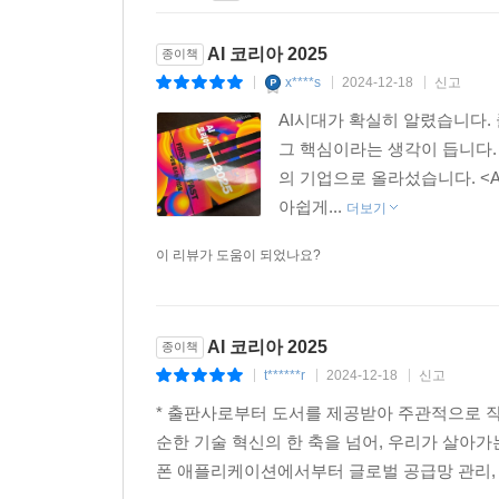
유전자 정보, 의료 기록, 생활 습관 데이터 등 다양
AI 코리아 2025
종이책
〈법률〉
x****s
2024-12-18
신고
|
|
|
AI시대가 확실히 알렸습니다.
“AI가 열어가는 법률 혁신의 시대”
그 핵심이라는 생각이 듭니다.
법률 문서 작성, 계약서 초안 작성, 판례 분석 
의 기업으로 올라섰습니다. <A
반복적이고 시간이 많이 소요되는 작업에서 벗어나 
아쉽게...
비용을 낮출 수 있어 더 많은 사람들이 법적 도움을
더보기
사용된 내용을 구체적으로 들여다 보면, 그저 그런
이 리뷰가 도움이 되었나요?
놀라는 독자들도 분명 있을 것이다. AI로 인한 
것이다. 또 한번 대한민국의 도약을 위해 독자들에게
AI 코리아 2025
종이책
t******r
2024-12-18
신고
|
|
|
* 출판사로부터 도서를 제공받아 주관적으로 작성
순한 기술 혁신의 한 축을 넘어, 우리가 살아
폰 애플리케이션에서부터 글로벌 공급망 관리, 의