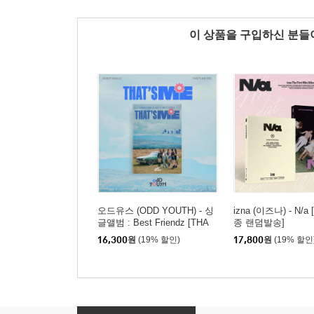
이 상품을 구입하신 분
오드유스 (ODD YOUTH) - 싱
izna (이즈나) - N/a
글앨범 : Best Friendz [THA
종 랜덤발송]
T’S ME Ver.]
16,300
원
(19% 할인)
17,800
원
(19% 할인