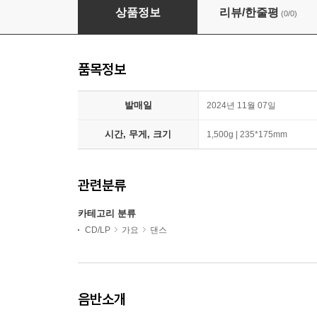
오드유스 (ODD YOUTH) - 싱글앨범 : Best Friendz
상품정보
리뷰/한줄평
(0/0)
품목정보
발매일
2024년 11월 07일
시간, 무게, 크기
1,500g | 235*175mm
관련분류
카테고리 분류
CD/LP
가요
댄스
음반소개