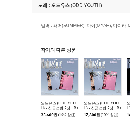
노래 :
오드유스
(ODD YOUTH)
멤버 : 써머(SUMMER), 마야(MYAH), 마이카(MA
작가의 다른 상품
오드유스 (ODD YOUT
오드유스 (ODD YOUT
오
H) - 싱글앨범 2집 : Ba
H) - 싱글앨범 2집 : Ba
H
byface [2종 SET]
byface [2종 중 1종 랜
b
35,600
원
(19% 할인)
17,800
원
(19% 할인)
1
덤발송]
Ve