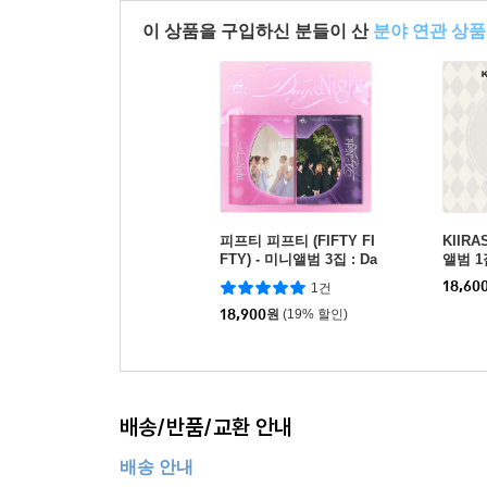
이 상품을 구입하신 분들이 산
분야 연관 상품
피프티 피프티 (FIFTY FI
KIIRA
FTY) - 미니앨범 3집 : Da
앨범 1집
y & Night [Night ver.]
$$ [AC
18,60
1건
18,900
원
(19% 할인)
배송/반품/교환 안내
배송 안내