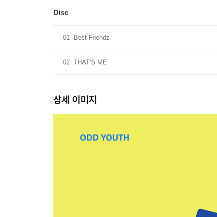
Disc
01
Best Friendz
02
THAT’S ME
상세 이미지