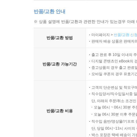
반품/교환 안내
※ 상품 설명에 반품/교환과 관련한 안내가 있는경우 아래 
마이페이지 >
반품/교환 신청
반품/교환 방법
판매자 배송 상품은 판매자와
출고 완료 후 10일 이내의 
디지털 콘텐츠인 eBook의 
반품/교환 가능기간
중고상품의 경우 출고 완료일
모바일 쿠폰의 경우 유효기간(
고객의 단순변심 및 착오구
직수입양서/직수입일서중 일
단, 아래의 주문/취소 조건인
오늘 00시 ~ 06시 30분 
반품/교환 비용
오늘 06시 30분 이후 주문
직수입 음반/영상물/기프트 
단, 당일 00시~13시 사이
박스 포장은 택배 배송이 가