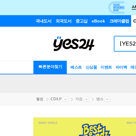
국내도서
외국도서
중고샵
eBook
크레마클럽
C
빠른분야찾기
베스트
신상품
이벤트
바이백
매
웰컴
CD/LP
가요
댄스