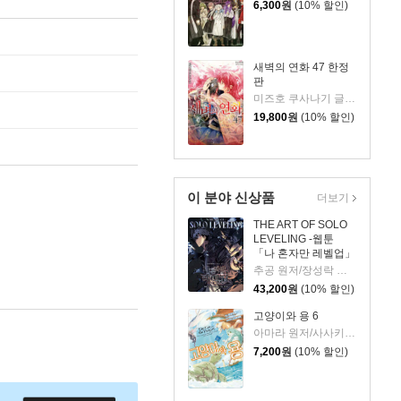
6,300
원
(10% 할인)
새벽의 연화 47 한정
판
미즈호 쿠사나기 글그림
19,800
원
(10% 할인)
이 분야 신상품
더보기
THE ART OF SOLO
LEVELING -웹툰
「나 혼자만 레벨업」
공식 아트북-
추공 원저/장성락 그림
43,200
원
(10% 할인)
고양이와 용 6
아마라 원저/사사키 이즈미 글그림/김동수 역
7,200
원
(10% 할인)