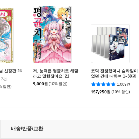
님 신장판 24
저, 능력은 평균치로 해달
코믹 전생했더니 슬라임이
라고 말했잖아요! 21
었던 건에 대하여 1~30권
7건
세트
9,000
원
(10% 할인)
1,009건
% 할인)
157,950
원
(10% 할인)
배송/반품/교환