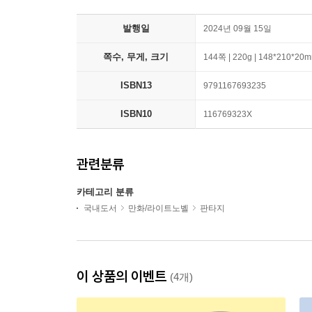
발행일
2024년 09월 15일
쪽수, 무게, 크기
144쪽 | 220g | 148*210*20
ISBN13
9791167693235
ISBN10
116769323X
관련분류
카테고리 분류
국내도서
만화/라이트노벨
판타지
이 상품의 이벤트
(4개)