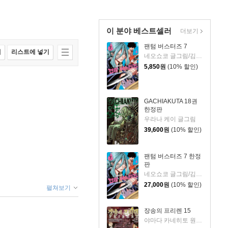
이 분야 베스트셀러
더보기
팬텀 버스터즈 7
매
리스트에 넣기
네오쇼코 글그림/김지혜 역
5,850
원
(10% 할인)
GACHIAKUTA 18권
한정판
우라나 케이 글그림
39,600
원
(10% 할인)
팬텀 버스터즈 7 한정
판
네오쇼코 글그림/김지혜 역
27,000
원
(10% 할인)
펼쳐보기
장송의 프리렌 15
야마다 카네히토 원저/아베 츠카사 글그림