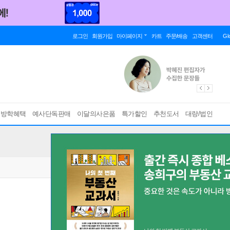
로그인
회원가입
마이페이지
카트
주문/배송
고객센터
Gl
름방학혜택
예사단독판매
이달의사은품
특가할인
추천도서
대량/법인