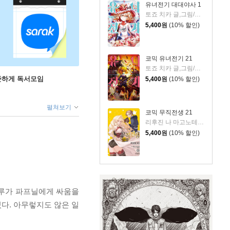
유녀전기 대대야사 1
토죠 치카 글,그림/카를로 젠 원저/JYH 역
5,400
원
(10% 할인)
코믹 유녀전기 21
토죠 치카 글,그림/카를로 젠 원저/JYH 역
꾸준하게 독서모임
5,400
원
(10% 할인)
펼쳐보기
코믹 무직전생 21
리후진 나 마고노테 원저/후지카와 유카 그림
5,400
원
(10% 할인)
루루가 파프닐에게 싸움을
다. 아무렇지도 않은 일