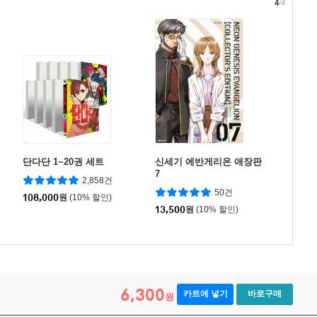
4
/4
단다단 1~20권 세트
신세기 에반게리온 애장판
7
2,858건
50건
108,000
원
(10% 할인)
13,500
원
(10% 할인)
6,300
카트에 넣기
바로구매
원