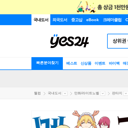
국내도서
외국도서
중고샵
eBook
크레마클럽
C
빠른분야찾기
베스트
신상품
이벤트
바이백
매
웰컴
국내도서
만화/라이트노벨
판타지