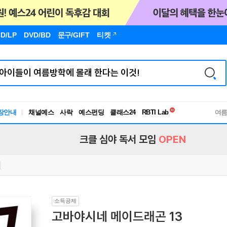
D/LP
DVD/BD
문구
/GIFT
티켓
독서유형검사
RBTI Lab
장안내
채널예스
사락
예스펀딩
클래스24
독서유형검사
여
크클 심야 독서 모임
OPEN
소득공제
고바야시네 메이드래곤 13