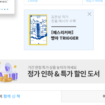
3,500원
매입가 400원
김은성 작가
친필 메시지 수록
---------------
[예스리커버]
빵야 TRIGGER
들이
함께 산 책