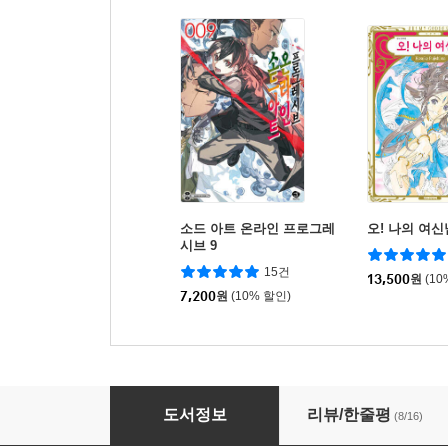
소드 아트 온라인 프로그레
오! 나의 여신
시브 9
15건
13,500
원
(10
7,200
원
(10% 할인)
고바야시네 메이드래곤 13
도서정보
리뷰/한줄평
(8/16)