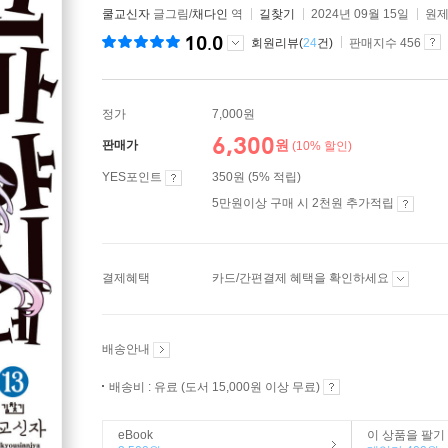
쿨교신자
글그림/
채다인
역
길찾기
2024년 09월 15일
원제
10.0
회원리뷰(
24
건)
판매지수 456
정가
7,000원
6,300
원
판매가
(10% 할인)
YES포인트
350원 (5% 적립)
5만원이상 구매 시 2천원 추가적립
결제혜택
카드/간편결제 혜택을 확인하세요
배송안내
배송비 : 유료 (도서 15,000원 이상 무료)
eBook
이 상품을 팔기