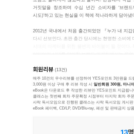
거짓말을 창조하며 수십 년간 소비자를 ‘브랜드워
시도)’하고 있는 현실을 이 책에 적나라하게 담아냈
2012년 국내에서 처음 출간되었던 『누가 내 
다시 선보인다. 초판 출간 당시에는 현명한 소비에 
시대의 마케터를 위한 불변의 바이블이 될 것이다. 
미디어의 시대를 맞이한 브랜드 마케팅에서는 무엇
있다.
회원리뷰
(13건)
“그들에게는 언제든 당신을 조종할 수 있는 ‘치트키
매주 10건의 우수리뷰를 선정하여 YES포인트 3만원을 드
3,000원 이상 구매 후 리뷰 작성 시
일반회원 300원, 마니아
? 브랜드를 추종하게 만드는 강력한 마케팅 키워드
eBook은 다운로드 후 작성한 리뷰만 YES포인트 지급됩니
클래스는 첫번째 회차 주문확정 시점부터 마지막 회차 주문
『브랜드의 거짓말』에서 마틴 린드스트롬은 성공적
사락 독서모임으로 진행된 클래스는 사락 독서모임 게시판
섹스어필, 군중심리, 레트로, 인플루언서, 희망, 
eBook 페이백, CD/LP, DVD/Blu-ray, 패션 및 판매금
(대물림), 자녀에게 좋은 엄마가 되라며 죄책감을 
자극하여 제모 시장을 확대시키기도 한다(섹스어필
13
명
긍정적인 이미지를 부여하고(레트로), 마치 영적인 