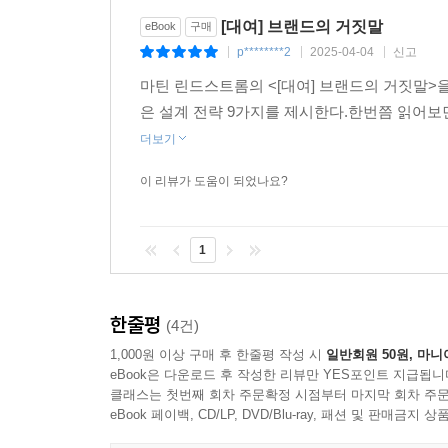
기만적 마케팅은 금세 민낯을 드러낼 것이고 비참
[대여] 브랜드의 거짓말
eBook
구매
소비자들에겐 한 명의 자유로운 구매자가 될 수 있는
p********2
2025-04-04
신고
|
|
|
마틴 린드스트롬의 <[대여] 브랜드의 거짓말
은 설계 전략 9가지를 제시한다.한번쯤 읽어
더보기
이 리뷰가 도움이 되었나요?
1
한줄평
(4건)
1,000원 이상 구매 후 한줄평 작성 시
일반회원 50원, 마니
eBook은 다운로드 후 작성한 리뷰만 YES포인트 지급됩니
클래스는 첫번째 회차 주문확정 시점부터 마지막 회차 주문
eBook 페이백, CD/LP, DVD/Blu-ray, 패션 및 판매금