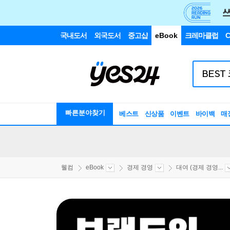
국내도서
외국도서
중고샵
eBook
크레마클럽
C
빠른분야찾기
베스트
신상품
이벤트
바이백
매
웰컴
eBook
경제 경영
대여 (경제 경영...