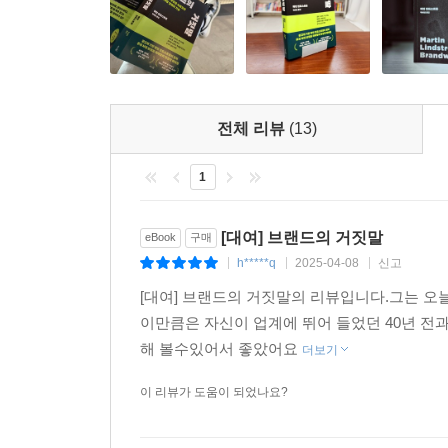
6개월 동안 300만 달러를 들여 진행한 〈모
프로젝트였다. 모겐슨 가족은 특정 브랜드 제품
시작한다. 주민들이 모겐슨 가족의 추천을 받아 집안
추천한 열 가지 브랜드들 중 여섯 개를 계속 사용
전체 리뷰
(13)
벌어지는 소비란 존재하지 않으며, 우리의 구매 행
1
“소비자라면 꼭 한번 읽어라! 마케터라면 두 번 읽어
? 모두가 무언가를 팔기 위해 달려드는 대 브랜딩 
[대여] 브랜드의 거짓말
eBook
구매
h*****q
2025-04-08
신고
|
|
|
저자는 초판 출간 당시, 과잉소비에 대항해 앞으로 
[대여] 브랜드의 거짓말의 리뷰입니다.그는 오
도전은 고작 6개월 만에 막을 내린다. 출장지에
이만큼은 자신이 업계에 뛰어 들었던 40년 전
전문가에게도 브랜드의 은밀한 유혹을 완벽하게 피
해 볼수있어서 좋았어요
더보기
브랜드들의 성공적인 마케팅 전략의 정수만을 모은
이 리뷰가 도움이 되었나요?
독자들은 “현명한 소비자를 위한 책이라는 탈을 
평하기도 했다. 그러나 마틴 린드스트롬은 마케팅 