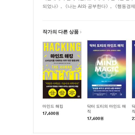
되었나》, 《나는 AI와 공부한다》, 《행동경제
작가의 다른 상품
마인드 해킹
닥터 도티의 마인드 매
닥
직
17,600
원
17,600
원
2