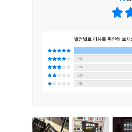
스타를 광고에 출연시키고(인플루언서), 고객의 구매
흐른 사이 현대 마케팅의 가장 기본적인 전략으로 
최근에 봤던 인상적인 마케팅이나 광고를 떠올려보라
이 역시 자신들의 신발을 신으면 더 가볍고 빠르게
별점별로 리뷰를 확인해 보세
흐른 뒤에도 브랜드의 이름만 바뀔 뿐, 그들이 
전략이 오늘날 런던베이글뮤지엄과 성심당에서 재현되고(
있는 것처럼 말이다(희망).
0%
0%
“세계적인 브랜드 설계자의 마케팅에는 근거 있는 
0%
? 뇌과학 분석부터 대규모 연구 프로젝트까지, 경
0%
마케팅과 광고계의 거장인 저자는 실전 경험을 뇌과
자기공명영상)를 적극적으로 활용하여 소비자의 
중독보다는 사랑에 가깝다(3장), 이성애자도 동성
뇌는 보상감을 자극한다(5장), 애플 제품에 열광하
주요 사례와 주장들의 신빙성을 탄탄하게 뒷받침한