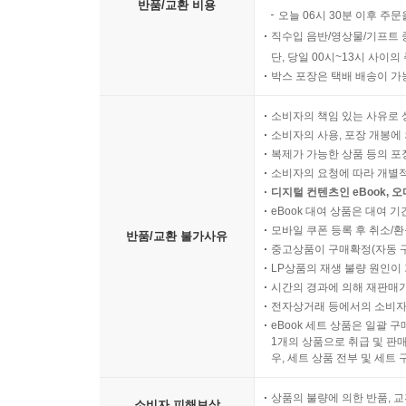
반품/교환 비용
오늘 06시 30분 이후 주문
직수입 음반/영상물/기프트 
단, 당일 00시~13시 사이
박스 포장은 택배 배송이 가
소비자의 책임 있는 사유로 
소비자의 사용, 포장 개봉에 
복제가 가능한 상품 등의 포장을 
소비자의 요청에 따라 개별
디지털 컨텐츠인 eBook, 
eBook 대여 상품은 대여 기
모바일 쿠폰 등록 후 취소/환
반품/교환 불가사유
중고상품이 구매확정(자동 
LP상품의 재생 불량 원인이 기
시간의 경과에 의해 재판매가
전자상거래 등에서의 소비자
eBook 세트 상품은 일괄 
1개의 상품으로 취급 및 판매
우, 세트 상품 전부 및 세트
상품의 불량에 의한 반품, 교
소비자 피해보상