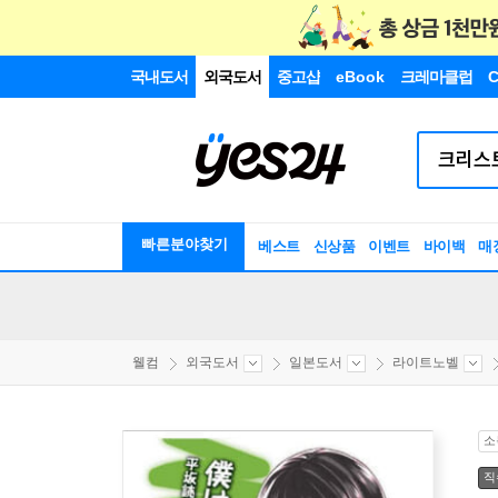
국내도서
외국도서
중고샵
eBook
크레마클럽
C
빠른분야찾기
베스트
신상품
이벤트
바이백
매
웰컴
외국도서
일본도서
라이트노벨
소
직