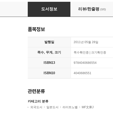
僕は友達が少ない 6
도서정보
리뷰/한줄평
(0/0)
품목정보
발행일
2011년 05월 28일
쪽수, 무게, 크기
쪽수확인중 | 크기확인중
ISBN13
9784040686554
ISBN10
4040686551
관련분류
카테고리 분류
외국도서
일본도서
라이트노벨
MF文庫J