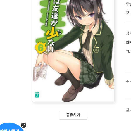
平
첫
정
판
Y
추
결
공유하기