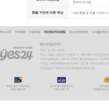
준하여 처리됨
환불 지연에 따른 배상
대금 환불 및 환불 지연에 
회사소개
인재채용
이용약관
개인정보처리방침
청소년보호정책
도서홍보안내
대표 : 김석환, 최세라
주소 : 서울시 영등포구 은행로 11, 5층~6층(여의도동,일신
사업자등록번호 : 229-81-37000 통신판매업신고 : 제 200
이메일 : yes24help@yes24.com 호스팅 서비스사업자 :
Copyright ⓒ YES24 Corp. All Rights Reserved.