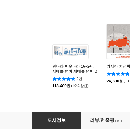
먼나라 이웃나라 16~24 :
러시아 지정학
시대를 넘어 세대를 넘어 B
세트
2건
24,300
원
(1
113,400
원
(10% 할인)
먼나라 이웃나라 22 : 러시아 2 근현대 편
도서정보
리뷰/한줄평
(1/1)