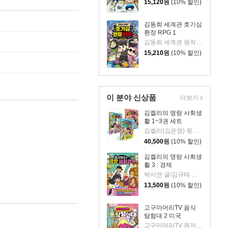
15,120
원
(10% 할인)
김동희 세계관 호기심
환장 RPG 1
김동희 세계관 원작/박종은 글/이정태 그림
15,210
원
(10% 할인)
이 분야 신상품
더보기
김켈리의 명랑 사회생
활 1~3권 세트
김켈리(김은영) 원저/박시연,배성호 글/김규태 그림
40,500
원
(10% 할인)
김켈리의 명랑 사회생
활 3 : 경제
박시연 글/김규태 그림
13,500
원
(10% 할인)
고구마머리TV 음식
탐험대 2 미국
고구마머리TV 원저/서후 글/김기수 그림