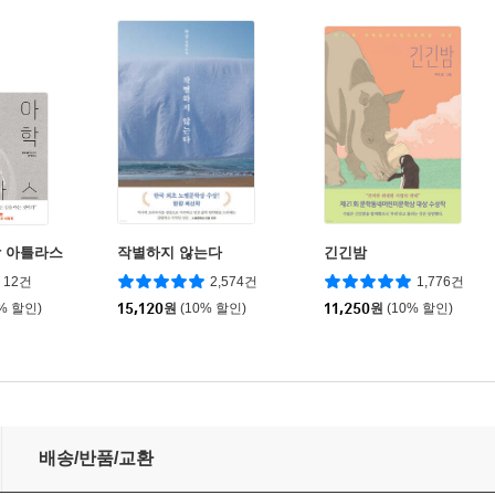
 아틀라스
작별하지 않는다
긴긴밤
12건
2,574건
1,776건
0% 할인)
15,120
원
(10% 할인)
11,250
원
(10% 할인)
배송/반품/교환