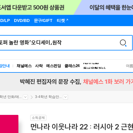
D/LP
DVD/BD
문구
/GIFT
티켓
독서유형검사
RBTI Lab
장안내
채널예스
사락
예스펀딩
클래스24
독서유형검사
여
박혜진 편집자의 문장 수집,
채널예스 1화 보러 가
4학년 만화/애...
3-4학년 학습만...
소득공제
먼나라 이웃나라 22 : 러시아 2 근