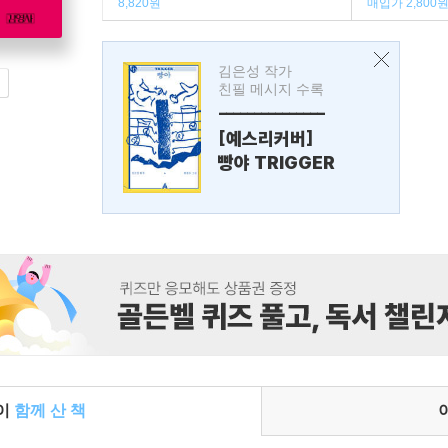
8,820원
매입가 2,800
김은성 작가
친필 메시지 수록
---------------
[예스리커버]
빵야 TRIGGER
들이
함께 산 책