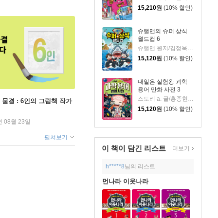
15,210
원
(10% 할인)
슈뻘맨의 슈퍼 상식
월드컵 6
슈뻘맨 원저/김정욱 글/이혜림 그림/권경아,샌드박스네트워크 감수
15,120
원
(10% 할인)
내일은 실험왕 과학
용어 만화 사전 3
스토리 a. 글/홍종현 그림/박완규,이정모 감수
 물결 : 6인의 그림책 작가
15,120
원
(10% 할인)
년 08월 23일
펼쳐보기
이 책이 담긴
리스트
더보기
h*****8
님의 리스트
먼나라 이웃나라