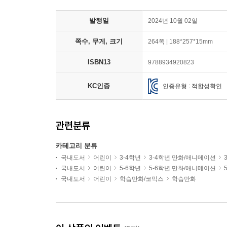
발행일
2024년 10월 02일
쪽수, 무게, 크기
264쪽 | 188*257*15mm
ISBN13
9788934920823
KC인증
인증유형 : 적합성확인
관련분류
카테고리 분류
국내도서
어린이
3-4학년
3-4학년 만화/애니메이션
국내도서
어린이
5-6학년
5-6학년 만화/애니메이션
국내도서
어린이
학습만화/코믹스
학습만화