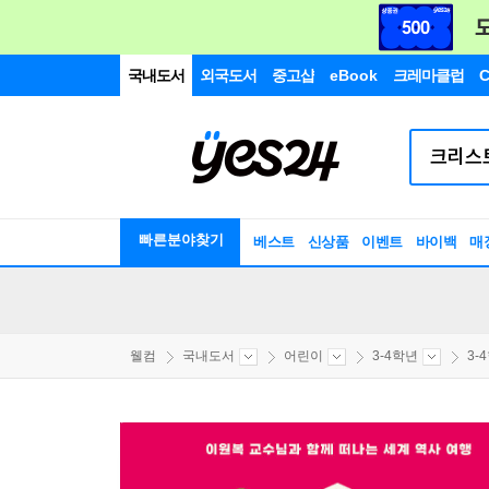
국내도서
외국도서
중고샵
eBook
크레마클럽
C
빠른분야찾기
베스트
신상품
이벤트
바이백
매
웰컴
국내도서
어린이
3-4학년
3-