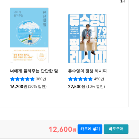
1
/4
너에게 들려주는 단단한 말
류수영의 평생 레시피
380건
450건
16,200
원
(10% 할인)
22,500
원
(10% 할인)
12,600
카트에 넣기
바로구매
원