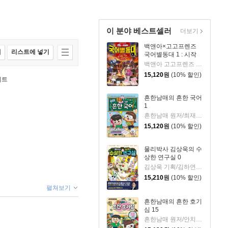
이 분야 베스트셀러
더보기
백앤아×고고프렌즈
매
리스트에 넣기
국어별동대 1 : 시작
백앤아 고고프렌즈 원저/한바리 글/정수영 그림/김선 감수
15,120
원
(10% 할인)
세트
흔한남매의 흔한 국어
1
흔한남매 원저/최재연 글/도니패밀리 그림
15,120
원
(10% 할인)
물리박사 김상욱의 수
상한 연구실 0
김상욱 기획/김하연 글/정순규 그림
15,210
원
(10% 할인)
펼쳐보기
흔한남매의 흔한 호기
심 15
흔한남매 원저/안치현 글/유난희 그림/이정모,흔한컴퍼니 감수