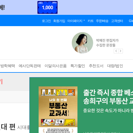
로그인
회원가입
마이페이지
카트
주문/배송
고객센터
Gl
름방학혜택
예사단독판매
이달의사은품
특가할인
추천도서
대량/법인
기
현대 편
시대를 넘어 세대를 넘어
[ 개정증보판 ]