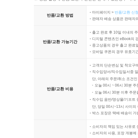
마이페이지 >
반품/교환 신청
반품/교환 방법
판매자 배송 상품은 판매자와
출고 완료 후 10일 이내의 
디지털 콘텐츠인 eBook의 
반품/교환 가능기간
중고상품의 경우 출고 완료일
모바일 쿠폰의 경우 유효기간(
고객의 단순변심 및 착오구
직수입양서/직수입일서중 일
단, 아래의 주문/취소 조건인
오늘 00시 ~ 06시 30분 
반품/교환 비용
오늘 06시 30분 이후 주문
직수입 음반/영상물/기프트 
단, 당일 00시~13시 사이
박스 포장은 택배 배송이 가
소비자의 책임 있는 사유로 
소비자의 사용, 포장 개봉에 