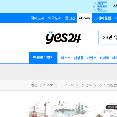
국내도서
외국도서
중고샵
eBook
크레마클럽
C
빠른분야찾기
베스트
신상품
이벤트
바이백
매
웰컴
eBook
외국어
영어
독해/문법