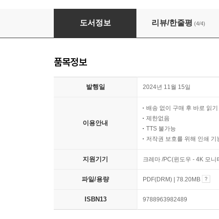
통문장으로 꼬리물고 외우는 영어명언
도서정보
리뷰/한줄평
(4/4)
품목정보
발행일
2024년 11월 15일
배송 없이 구매 후 바로 읽
제한없음
이용안내
TTS 불가능
저작권 보호를 위해 인쇄 기
지원기기
크레마 /PC(윈도우 - 4K 모
파일/용량
PDF(DRM) | 78.20MB
ISBN13
9788963982489