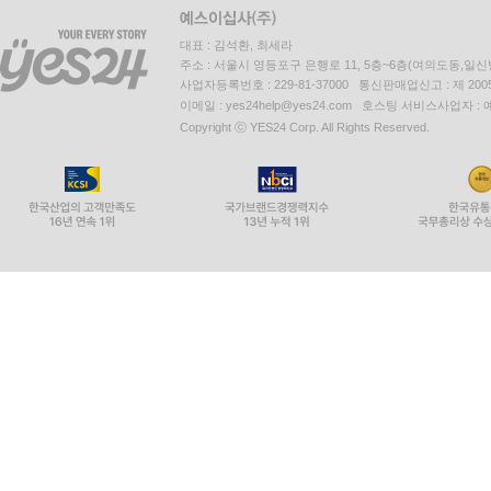
대표 : 김석환, 최세라
주소 : 서울시 영등포구 은행로 11, 5층~6층(여의도동,일신
사업자등록번호 : 229-81-37000 통신판매업신고 : 제 200
이메일 : yes24help@yes24.com 호스팅 서비스사업자 :
Copyright ⓒ YES24 Corp. All Rights Reserved.