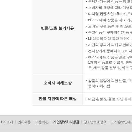
복제가 가능한 상품 등의 포장을 
소비자의 요청에 따라 개별
디지털 컨텐츠인 eBook, 
eBook 대여 상품은 대여 기
모바일 쿠폰 등록 후 취소/환
반품/교환 불가사유
중고상품이 구매확정(자동 
LP상품의 재생 불량 원인이 기
시간의 경과에 의해 재판매가
전자상거래 등에서의 소비자
eBook 세트 상품은 일괄 
1개의 상품으로 취급 및 판매
우, 세트 상품 전부 및 세트
상품의 불량에 의한 반품, 교
소비자 피해보상
준하여 처리됨
환불 지연에 따른 배상
대금 환불 및 환불 지연에 
회사소개
인재채용
이용약관
개인정보처리방침
청소년보호정책
도서홍보안내