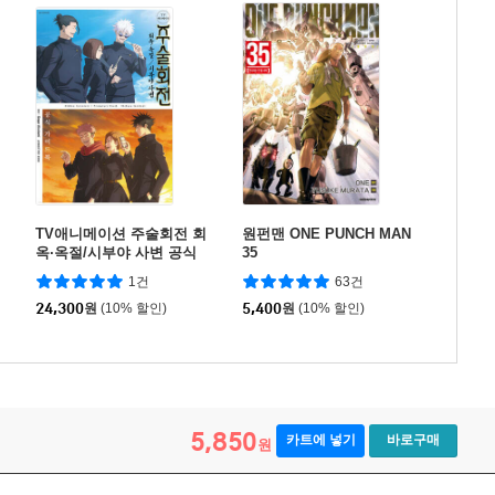
TV애니메이션 주술회전 회
원펀맨 ONE PUNCH MAN
옥·옥절/시부야 사변 공식
35
가이드북
1건
63건
24,300
원
(10% 할인)
5,400
원
(10% 할인)
5,850
카트에 넣기
바로구매
원