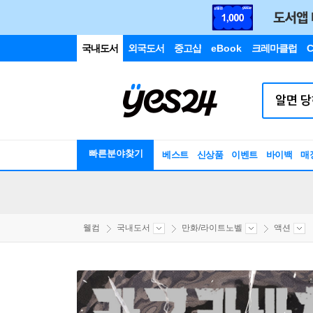
국내도서
외국도서
중고샵
eBook
크레마클럽
C
빠른분야찾기
베스트
신상품
이벤트
바이백
매
웰컴
국내도서
만화/라이트노벨
액션