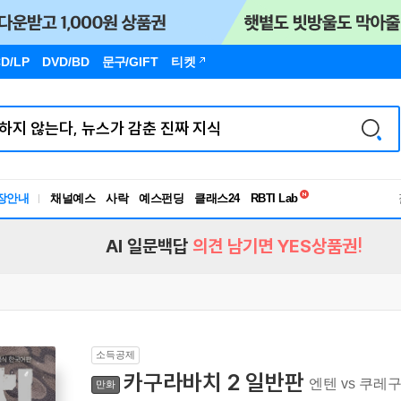
D/LP
DVD/BD
문구
/GIFT
티켓
장안내
채널예스
사락
예스펀딩
클래스24
독서유형검사
RBTI Lab
독서유형검사
AI 일문백답
의견 남기면 YES상품권!
소득공제
카구라바치 2 일반판
엔텐 vs 쿠레
만화