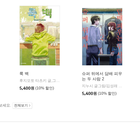
룩 백
슈퍼 뒤에서 담배 피우
는 두 사람 2
후지모토 타츠키 글,그림
학산문화사
|
디앤씨미디어(D&C미디어)
지누시 글그림/김성래 역
디앤씨미
|
5,400
원
(10% 할인)
5,400
원
(10% 할인)
보세요.
전체보기