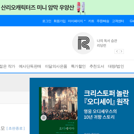
로그인
회원가입
마이페이지
카트
주문/배송
고객센터
Gl
젊은 작가
예사단독판매
이달의사은품
특가할인
추천도서
대량/법인
구모
[ 초판종료 ]