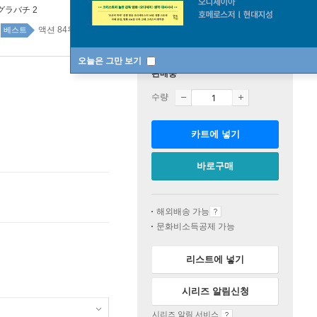
グラバチ 2
액션 84위
만화/라이트노벨 top20 1주
베스트
오늘은 그만 보기
판매중
수량
카트에 넣기
바로구매
해외배송 가능
문화비소득공제 가능
리스트에 넣기
시리즈 알림신청
시리즈 알림 서비스