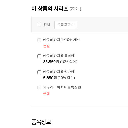
이 상품의 시리즈
(22개)
품절포함
전체
카구라바치 1~10권 세트
품절
카구라바치 9 특별판
35,550
원
(10% 할인)
카구라바치 9 일반판
5,850
원
(10% 할인)
카구라바치 8 더블특전판
품절
품목정보