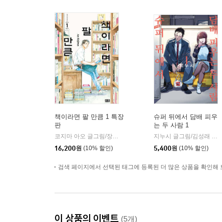
책이라면 팔 만큼 1 특장
슈퍼 뒤에서 담배 피우
판
는 두 사람 1
코지마 아오 글그림/장혜영 역
미우(대원)
지누시 글그림/김성래 역
|
|
16,200
원
(10% 할인)
5,400
원
(10% 할인)
검색 페이지에서 선택된 태그에 등록된 더 많은 상품을 확인해 
이 상품의 이벤트
(5개)