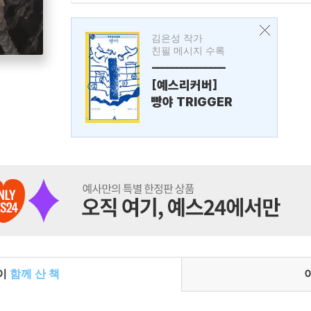
김은성 작가
친필 메시지 수록
---------------
[예스리커버]
빵야 TRIGGER
들이
함께 산 책