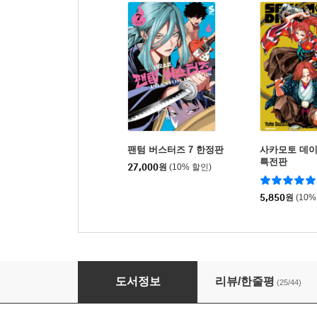
팬텀 버스터즈 7 한정판
사카모토 데이
특전판
27,000
원
(10% 할인)
5,850
원
(10%
카구라바치 2 일반판
도서정보
리뷰/한줄평
(25/44)