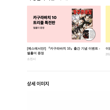
[예스에서만!] 『카구라바치 10』출간 기념 이벤트 -
이
엘홀더 증정
20
소진시
상세 이미지