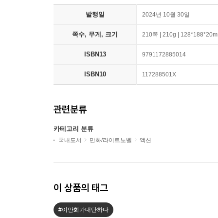
발행일
2024년 10월 30일
쪽수, 무게, 크기
210쪽 | 210g | 128*188*20
ISBN13
9791172885014
ISBN10
117288501X
관련분류
카테고리 분류
국내도서
만화/라이트노벨
액션
이 상품의 태그
#이만화가대단하다