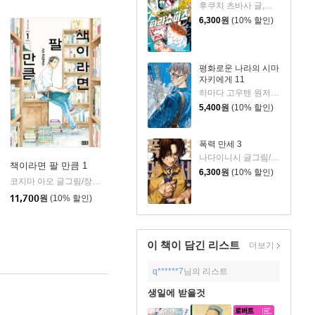
후쿠치 츠바사 글,그림/정대식 역
6,300
원
(10% 할인)
평화로운 나라의 시마
자키에게 11
하마다 고우텐 원저/세시모 타케시 글그림
5,400
원
(10% 할인)
폭력 만세 3
나다이니시 글그림/카와모토 호무라 원저
책이라면 팔 만큼 1
6,300
원
(10% 할인)
코지마 아오 글그림/장혜영 역
미우(대원)
|
디어(D&C미디어)
11,700
원
(10% 할인)
이 책이 담긴
리스트
더보기
q******7
님의 리스트
생일에 받을것