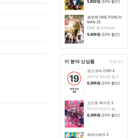
5,850
원
(10% 할인)
원펀맨 ONE PUNCH
MAN 35
ONE 원저/무라타 유스케 그림
5,400
원
(10% 할인)
이 분야 신상품
더보기
모스크바 2160 4
세키네 코타로 글그림/카규 쿠모 원저/김성래 역
6,300
원
(10% 할인)
고스트 픽서즈 3
타나카 야스키 글,그림/박연지 역
6,300
원
(10% 할인)
파라쇼퍼즈 2