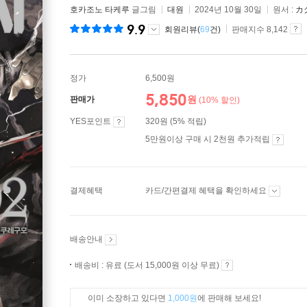
호카조노 타케루
글그림
대원
2024년 10월 30일
원서 :
カ
9.9
회원리뷰(
69
건)
판매지수 8,142
정가
6,500원
5,850
원
판매가
(10% 할인)
YES포인트
320원 (5% 적립)
5만원이상 구매 시 2천원 추가적립
결제혜택
카드/간편결제 혜택을 확인하세요
배송안내
배송비 : 유료 (도서 15,000원 이상 무료)
이미 소장하고 있다면
1,000원
에 판매해 보세요!