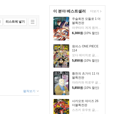
이 분야 베스트셀러
더보기
주술회전 모듈로 1 더
매
리스트에 넣기
블특전판
아쿠타미 게게 원저/Yuji Iwasaki 글그림/이정운 역
6,300
원
(10% 할인)
원피스 ONE PIECE
114
오다 에이치로 글,그림
5,850
원
(10% 할인)
황천의 츠가이 11 더
블특전판
아라카와 히로무 글그림
5,850
원
(10% 할인)
펼쳐보기
사카모토 데이즈 26
더블특전판
스즈키 유우토 글,그림