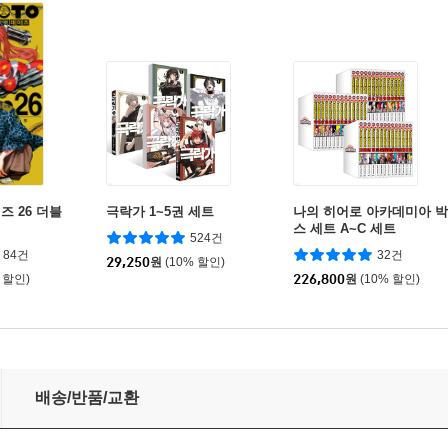
즈 26 더블
극락가 1~5권 세트
나의 히어로 아카데미아 박
스 세트 A~C 세트
524건
84건
32건
29,250
원
(10% 할인)
 할인)
226,800
원
(10% 할인)
배송/반품/교환