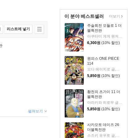
이 분야 베스트셀러
더보기
주술회전 모듈로 1 더
매
리스트에 넣기
블특전판
아쿠타미 게게 원저/Yuji Iwasaki 글그림/이정운 역
6,300
원
(10% 할인)
본판
원피스 ONE PIECE
114
오다 에이치로 글,그림
5,850
원
(10% 할인)
황천의 츠가이 11 더
블특전판
아라카와 히로무 글그림
5,850
원
(10% 할인)
펼쳐보기
사카모토 데이즈 26
더블특전판
스즈키 유우토 글,그림