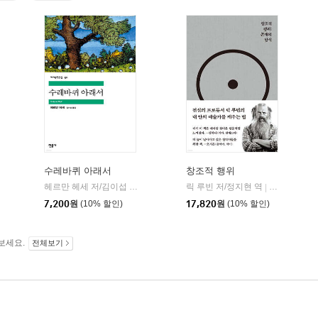
수레바퀴 아래서
창조적 행위
헤르만 헤세 저/김이섭 역
민음사
릭 루빈 저/정지현 역
코쿤북스
|
|
7,200
원
(10% 할인)
17,820
원
(10% 할인)
보세요.
전체보기