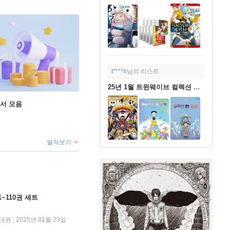
t****h
님의 리스트
25년 1월 트윈웨이브 컬렉션 구매 목록
도서 모음
펼쳐보기
1~110권 세트
대원
2025년 01월 23일
|