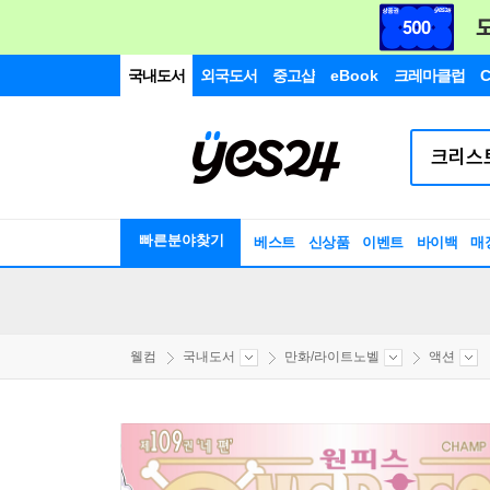
국내도서
외국도서
중고샵
eBook
크레마클럽
C
빠른분야찾기
베스트
신상품
이벤트
바이백
매
웰컴
국내도서
만화/라이트노벨
액션