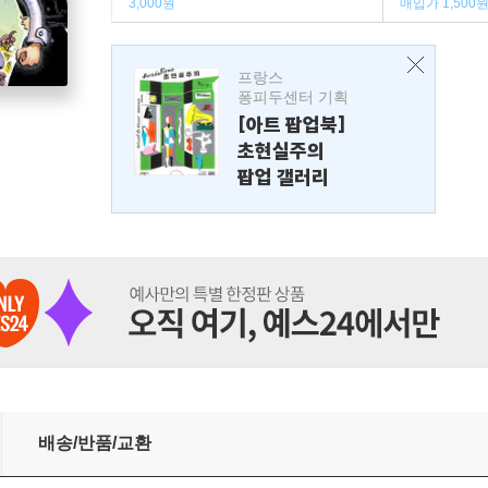
3,000원
매입가 1,500
프랑스
퐁피두센터 기획
[아트 팝업북]
초현실주의
팝업 갤러리
배송/반품/교환