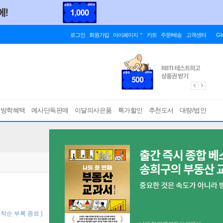
로그인
회원가입
마이페이지
카트
주문/배송
고객센터
Gl
름방학혜택
예사단독판매
이달의사은품
특가할인
추천도서
대량/법인
선착순 부록 종료 ]