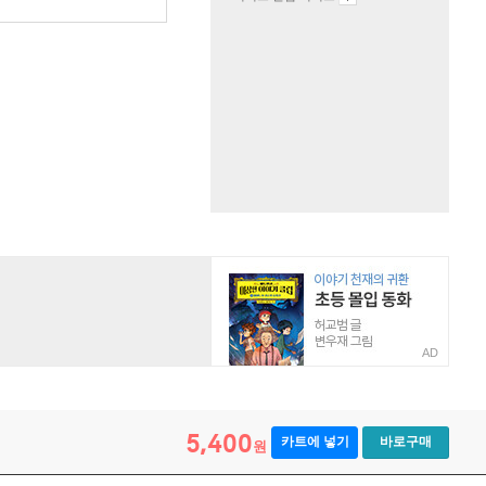
원
AD
5,400
카트에 넣기
바로구매
원