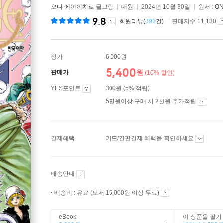
오다 에이이치로
글그림
대원
2024년 10월 30일
원서 :
ON
9.8
회원리뷰(
393
건)
판매지수 11,130
정가
6,000원
5,400
원
판매가
(10% 할인)
YES포인트
300원 (5% 적립)
5만원이상 구매 시 2천원 추가적립
결제혜택
카드/간편결제 혜택을 확인하세요
배송안내
배송비 : 유료 (도서 15,000원 이상 무료)
eBook
이 상품을 팔기