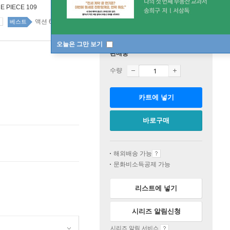
E PIECE 109
액션 61위
국내도서 top20 3주
베스트
오늘은 그만 보기
판매중
수량
카트에 넣기
바로구매
해외배송 가능
문화비소득공제 가능
리스트에 넣기
시리즈 알림신청
시리즈 알림 서비스