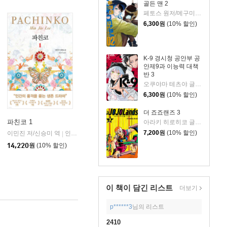
골든 맨 2
페토스 원저/메구미 코우지 글그림
6,300
원
(10% 할인)
K-9 경시청 공안부 공
안제9과 이능력 대책
반 3
오쿠야마 테츠야 글그림
6,300
원
(10% 할인)
더 죠죠랜즈 3
파친코 1
아라키 히로히코 글,그림/윤보라 역
7,200
원
(10% 할인)
이민진 저/신승미 역
인플루엔셜
|
14,220
원
(10% 할인)
이 책이 담긴
리스트
더보기
p******3
님의 리스트
2410