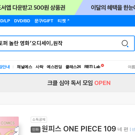
D/LP
DVD/BD
문구
/GIFT
티켓
독서유형검사
장안내
채널예스
사락
예스펀딩
클래스24
RBTI Lab
여
독서유형검사
크클 심야 독서 모임
OPEN
소득공제
원피스 ONE PIECE 109
네 편
[ 
만화