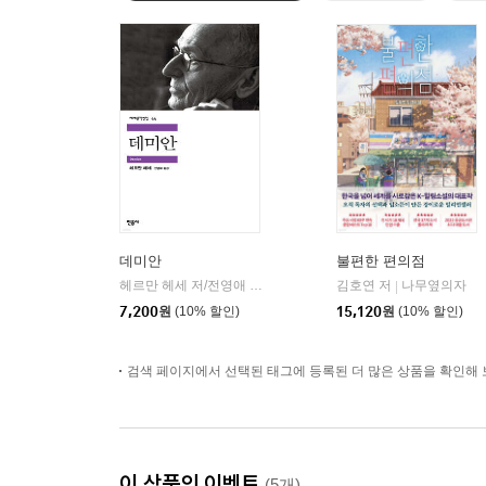
데미안
불편한 편의점
헤르만 헤세 저/전영애 역
민음사
김호연 저
나무옆의자
|
|
7,200
원
(10% 할인)
15,120
원
(10% 할인)
검색 페이지에서 선택된 태그에 등록된 더 많은 상품을 확인해 
이 상품의 이벤트
(5개)