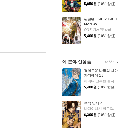
5,850
원
(10% 할인)
원펀맨 ONE PUNCH
MAN 35
ONE 원저/무라타 유스케 그림
5,400
원
(10% 할인)
이 분야 신상품
더보기
평화로운 나라의 시마
자키에게 11
하마다 고우텐 원저/세시모 타케시 글그림
5,400
원
(10% 할인)
폭력 만세 3
나다이니시 글그림/카와모토 호무라 원저
6,300
원
(10% 할인)