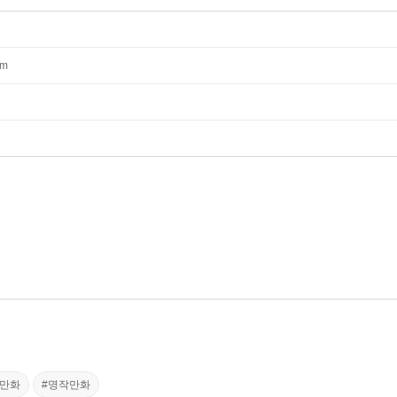
mm
장만화
#명작만화