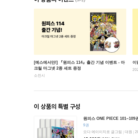
[예스에서만!] 『원피스 114』출간 기념 이벤트 - 아
이
크릴 마그넷 2종 세트 증정
20
소진시
이 상품의 특별 구성
원피스 ONE PIECE 101~10
9권
오다 에이이치로 글그림
대원
2
|
|