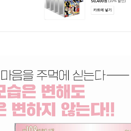
50,400
원
(10% 할인)
카트에 넣기