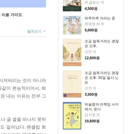
AI 글로사 저
4,500
원
ok 이용 가이드
하루하루 자라는 중
류원영,AI 저
5,000
원
펼쳐보기
조금 절뚝거려도 괜찮
은 오후.
선연 저
12,600
원
조금 절뚝거려도 괜찮
은 오후. 30일 필사 노
 터져버리는 것이 아니라
트
똑같이 본능적이어서, 퇴
선연 저
3,500
원
길은 내는 이유는 전부 그
허술함과 반짝임 사이
에서, 웃다
김지영 저
나 글 곁을 떠나지 못하
10,600
원
도 일어났다. 팬클럽 회