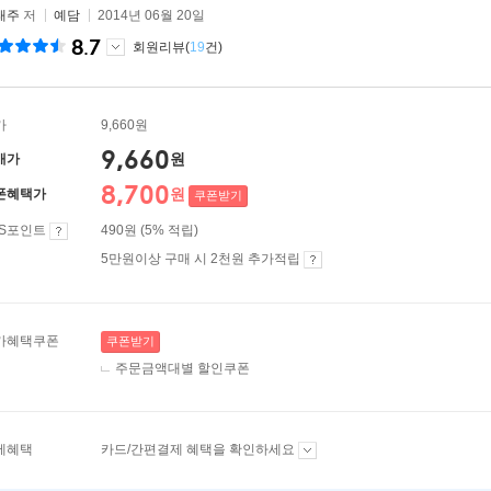
태주
저
예담
2014년 06월 20일
8.7
회원리뷰(
19
건)
가
9,660원
9,660
원
매가
8,700
원
폰혜택가
쿠폰받기
ES포인트
490원 (5% 적립)
5만원이상 구매 시 2천원 추가적립
가혜택쿠폰
쿠폰받기
주문금액대별 할인쿠폰
제혜택
카드/간편결제 혜택을 확인하세요