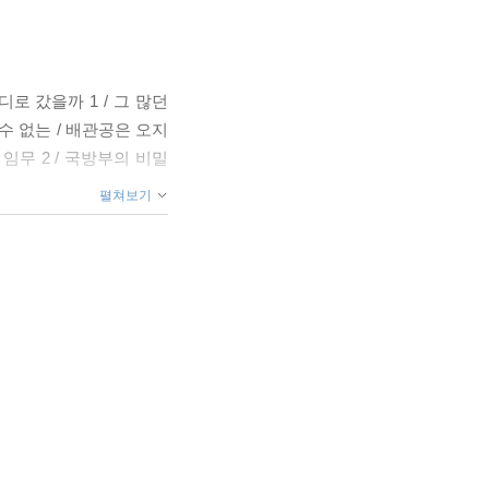
디로 갔을까 1 / 그 많던
 수 없는 / 배관공은 오지
임무 2 / 국방부의 비밀
펼쳐보기
바르고 #4 / 나 좋아하지
3 / 죽은 시인의 사회 /
한 가지 / 남자의 관능 /
태주 씨 / 미치기 조흔 봄
인의 순수 / 처음 투고를