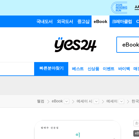
국내도서
외국도서
중고샵
eBook
크레마클럽
C
빠른분야찾기
베스트
신상품
이벤트
바이백
매
웰컴
eBook
에세이 시
에세이
한국
소
eB