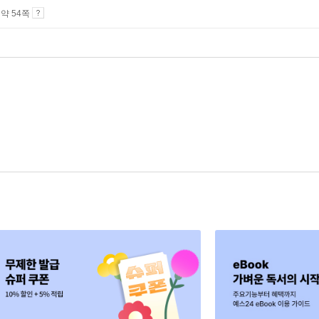
4 약 54쪽