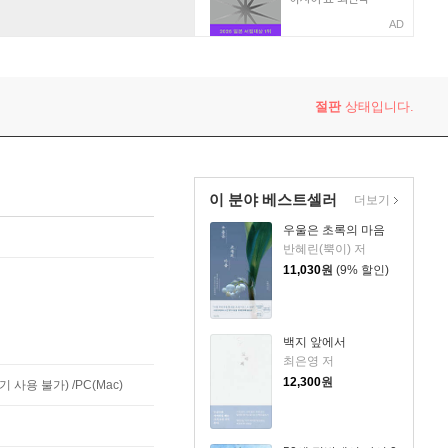
AD
절판
상태입니다.
이 분야 베스트셀러
더보기
우울은 초록의 마음
반혜린(뿍이) 저
11,030
원
(9% 할인)
백지 앞에서
최은영 저
12,300
원
사용 불가) /PC(Mac)