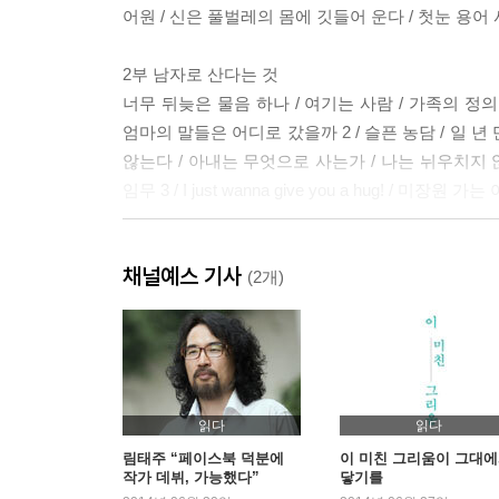
어원 / 신은 풀벌레의 몸에 깃들어 운다 / 첫눈 용어
2부 남자로 산다는 것
너무 뒤늦은 물음 하나 / 여기는 사람 / 가족의 정의 
엄마의 말들은 어디로 갔을까 2 / 슬픈 농담 / 일 년
않는다 / 아내는 무엇으로 사는가 / 나는 뉘우치지 않
임무 3 / I just wanna give you a hug! / 미장
3부 바람이 분다, 명랑하자
채널예스 기사
햇볕 아래에서 너를 기다리며 / 립스틱 짙게 바르고 #1
(2개)
마 / 자뻑 과대 망상증 발병 요령 / 선배에게 드리는 충
오빠가 돌아왔다 1 / 오빠가 돌아왔다 2 / 오빠가 돌
문제적 인간, 허당 선생 / 꽃샘주의보
4부 책바치는 무엇으로 사는가
읽다
읽다
고맙다는 반듯한 말 / 지슬밥을 먹으며 / 자존의 높이
림태주 “페이스북 덕분에
이 미친 그리움이 그대
작가 데뷔, 가능했다”
닿기를
날씨 / 결근 뒷담화 / 오마주 체 게바라를 들으며 /