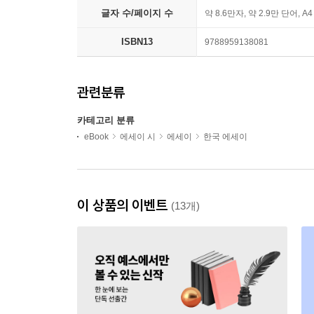
글자 수/페이지 수
약 8.6만자, 약 2.9만 단어, A
ISBN13
9788959138081
관련분류
카테고리 분류
eBook
에세이 시
에세이
한국 에세이
이 상품의 이벤트
(13개)