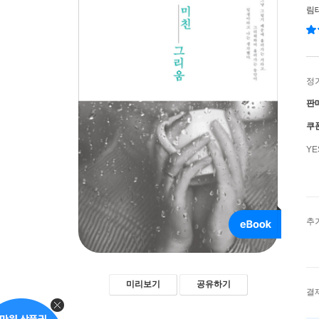
림
정
판
쿠
Y
추
미리보기
공유하기
결