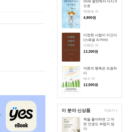
50세 절반에서 다시 0
으로
박현숙 저
4,900
원
다정한 사람이 이긴다
(스페셜 리커버)
이해인 저
13,300
원
어른의 행복은 조용하
다
태수 저
12,500
원
이 분야 신상품
더보기
책을 좋아하면 그 어
떤 인생도 부럽지 않
다