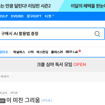
D/LP
DVD/BD
문구
/GIFT
티켓
독서유형검사
장안내
채널예스
사락
예스펀딩
클래스24
RBTI Lab
독서유형검사
크클 심야 독서 모임
OPEN
 에세이
득공제
EPUB
이 미친 그리움
[ EPUB ]
ook