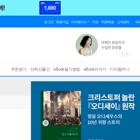
로그인
회원가입
마이페이지
카트
주문/배송
고객센터
Gl
쿠폰받기
단독선출간
eBook필기방법
eBook리더기
디지털머니