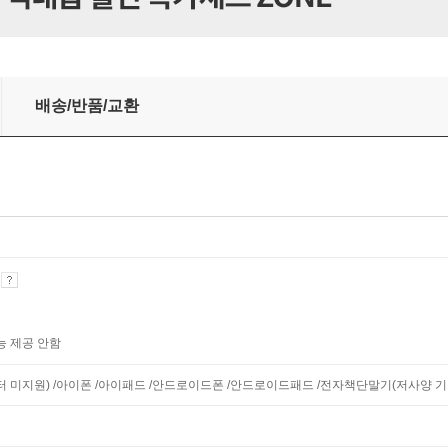
배송/반품/교환
기
능 제공 안함
니터 미지원) /아이폰 /아이패드 /안드로이드폰 /안드로이드패드 /전자책단말기(저사양 기기 