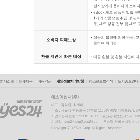
전자상거래 등에서의 소비자
eBook 세트 상품은 일괄 
1개의 상품으로 취급 및 판매
우, 세트 상품 전부 및 세트
상품의 불량에 의한 반품, 교
소비자 피해보상
준하여 처리됨
환불 지연에 따른 배상
대금 환불 및 환불 지연에 
회사소개
인재채용
이용약관
개인정보처리방침
청소년보호정책
도서홍보안내
대표 : 김석환, 최세라
주소 : 서울시 영등포구 은행로 11, 5층~6층(여의도동,일신
사업자등록번호 : 229-81-37000 통신판매업신고 : 제 200
이메일 : yes24help@yes24.com 호스팅 서비스사업자 :
Copyright ⓒ YES24 Corp. All Rights Reserved.