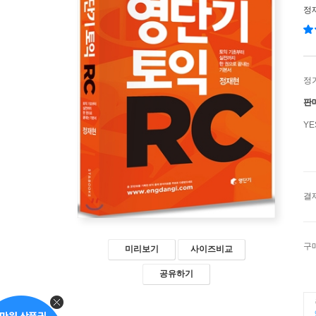
정
정
판
Y
결
구
미리보기
사이즈비교
공유하기