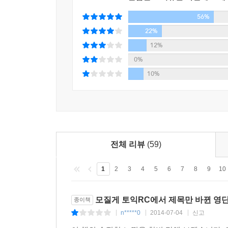
56%
22%
12%
0%
10%
전체 리뷰
(59)
1
2
3
4
5
6
7
8
9
10
모질게 토익RC에서 제목만 바뀐 영
종이책
n*****0
2014-07-04
신고
|
|
|