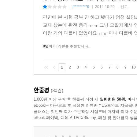
t*********9
2014-10-20
신고
|
|
|
간만에 본 시험 공부 안 하고 봤다가 엄청 실망
교재 샀는데 완전 충격 ㅠㅠ 그냥 모질게에서 
이랑 거의 다를바 없었어요 ㅠㅠ 아니 다를바 
8명
이 이 리뷰를 추천합니다.
1
2
3
4
5
6
7
8
9
10
한줄평
(80건)
1,000원 이상 구매 후 한줄평 작성 시
일반회원 50원, 마니
eBook은 다운로드 후 작성한 리뷰만 YES포인트 지급됩니
클래스는 첫번째 회차 주문확정 시점부터 마지막 회차 주문
eBook 페이백, CD/LP, DVD/Blu-ray, 패션 및 판매금