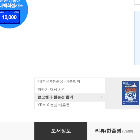
[대학생X취준생] 여름방학
하반기 채용 시작
큰코쌤과 한능검 합격
YBM X 농심 배홍동
영단기 토익 RC
도서정보
리뷰/한줄평
(59/80)