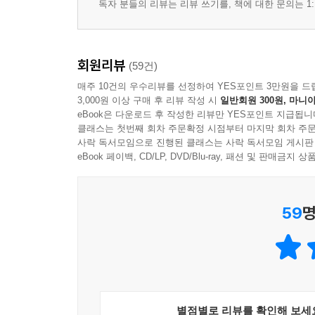
Unit 06 광고
독자 분들의 리뷰는 리뷰 쓰기를, 책에 대한 문의는 1:
Unit 07 기사와 안내문
Unit 08 공고와 회람
Unit 09 기타
회원리뷰
(59건)
Unit 10 이중지문
매주 10건의 우수리뷰를 선정하여 YES포인트 3만원을 드
3,000원 이상 구매 후 리뷰 작성 시
일반회원 300원, 마니아
실전모의고사 [Actual Test]
eBook은 다운로드 후 작성한 리뷰만 YES포인트 지급됩니
클래스는 첫번째 회차 주문확정 시점부터 마지막 회차 주문
사락 독서모임으로 진행된 클래스는 사락 독서모임 게시판
eBook 페이백, CD/LP, DVD/Blu-ray, 패션 및 판매금
59
명
별점별로 리뷰를 확인해 보세