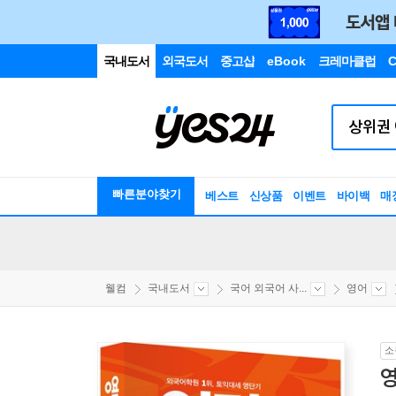
국내도서
외국도서
중고샵
eBook
크레마클럽
C
빠른분야찾기
베스트
신상품
이벤트
바이백
매
웰컴
국내도서
국어 외국어 사...
영어
소
영