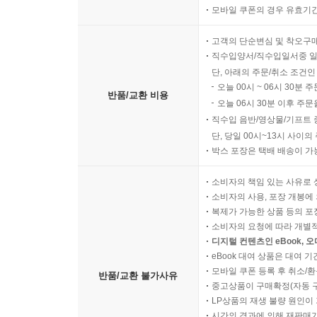
모바일 쿠폰의 경우 유효기간(
고객의 단순변심 및 착오구
직수입양서/직수입일서중 일
단, 아래의 주문/취소 조건인
오늘 00시 ~ 06시 30분 
반품/교환 비용
오늘 06시 30분 이후 주문
직수입 음반/영상물/기프트 
단, 당일 00시~13시 사이
박스 포장은 택배 배송이 가
소비자의 책임 있는 사유로 
소비자의 사용, 포장 개봉에 
복제가 가능한 상품 등의 포장을 
소비자의 요청에 따라 개별
디지털 컨텐츠인 eBook, 
eBook 대여 상품은 대여 기
모바일 쿠폰 등록 후 취소/환
반품/교환 불가사유
중고상품이 구매확정(자동 
LP상품의 재생 불량 원인이 기
시간의 경과에 의해 재판매가