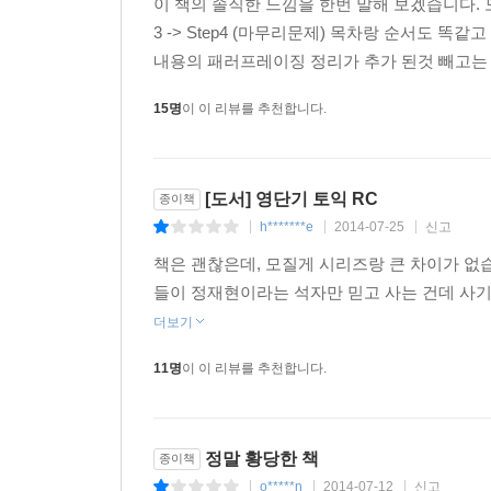
이 책의 솔직한 느낌을 한번 말해 보겠습니다. 모
3 -> Step4 (마무리문제) 목차랑 순서도 
내용의 패러프레이징 정리가 추가 된것 빼고는 별
15명
이 이 리뷰를 추천합니다.
[도서] 영단기 토익 RC
종이책
h*******e
2014-07-25
신고
|
|
|
책은 괜찮은데, 모질게 시리즈랑 큰 차이가 없
들이 정재현이라는 석자만 믿고 사는 건데 사기
더보기
11명
이 이 리뷰를 추천합니다.
정말 황당한 책
종이책
o*****n
2014-07-12
신고
|
|
|