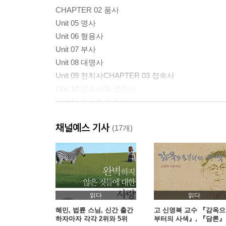
CHAPTER 02 품사
Unit 05 명사
Unit 06 형용사
Unit 07 부사
Unit 08 대명사
Unit 09 전치사CHAPTER 03 접속사
Unit 10 접속사와 전치사
Unit 11 명사절 접속사
Unit 12 형용사절 접속사
채널예스 기사
(17개)
CHAPTER 03 준동사
Unit 13 분사
Unit 14 (to) 부정사
Unit 15 동명사
읽다
읽다
CHAPTER 04 특수구문
혜민, 법륜 스님, 신간 출간
고 신영복 교수 『감옥
하자마자 각각 2위와 5위
부터의 사색』, 『담론』
Unit 16 원급, 비교급, 최상급