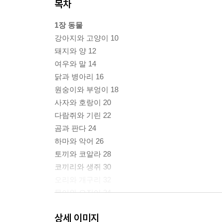
목차
1장 동물
강아지와 고양이 10
돼지와 양 12
여우와 말 14
닭과 병아리 16
원숭이와 부엉이 18
사자와 호랑이 20
다람쥐와 기린 22
곰과 판다 24
하마와 악어 26
토끼와 코알라 28
코끼리와 생쥐 30
오리와 개구리 32
문어와 오징어 34
돌고래와 상어 36
상세 이미지
펭귄과 물개 38