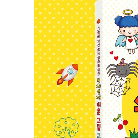
해·달·별·구름 70
4장 사물
가위·연필·안경·책 74
칫솔·치약·컵·비누 76
우산과 장화 78
모자·티셔츠·바지·양말 80
텔레비전·시계·핸드폰·라디오 82
숟가락·젓가락·포크·나이프 84
밥·국수·만두·볶음밥 86
사탕·아이스크림·햄버거·케이크 88
로봇 90
집 92
5장 탈것
자동차와 버스 96
경찰차와 구급차 98