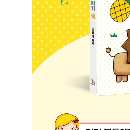
소방차와 트럭 100
굴착기과 불도저 102
자전거 104
비행기와 헬리콥터 106
돛단배와 잠수함 108
여객선 110
기차 112
우주선과 로켓 114
6장 사람
남자아이와 여자아이 118
엄마와 아빠 120
할머니와 할아버지 122
의사와 간호사 124
우주비행사와 외계인 126
산타 할아버지와 눈사람 128
백설공주와 마녀 130