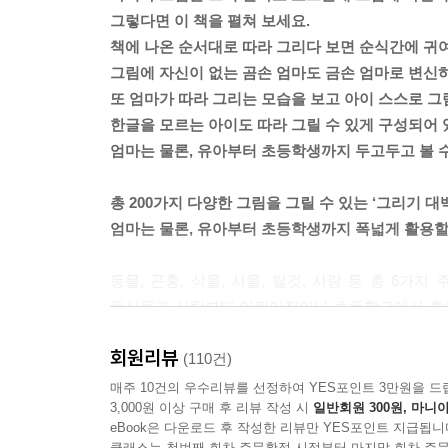
그렇다면 이 책을 펼쳐 보세요.
책에 나온 순서대로 따라 그리다 보면 순식간에 귀여
그림에 자신이 없는 곰손 엄마도 금손 엄마로 변신
또 엄마가 따라 그리는 모습을 보고 아이 스스로 
한글을 모르는 아이도 따라 그릴 수 있게 구성되어 
엄마는 물론, 유아부터 초등학생까지 두고두고 볼 
총 200가지 다양한 그림을 그릴 수 있는 ‘그리기 대
엄마는 물론, 유아부터 초등학생까지 폭넓게 활용할
동물, 곤충, 식물, 사물, 탈것, 사람 등 총 6가
동식물과 사람부터 어린이집이나 초등학교에서 흔히
표시해 한글을 모르는 유아들도 혼자 책을 보고 쉽
회원리뷰
책입니다.
(110건)
매주 10건의 우수리뷰를 선정하여 YES포인트 3만원을 드
3,000원 이상 구매 후 리뷰 작성 시
일반회원 300원, 마니아
따라 그리면 창의력이 발달하지 않을까 봐 걱정된
eBook은 다운로드 후 작성한 리뷰만 YES포인트 지급됩니
표현력과 자신감이 생기면 창의력은 저절로 발달해
클래스는 첫번째 회차 주문확정 시점부터 마지막 회차 주문