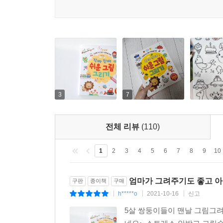
3
7
전체 리뷰
(110)
1
2
3
4
5
6
7
8
9
10
엄마가 그려주기도 좋고 
구판
종이책
구매
h*****o
2021-10-16
신고
|
|
|
5살 쌍둥이들이 맨날 그림그려