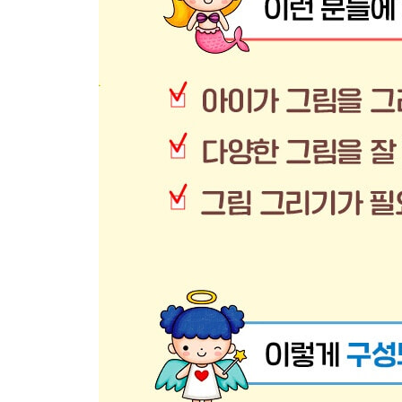
인어공주와 왕자 132
피노키오와 파란 천사 134
빨간 모자와 늑대 136