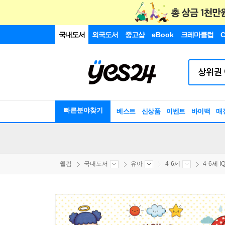
국내도서
외국도서
중고샵
eBook
크레마클럽
C
빠른분야찾기
베스트
신상품
이벤트
바이백
매
웰컴
국내도서
유아
4-6세
4-6세 