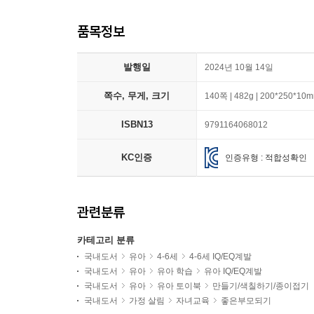
품목정보
발행일
2024년 10월 14일
쪽수, 무게, 크기
140쪽 | 482g | 200*250*10
ISBN13
9791164068012
KC인증
인증유형 : 적합성확인
관련분류
카테고리 분류
국내도서
유아
4-6세
4-6세 IQ/EQ계발
국내도서
유아
유아 학습
유아 IQ/EQ계발
국내도서
유아
유아 토이북
만들기/색칠하기/종이접기
국내도서
가정 살림
자녀교육
좋은부모되기