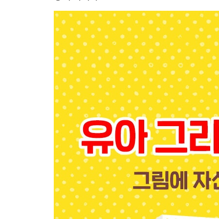
티라노사우루스와 브라키오사우루스 40
2장 곤충
무당벌레와 잠자리 44
나비와 매미 46
개미와 거미 48
꿀벌과 애벌레 50
장수풍뎅이와 사슴벌레 52
달팽이와 메뚜기 54
3장 식물
장미와 튤립 58
나팔꽃과 해바라기 60
사과·바나나·딸기·포도 62
멜론·레몬·귤·복숭아 64
버섯·당근·배추·피망 66
나무 68