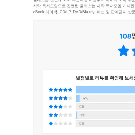
사락 독서모임으로 진행된 클래스는 사락 독서모임 게시판
그림에 자신이 없어서 시작조차 망설이는 아이에게
eBook 페이백, CD/LP, DVD/Blu-ray, 패션 및 판매금
사람의 그림을 따라 그리면서 표현력을 키우는 것도
108
또 따라 그린다고 해서 진짜 똑같이 따라 그릴 필요
수도 있지요. 그림 재료를 다양하게 써 보거나,
그리다보면 표현력과 자신감이 생기고, 점점 자기
다양한 그리기 팁을 제공해서 그림 실력을 높여요
별점별로 리뷰를 확인해 보세
본문 하단에는 ‘이것도 그려 봐요’와 ‘이렇게 그
코너예요. 예를 들어, 주제가 문어와 오징어라면 복
채색 방식, 사람의 표정, 헤어스타일 등 일부를
4%
제공해서 그림 실력을 높여 준답니다.
0%
1%
0%