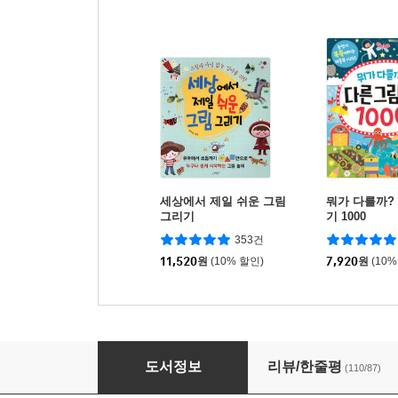
세상에서 제일 쉬운 그림
뭐가 다를까?
그리기
기 1000
353건
11,520
원
(10% 할인)
7,920
원
(10%
진짜 진짜 쉬운 그림 그리기
도서정보
리뷰/한줄평
(110/87)