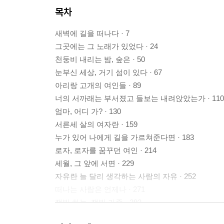
목차
새벽에 길을 떠나다 · 7
그곳에는 그 노래가 있었다 · 24
천둥비 내리는 밤, 숲은 · 50
눈부신 세상, 거기 섬이 있다 · 67
아리랑 고개의 여인들 · 89
너의 서까래는 부서졌고 들보는 내려앉았는가 · 110
엄마, 어디 가? · 130
서른세 살의 여자란 · 159
누가 있어 나에게 길을 가르쳐준다면 · 183
로자, 로자를 꿈꾸던 여인 · 214
세월, 그 앞에 서면 · 229
자유란 늘 달리 생각하는 사람의 자유 · 252
떠나는 사람은 언제나 · 271
잿빛 하늘, 잿빛 가족 · 292
슬프거든, 강을 마셔라 · 309