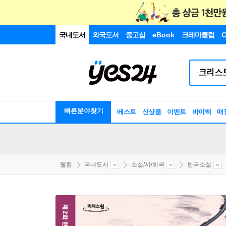
국내도서
외국도서
중고샵
eBook
크레마클럽
C
빠른분야찾기
베스트
신상품
이벤트
바이백
매
웰컴
국내도서
소설/시/희곡
한국소설