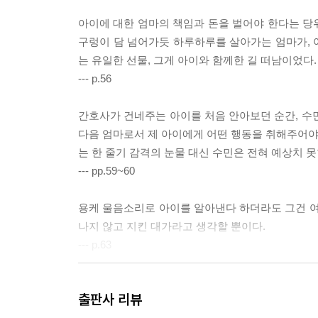
아이에 대한 엄마의 책임과 돈을 벌어야 한다는 당
구렁이 담 넘어가듯 하루하루를 살아가는 엄마가, 어
는 유일한 선물, 그게 아이와 함께한 길 떠남이었다.
--- p.56
간호사가 건네주는 아이를 처음 안아보던 순간, 수
다음 엄마로서 제 아이에게 어떤 행동을 취해주어야 
는 한 줄기 감격의 눈물 대신 수민은 전혀 예상치
--- pp.59~60
용케 울음소리로 아이를 알아낸다 하더라도 그건 여
나지 않고 지킨 대가라고 생각할 뿐이다.
--- p.63
그게 바로 당신의 한계라고, 어디선가 철호가 소리
출판사 리뷰
알아버렸지만 한계령의 수민은 자유로울 수가 없다