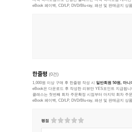
아이와 누각에 걸터앉아 신우대 숲을 가르고 온 바람
eBook 페이백, CD/LP, DVD/Blu-ray, 패션 및 판매금
파각에 앉아 저 흐르는 물소리가 물의 흐름이 돌에
이, 세월이 멈춘 듯하다고 느낄 것이다.
--- p.368
철호와 헤어지고서 수민은 결심했었다. 이제 내 
신은 세상에 두 발로 서 있었던가. 배려란 이름으로
탈도 많던 운동권의 사상 논쟁에서도 수민은 언제라
--- pp.374~375
한줄평
(0건)
1,000원 이상 구매 후 한줄평 작성 시
일반회원 50원, 마니
eBook은 다운로드 후 작성한 리뷰만 YES포인트 지급됩니
클래스는 첫번째 회차 주문확정 시점부터 마지막 회차 주문
eBook 페이백, CD/LP, DVD/Blu-ray, 패션 및 판매금
평점