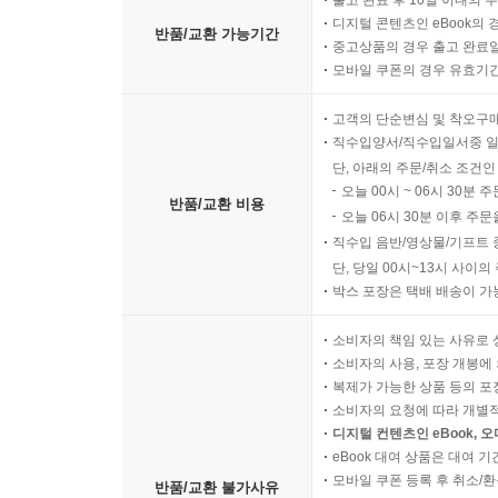
출고 완료 후 10일 이내의 
디지털 콘텐츠인 eBook의 
반품/교환 가능기간
중고상품의 경우 출고 완료일
모바일 쿠폰의 경우 유효기간(
고객의 단순변심 및 착오구
직수입양서/직수입일서중 일
단, 아래의 주문/취소 조건인
오늘 00시 ~ 06시 30분 
반품/교환 비용
오늘 06시 30분 이후 주문
직수입 음반/영상물/기프트 
단, 당일 00시~13시 사이
박스 포장은 택배 배송이 가
소비자의 책임 있는 사유로 
소비자의 사용, 포장 개봉에 
복제가 가능한 상품 등의 포장을 
소비자의 요청에 따라 개별
디지털 컨텐츠인 eBook, 
eBook 대여 상품은 대여 기
모바일 쿠폰 등록 후 취소/환
반품/교환 불가사유