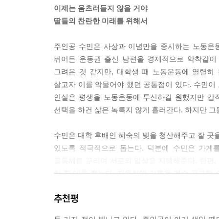
--- p.106
이제는 움츠러들지 않을 거야
딸들의 찬란한 미래를 위해서
거인도, 그 거인을 필요로 했던 시대도, 거인의 커다
들이 사라진 자리엔 무엇이 그 자리를 대신하고 또한
주인공 수민은 사상과 이념만을 중시하는 노동운동
--- p.129
뛰어든 운동권 출신 남편을 경제적으로 악착같이 
그려온 것 같지만, 대학생 때 노동운동에 열렬히
스무 살 무렵엔 자신이 나중에 운전을 하게 될 거
살고자 이를 악물어야 했던 공통점이 있다. 수민이
옆에 남자란 든든한 산이 버티고 있어줘야 한다는 
인실은 평생을 노동운동에 투신하길 원했지만 갑
--- p.153
선택을 하건 삶은 녹록지 않게 흘러간다. 하지만 그
“수민 씨, 살면서 이게 아니다 싶거나, 이게 사는 
수민은 대학 후배인 혜숙의 빚을 청산해주고 잘 곳을
쉬고 싶을 때 쉬고, 그렇게. 수민 씨는 속도광의 기질
있도록 적극적으로 돕는다. 덕분에 수민은 가게를
--- p.155
공동체를 꾸리며 서로의 일상을 지탱해준다. 한편
차 한 대를 뽑는다. 자동차에 기름을 계속 공급할 
누가 저 여자의 가치관 속에 남성은 여성보다 훨씬
만끽한다. 때로는 딸과 함께, 때로는 혼자서 집을
아낌없이 퍼부으면서도 정작 둘이나 있는 손녀들에 
추천평
틈만 나면 도피하고 헤매는 사람처럼 보이겠지만, 
걸까.
알코올 의존으로 만신창이가 된 친구 인실을 구출
--- pp.178~179