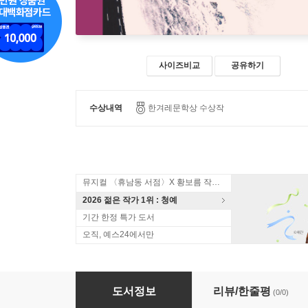
사이즈비교
공유하기
수상내역
한겨레문학상 수상작
뮤지컬 〈휴남동 서점〉X 황보름 작가 북토크
2026 젊은 작가 1위 : 청예
기간 한정 특가 도서
오직, 예스24에서만
나도 한때는 자작나무를 탔다 (큰글자도서)
도서정보
리뷰/한줄평
(0/0)