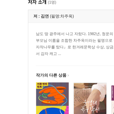
저자 소개
외줄 위의 세 여자 · 324
(1명)
가닿을 수 없는 그리움 · 341
돌아가는 길은 아름답다 · 358
저 :
김연
(필명:차주옥)
작가의 말 · 381
남도 땅 광주에서 나고 자랐다. 1982년, 청운
부모님 이름을 조합한 차주옥이라는 필명으로 장
자작나무를 탔다』로 한겨레문학상 수상, 상금으
서 감자 캐고 ...
작가의 다른 상품