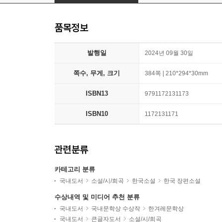
품목정보
발행일
2024년 09월 30일
쪽수, 무게, 크기
384쪽 | 210*294*30mm
ISBN13
9791172131173
ISBN10
1172131171
관련분류
카테고리 분류
국내도서
소설/시/희곡
한국소설
한국 장편소설
수상내역 및 미디어 추천 분류
국내도서
국내문학상 수상작
한겨레문학상
국내도서
큰글자도서
소설/시/희곡