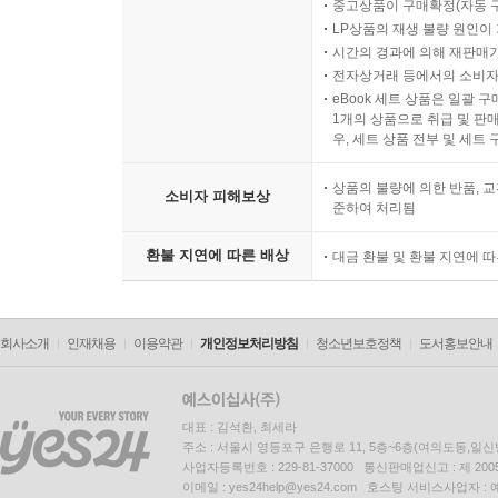
중고상품이 구매확정(자동 
LP상품의 재생 불량 원인이 기
시간의 경과에 의해 재판매가
전자상거래 등에서의 소비자
eBook 세트 상품은 일괄 
1개의 상품으로 취급 및 판매
우, 세트 상품 전부 및 세트
상품의 불량에 의한 반품, 교
소비자 피해보상
준하여 처리됨
환불 지연에 따른 배상
대금 환불 및 환불 지연에 
회사소개
인재채용
이용약관
개인정보처리방침
청소년보호정책
도서홍보안내
대표 : 김석환, 최세라
주소 : 서울시 영등포구 은행로 11, 5층~6층(여의도동,일신
사업자등록번호 : 229-81-37000 통신판매업신고 : 제 200
이메일 : yes24help@yes24.com 호스팅 서비스사업자 :