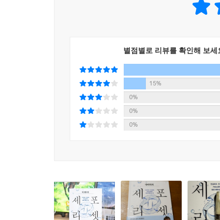
아픈 몸이 되기 전에 반드시 알아야 할 기능의학 예
왜 항상 피곤할까? 병원에 가도 낫지 않는 까닭은
당뇨약이 치료제라면 왜 죽을 때까지 먹어야 할까
별점별로 리뷰를 확인해 보세
의문이다.
100세 이상을 바라볼 만큼 인간의 수명은 크게 증
15%
생태계 파괴와 먹거리 오염, 중금속 중독, 산화 
0%
정보의 홍수 속에서 길을 잃고 헤매기도 부지기수다
0%
0%
이 책은 작게는 감기와 통증부터 크게는 암부터 고
역설한다. 기능의학은 소 잃고 외양간을 고치기 
건강관리의 핵심임을, 나이가 들면 아픈 것은 당연한
무엇보다 질병의 발생 기전과 진단 기준에 대한 정확
기준은 왜 해마다 낮아지는지, 나트륨 섭취를 무조
의존하려는 환자들의 게으름에 쓴 소리 역시 아끼지