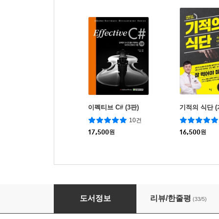
이펙티브 C# (3판)
기적의 식단 
10건
17,500
원
16,500
원
닥터덕의 세포 리셋
도서정보
리뷰/한줄평
(33/5)