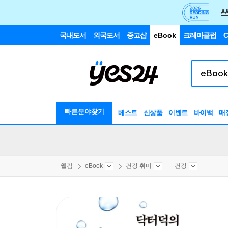
국내도서
외국도서
중고샵
eBook
크레마클럽
C
빠른분야찾기
베스트
신상품
이벤트
바이백
매
웰컴
eBook
건강 취미
건강