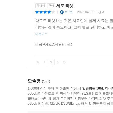
알지 못하고 사람마다 그 복용량이 다르다는 사실
세포 리셋
종이책
구매
변이부터 바로 알아야 한다. 자신에게 부족한 비타
s***m
2025-04-03
신고
|
|
|
◆ 장 리셋│내 몸을 살리고 싶다면 장 건강부터
약으로 리셋하는 것은 치료인데 실제 치료는 잘 
장관 증상만큼 치료하는 데 오래 걸리고 힘든 질
리하는 것이 중요하고, 그럼 뭘로 관리하고 어
상관관계에 대해 알아야 한다. 장내 미생물 분포에
더보기
청결부터 헬리코박터균 제균 치료까지 장 건강 위한 
이 리뷰가 도움이 되었나요?
◆ 습관 리셋│몸에 독이 되는 일에서 최대한 멀어져
“세상에 못 고치는 병은 없으며, 못 고치는 습관만
1
대한 노출이 많아진 만큼 이를 줄여나가는 습관을
이 책에서 확인할 수 있다.
한줄평
(5건)
◆ 식단 리셋│결국 음식이 바뀌어야 한다.
1,000원 이상 구매 후 한줄평 작성 시
일반회원 50원, 마니
해산물 섭취에 각별한 주의가 필요한 이유부터 누룽지
eBook은 다운로드 후 작성한 리뷰만 YES포인트 지급됩니
클래스는 첫번째 회차 주문확정 시점부터 마지막 회차 주문
제한 식단과 음식 항원 검사 안내까지 우리가 
eBook 페이백, CD/LP, DVD/Blu-ray, 패션 및 판매금
기능의학의 관점에서 친절하게 안내한다.