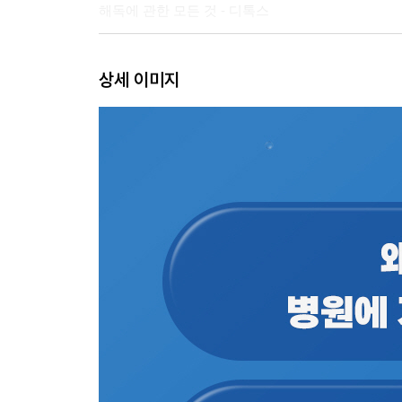
해독에 관한 모든 것 - 디톡스
2장 당신이 낫지 않는 진짜 이유: 약물 치료와 현대
상세 이미지
암 진단이 사형선고는 아니다 - 암세포
대한민국 출산율 저하의 주범은? - 환경호르몬
불임 부부에서 탈출하는 방법 - 습관 개선
몸이 보내는 위험 신호 - 통증
인간이 가진 자연 치유 능력이란? - 약물 치료
약물 복용, 꼭 필요한가 - 고혈압
콜레스테롤은 동맥경화 위험 인자가 아니다! - 고
비만보다 위험한 POPs 노출 빈도 - 당뇨병
너무 잘 먹어서 아픈 현대인들 - 에너지 대사
매일 운동과 격일 운동, 무엇이 더 좋을까 - 산화 
노후를 보장하는 가장 확실한 보험 - 근육
당신이 골골대는 진짜 이유 - 면역력
코로나19로 잃어버린 4년 - 예방접종
자율신경 기능을 향상시키는 방법 - 신경계