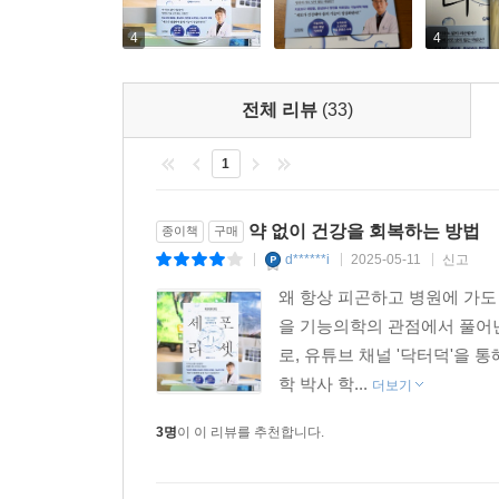
건강을 되찾을 수 있다고 전한다.
4
4
건강에 관심은 많지만 건강하지 않은 현대인을 위
세포 리셋으로 100세까지 건강하게 잘 사는 법
전체 리뷰
(33)
코로나19를 지나면서 건강과 질병을 바라보는 시
1
위해 운동도 열심히, 음식도 건강하게, 영양제도 꼬
나이 듦과 상관없이 언제나 최상의 컨디션을 유지
약 없이 건강을 회복하는 방법
종이책
구매
삶으로 안내할 것이다.
d******i
2025-05-11
신고
|
|
|
왜 항상 피곤하고 병원에 가도
◆ 질병 리셋│몸의 기능을 정상화하라.
을 기능의학의 관점에서 풀어낸
질병이 있다면 이로부터 해방되는 일이 우선이다. 먼
로, 유튜브 채널 '닥터덕'을 
촉진했는지 살피고 이를 개선해 몸의 기능을 정
학 박사 학...
필요하다면 기능의학자와 면담도 받아볼 것을 권한
더보기
3명
이 이 리뷰를 추천합니다.
◆ 면역 리셋│망가진 면역 체계를 회복해야 한다.
면역력 향상에 비타민이 답이 될 수 있을까? 비타