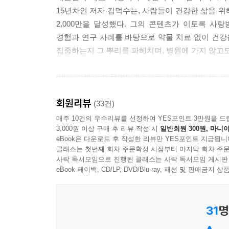
15년차인 저자 김덕수는, 사람들이 건강한 삶을 
2,000만을 달성했다. 그의 콘텐츠가 이토록 
경험과 연구 사례를 바탕으로 약물 치료 없이 건강
집중하는지 그 뿌리를 파헤치며, 병원에 가지 않고도
‘세포 리셋’이란 무엇일까? 모든 질병은 개별 세포
정상화되는 것이다. 닥터덕이 ‘세포 리셋’을 강조한
회원리뷰
영양제 섭취에 대해 논할 만큼 각종 타민과 미네랄이
(33건)
비타민 섭취에 대한 이해, 주요 비타민의 몸속 작용
매주 10건의 우수리뷰를 선정하여 YES포인트 3만원을 드
3,000원 이상 구매 후 리뷰 작성 시
일반회원 300원, 마니아
eBook은 다운로드 후 작성한 리뷰만 YES포인트 지급됩니
이 책은 총 5장으로 구성된다. 1장에서는 세포
클래스는 첫번째 회차 주문확정 시점부터 마지막 회차 주문
여전히 사람들은 질병에서 해방되지 못하는지 살핀다
사락 독서모임으로 진행된 클래스는 사락 독서모임 게시판
4장에서는 면역 체계 이상으로 발생한 여러 질환
eBook 페이백, CD/LP, DVD/Blu-ray, 패션 및 판매금
주의하면 좋을 점들에 대해 일목요연하게 정리했다
31
명
당신이 골골대는 진짜 이유는?
에너지 과잉, 영양 결핍, 환경호르몬, 망가진 면역 