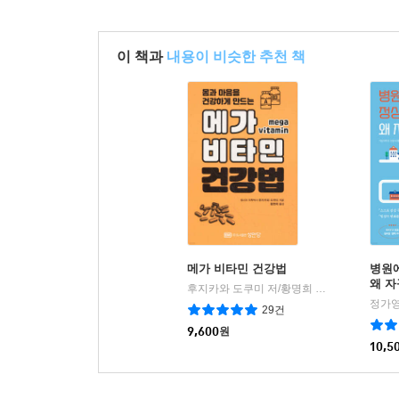
이 책과
내용이 비슷한 추천 책
메가 비타민 건강법
병원
왜 자
후지카와 도쿠미 저/황명희 역
성안당
|
정가영
29건
9,600
원
10,5