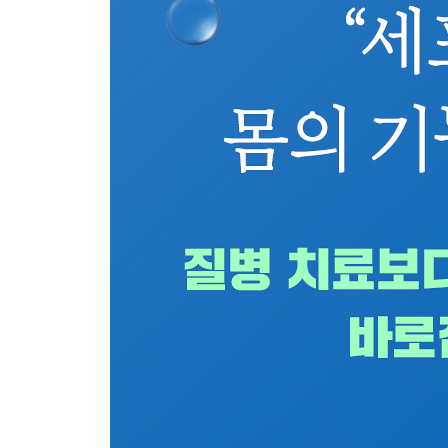
면역과 환경, 같이 관리해야 한다 - 베체트병
소화기관에 발생하는 자가면역질환 - 궤양성대장염
5장 매일 더 건강해지는 법: 기능의학이 강조하는 
소금에 대한 오해와 진실
음식 알레르기의 진짜 원인은?
무엇이든 제대로 알고 먹어야 한다
모든 오염원의 종착지가 바다라면?
소화력을 높이는 법
암세포, 어떻게 죽일 것인가
부록
단일염기다형성에 대하여
비타민 대사 유전자 변이, SNPs란?