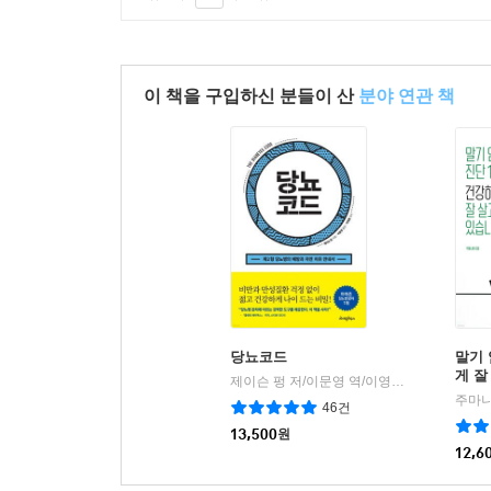
이 책을 구입하신 분들이 산
분야 연관 책
당뇨코드
말기 
게 잘
제이슨 펑 저/이문영 역/이영훈 감수
라이팅
|
주마니
46건
13,500
원
12,6