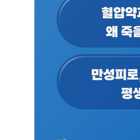
무농약 마크에 속지 마라! - 식재료
3장 모든 질병은 장에서 시작된다: 내 몸을 살리는 
오일 풀링이 시작이다 - 구강 청결
음식이 영양소가 아닌 독이 되는 이유 - 소화효소
소화의 시작은 위장이 아니다! - 구강
헬리코박터균, 어떻게 해야 하나 - 위장
장이 살아야 뇌가 산다 - 장-뇌 축
제2의 뇌가 몸에서 하는 일 - 장신경계
장내 세균 불균형을 바로잡는 3가지 솔루션 - 예방
장 건강에 좋은 한국 전통 음식 - 장내 미생물
장-뇌 축을 정상화하는 법 - 관리
4장 망가진 면역 체계를 회복해야 한다: 기능의학
공격받는 모낭세포와 색소세포 - 원형탈모·백반증
면역 교란으로 스스로를 공격하다 - 구강편평태선
피부세포가 공격받을 때 - 건선
원인을 제거하는 통합적 치료법 - 아토피