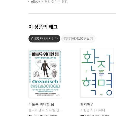
eBook
건강 취미
건강
이 상품의 태그
#내몸은내가지킨다
#건강하게100년살기
이토록 위대한 몸
환자혁명
줄리아 엔더스 저/질 엔더스 그림/배명자 역
조한경 저
21세기북스
에디터
|
|