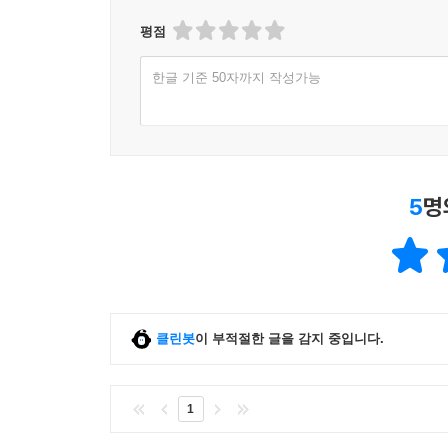
닥터덕은 15년간의 임상, 연구, 진료 데이터를
평점
그날까지’ 그 일은 계속될 것이며 이 책이 바로 첫 
건강하게 살고 싶은 독자들에게 일독을 권한다.
한글 기준 50자까지 작성가능
5
명
클린봇
이 부적절한 글을 감지 중입니다.
1