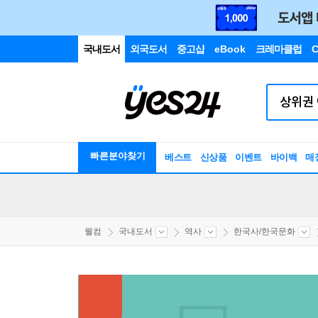
국내도서
외국도서
중고샵
eBook
크레마클럽
C
빠른분야찾기
베스트
신상품
이벤트
바이백
매
웰컴
국내도서
역사
한국사/한국문화