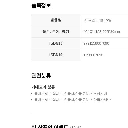
품목정보
발행일
2024년 10월 15일
쪽수, 무게, 크기
404쪽 | 153*225*30mm
ISBN13
9791158667696
ISBN10
1158667698
관련분류
카테고리 분류
국내도서
역사
한국사/한국문화
조선시대
국내도서
역사
한국사/한국문화
한국사일반
이 상품의 이벤트
(12개)