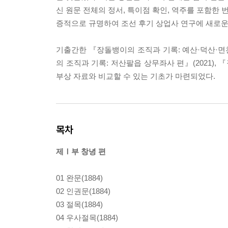
신 원문 전체의 정서, 특이점 확인, 역주를 포함한 
증적으로 규명하여 조선 후기 상업사 연구에 새로운
기출간한 『장돌뱅이의 조직과 기록: 예산·덕산·면천·
의 조직과 기록: 저산팔읍 상무좌사 편』(2021), 
부상 자료와 비교할 수 있는 기초가 마련되었다.
목차
제Ⅰ부 창녕 편
01 완문(1884)
02 인권문(1884)
03 절목(1884)
04 우사절목(1884)