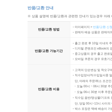
반품/교환 안내
※ 상품 설명에 반품/교환과 관련한 안내가 있는경우 아래 
마이페이지 >
반품/교환 신청
반품/교환 방법
판매자 배송 상품은 판매자와
출고 완료 후 10일 이내의 
디지털 콘텐츠인 eBook의 
반품/교환 가능기간
중고상품의 경우 출고 완료일
모바일 쿠폰의 경우 유효기간(
고객의 단순변심 및 착오구
직수입양서/직수입일서중 일
단, 아래의 주문/취소 조건인
오늘 00시 ~ 06시 30분 
반품/교환 비용
오늘 06시 30분 이후 주문
직수입 음반/영상물/기프트 
단, 당일 00시~13시 사이
박스 포장은 택배 배송이 가