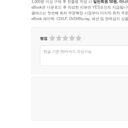
1,000원 이상 구매 후 한줄평 작성 시
일반회원 50원, 마니
eBook은 다운로드 후 작성한 리뷰만 YES포인트 지급됩니
클래스는 첫번째 회차 주문확정 시점부터 마지막 회차 주문
eBook 페이백, CD/LP, DVD/Blu-ray, 패션 및 판매금
평점
한글 기준 50자까지 작성가능