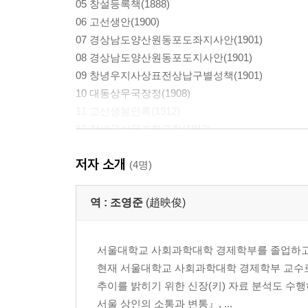
05 창설등록책(1888)
06 고선생안(1900)
07 경상남도양산원동포도좌지사안(1901)
08 경상남도양산원동포도지사안(1901)
09 창녕우지사상표전상납구별성책(1901)
10 대동상무국장정(1908)
11 고선생봉안록(1912)
12 창녕군상무조합규칙(1913)
13 창녕군상무조합정관(1913)
저자 소개
14 창녕군좌지사청금록(1915)
(4명)
15 간찰(1931)
16 계안(1947)
역 :
조영준
(趙映俊)
17 상무협회규칙 시행세칙
서울대학교 사회과학대학 경제학부를 졸업하고,
제Ⅱ부 고령 편
현재 서울대학교 사회과학대학 경제학부 교수로
추이를 밝히기 위한 신장(키) 자료 분석도 수행
01 선생안
서울 상인의 소통과 변통』, ...
02 반수선생안(1926)