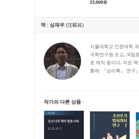
22,000
원
역 :
심재우
(沈載祐)
서울대학교 인문대학 국
국학연구원 조교, 국립
로 재직 중이다. 지은 
통제: 『심리록』 연구』,
작가의 다른 상품