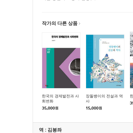
03 접장선생안(1926)
04 좌사계규약(1927)
05 좌사계규약급계원명부(1933)
작가의 다른 상품
06 고령군좌지사상무회절목(1914)
07 고령군좌사절목(1924)
한국의 경제발전과 사
장돌뱅이의 전설과 역
회변화
사
3
35,000
원
15,000
원
역 :
김봉좌