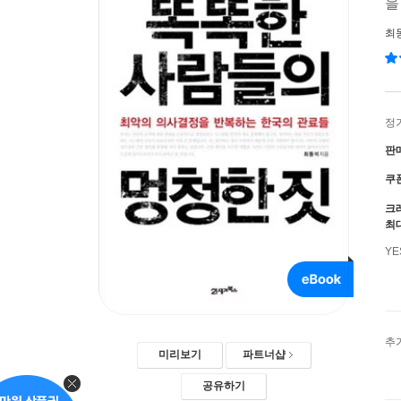
을
최
정
판
쿠
크
최
Y
추
미리보기
파트너샵
공유하기