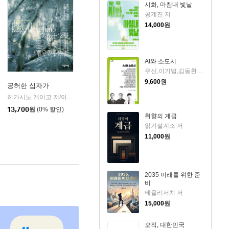
시화, 마침내 빛날
공계진 저
14,000
원
AI와 소도시
우신,이기범,김동환 저
9,600
원
공허한 십자가
k)
히가시노 게이고 저/이선희 역
자음과모음
|
13,700
원
(0% 할인)
취향의 계급
읽기설계소 저
11,000
원
2035 미래를 위한 준
비
베율리서치 저
15,000
원
오직, 대한민국