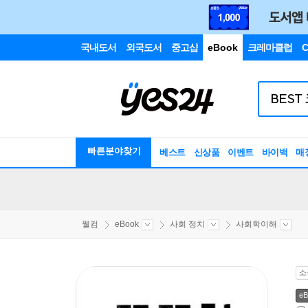
국내도서
외국도서
중고샵
eBook
크레마클럽
C
빠른분야찾기
베스트
신상품
이벤트
바이백
매
웰컴
eBook
사회 정치
사회학이해
소
eB