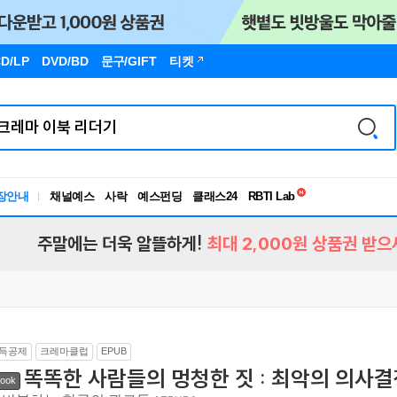
D/LP
DVD/BD
문구
/GIFT
티켓
독서유형검사
RBTI Lab
장안내
채널예스
사락
예스펀딩
클래스24
독서유형검사
주말에는 더욱 알뜰하게!
최대 2,000원 상품권 받으
득공제
크레마클럽
EPUB
똑똑한 사람들의 멍청한 짓 : 최악의 의사
ook