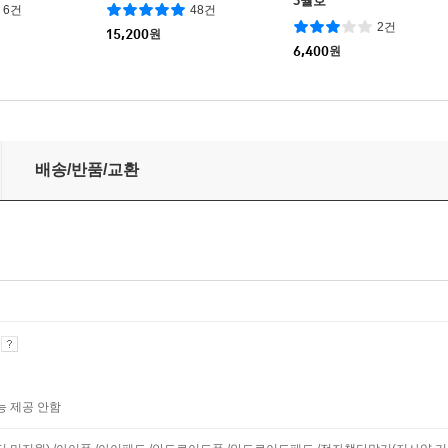
3월호
6건
48건
2건
15,200
원
6,400
원
 반복하는 한국의 관료들
배송/반품/교환
기
능 제공 안함