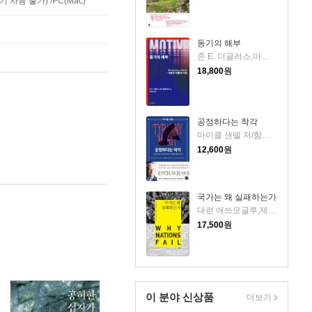
사용 불가) /PC(Mac)
동기의 해부
존 E. 더글러스,마크 올셰이커 저/김현우 역
18,800
원
공정하다는 착각
마이클 샌델 저/함규진 역
12,600
원
국가는 왜 실패하는가
대런 애쓰모글루,제임스 A. 로빈슨 공저/최완규 역
17,500
원
이 분야 신상품
더보기