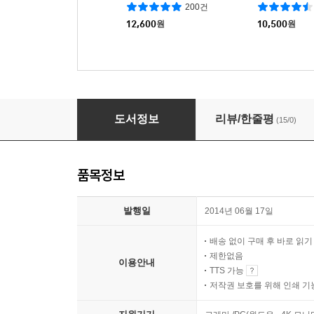
200건
12,600
원
10,500
원
똑똑한 사람들의 멍청한 짓 : 최악의 의사결정을
도서정보
리뷰/한줄평
(15/0)
품목정보
발행일
2014년 06월 17일
배송 없이 구매 후 바로 읽
제한없음
이용안내
TTS 가능
저작권 보호를 위해 인쇄 기