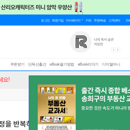
로그인
회원가입
마이페이지
카트
주문/배송
고객센터
Gl
쿠폰받기
단독선출간
eBook필기방법
eBook리더기
디지털머니
세요!
결정을 반복하는 한국의 관료들
최악의 의사결정