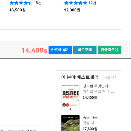
15건
17건
18,500
원
12,300
원
14,400
카트에 넣기
바로구매
원클릭구매
원
이 분야 베스트셀러
더보기
정의란 무엇인가
마이클 샌델 저, 김선욱 감수, 김명철 역 저
14,400
원
죽은 다음
희정 저
17,600
원