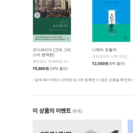
오디세이아 (고대 그리
니체의 초월자
스어 완역본)
프리드리히 니체 저/김철 편역
호메로스 저/페테르 파울 루벤스 그림/박문재 역
현대지성
|
12,500
원
(0% 할인)
19,800
원
(10% 할인)
검색 페이지에서 선택된 태그에 등록된 더 많은 상품을 확인해 
이 상품의 이벤트
(6개)