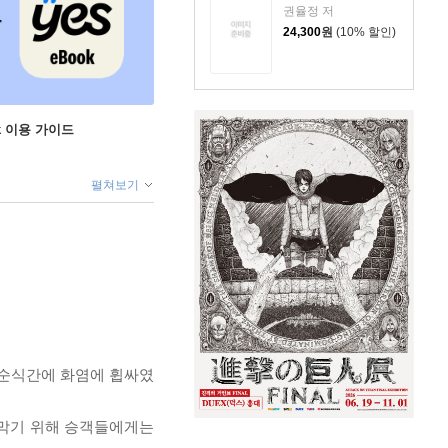
권율정 저
24,300
원
(10% 할인)
ok 이용 가이드
펼쳐보기
은 순식간에 화염에 휩싸였
 막기 위해 승객들에게는