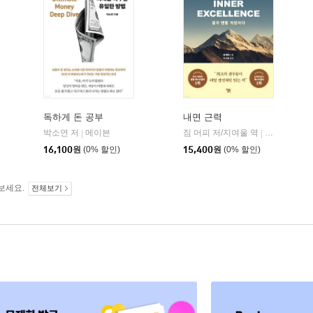
독하게 돈 공부
내면 근력
히읏
박소연 저
메이븐
짐 머피 저/지여울 역
윌북(willboo
|
|
|
16,100
원
(0% 할인)
15,400
원
(0% 할인)
보세요.
전체보기