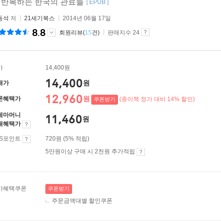
 반복하는 한국의 관료들
[ EPUB ]
동석
저
21세기북스
2014년 06월 17일
8.8
회원리뷰(
15
건)
판매지수 24
가
14,400원
14,400
원
매가
12,960
원
폰혜택가
(종이책 정가 대비 14% 할인)
쿠폰받기
레마머니
11,460
원
대혜택가
ES포인트
720원 (5% 적립)
5만원이상 구매 시 2천원 추가적립
가혜택쿠폰
쿠폰받기
주문금액대별 할인쿠폰