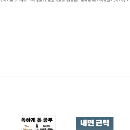
니터 미지원) /아이폰 /아이패드 /안드로이드폰 /안드로이드패드 /전자책단말기(저사양 기기 