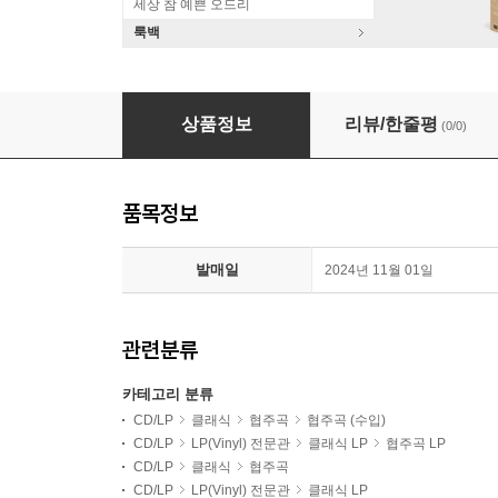
세상 참 예쁜 오드리
룩백
Chloe Chua 비발디: 사계 / 로카텔리: 바이올린 협주곡 '
상품정보
리뷰/한줄평
(0/0)
품목정보
발매일
2024년 11월 01일
관련분류
카테고리 분류
CD/LP
클래식
협주곡
협주곡 (수입)
CD/LP
LP(Vinyl) 전문관
클래식 LP
협주곡 LP
CD/LP
클래식
협주곡
CD/LP
LP(Vinyl) 전문관
클래식 LP