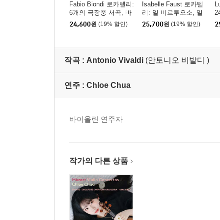
Fabio Biondi 로카텔리:
Isabelle Faust 로카텔
L
6개의 극장풍 서곡, 바
리: 일 비르투오소, 일
2
이올린 협주곡 A장조
포에타 (Locatelli:l Virtu
li
24,600
원
(19% 할인)
25,700
원
(19% 할인)
2
(Locatelli: 6 Introduttio
oso, Il Poeta)
L
ni teatrali, Concerto per
violino e archi)
작곡 :
Antonio Vivaldi
(안토니오 비발디 )
연주 :
Chloe Chua
바이올린 연주자
작가의 다른 상품