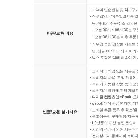
고객의 단순변심 및 착오구
직수입양서/직수입일서중 일
단, 아래의 주문/취소 조건인
오늘 00시 ~ 06시 30분 
반품/교환 비용
오늘 06시 30분 이후 주문
직수입 음반/영상물/기프트 
단, 당일 00시~13시 사이
박스 포장은 택배 배송이 가
소비자의 책임 있는 사유로 
소비자의 사용, 포장 개봉에 
복제가 가능한 상품 등의 포장을 
소비자의 요청에 따라 개별
디지털 컨텐츠인 eBook, 
eBook 대여 상품은 대여 기
모바일 쿠폰 등록 후 취소/환
반품/교환 불가사유
중고상품이 구매확정(자동 
LP상품의 재생 불량 원인이 기
시간의 경과에 의해 재판매가
전자상거래 등에서의 소비자