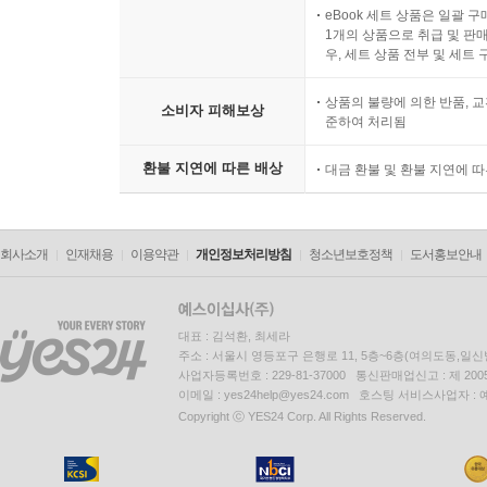
eBook 세트 상품은 일괄 
1개의 상품으로 취급 및 판매
우, 세트 상품 전부 및 세트
상품의 불량에 의한 반품, 교
소비자 피해보상
준하여 처리됨
환불 지연에 따른 배상
대금 환불 및 환불 지연에 
회사소개
인재채용
이용약관
개인정보처리방침
청소년보호정책
도서홍보안내
대표 : 김석환, 최세라
주소 : 서울시 영등포구 은행로 11, 5층~6층(여의도동,일신
사업자등록번호 : 229-81-37000 통신판매업신고 : 제 200
이메일 : yes24help@yes24.com 호스팅 서비스사업자 :
Copyright ⓒ YES24 Corp. All Rights Reserved.