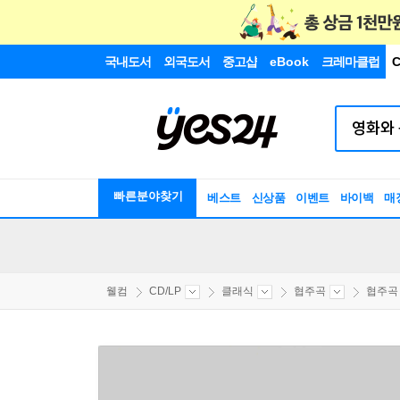
국내도서
외국도서
중고샵
eBook
크레마클럽
C
빠른분야찾기
베스트
신상품
이벤트
바이백
매
웰컴
CD/LP
클래식
협주곡
협주곡 