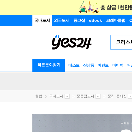
국내도서
외국도서
중고샵
eBook
크레마클럽
C
빠른분야찾기
베스트
신상품
이벤트
바이백
매
웰컴
국내도서
중등참고서
중2 - 문제집