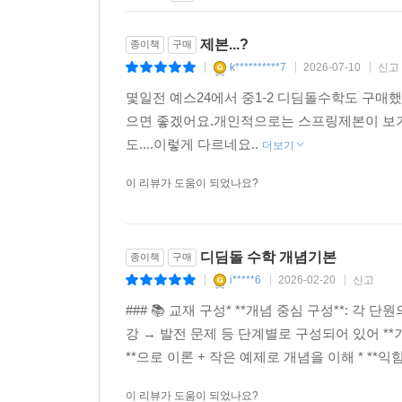
제본...?
종이책
구매
k**********7
2026-07-10
신고
|
|
|
몇일전 예스24에서 중1-2 디딤돌수학도 구매했
으면 좋겠어요.개인적으로는 스프링제본이 보기에
도....이렇게 다르네요..
더보기
이 리뷰가 도움이 되었나요?
디딤돌 수학 개념기본
종이책
구매
i*****6
2026-02-20
신고
|
|
|
### 📚 교재 구성* **개념 중심 구성**: 
강 → 발전 문제 등 단계별로 구성되어 있어 **기초
**으로 이론 + 작은 예제로 개념을 이해 * **익
이 리뷰가 도움이 되었나요?