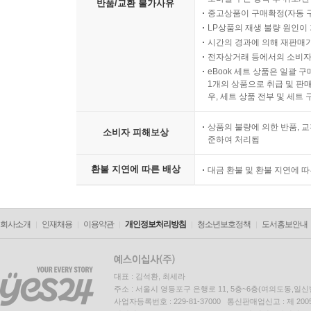
반품/교환 불가사유
중고상품이 구매확정(자동 
LP상품의 재생 불량 원인이 기
시간의 경과에 의해 재판매가
전자상거래 등에서의 소비자
eBook 세트 상품은 일괄 
1개의 상품으로 취급 및 판매
우, 세트 상품 전부 및 세트
상품의 불량에 의한 반품, 교
소비자 피해보상
준하여 처리됨
환불 지연에 따른 배상
대금 환불 및 환불 지연에 
회사소개
인재채용
이용약관
개인정보처리방침
청소년보호정책
도서홍보안내
대표 : 김석환, 최세라
주소 : 서울시 영등포구 은행로 11, 5층~6층(여의도동,일신
사업자등록번호 : 229-81-37000 통신판매업신고 : 제 200