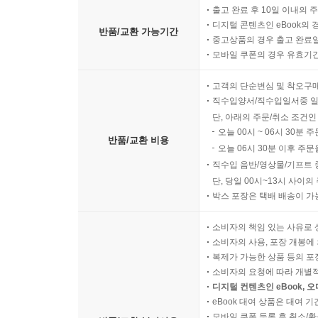
출고 완료 후 10일 이내의 
디지털 콘텐츠인 eBook의 
반품/교환 가능기간
중고상품의 경우 출고 완료일
모바일 쿠폰의 경우 유효기간(
고객의 단순변심 및 착오구
직수입양서/직수입일서중 일
단, 아래의 주문/취소 조건인
오늘 00시 ~ 06시 30분 
반품/교환 비용
오늘 06시 30분 이후 주문
직수입 음반/영상물/기프트 
단, 당일 00시~13시 사이
박스 포장은 택배 배송이 가
소비자의 책임 있는 사유로 
소비자의 사용, 포장 개봉에 
복제가 가능한 상품 등의 포장을 
소비자의 요청에 따라 개별
디지털 컨텐츠인 eBook, 
eBook 대여 상품은 대여 기
모바일 쿠폰 등록 후 취소/환