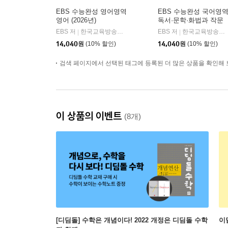
EBS 수능완성 영어영역
EBS 수능완성 국어영
영어 (2026년)
독서·문학·화법과 작문
(2026년)
EBS 저
한국교육방송공사
EBS 저
한국교육방송공사
|
|
14,040
원
(10% 할인)
14,040
원
(10% 할인)
검색 페이지에서 선택된 태그에 등록된 더 많은 상품을 확인해 
이 상품의 이벤트
(8개)
[디딤돌] 수학은 개념이다! 2022 개정은 디딤돌 수학
이