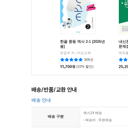
한끝 중등 역사 2-1 (2026년
내신
용)
문제집
동아 
편집부 저
비상교육
에듀플
|
308건
11,700
원
(10% 할인)
25,2
배송/반품/교환 안내
배송 안내
예스24 배송
배송 구분
배송비 : 무료배송