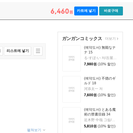
6,460
카트에 넣기
바로구매
원
ガンガンコミックス
더보기
(예약도서) 無能なナ
매
리스트에 넣기
ナ 15
る-すぼ-い 저/古屋庵 저
7,980
원
(10% 할인)
(예약도서) 不德のギ
ルド 18
河添太一 저
7,600
원
(10% 할인)
(예약도서) とある魔
術の禁書目錄 34
近木野 中哉 그림/鎌池 和馬 원작
5,810
원
(10% 할인)
펼쳐보기