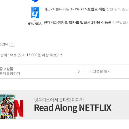
예스24 현대카드
1~3% YES포인트 적립
전월 실적 조건
현대백화점카드
앱카드 발급시 1만원 상품권
신규발급
송안내
송비 : 유료 (도서 15,000원 이상 무료)
중고상품
이 상품을 팔기
판매요청하기