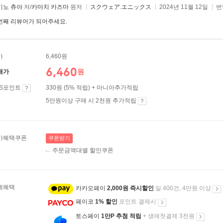
기노 츄야
저/
카마치 카즈마
원저
スクウェア.エニックス
2024년 11월 12일
번
번째 리뷰어가 되어주세요.
가
6,460원
6,460
원
매가
ES포인트
330원 (5% 적립) + 마니아추가적립
5만원이상 구매 시 2천원 추가적립
가혜택쿠폰
쿠폰받기
주문금액대별 할인쿠폰
제혜택
카카오페이
2,000원 즉시할인
일 400건, 4만원 이상
페이코
1% 할인
포인트 결제시
토스페이
1만P 추첨 적립
+ 생애첫결제 3천원