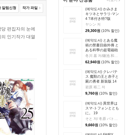
 알림신청
작가 파일
(예약도서) かみさま
キツネとサラリ-マン
4 ?本付き特?版
ヤシン 저
담당 편집자의 눈에
29,300
원
(10% 할인)
계의 인기작가 대열
(예약도서) とある魔
術の禁書目錄外傳 と
ある科學の超電磁砲
21 特裝版
冬川 基 저/鎌池 和馬 원작
62,940
원
(10% 할인)
(예약도서) クレバテ
ス 魔獸の王と赤子と
屍の勇者 新裝版 14
岩原 裕二 저
9,760
원
(10% 할인)
(예약도서) 異世界は
スマ-トフォンととも
に。 19
そと 저/ 冬原 パトラ 원작
9,660
원
(10% 할인)
(예약도서) FAIRY