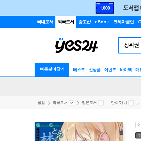
국내도서
외국도서
중고샵
eBook
크레마클럽
C
빠른분야찾기
베스트
신상품
이벤트
바이백
매
웰컴
외국도서
일본도서
만화/애니
소
직