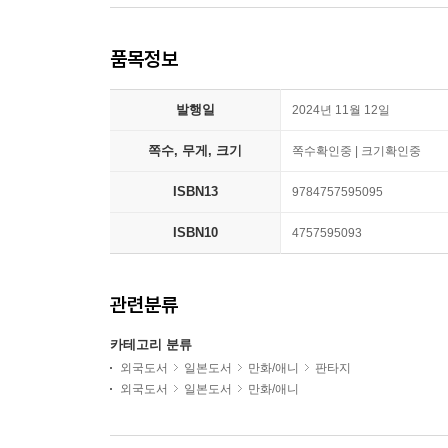
품목정보
발행일
2024년 11월 12일
쪽수, 무게, 크기
쪽수확인중 | 크기확인중
ISBN13
9784757595095
ISBN10
4757595093
관련분류
카테고리 분류
외국도서
일본도서
만화/애니
판타지
외국도서
일본도서
만화/애니