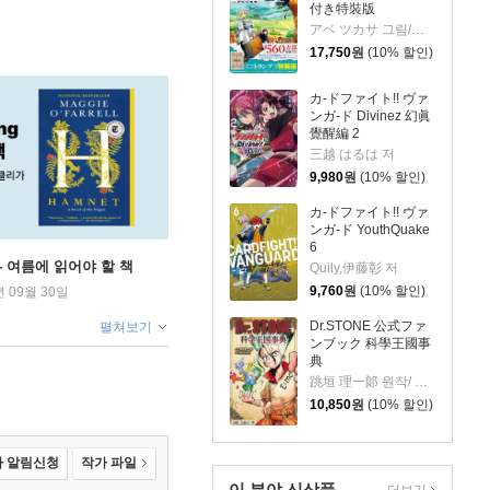
付き特裝版
アベ ツカサ 그림/山田 鐘人 원작
17,750
원
(10% 할인)
カ-ドファイト!! ヴァ
ンガ-ド Divinez 幻眞
覺醒編 2
三越 はるは 저
9,980
원
(10% 할인)
カ-ドファイト!! ヴァ
ンガ-ド YouthQuake
6
ng - 여름에 읽어야 할 책
Quily,伊藤彰 저
9,760
원
(10% 할인)
년 09월 30일
Dr.STONE 公式ファ
펼쳐보기
ンブック 科學王國事
典
跳垣 理一郞 원작/ Boichi 저
10,850
원
(10% 할인)
 알림신청
작가 파일
이 분야 신상품
더보기