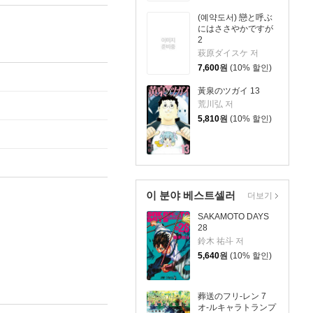
(예약도서) 戀と呼ぶ
にはささやかですが
2
萩原ダイスケ 저
7,600
원
(10% 할인)
黃泉のツガイ 13
荒川弘 저
5,810
원
(10% 할인)
이 분야 베스트셀러
더보기
SAKAMOTO DAYS
28
鈴木 祐斗 저
5,640
원
(10% 할인)
葬送のフリ-レン 7
オ-ルキャラトランプ