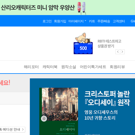
로그인
회원가입
마이페이지
카트
주문/배송
고객센터
Gl
해리포터
캐릭터북
원작소설
어린이특가세트
회원리뷰
세요!
& 에디션 안내