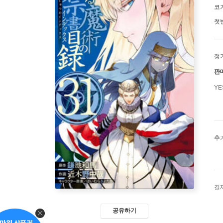
코
첫
정
판
Y
추
결
공유하기