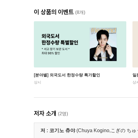
이 상품의 이벤트
(8개)
[분야별] 외국도서 한정수량 특가할인
일
상시
상
저자 소개
(2명)
저 :
코기노 츄야
(Chuya Kogino,こぎの 