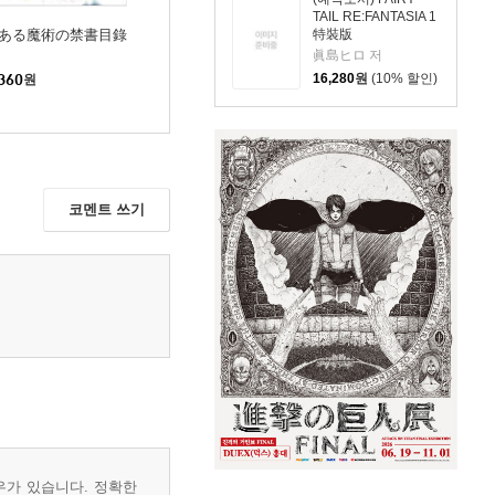
TAIL RE:FANTASIA 1
ある魔術の禁書目錄
特裝版
眞島ヒロ 저
16,280
원
(10% 할인)
360
원
코멘트 쓰기
우가 있습니다. 정확한