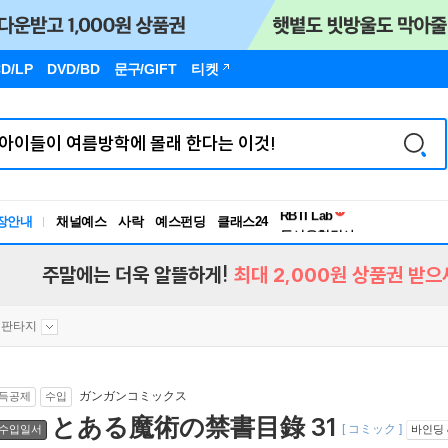
D/LP
DVD/BD
문구
/GIFT
티켓
독서유형검사
RBTI Lab
장안내
채널예스
사락
예스펀딩
클래스24
독서유형검사
주말에는 더욱 알뜰하게!
최대 2,000원 상품권 받으
판타지
ガンガンコミックス
득공제
수입
とある魔術の禁書目錄 31
[ コミック ]
수입일서
바인딩 