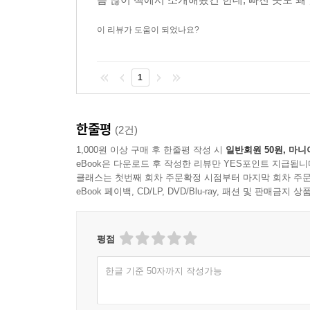
테이블포포 이탈리아식
파씨오네 프랑스식
이 리뷰가 도움이 되었나요?
팔선 일반중식
홍보각 일반중식
1
〈2025 주목할 만한 새 맛집〉
한줄평
(2건)
2025년 판에도 다양한 장르의 주목할 만한 새 맛
1,000원 이상 구매 후 한줄평 작성 시
일반회원 50원, 마니
eBook은 다운로드 후 작성한 리뷰만 YES포인트 지급됩니
꼴라쥬 프랑스식
클래스는 첫번째 회차 주문확정 시점부터 마지막 회차 주문
달리아다이닝 비건
eBook 페이백, CD/LP, DVD/Blu-ray, 패션 및 판매금
레스토랑산 컨템포러리
미가키 가이세키
평점
뻬를라 피자
산로 가이세키
한글 기준 50자까지 작성가능
소수헌 스시
스시사이토쥬욘 스시