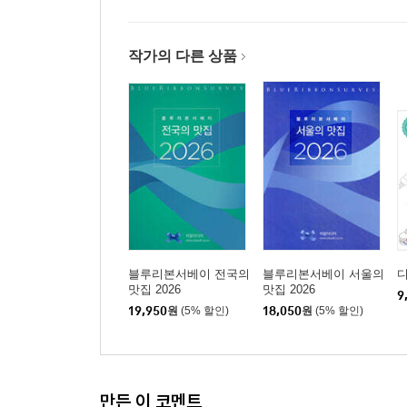
ㅁ
ㅂ
ㅅ
작가의 다른 상품
ㅇ
ㅈ
ㅊ
ㅋ
ㅌ
ㅍ
ㅎ
4부 찾아보기
블루리본서베이 전국의
블루리본서베이 서울의
맛집 2026
맛집 2026
9
19,950
원
(5% 할인)
18,050
원
(5% 할인)
음식종류별로 찾아보기
한식(일반한식)
한식(가금류)
한식(면류)
만든 이 코멘트