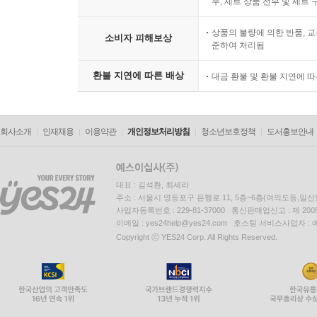
우, 세트 상품 전부 및 세트
상품의 불량에 의한 반품, 교
소비자 피해보상
준하여 처리됨
환불 지연에 따른 배상
대금 환불 및 환불 지연에 
회사소개
인재채용
이용약관
개인정보처리방침
청소년보호정책
도서홍보안내
대표 : 김석환, 최세라
주소 : 서울시 영등포구 은행로 11, 5층~6층(여의도동,일신
사업자등록번호 : 229-81-37000 통신판매업신고 : 제 200
이메일 : yes24help@yes24.com 호스팅 서비스사업자 :
Copyright ⓒ YES24 Corp. All Rights Reserved.