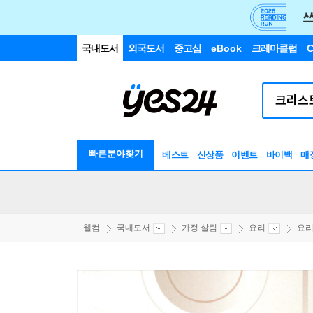
국내도서
외국도서
중고샵
eBook
크레마클럽
C
빠른분야찾기
베스트
신상품
이벤트
바이백
매
웰컴
국내도서
가정 살림
요리
요