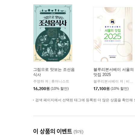
그림으로 맛보는 조선음
블루리본서베이 서울의
식사
맛집 2025
주영하 저
휴머니스트
블루리본서베이 저
비알미디어
|
|
16,200
원
(10% 할인)
17,100
원
(10% 할인)
검색 페이지에서 선택된 태그에 등록된 더 많은 상품을 확인해 
이 상품의 이벤트
(9개)