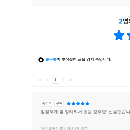
이드커피 커피전문점
이테르라클라스 이탈리아식
키라메키 가이세키
2
명
포노부오노 이탈리아식
프레드므아청담 샌드위치
플럭스 컨템포러리
우리나라 최초의 맛집 평가서
클린봇
이 부적절한 글을 감지 중입니다.
국제적인 대도시라면 어디나 그 도시를 대표하는
나란히 하는 국내 최초의, 그리고 최고의 맛집
1
대한민국이지만 상대적으로 레스토랑의 역사는 매우
전문적인 음식 평론에 대한 기반도 취약하고 맛에 
종이책
구매
평가를 바탕으로 대한민국의 객관적인 레스토랑 평
깔끔하게 잘 정리되서 있음 강추함! 선물했습니
블루리본서베이는 국내 최초로 다수 의견을 수렴하
이 한줄평이 도움이 되었나요?