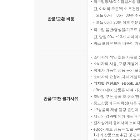
직수입양서/직수입일서중 일
단, 아래의 주문/취소 조건인
오늘 00시 ~ 06시 30분 
반품/교환 비용
오늘 06시 30분 이후 주문
직수입 음반/영상물/기프트 
단, 당일 00시~13시 사이
박스 포장은 택배 배송이 가
소비자의 책임 있는 사유로 
소비자의 사용, 포장 개봉에 
복제가 가능한 상품 등의 포장을 
소비자의 요청에 따라 개별
디지털 컨텐츠인 eBook, 
eBook 대여 상품은 대여 기
모바일 쿠폰 등록 후 취소/환
반품/교환 불가사유
중고상품이 구매확정(자동 
LP상품의 재생 불량 원인이 기
시간의 경과에 의해 재판매가
전자상거래 등에서의 소비자
eBook 세트 상품은 일괄 
1개의 상품으로 취급 및 판매