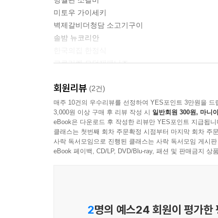
한식주점
미토우 가이세키
일식주점
벽제갈비더청담 소고기구이
중식주점
솔밤 뉴코리안
디저트/차/베이커리
한국의집 한정식
고료리켄 모던재패니즈
지역지도별로 찾아보기
권숙수 모던한식
회원리뷰
한강 이북지역
낙원 소갈비
(2건)
한강 이남지역
다이닝마 일반중식
매주 10건의 우수리뷰를 선정하여 YES포인트 3만원을 드
3,000원 이상 구매 후 리뷰 작성 시
일반회원 300원, 마니아
더그린테이블 프랑스식
eBook은 다운로드 후 작성한 리뷰만 YES포인트 지급됩니
도림 일반중식
클래스는 첫번째 회차 주문확정 시점부터 마지막 회차 주문
라망시크레 컨템포러리
사락 독서모임으로 진행된 클래스는 사락 독서모임 게시판
라미띠에 프랑스식
eBook 페이백, CD/LP, DVD/Blu-ray, 패션 및 판매금
레스쁘아 프랑스식
무궁화 모던한식
무오키 컨템포러리
미피아체 이탈리아식
2
명의 예스24 회원이 평가한
밍글스 뉴코리안