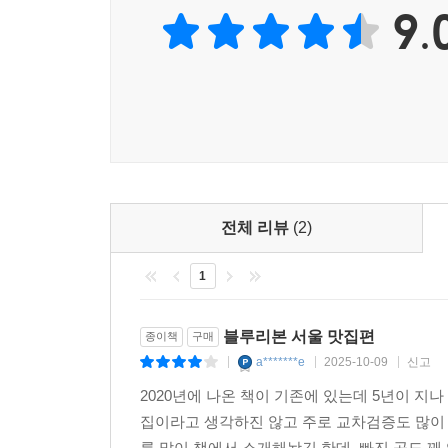
9.
본앤브레드 한우오마카세
봉래헌 한정식
비스트로드욘트빌 프랑스식
삼원가든 소갈비
세븐스도어 컨템포러리
수운 한정식
스시조 스시
스와니예 컨템포러리
아리아께 스시
전체 리뷰
(2)
알라프리마 컨템포러리
1
온지음레스토랑 모던한식
이타닉가든 뉴코리안
정식당 뉴코리안
블루리본 서울 맛집편
종이책
구매
제로컴플렉스 컨템포러리
a*******e
2025-10-09
신고
|
|
|
쵸이닷 이노베이티브퀴진
2020년에 나온 책이 기존에 있는데 5년이 
코자차 이노베이티브퀴진
집이라고 생각하진 않고 주로 교차검증도 많이 
콘티넨탈 프랑스식
름 많이 책에서 소개해놨긴 한데, 빠진 곳도 꽤 