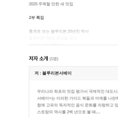
2025 주목할 만한 새 맛집
2부 특집
통계로 보는 블루리본 20년의 역사
블루리본 20년, 연도별 표지
서울의 미식 20년사
서울과 한국의 커피 역사
저자 소개
서울과 한국의 디저트 역사
(1명)
3부 서울의 맛집 2025
저 :
블루리본서베이
0~9, A~Z
우리나라 최초의 맛집 평가서 국제적인 대도시
ㄱ
서베이>는 이러한 가이드 북들과 어깨를 나란히
ㄴ
함께 고유의 독자적인 음식 문화를 자랑하고 
ㄷ
스토랑의 역사를 2백 년으로 볼 때,...
ㄹ