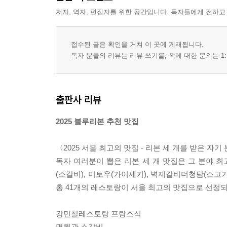
한식(민물어패류)
저자, 역자, 편집자를 위한 공간입니다. 독자들에게 전하고
한식(어패류)
한식(육류)
한식(탕/국/찌개/전골)
접수된 글은 확인을 거쳐 이 곳에 게재됩니다.
중식
독자 분들의 리뷰는 리뷰 쓰기를, 책에 대한 문의는 1:
일식
이탈리아식
프랑스식
출판사 리뷰
스페인식
아시아식
2025 블루리본 추천 맛집
유럽식
미국식
〈2025 서울 최고의 맛집 - 리본 세 개를 받은 자
중남미식
독자 여러분이 뽑은 리본 세 개 맛집은 그 분야 
아프리카식
(소갈비), 미토우(가이세키), 벽제갈비더청담(소고기
호주식
총 41개의 레스토랑이 서울 최고의 맛집으로 선정되
컨템포러리
기타
강민철레스토랑 프랑스식
바
명월관 소갈비