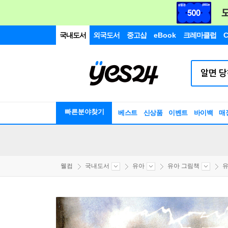
국내도서
외국도서
중고샵
eBook
크레마클럽
C
빠른분야찾기
베스트
신상품
이벤트
바이백
매
웰컴
국내도서
유아
유아 그림책
유