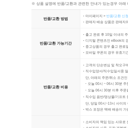
※ 상품 설명에 반품/교환과 관련한 안내가 있는경우 아래 
마이페이지 >
반품/교환 신청
반품/교환 방법
판매자 배송 상품은 판매자와
출고 완료 후 10일 이내의 
디지털 콘텐츠인 eBook의 
반품/교환 가능기간
중고상품의 경우 출고 완료일
모바일 쿠폰의 경우 유효기간(
고객의 단순변심 및 착오구
직수입양서/직수입일서중 일
단, 아래의 주문/취소 조건인
오늘 00시 ~ 06시 30분 
반품/교환 비용
오늘 06시 30분 이후 주문
직수입 음반/영상물/기프트 
단, 당일 00시~13시 사이
박스 포장은 택배 배송이 가
소비자의 책임 있는 사유로 