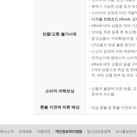
소비자의 사용, 포장 개봉에 
복제가 가능한 상품 등의 포장을 
소비자의 요청에 따라 개별
디지털 컨텐츠인 eBook, 
eBook 대여 상품은 대여 기
모바일 쿠폰 등록 후 취소/환
반품/교환 불가사유
중고상품이 구매확정(자동 
LP상품의 재생 불량 원인이 기
시간의 경과에 의해 재판매가
전자상거래 등에서의 소비자
eBook 세트 상품은 일괄 
1개의 상품으로 취급 및 판매
우, 세트 상품 전부 및 세트
상품의 불량에 의한 반품, 교
소비자 피해보상
준하여 처리됨
환불 지연에 따른 배상
대금 환불 및 환불 지연에 
회사소개
인재채용
이용약관
개인정보처리방침
청소년보호정책
도서홍보안내