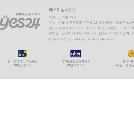
대표 : 김석환, 최세라
주소 : 서울시 영등포구 은행로 11, 5층~6층(여의도동,일신
사업자등록번호 : 229-81-37000 통신판매업신고 : 제 200
이메일 : yes24help@yes24.com 호스팅 서비스사업자 :
Copyright ⓒ YES24 Corp. All Rights Reserved.