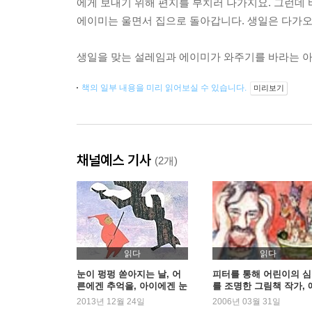
에게 보내기 위해 편지를 부치러 나가지요. 그런데 
에이미는 울면서 집으로 돌아갑니다. 생일은 다가오
생일을 맞는 설레임과 에이미가 와주기를 바라는 아
책의 일부 내용을 미리 읽어보실 수 있습니다.
미리보기
채널예스 기사
(2개)
읽다
읽다
눈이 펑펑 쏟아지는 날, 어
피터를 통해 어린이의 
른에겐 추억을, 아이에겐 눈
를 조명한 그림책 작가, 
천사를
즈라 잭 키츠
2013년 12월 24일
2006년 03월 31일