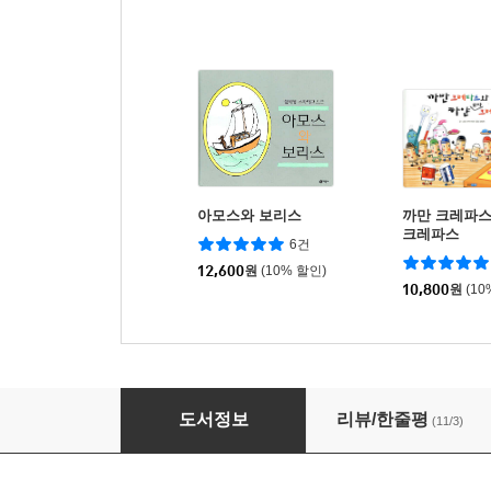
아모스와 보리스
까만 크레파스
크레파스
6건
12,600
원
(10% 할인)
10,800
원
(10
피터의 편지
도서정보
리뷰/한줄평
(11/3)