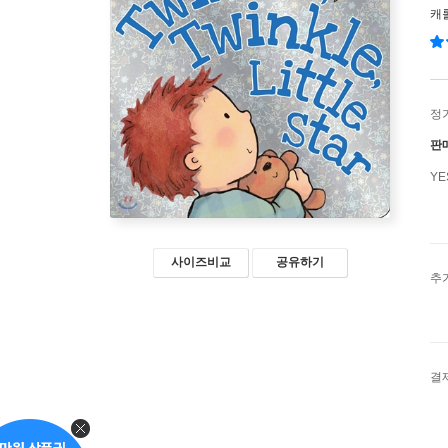
캐
정
판
Y
사이즈비교
공유하기
추
결