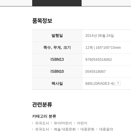
품목정보
발행일
2014년 06월 24일
쪽수, 무게, 크기
12쪽 | 165*165*15mm
ISBN13
9780545518062
ISBN10
0545518067
렉사일
680L(GRADE3~6)
관련분류
카테고리 분류
외국도서
유아/어린이
어린이
외국도서
예술 대중문화
대중문화
대중음악