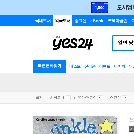
국내도서
외국도서
중고샵
eBook
크레마클럽
C
빠른분야찾기
베스트
신상품
이벤트
바이백
매
웰컴
외국도서
유아/어린이
어린이
소
외