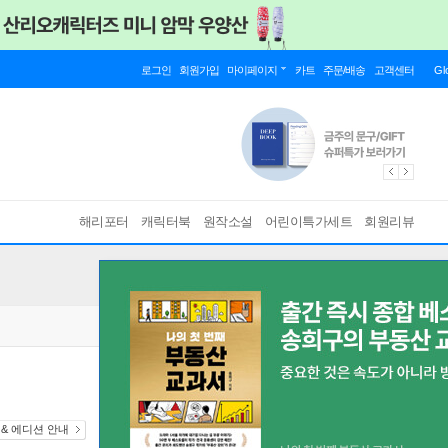
로그인
회원가입
마이페이지
카트
주문/배송
고객센터
Gl
해리포터
캐릭터북
원작소설
어린이특가세트
회원리뷰
 & 에디션 안내