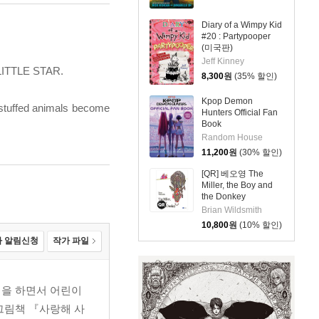
Diary of a Wimpy Kid
#20 : Partypooper
(미국판)
Jeff Kinney
, LITTLE STAR.
8,300
원
(35% 할인)
Kpop Demon
d stuffed animals become
Hunters Official Fan
Book
Random House
11,200
원
(30% 할인)
[QR] 베오영 The
Miller, the Boy and
the Donkey
Brian Wildsmith
10,800
원
(10% 할인)
 알림신청
작가 파일
업을 하면서 어린이
 그림책 『사랑해 사