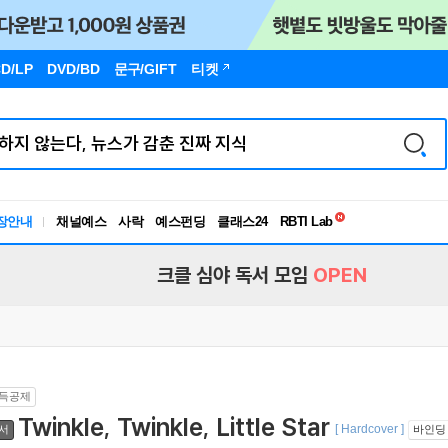
D/LP
DVD/BD
문구
/GIFT
티켓
독서유형검사
RBTI Lab
장안내
채널예스
사락
예스펀딩
클래스24
독서유형검사
크클 심야 독서 모임
OPEN
득공제
Twinkle, Twinkle, Little Star
[ Hardcover ]
서
바인딩