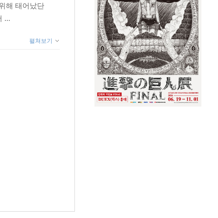
 위해 태어났단
..
펼쳐보기