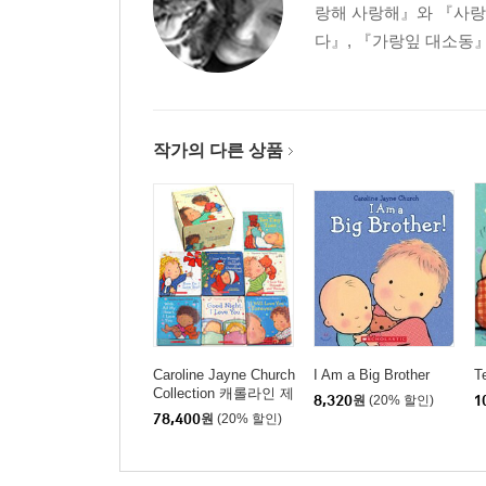
랑해 사랑해』와 『사랑
다』, 『가랑잎 대소동』
작가의 다른 상품
Caroline Jayne Church
I Am a Big Brother
T
Collection 캐롤라인 제
8,320
원
(20% 할인)
1
인 처치 원서 보드북 7
78,400
원
(20% 할인)
종 세트 (StoryPlus 음
원 QR코드 포함)