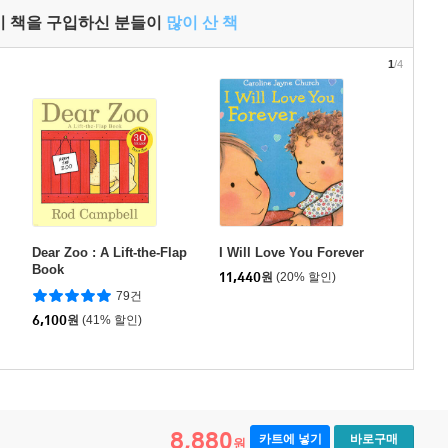
이 책을 구입하신 분들이
많이 산 책
1
/4
Dear Zoo : A Lift-the-Flap
I Will Love You Forever
Book
11,440
원
(20% 할인)
79건
6,100
원
(41% 할인)
8,880
카트에 넣기
바로구매
원