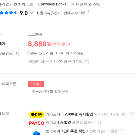
롤라인 제인 처치
그림
Cartwheel Books
2014년 06월 24일
9.0
회원리뷰(
6
건)
판매지수 108
가
11,100원
8,880
원
매가
(20% 할인)
ES포인트
450원 (5% 적립) + 마니아추가적립
5만원이상 구매 시 2천원 추가적립
가혜택쿠폰
쿠폰받기
주문금액대별 할인쿠폰
제혜택
카카오페이
2,000원 즉시할인
일 400건, 4만원 이상
페이코
1% 할인
포인트 결제시
토스페이
1만P 추첨 적립
+ 생애첫결제 3천원