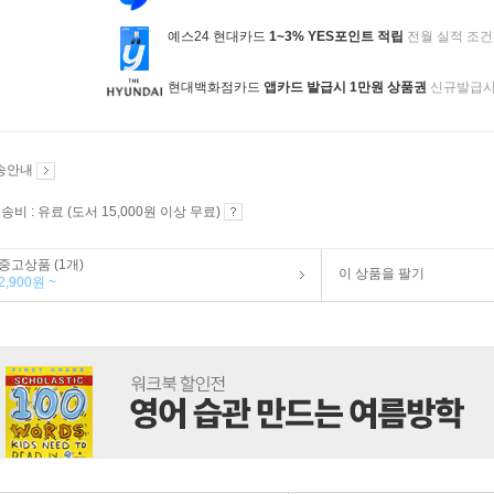
예스24 현대카드
1~3% YES포인트 적립
전월 실적 조건
현대백화점카드
앱카드 발급시 1만원 상품권
신규발급
송안내
송비 : 유료 (도서 15,000원 이상 무료)
중고상품 (1개)
이 상품을 팔기
2,900원 ~