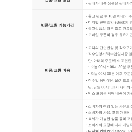
판매자 배송 상품은 판매자와
출고 완료 후 10일 이내의 
디지털 콘텐츠인 eBook의 
반품/교환 가능기간
중고상품의 경우 출고 완료일
모바일 쿠폰의 경우 유효기간(
고객의 단순변심 및 착오구
직수입양서/직수입일서중 일
단, 아래의 주문/취소 조건인
오늘 00시 ~ 06시 30분 
반품/교환 비용
오늘 06시 30분 이후 주문
직수입 음반/영상물/기프트 
단, 당일 00시~13시 사이
박스 포장은 택배 배송이 가
소비자의 책임 있는 사유로 
소비자의 사용, 포장 개봉에 
복제가 가능한 상품 등의 포장을 
소비자의 요청에 따라 개별
디지털 컨텐츠인 eBook, 