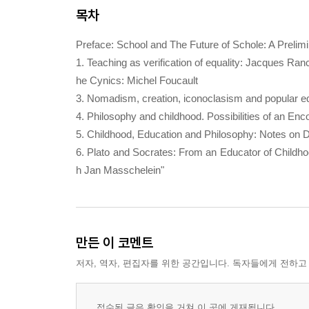
목차
Preface: School and The Future of
Schole
: A Preli
1. Teaching as verification of equality: Jacques Ra
he Cynics: Michel Foucault
3. Nomadism, creation, iconoclasism and popular 
4. Philosophy and childhood. Possibilities of an Enc
5. Childhood, Education and Philosophy: Notes on Det
6. Plato and Socrates: From an Educator of Childhoo
h Jan Masschelein"
만든 이 코멘트
저자, 역자, 편집자를 위한 공간입니다. 독자들에게 전하고
접수된 글은 확인을 거쳐 이 곳에 게재됩니다.