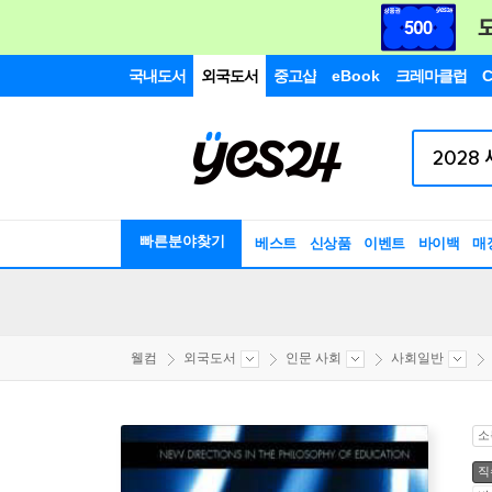
국내도서
외국도서
중고샵
eBook
크레마클럽
C
빠른분야찾기
베스트
신상품
이벤트
바이백
매
웰컴
외국도서
인문 사회
사회일반
소
직