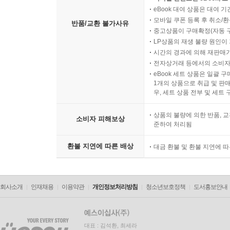
eBook 대여 상품은 대여 기
모바일 쿠폰 등록 후 취소/환
반품/교환 불가사유
중고상품이 구매확정(자동 
LP상품의 재생 불량 원인이 기
시간의 경과에 의해 재판매가
전자상거래 등에서의 소비자
eBook 세트 상품은 일괄 
1개의 상품으로 취급 및 판매
우, 세트 상품 전부 및 세트
상품의 불량에 의한 반품, 교
소비자 피해보상
준하여 처리됨
환불 지연에 따른 배상
대금 환불 및 환불 지연에 
회사소개
인재채용
이용약관
개인정보처리방침
청소년보호정책
도서홍보안내
대표 : 김석환, 최세라