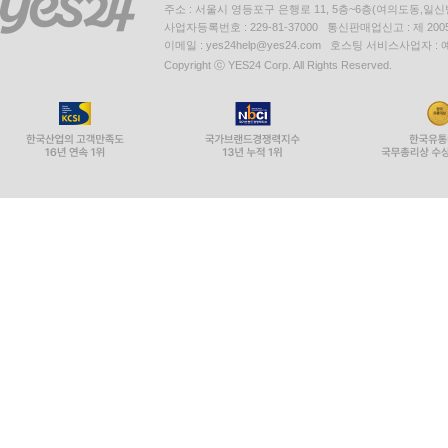
주소 : 서울시 영등포구 은행로 11, 5층~6층(여의도동,일신
사업자등록번호 : 229-81-37000 통신판매업신고 : 제 200
이메일 : yes24help@yes24.com 호스팅 서비스사업자 :
Copyright ⓒ YES24 Corp. All Rights Reserved.