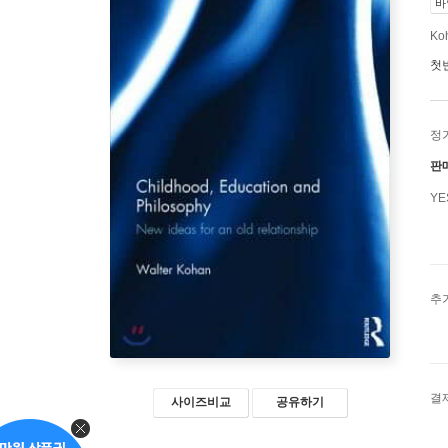
바
Ko
첫
정
판
Y
추
결
사이즈비교
공유하기