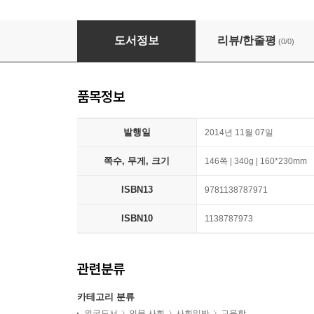
Childhood, Education and Philosophy
도서정보
리뷰/한줄평
(0/0)
품목정보
발행일
2014년 11월 07일
쪽수, 무게, 크기
146쪽 | 340g | 160*230mm
ISBN13
9781138787971
ISBN10
1138787973
관련분류
카테고리 분류
외국도서
인문 사회
사회일반
교육학