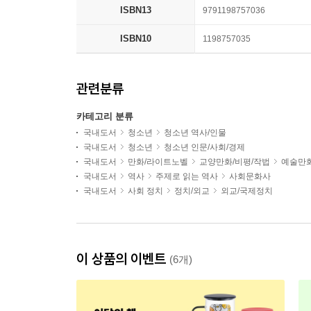
ISBN13
9791198757036
ISBN10
1198757035
관련분류
카테고리 분류
국내도서
청소년
청소년 역사/인물
국내도서
청소년
청소년 인문/사회/경제
국내도서
만화/라이트노벨
교양만화/비평/작법
예술만
국내도서
역사
주제로 읽는 역사
사회문화사
국내도서
사회 정치
정치/외교
외교/국제정치
이 상품의 이벤트
(6개)