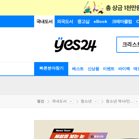
국내도서
외국도서
중고샵
eBook
크레마클럽
C
빠른분야찾기
베스트
신상품
이벤트
바이백
매
웰컴
국내도서
청소년
청소년 역사/인...