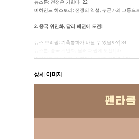
뉴스툰: 전쟁은 기회다│22
비하인드 히스토리: 전쟁의 역설, 누군가의 고통으로
2. 중국 위안화, 달러 패권에 도전!
뉴스 브리핑: 기축통화가 바뀔 수 있을까?│34
뉴스툰: 중국 위안화, 달러 패권에 도전!│37
비하인드 히스토리: 세계의 돈, 달러 이야기│42
상세 이미지
3. 출산율 0.6
뉴스 브리핑: 아기 울음소리가 사라진 한국│50
뉴스툰: 출산율 0.6│54
비하인드 히스토리: 베이비붐이란?│59
4. 리버스 탈원전