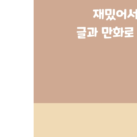
뉴스 브리핑: 에너지 위기 속 다시 부상하는 원자력발
뉴스툰: 리버스 탈원전│69
비하인드 히스토리: 체르노빌 VS 후쿠시마│74
5. 납량특집: 중국 경제편
뉴스 브리핑: 위기에 빠진 중국 경제│82
뉴스툰: 납량특집│86
비하인드 히스토리: 내부 불만을 전쟁으로 돌리려던
6. 북러 밀착, 잃을 것 없는 자들!
뉴스 브리핑: 왜? 러시아를? 러시아가 왜?│98
뉴스툰: 북러 밀착, 잃을 것 없는 자들!│102
비하인드 히스토리: 싸우고 대화하고, 또 싸우고 대
7. 러시아, 한국인을 간첩 혐의로 체포