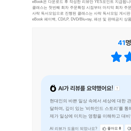
호흡으로 책 한 권을 읽으려면 어떻게 해야 하나 늘
eBook은 다운로드 후 작성한 리뷰만 YES포인트 지급됩니
클래스는 첫번째 회차 주문확정 시점부터 마지막 회차 주문
설명하고, 마지막엔 ‘비하인드 히스토리’가 있어
사락 독서모임으로 진행된 클래스는 사락 독서모임 게시판
재밌는 수업으로 향하는 징검다리 역할을 합니다. 좋은
eBook 페이백, CD/LP, DVD/Blu-ray, 패션 및 판매금
수업 도서로 뉴스툰을 찜했습니다.
- 송원석 (일산양일중학교 사회교사)
41
명
세상에는 궁금한 일들이 많고, 그 일들이 서로 복
일목요연하게 설명하는 기사를 써야 합니다. 물론 
많지요. 그래도 세상을 보는 관점만은 언제나 독자
이 책은 뉴스를 가볍게 맛보기로 브리핑해 주고, 
곁들여줍니다. 짧은 분량에 만만치 않은 내용을 담
AI가 리뷰를 요약했어요!
책을 읽고 나면 새롭게 눈을 뜨고 묻기 시작할 겁니
- 윤호우 (경향신문 선임기자, 전 논설위원)
현대인의 바쁜 일상 속에서 세상에 대한 관
달하며, 깊이 있는 '비하인드 스토리'를 통
제가 일상에 미치는 영향을 이해하고 대비
AI 리뷰가 도움이 되었나요?
좋아요
0