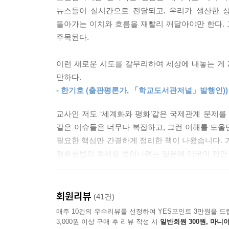
글과 만화로 단숨에 이해하는 한반도 인근 세상!??
뉴스들이 실시간으로 전달되고, 우리가 생산한 
돌아가는 이치와 흐름을 재빨리 깨달아야만 한다. 
세상은 더욱 예측하기 어렵게 급박히 변할 것이다
주목된다.
필요하다. 이러한 상황 속에서, 세상의 변화를 놓
어려운 세상의 흐름을 재미있고 쉬운 방식으로 이해
이런 새로운 시도를 갈무리하여 세상에 내놓는 게 
만하다.
이 질문에 대한 답이 바로 이 책에 담겨 있다. 이
- 한기호 (출판평론가, 「학교도서관저널」발행인))
뉴스 속에 담긴 본질을 파악해 세상을 바라보는 시
교사인 저도 ‘세계화와 평화’같은 국제관계 문제를 
이번 1권에서는 한국, 미국, 북한, 중국, 일본,
같은 이슈들은 너무나 복잡하고, 그런 이해를 도울만
지속적인 관심을 받을 수 있는 11개의 주요 뉴스를
필요한 핵심만 간결하게 정리한 책이 나왔습니다. 
평화헌법의 족쇄를 벗어나려는 일본에 미국이 제안한 
구체적으로, 이 책은 세 가지 주요 섹션으로 나누어
설명한다. 두 번째는 ‘뉴스툰’으로, 유머와 지
이제 최신 국제 문제의 전문가로 학생들 앞에 거듭나
마지막으로 ‘비하인드 히스토리’에서는 해당 뉴스와
- 허진만 (삼일고등학교 사회교사)
회원리뷰
(41건)
시의성 문제를 재치 있게 풀어낸다. 부디 이 책이
매주 10건의 우수리뷰를 선정하여 YES포인트 3만원을 드
자신만의 ‘세상을 보는 눈’을 기르는 데 도움이 되길
보고 듣는 것에 익숙한 아이들과 함께 읽고 쓰는 교과
3,000원 이상 구매 후 리뷰 작성 시
일반회원 300원, 마니아