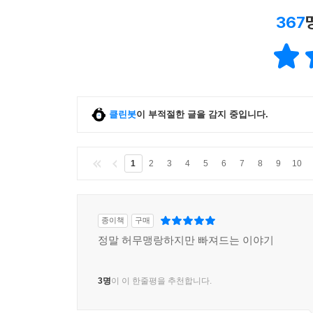
367
클린봇
이 부적절한 글을 감지 중입니다.
1
2
3
4
5
6
7
8
9
10
종이책
구매
정말 허무맹랑하지만 빠져드는 이야기
3명
이 이 한줄평을 추천합니다.