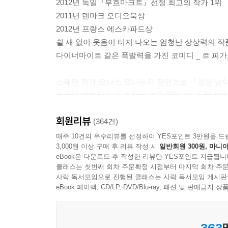
2012년 독일『부흐마크트』선정 최고의 작가 1위
2011년 덴마크 오디오북상
2012년 프랑스 에스카파드상
쉴 새 없이 웃음이 터져 나오는 엄청난 상상력의 작
다이너마이트 같은 폭발력을 가진 코미디 _ 르 피
스웨덴 작가 요나스 요나손의 장편소설 『창문 넘어 
늦깎이 데뷔작인 이 소설은 인구 900만의 스웨덴에서 
각국에서 번역본이 속속 출간되고 있으며 영화로도 
회원리뷰
(364건)
『창문 넘어 도망친 100세 노인』은 1905년 
매주 10건의 우수리뷰를 선정하여 YES포인트 3만원을 드
3,000원 이상 구매 후 리뷰 작성 시
일반회원 300원, 마니아
작품이다. 급변하는 현대사의 주요 장면마다 본의
eBook은 다운로드 후 작성한 리뷰만 YES포인트 지급됩니
현장 속으로 빨려 들어가게 한다. 계속되는 우연과
클래스는 첫번째 회차 주문확정 시점부터 마지막 회차 주문
어느새 이데올로기란 무엇인지, 종교란 무엇인지,
사락 독서모임으로 진행된 클래스는 사락 독서모임 게시판
작품이다.
eBook 페이백, CD/LP, DVD/Blu-ray, 패션 및 판매금
현재와 과거가 경쾌하게 교차하는 이야기
363
이 작품은 이제 막 백 세가 된 노인 알란이 백 번