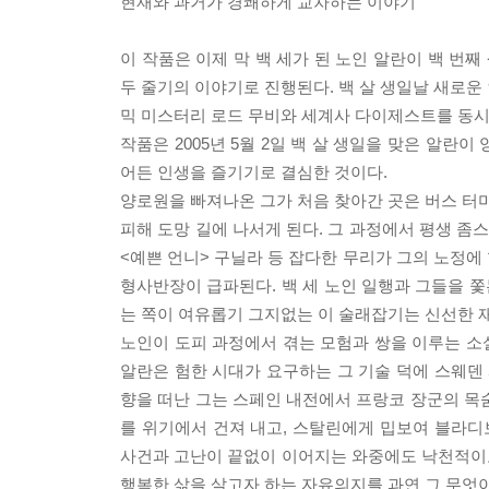
현재와 과거가 경쾌하게 교차하는 이야기
이 작품은 이제 막 백 세가 된 노인 알란이 백 번
두 줄기의 이야기로 진행된다. 백 살 생일날 새로운
믹 미스터리 로드 무비와 세계사 다이제스트를 동시
작품은 2005년 5월 2일 백 살 생일을 맞은 알란
어든 인생을 즐기기로 결심한 것이다.
양로원을 빠져나온 그가 처음 찾아간 곳은 버스 터미
피해 도망 길에 나서게 된다. 그 과정에서 평생 좀
<예쁜 언니> 구닐라 등 잡다한 무리가 그의 노정에
형사반장이 급파된다. 백 세 노인 일행과 그들을 쫓
는 쪽이 여유롭기 그지없는 이 술래잡기는 신선한 
노인이 도피 과정에서 겪는 모험과 쌍을 이루는 소설
알란은 험한 시대가 요구하는 그 기술 덕에 스웨덴 
향을 떠난 그는 스페인 내전에서 프랑코 장군의 목
를 위기에서 건져 내고, 스탈린에게 밉보여 블라
사건과 고난이 끝없이 이어지는 와중에도 낙천적이
행복한 삶을 살고자 하는 자유의지를 과연 그 무엇이