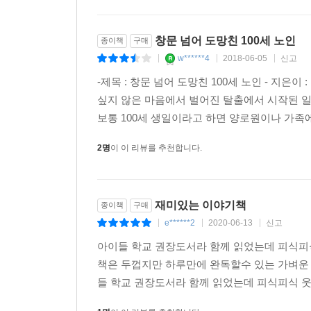
창문 넘어 도망친 100세 노인
종이책
구매
w******4
2018-06-05
신고
|
|
|
-제목 : 창문 넘어 도망친 100세 노인 - 지은이
싶지 않은 마음에서 벌어진 탈출에서 시작된 일
보통 100세 생일이라고 하면 양로원이나 가족
2명
이 이 리뷰를 추천합니다.
재미있는 이야기책
종이책
구매
e******2
2020-06-13
신고
|
|
|
아이들 학교 권장도서라 함께 읽었는데 피식피
책은 두껍지만 하루만에 완독할수 있는 가벼운
들 학교 권장도서라 함께 읽었는데 피식피식 웃