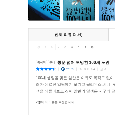
이데올로기의 함정을 비웃는 정치적 중립성
작품 속 알란의 철학은 간단명료하다. 그는 푸짐
싫어한다. 모든 것이 이데올로기에 의해 움직이던 
오히려 비현실적으로 느껴질 정도다. 우연히 세계
전체 리뷰
(364)
갖지 않는 백지 상태의 정신은 로버트 저메키스 
포레스트 검프나, 멍청하지는 않되 정치적 판단을 
1
2
3
4
5
많은 위정자들을 비판하기 위한 가장 효과적인 장치로
창문 넘어 도망친 100세 노인
종이책
구매
독자들이 별 생각 없이 백 년을 산 것처럼 보이는 
r****o
2018-10-04
신고
|
|
|
삶과 행복이며, 그 무엇의 이름으로도 이 삶과 행복
100세 생일을 맞은 알란은 이유도 목적도 없이
죄자 예르딘 일당에게 쫓기고 율리우스,베니, 
현대사의 주요 장면과 맞닥뜨리는 재미
생을 되돌아보죠.진짜 알란의 일생은 지구의 근
이 작품의 가장 큰 미덕은 뭐니 뭐니 해도 세계 현
따라가다 보면 어느새 현대사의 주요 사건들이 머릿속
7명
이 이 리뷰를 추천합니다.
최초로 핵폭탄을 개발한 미국은 사실 알란의 도움으
성공했다는 식이다. 또한 중국 국공 전쟁에서 어