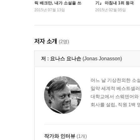
릭 배크만, 내가 소설을 쓰
기』 마침내 1위 등극
게 된 이유
2015년 07월 13일
2015년 02월 05일
저자 소개
(2명)
저 :
요나스 요나손
(Jonas Jonasson)
어느 날 기상천외한 소설
일약 세계적 베스트셀러 
대학교에서 스웨덴어와 스
회사를 설립, 직원 1백 
작가와 인터뷰
(1개)