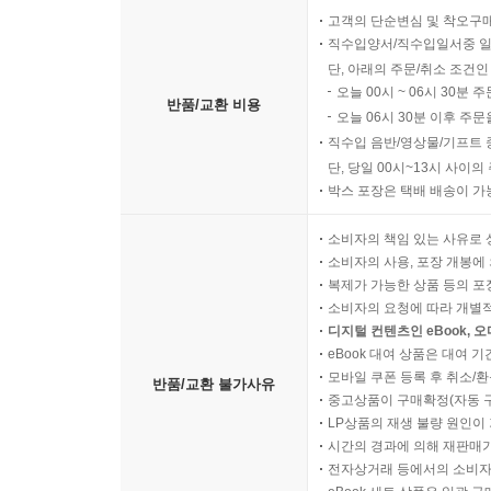
고객의 단순변심 및 착오구
직수입양서/직수입일서중 일
단, 아래의 주문/취소 조건인
오늘 00시 ~ 06시 30분 
반품/교환 비용
오늘 06시 30분 이후 주문
직수입 음반/영상물/기프트 
단, 당일 00시~13시 사이
박스 포장은 택배 배송이 가
소비자의 책임 있는 사유로 
소비자의 사용, 포장 개봉에 
복제가 가능한 상품 등의 포장을 
소비자의 요청에 따라 개별
디지털 컨텐츠인 eBook, 
eBook 대여 상품은 대여 기
모바일 쿠폰 등록 후 취소/환
반품/교환 불가사유
중고상품이 구매확정(자동 
LP상품의 재생 불량 원인이 기
시간의 경과에 의해 재판매가
전자상거래 등에서의 소비자