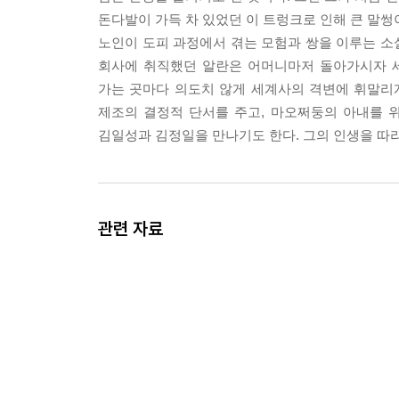
첫째, 즉각 알란 칼손에게 외교관 여권을 발급할 것.
돈다발이 가득 차 있었던 이 트렁크로 인해 큰 말썽
둘째, 칼손 씨가 조속히 귀국할 수 있게 조치할 것.
노인이 도피 과정에서 겪는 모험과 쌍을 이루는 소설
「하지만 이분은 주민 등록 번호도 없는걸요.」 제
회사에 취직했던 알란은 어머니마저 돌아가시자 세
「그 문제는 제3서기관이 알아서 해결하도록 하시오
가는 곳마다 의도치 않게 세계사의 격변에 휘말리
「하지만 제4서기관 같은 것은 없는데요. 제5서기
제조의 결정적 단서를 주고, 마오쩌둥의 아내를 
「그렇다면 결론이 뭐겠소?」 --- p.234
김일성과 김정일을 만나기도 한다. 그의 인생을 따라
중국이 대안이 될 수 있을까? 알란과 헤르베르트가
소련의 원수로 변신한 이후 한국의 강력한 이웃은 
라. (……) 알란은, 계획은 이 정도면 충분하다고 
관련 자료
굴 이유는 전혀 없으니까. 그런 다음 위원장 동무에
련해 달라고. 알란은 자신의 빈틈없는 계획에 만족했
--- p.341