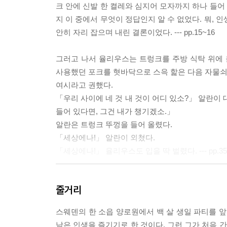
크 안에 신발 한 켤레와 심지어 모자까지 하나 들어
지 이 중에서 무엇이 정답인지 알 수 없었다. 뭐,
안히 자리 잡으며 내린 결론이었다. --- pp.15~16
그러고 나서 율리우스는 트렁크를 주방 식탁 위에
사용했던 포크를 혓바닥으로 스윽 핥은 다음 자물쇠 
여시라고 권했다.
「우리 사이에 네 것 내 것이 어디 있소?」 알란이 
들어 있다면, 그건 내가 챙기겠소.」
알란은 트렁크 뚜껑을 들어 올렸다.
「세상에나!」 알란이 외쳤다.
「세상에나!」 율리우스도 입을 딱 벌렸다. --- pp.35
「트루먼 대통령이 당신 이름의 정확한 철자를 알고
줄거리
거의 무아지경 상태에서 미합중국 대통령에게 자기 
말도 하지 못했다. 그 8분은 타에 엘란데르 수상이
스웨덴의 한 소읍 양로원에서 백 살 생일 파티를 앞
게 전화를 거는 데 필요한 시간이었다.
남은 인생을 즐기기로 한 것이다. 그런 그가 처음 