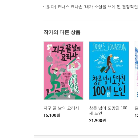
[읽다]
요나스 요나손 “내가 소설을 쓰게 된 결정적인
작가의 다른 상품
지구 끝 날의 요리사
창문 넘어 도망친 100
세 노인
15,100
원
1
21,900
원