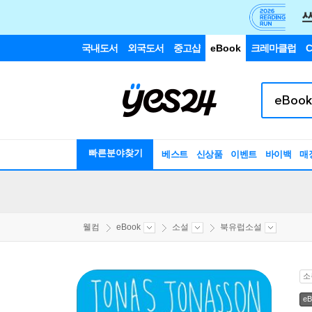
국내도서
외국도서
중고샵
eBook
크레마클럽
C
빠른분야찾기
베스트
신상품
이벤트
바이백
매
웰컴
eBook
소설
북유럽소설
소
eB