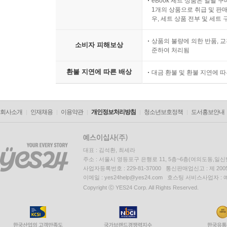
eBook 세트 상품은 일괄 
1개의 상품으로 취급 및 판매
우, 세트 상품 전부 및 세트
상품의 불량에 의한 반품, 교
소비자 피해보상
준하여 처리됨
환불 지연에 따른 배상
대금 환불 및 환불 지연에 
회사소개
인재채용
이용약관
개인정보처리방침
청소년보호정책
도서홍보안내
대표 : 김석환, 최세라
주소 : 서울시 영등포구 은행로 11, 5층~6층(여의도동,일신
사업자등록번호 : 229-81-37000 통신판매업신고 : 제 200
이메일 : yes24help@yes24.com 호스팅 서비스사업자 :
Copyright ⓒ YES24 Corp. All Rights Reserved.