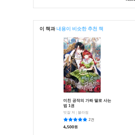
이 책과
내용이 비슷한 추천 책
미친 공작의 가짜 딸로 사는
법 1권
빗잘 저
블라썸
|
2건
4,500
원