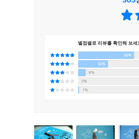
두 줄기의 이야기로 진행된다. 백 살 생일날 새로
코믹 미스터리 로드 무비와 세계사 다이제스트를 동
작품은 2005년 5월 2일 백 살 생일을 맞은 알란
인생을 즐기기로 결심한 것이다.
별점별로 리뷰를 확인해 보세
양로원을 빠져나온 그가 처음 찾아간 곳은 버스 터미
60%
피해 도망 길에 나서게 된다. 그 과정에서 평생 좀
[예쁜 언니] 구닐라 등 잡다한 무리가 그의 노정에
32%
형사반장이 급파된다. 백 세 노인 일행과 그들을
8%
도망치는 쪽이 여유롭기 그지없는 이 술래잡기는 신
0%
1%
노인이 도피 과정에서 겪는 모험과 쌍을 이루는 소설
알란은 험한 시대가 요구하는 그 기술 덕에 스웨덴
고향을 떠난 그는 스페인 내전에서 프랑코 장군의
아내를 위기에서 건져 내고, 스탈린에게 밉보여 
엄청난 사건과 고난이 끝없이 이어지는 와중에도 
그리고 행복한 삶을 살고자 하는 자유의지를 과연 그