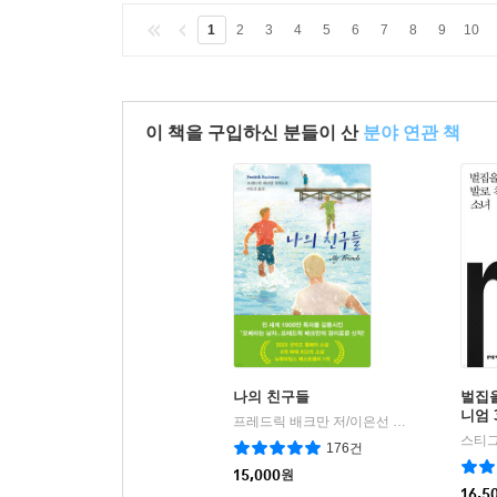
1
2
3
4
5
6
7
8
9
10
이 책을 구입하신 분들이 산
분야 연관 책
나의 친구들
벌집을
니엄 
프레드릭 배크만 저/이은선 역
다산북스
|
스티그
176건
15,000
원
16,5