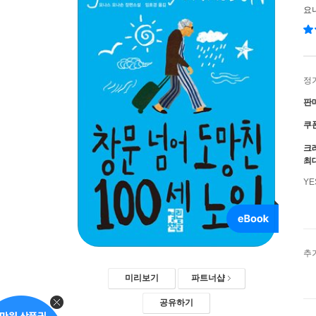
요
정
판
쿠
크
최
Y
추
미리보기
파트너샵
공유하기