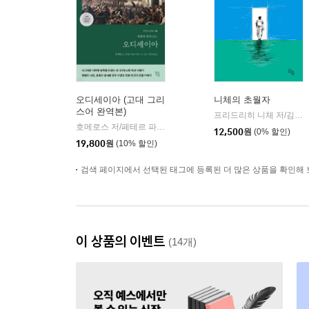
오디세이아 (고대 그리
니체의 초월자
스어 완역본)
프리드리히 니체 저/김철 편역
호메로스 저/페테르 파울 루벤스 그림/박문재 역
현대지성
|
12,500
원
(0% 할인)
19,800
원
(10% 할인)
검색 페이지에서 선택된 태그에 등록된 더 많은 상품을 확인해 
이 상품의 이벤트
(14개)