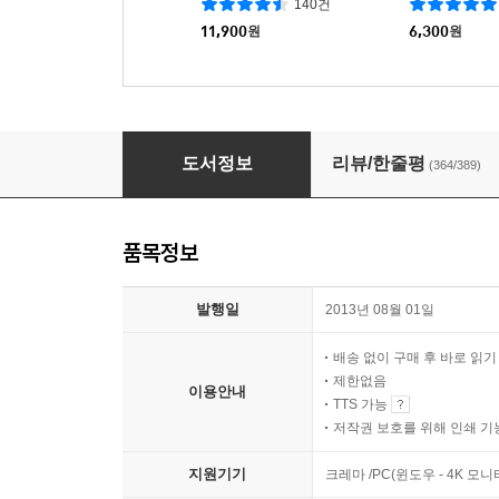
140건
11,900
원
6,300
원
창문 넘어 도망친 100세 노인
도서정보
리뷰/한줄평
(364/389)
품목정보
발행일
2013년 08월 01일
배송 없이 구매 후 바로 읽
제한없음
이용안내
TTS 가능
저작권 보호를 위해 인쇄 기
지원기기
크레마 /PC(윈도우 - 4K 모