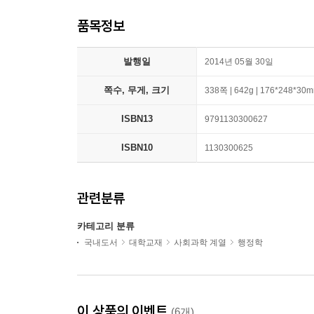
품목정보
발행일
2014년 05월 30일
쪽수, 무게, 크기
338쪽 | 642g | 176*248*30
ISBN13
9791130300627
ISBN10
1130300625
관련분류
카테고리 분류
국내도서
대학교재
사회과학 계열
행정학
이 상품의 이벤트
(6개)