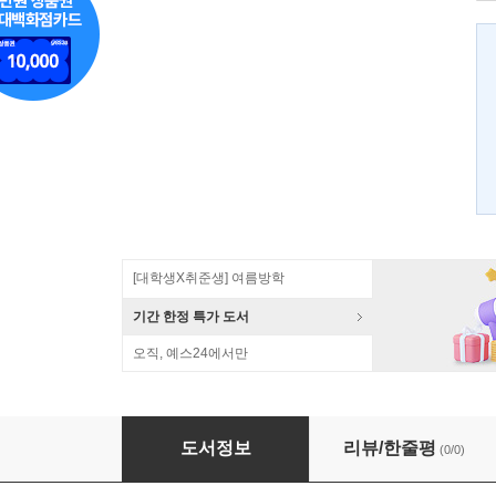
[대학생X취준생] 여름방학
기간 한정 특가 도서
오직, 예스24에서만
21세기 국가 방첩
도서정보
리뷰/한줄평
(0/0)