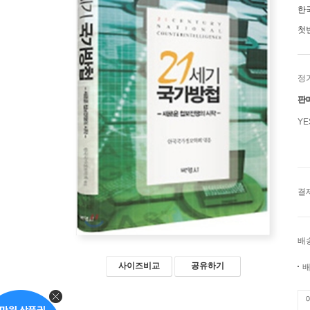
한
첫
정
판
Y
결
배
사이즈비교
공유하기
배