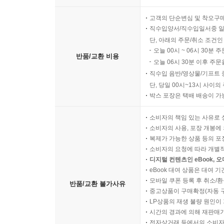
고객의 단순변심 및 착오구
직수입양서/직수입일서중 일
단, 아래의 주문/취소 조건인
오늘 00시 ~ 06시 30분 
반품/교환 비용
오늘 06시 30분 이후 주문
직수입 음반/영상물/기프트 
단, 당일 00시~13시 사이
박스 포장은 택배 배송이 가
소비자의 책임 있는 사유로 
소비자의 사용, 포장 개봉에 
복제가 가능한 상품 등의 포장을 
소비자의 요청에 따라 개별
디지털 컨텐츠인 eBook, 
eBook 대여 상품은 대여 기
모바일 쿠폰 등록 후 취소/환
반품/교환 불가사유
중고상품이 구매확정(자동 
LP상품의 재생 불량 원인이 기
시간의 경과에 의해 재판매가
전자상거래 등에서의 소비자