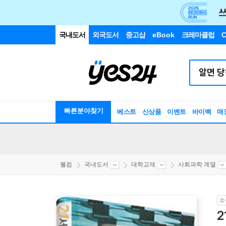
국내도서
외국도서
중고샵
eBook
크레마클럽
C
빠른분야찾기
베스트
신상품
이벤트
바이백
매
웰컴
국내도서
대학교재
사회과학 계열
소
2