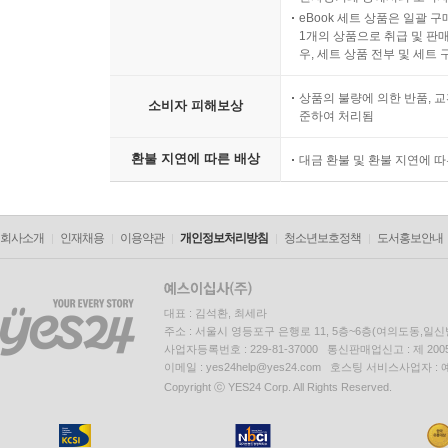
eBook 세트 상품은 일괄 
1개의 상품으로 취급 및 판매
우, 세트 상품 전부 및 세트
상품의 불량에 의한 반품, 교
소비자 피해보상
준하여 처리됨
환불 지연에 따른 배상
대금 환불 및 환불 지연에 
회사소개
인재채용
이용약관
개인정보처리방침
청소년보호정책
도서홍보안내
대표 : 김석환, 최세라
주소 : 서울시 영등포구 은행로 11, 5층~6층(여의도동,일신
사업자등록번호 : 229-81-37000 통신판매업신고 : 제 200
이메일 : yes24help@yes24.com 호스팅 서비스사업자 :
Copyright ⓒ YES24 Corp. All Rights Reserved.