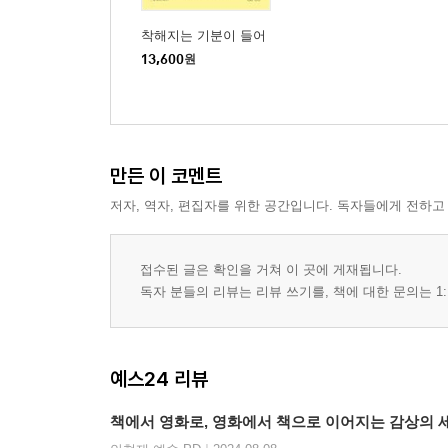
파격과 광기의 질주 ― 마스크걸
판타지가 아닌 지향점을 제시하는 힘 ― 다음 소희
착해지는 기분이 들어
동시대 예술의 모든 논쟁적 이슈를 껴안은 이름 ― T
13,600
원
한 사람의 눈에 담긴 우주를 보았다 ― 오펜하이머
수수께끼 같던 예술가, 아버지에게 ― 물방울을 그
겨우 내가 된 나 자신을 바라보며 ― 절해고도
진실을 안다는 착각, 나는 아니라는 방관 ― 괴물
만든 이 코멘트
광활한 고요 속에서 삶을 보다 ― 여덟 개의 산
저자, 역자, 편집자를 위한 공간입니다. 독자들에게 전하고
학대과 자기혐오에서 살아남기 ― 베이비 레인디어
법정의 언어로 해부하는 부부의 세계 ― 추락의 해
담장을 사이에 둔 낙원과 지옥 ― 존 오브 인터레스
접수된 글은 확인을 거쳐 이 곳에 게재됩니다.
독자 분들의 리뷰는 리뷰 쓰기를, 책에 대한 문의는 1:
3관 공상의 밤: 스크린 너머로의 상상
경계를 넘나드는 불온한 탐미 ― 아네트
예스24 리뷰
삶은 영화, 일상은 마술이 되는 순간들 ― 우연과 
책에서 영화로, 영화에서 책으로 이어지는 감상의 
삶으로부터 벗어날 수 없다는 편집증적 공포 ― 보