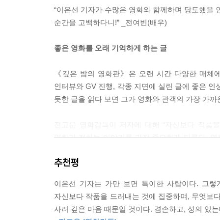
---「삶이 폐허일 때 나눌 수 있는 우정의 몫 - 나
“이은선 기자가 수많은 영화와 함께하며 당도했을 인
순간을 고백하다니!” _전여빈(배우)
자신을 움직이는 감정이 두려움인지 사랑인지, 안전
회비용 같은 단어들이 더 손쉽게 사람들의 마음으로
좋은 영화를 오래 기억하게 하는 글
입한다는 것의 가치를 생각하게 한다. 타인의 열
그래서일 것이다.
《깊은 밤의 영화관》은 오랜 시간 다양한 매체에
---「열정을 전염시키는 마법 - 틱, 틱...붐!」중에서
인터뷰와 GV 진행, 각종 지면에 실린 글에 좋은 인
듯한 글을 읽다 보면 그가 영화와 관객의 가장 가까
사연을 극화하고 영상으로 옮기면서 이야기의 복잡
이다. 실제로 이 작품의 강점은 인간의 마음속 깊
전고운 영화감독이 저자에 대해 “자신보다 작품을
신 건강 문제는 주인공의 상태라기보다 작품의 핵심 
영화가 전하는 이야기를 가장 중요하게 다룬다. 영
망. 인간을 살게 하는 게 아니라 속수무책으로 망
알아채지 못한 장면의 의미를 깨달을 수 있고, ‘맞
조차 최상으로 화려하고 멋진 상태만 드러내려는 기
추천평
영화의 감동이 더욱 입체적으로 살아난다.
---「학대와 자기혐오에서 살아남기 - 베이비 레
이은선 기자는 가만 보면 특이한 사람이다. 그렇
당신만의 고요한 상영관을 채워줄 56편의 작품들
밤의 계단을 내려가며 끝없는 어둠 속으로 향하는
자신보다 작품을 드러내는 것에 집중하며, 무엇보다
는 라스트 신 역시 쉽사리 잊기 힘든 감흥을 남긴다
사려 깊은 마음 때문일 것이다. 겸손하고, 성의 있는
“이들 작품은 영화로 대변되는 스토리 매체 자체
고 기록할 것인지를 묻는다. 인간성을 거세한 아름다