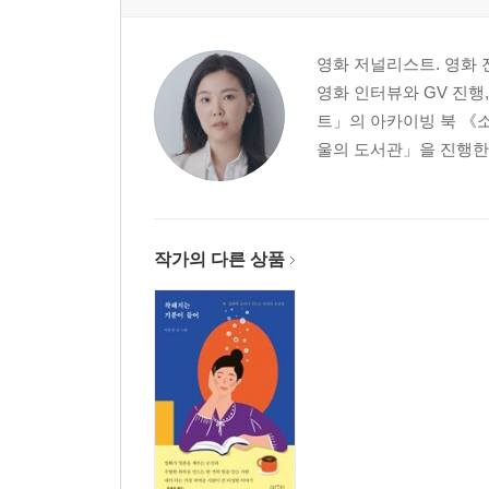
전설이 귀환할 때 ― 더 퍼스트 슬램덩크
슈퍼스타 블록버스터의 모범 답안 ― 탑건: 매버릭
영화 저널리스트. 영화
잊히지 않는 모두의 꿈, 영화 ― 파벨만스
영화 인터뷰와 GV 진행
20년의 시간을 가로질러 다시 만나다 ― 고양이를 
트」의 아카이빙 북 《소
이토록 정성스러운 포기 ― 콩트가 시작된다
울의 도서관」을 진행한
기억은 헤어지지 않아 ― 로봇 드림
2관 사유의 밤: 나와 당신의 마음들
작가의 다른 상품
의미는 무엇일까요? ― 애스터로이드 시티
나는 여기에 와본 적이 있다 ― 우리가 사랑이라고 
고요하지 않은 마음들을 시처럼 응시하며 ― 정말 먼
인물과 세상을 향한 가열찬 응시 ― 너의 눈을 들
마침내 이 영화를 흠모하겠다는 결심 ― 헤어질 결
달콤 씁쓸한 우리의 도시 ― 사랑할 땐 누구나 최악
그 누구의 왕족도 아닌 ― 스펜서
기계를 통한 존재론적 사유 ― 애프터 양