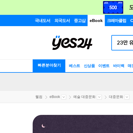
국내도서
외국도서
중고샵
eBook
크레마클럽
C
빠른분야찾기
베스트
신상품
이벤트
바이백
매
웰컴
eBook
예술 대중문화
대중문화