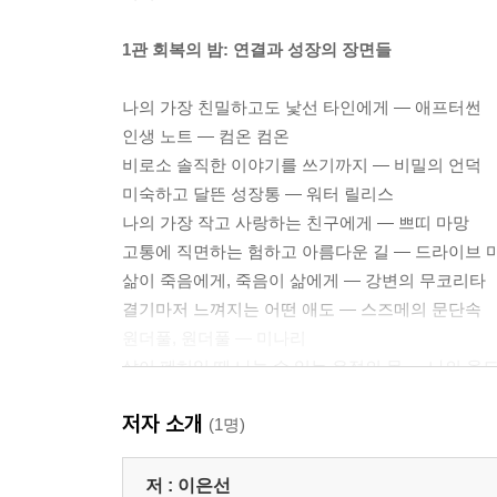
1관 회복의 밤: 연결과 성장의 장면들
나의 가장 친밀하고도 낯선 타인에게 ― 애프터썬
인생 노트 ― 컴온 컴온
비로소 솔직한 이야기를 쓰기까지 ― 비밀의 언덕
미숙하고 달뜬 성장통 ― 워터 릴리스
나의 가장 작고 사랑하는 친구에게 ― 쁘띠 마망
고통에 직면하는 험하고 아름다운 길 ― 드라이브 
삶이 죽음에게, 죽음이 삶에게 ― 강변의 무코리타
결기마저 느껴지는 어떤 애도 ― 스즈메의 문단속
원더풀, 원더풀 ― 미나리
삶이 폐허일 때 나눌 수 있는 우정의 몫 ― 나의 올
사랑이 우릴 구원할지도 ― 본즈 앤 올
저자 소개
거창한 꿈이 없는 삶일지라도 ― 소울
(1명)
이토록 내향적인 여행 ― 박하경 여행기
열정을 전염시키는 마법 ― 틱, 틱...붐!
저 :
이은선