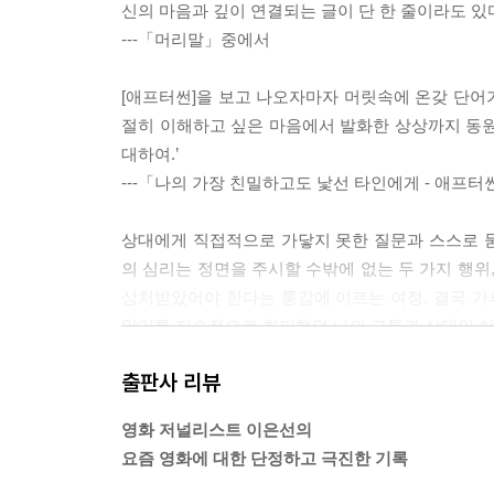
신의 마음과 깊이 연결되는 글이 단 한 줄이라도 있
---「머리말」중에서
[애프터썬]을 보고 나오자마자 머릿속에 온갖 단어가
절히 이해하고 싶은 마음에서 발화한 상상까지 동원
대하여.’
---「나의 가장 친밀하고도 낯선 타인에게 - 애프
상대에게 직접적으로 가닿지 못한 질문과 스스로 
의 심리는 정면을 주시할 수밖에 없는 두 가지 행위
상처받았어야 한다는 통감에 이르는 여정. 결국 
알기를 지속적으로 회피했던 나의 고통과 상대의 허
---「고통에 직면하는 험하고 아름다운 길 - 드라
출판사 리뷰
켄 로치 감독은 교훈적이지만 교조적이진 않고, 장황
영화 저널리스트 이은선의
경청하고 배웠다.” 평생 세상이 나아지기를 소망하
요즘 영화에 대한 단정하고 극진한 기록
비결이다.