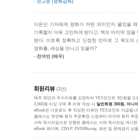
- 전고운 (영화감독)
마련해주었다. 아직은 타인과 나를 둘러싼 세계를
인간성의 연대를 택할 것인가. 분쟁과 참사가 여전히
중에서
---「담장을 사이에 둔 낙원과 지옥 - 존 오브 인터레스트
이은선 기자에게 영화가 어떤 의미인지 물었을 때,
영화의 모습이 점점 더 빠르게 변하고 있다. 저자는
기록할지 더욱 고민하게 된다고. 책의 마지막 장을
드라마까지 시선을 넓혀 56편의 작품을 소개한다
된다. 이토록 정확하고 단정한 언어로 그 목도의 
기준에서도 영화에 대한 저자의 애정이 짙게 느껴진
영화를, 세상을 만나고 있을까?
- 전여빈 (배우)
짧고 자극적인 영상이 범람하는 가운데 시간을 들여
그런 가치를 알아보는 사람들이 갖는 고요한 감상의 시
독자들이 다양한 영화의 정취를 만끽할 수 있도록 했다
기억, 해소되지 못한 마음의 회복으로 나아가는 영화들을
회원리뷰
(3건)
사유로 이끄는 영화들, 3관 ‘공상의 밤’은 [에브리씽
매주 10건의 우수리뷰를 선정하여 YES포인트 3만원을 드
영화들을 소개한다.
3,000원 이상 구매 후 리뷰 작성 시
일반회원 300원, 마니아
eBook은 다운로드 후 작성한 리뷰만 YES포인트 지급됩니
저자의 글을 통해 우리는 이미 본 영화든 아직 보지
클래스는 첫번째 회차 주문확정 시점부터 마지막 회차 주문
사락 독서모임으로 진행된 클래스는 사락 독서모임 게시판
영화에서 다시 책으로 이어지는 풍성한 감상의 경험
eBook 페이백, CD/LP, DVD/Blu-ray, 패션 및 판매금