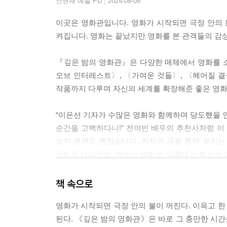
사랑의 운명, 도시가 잃어버린 신화 ― 운디네
|
안현재 예술 PD
2024-08-08
‘No Crying’의 규칙 ― 프렌치 디스패치
이곳은 영화관입니다. 영화가 시작되면 극장 안의 
영화를 왜 만들어야 하냐고 물으신다면 ― 거미집
켜집니다. 영화는 끝났지만 영화를 본 관객들의 감
미쳐야 사는 여자들 ― 글리치
우린 결국 다 망할 거예요. 그래도… ― 돈 룩 업
『깊은 밤의 영화관』은 다양한 매체에서 영화를 
불온한 상상력의 스펙터클 ― 놉
오브 인터레스트〉, 〈가여운 것들〉, 〈헤어질 결심
딜레마 위에 펼쳐진 소시민 지옥도 ― 콘크리트 유
작품까지 다루며 자신의 세계를 확장해준 좋은 영
대혼돈의 멀티버스 ― 에브리씽 에브리웨어 올 앳 
뭔가 다른 히어로가 왔다 ― 보건교사 안은영
“이은선 기자가 수많은 영화와 함께하며 당도했을 인
기괴하고 음울해서 매력적인 수요일의 아이 ― 웬
순간을 고백하다니!” 전여빈 배우의 추천사처럼 이
전도연의, 전도연에 의한, 전도연을 위한 ― 길복순
보지 못해도 괜찮습니다. 저자의 글을 통해 우리는 
불륜의 진짜 맛 ― LTNS
싶어질 테니깐요. 책에서 영화로, 영화에서 책으로
SF 블록버스터의 새로운 바이블 ― 듄 시리즈
기이하게 아름다운 크리처의 성장 ― 가여운 것들
책 속으로
수록 영화 정보
영화가 시작되면 극장 안의 불이 꺼진다. 이윽고 한
된다. 《깊은 밤의 영화관》은 바로 그 충만한 시간