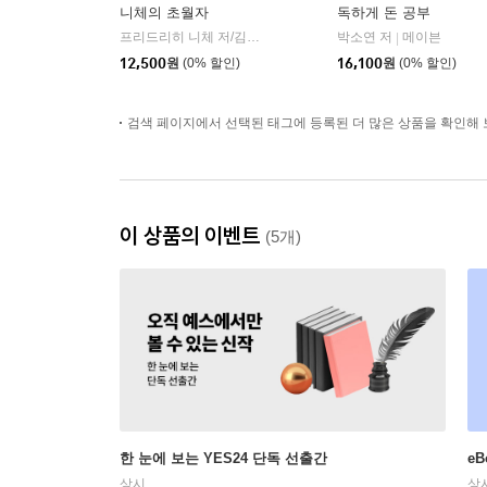
니체의 초월자
독하게 돈 공부
프리드리히 니체 저/김철 편역
히읏
박소연 저
메이븐
|
|
12,500
원
(0% 할인)
16,100
원
(0% 할인)
검색 페이지에서 선택된 태그에 등록된 더 많은 상품을 확인해 
이 상품의 이벤트
(5개)
한 눈에 보는 YES24 단독 선출간
e
상시
상