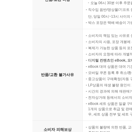
오늘 06시 30분 이후 주문
직수입 음반/영상물/기프트 
단, 당일 00시~13시 사이
박스 포장은 택배 배송이 가
소비자의 책임 있는 사유로 
소비자의 사용, 포장 개봉에 
복제가 가능한 상품 등의 포장을 
소비자의 요청에 따라 개별
디지털 컨텐츠인 eBook, 
eBook 대여 상품은 대여 기
모바일 쿠폰 등록 후 취소/환
반품/교환 불가사유
중고상품이 구매확정(자동 
LP상품의 재생 불량 원인이 기
시간의 경과에 의해 재판매가
전자상거래 등에서의 소비자
eBook 세트 상품은 일괄 
1개의 상품으로 취급 및 판매
우, 세트 상품 전부 및 세트
상품의 불량에 의한 반품, 교
소비자 피해보상