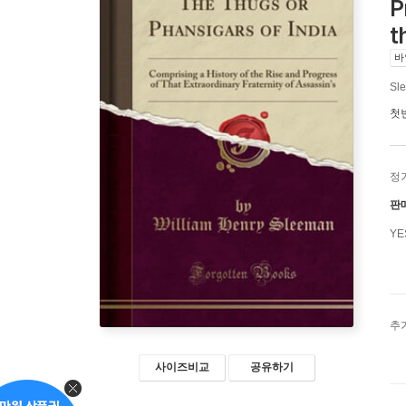
P
t
바
Sl
첫
정
판
Y
추
사이즈비교
공유하기