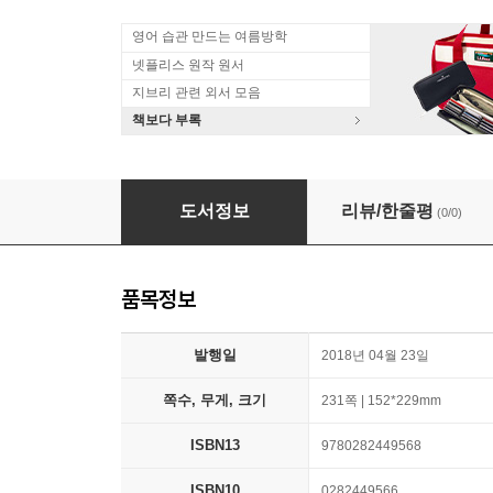
영어 습관 만드는 여름방학
넷플리스 원작 원서
지브리 관련 외서 모음
책보다 부록
도서정보
리뷰/한줄평
(0/0)
품목정보
발행일
2018년 04월 23일
쪽수, 무게, 크기
231쪽 | 152*229mm
ISBN13
9780282449568
ISBN10
0282449566