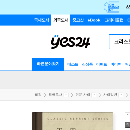
국내도서
외국도서
중고샵
eBook
크레마클럽
C
빠른분야찾기
베스트
신상품
이벤트
바이백
매
웰컴
외국도서
인문 사회
사회일반
소
직