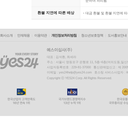
준하여 처리됨
환불 지연에 따른 배상
대금 환불 및 환불 지연에 
회사소개
인재채용
이용약관
개인정보처리방침
청소년보호정책
도서홍보안내
대표 : 김석환, 최세라
주소 : 서울시 영등포구 은행로 11, 5층~6층(여의도동,일신
사업자등록번호 : 229-81-37000 통신판매업신고 : 제 200
이메일 : yes24help@yes24.com 호스팅 서비스사업자 :
Copyright ⓒ YES24 Corp. All Rights Reserved.