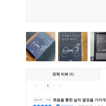
함께 노래하며 즐거워하자.
머지않아 우리는 먼지가 되리니.”
- 헤르만 헤세, 〈가을〉(1918)
6
전체 리뷰
(6)
1
죽음을 통한 삶의 열정을 가지게
종이책
구매
n********0
2025-01-09
신고