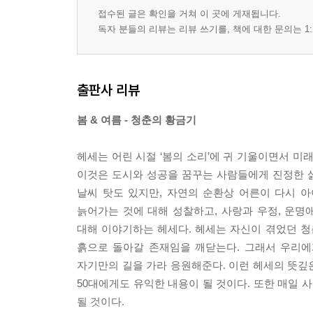
행복에 이르는 길
접수된 글은 확인을 거쳐 이 곳에 게재됩니다.
쇼펜하우어의 행복론
독자 분들의 리뷰는 리뷰 쓰기를, 책에 대한 문의는 1:
4. 겨울 - 삶에서 벗어나기
죽어서 되어라(Stirb und werde)!
출판사 리뷰
헤세의 겨울 - 삶이 또다시 창조의 광채로 빛나는 
봄 & 여름 - 청춘의 황금기
신으로 가는 자기 형성의 길
늙는다는 것에는 나름의 고유한 가치가 있다
헤세는 어린 시절 ‘봄의 소리’에 귀 기울이면서 미래
쉰 살의 나이
이것은 도시와 성공을 꿈꾸는 사람들에게 진정한 삶
시대의 두 가지 중병
날씨 탓도 있지만, 자연의 순환상 어른이 다시 
안주하지 말고 늘 새로 시작하라
늙어가는 것에 대해 성찰하고, 사랑과 우정, 운명
물은 낮은 곳으로 흐른다
대해 이야기하는 헤세다. 헤세는 자신이 겪었던 청
노년에 대한 단상
흙으로 돌아갈 존재임을 깨닫는다. 그래서 우리에
죽음에 대한 단상
자기만의 길을 가라 응원해준다. 이런 헤세의 뜻깊은 
죽음을 두려워하지 말라
50대에게도 유익한 내용이 될 것이다. 또한 매일 
죽어서 되어라
될 것이다.
머지않아 우리는 먼지가 되리니