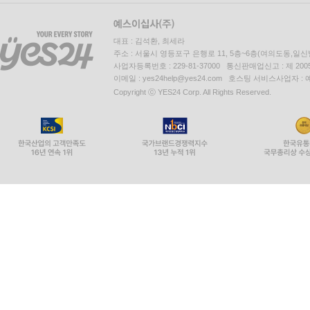
대표 : 김석환, 최세라
주소 : 서울시 영등포구 은행로 11, 5층~6층(여의도동,일신
사업자등록번호 : 229-81-37000 통신판매업신고 : 제 200
이메일 : yes24help@yes24.com 호스팅 서비스사업자 :
Copyright ⓒ YES24 Corp. All Rights Reserved.