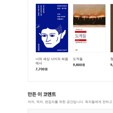
뭔가를 사랑할 수 있다는 건 구원이다
획일화에 저항하라
예술은 영혼의 언어이다
3. 가을 - 삶을 관조하기
자기실현의 길(Der Weg zur Selbstverwirklichung
헤세의 가을 - 더 높은 삶으로 들어가는 계절
노화
너와 세상 사이의 싸움
도적들
의미 있는 삶을 살아라
에서
9,800
원
9
책은 자신에게 돌아가는 길을 알려준다
7,700
원
일을 통한 자기실현이 가능한가?
매사에 일비일희하지 마라
사소한 일을 진지하게 생각하라
만든 이 코멘트
당파심은 삶을 변화시키지 못한다
세상의 고통을 함께 느껴라
저자, 역자, 편집자를 위한 공간입니다. 독자들에게 전하고
자기실현의 길