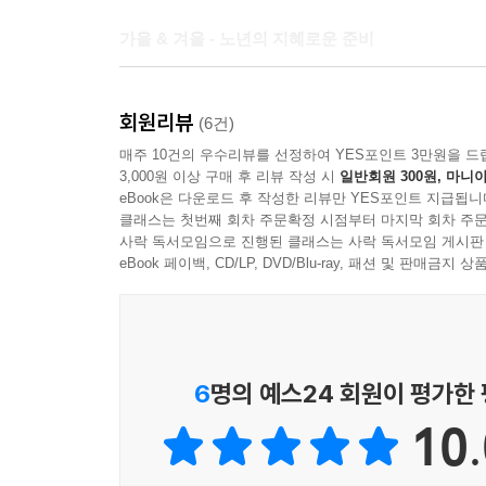
가을 & 겨울 - 노년의 지혜로운 준비
헤르만 헤세 연보
헤세는 ‘가을’을 더 높은 삶으로 들어가는 계절, 죽
회원리뷰
삶의 고통, 고통의 의미 그리고 자기실현의 길을 깨
(6건)
아니며 새로운 시작을 하는 것이라고 주장했는데, 이
매주 10건의 우수리뷰를 선정하여 YES포인트 3만원을 드
3,000원 이상 구매 후 리뷰 작성 시
일반회원 300원, 마니아
봄과 여름도 특별하지만, 가을과 겨울은 특히 더
eBook은 다운로드 후 작성한 리뷰만 YES포인트 지급됩니
때문이다. 그는 이때 삶을 관조하라 말하며, 세상
클래스는 첫번째 회차 주문확정 시점부터 마지막 회차 주문
삶에서 벗어나 죽어서 무언가 되라고 한다. 한 줌
사락 독서모임으로 진행된 클래스는 사락 독서모임 게시판
두려워하지 않는다. 이 책은 삶의 순리에 대해 그리
eBook 페이백, CD/LP, DVD/Blu-ray, 패션 및 판매금
“머지않아 바람이 불어오고
머지않아 죽음이 다가와 수확하리라.
머지않아 회색 유령이 와서 웃으면
6
명의 예스24 회원이 평가한
우리 심장은 얼어붙고
10.
정원도 그 화사함을
생명도 그 빛을 잃으리라.