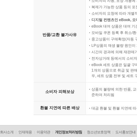
소비자의 사용, 포장 개봉에 
복제가 가능한 상품 등의 포장을 
소비자의 요청에 따라 개별
디지털 컨텐츠인 eBook, 
eBook 대여 상품은 대여 기
모바일 쿠폰 등록 후 취소/환
반품/교환 불가사유
중고상품이 구매확정(자동 
LP상품의 재생 불량 원인이 기
시간의 경과에 의해 재판매가
전자상거래 등에서의 소비자
eBook 세트 상품은 일괄 
1개의 상품으로 취급 및 판매
우, 세트 상품 전부 및 세트
상품의 불량에 의한 반품, 교
소비자 피해보상
준하여 처리됨
환불 지연에 따른 배상
대금 환불 및 환불 지연에 
회사소개
인재채용
이용약관
개인정보처리방침
청소년보호정책
도서홍보안내