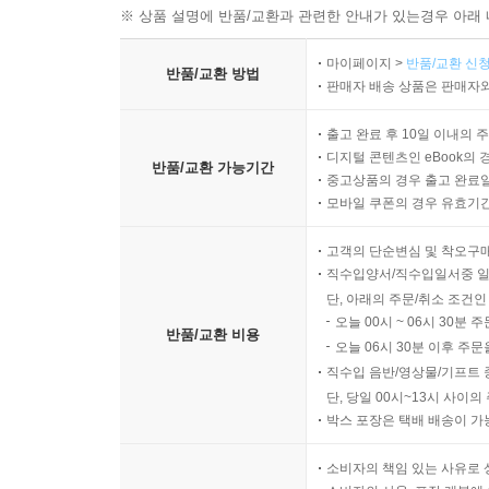
※ 상품 설명에 반품/교환과 관련한 안내가 있는경우 아래 
마이페이지 >
반품/교환 신청
반품/교환 방법
판매자 배송 상품은 판매자와
출고 완료 후 10일 이내의 
디지털 콘텐츠인 eBook의 
반품/교환 가능기간
중고상품의 경우 출고 완료일
모바일 쿠폰의 경우 유효기간(
고객의 단순변심 및 착오구
직수입양서/직수입일서중 일
단, 아래의 주문/취소 조건인
오늘 00시 ~ 06시 30분 
반품/교환 비용
오늘 06시 30분 이후 주문
직수입 음반/영상물/기프트 
단, 당일 00시~13시 사이
박스 포장은 택배 배송이 가
소비자의 책임 있는 사유로 