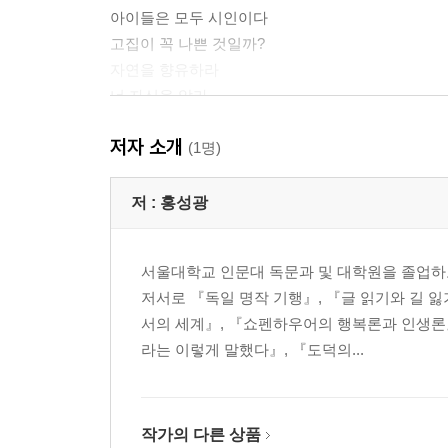
아이들은 모두 시인이다
고집이 꼭 나쁜 것일까?
자연을 향유하라
너 자신을 알라
내면을 풍요롭게 하라
저자 소개
(1명)
2. 여름 - 삶의 파도에 뛰어들기
너 자신의 길을 가라(Geh deinen eigenen Weg)!
저 :
홍성광
헤세의 여름 - 어른이 아이가 되고, 삶이 다시 기적
서울대학교 인문대 독문과 및 대학원을 졸업하
늙어가는 중에
저서로 『독일 명작 기행』, 『글 읽기와 길 
평화는 전쟁보다 고귀하다
서의 세계』, 『쇼펜하우어의 행복론과 인생론
헤세는 정치적인가?
라는 이렇게 말했다』, 『도덕의...
괴테에게로 가는 길
헤세와 토마스 만의 우정
우정은 삶의 활력이다
너 자신의 길을 가라
작가의 다른 상품