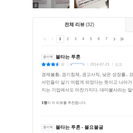
가진 집단이어야만 한다는 것이다. 그러기 위해
2
것이지만, 경영목표라는 경영자의 의지를 전 직원
투혼을 가지고 경영목표의 실현을 위해 매진함과 
전체 리뷰
(32)
1
2
3
4
5
6
7
고귀한 동기를 가져라
불타는 투혼
종이책
경영자는 여러 국면에서 항상 판단을 요구받는다. 
k*******n
2014-07-23
신고
|
|
|
기업의 운명조차 결정된다. 그렇다면 마음속에 판단
경제불황, 경기침체, 권고사직, 낮은 성장률..
흔들림이 없어야 한다. 이나모리 가즈오는 ‘인간으
서민들이 살기 어렵게 되었다는 뜻이고 나아가
경영에 임하되 ‘세상을 위해, 사람을 위해’라는 고
지는 기업에서도 마찬가지다. 대마불사라는 말이
비즈니스에서 성공하기 위해서는 불타는 투혼이 반
잘못된 동기로 그 투혼을 불러일으켜 탐욕으로 비
1명
이 이 리뷰를 추천합니다.
근거한 미국식 자본주의의 폐해를 들고 있다. 따
강조한다.
그는 경영자로서 ‘전 직원의 물심양면의 행복’
불타는 투혼 - 불요불굴
종이책
대의명분을 잃지 않았다. 단기적인 수익이 아니라