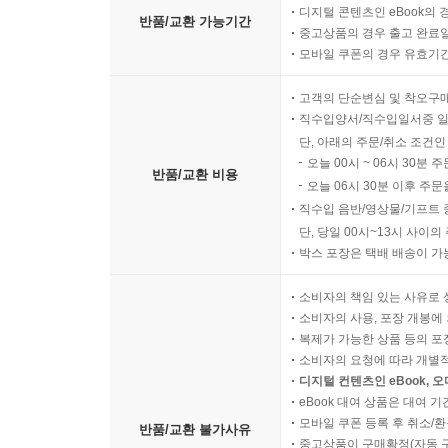
디지털 콘텐츠인 eBook의 
반품/교환 가능기간
중고상품의 경우 출고 완료일
모바일 쿠폰의 경우 유효기간(
고객의 단순변심 및 착오구
직수입양서/직수입일서중 일
단, 아래의 주문/취소 조건인
오늘 00시 ~ 06시 30분 
반품/교환 비용
오늘 06시 30분 이후 주문
직수입 음반/영상물/기프트 
단, 당일 00시~13시 사이
박스 포장은 택배 배송이 가
소비자의 책임 있는 사유로 
소비자의 사용, 포장 개봉에 
복제가 가능한 상품 등의 포장을 
소비자의 요청에 따라 개별
디지털 컨텐츠인 eBook, 
eBook 대여 상품은 대여 기
모바일 쿠폰 등록 후 취소/환
반품/교환 불가사유
중고상품이 구매확정(자동 