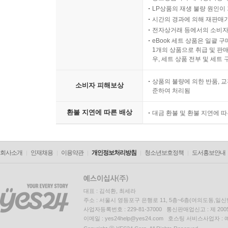
LP상품의 재생 불량 원인이 기
시간의 경과에 의해 재판매가
전자상거래 등에서의 소비자
eBook 세트 상품은 일괄 
1개의 상품으로 취급 및 판매
우, 세트 상품 전부 및 세트
상품의 불량에 의한 반품, 교
소비자 피해보상
준하여 처리됨
환불 지연에 따른 배상
대금 환불 및 환불 지연에 
회사소개
인재채용
이용약관
개인정보처리방침
청소년보호정책
도서홍보안내
대표 : 김석환, 최세라
주소 : 서울시 영등포구 은행로 11, 5층~6층(여의도동,일신
사업자등록번호 : 229-81-37000 통신판매업신고 : 제 200
이메일 : yes24help@yes24.com 호스팅 서비스사업자 :