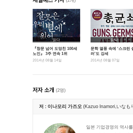
(2개)
제4장 덕으로 부딪쳐라
덕으로 제어된 투혼 ｜ 덕으로 경영하라 ｜ 이타심
제5장 마음을 변화시켜라
일본항공 회생에 뛰어들다 ｜ 현실을 직시하다 ｜ 
읽다
읽다
불러일으켜라 ｜ 사람의 마음을 바꾸다
『창문 넘어 도망친 100세
문학 열풍 속에 ‘스크린 
노인』 3주 연속 1위
러’도 강세
2014년 08월 14일
2014년 08월 07일
제6장 투혼으로 부활하라
경제 회생의 시나리오 ｜ 발상을 전환하라 ｜ 장
부활의 열쇠는 투혼이다
저자 소개
(2명)
나오며_ 투혼의 리더를 양성하라
저 :
이나모리 가즈오
(Kazuo Inamori,い
일본 기업경영의 역사를 다