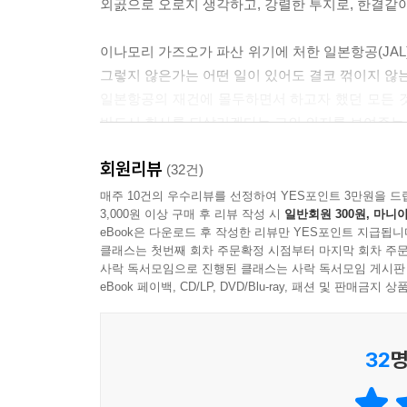
외곬으로 오로지 생각하고, 강렬한 투지로, 한결같이
이나모리 가즈오가 파산 위기에 처한 일본항공(JAL
그렇지 않은가는 어떤 일이 있어도 결코 꺾이지 않는
일본항공의 재건에 몰두하면서 하고자 했던 모든 
반드시 회사를 되살리겠다는 그의 의지를 보여주는 
《불타는 투혼》은 이나모리 가즈오가 2012년 3
회원리뷰
살아온 경험을 돌이키며 경영과 경영자의 자세를 짚
(32건)
전가하는 경영자들이 많다고 일침을 가한다. 또한 
매주 10건의 우수리뷰를 선정하여 YES포인트 3만원을 드
3,000원 이상 구매 후 리뷰 작성 시
일반회원 300원, 마니아
필요한 것은 어떤 장해도 극복해내고자 하는 불요불
eBook은 다운로드 후 작성한 리뷰만 YES포인트 지급됩니
그는 어떤 곤경에 처한 기업이라도 전 직원이 투
클래스는 첫번째 회차 주문확정 시점부터 마지막 회차 주문
모색해간다면 난관을 극복하고 발전할 수 있으며 
사락 독서모임으로 진행된 클래스는 사락 독서모임 게시판
비전을 높게 설정해야 하며, 비즈니스 환경이 악
eBook 페이백, CD/LP, DVD/Blu-ray, 패션 및 판매금
투혼을 갖고 임하면 미래는 반드시 열릴 것이라고 
그는 “경영자에게는 격투기를 할 때와 같은 투혼
32
명
한다”고 단언한다. 중소기업, 중견기업, 대기업을
발전을 거듭하고 경제는 빛을 되찾을 수 있다고 강
기회임을 상기시키고 이까짓 것에 질 수 없다는 강한