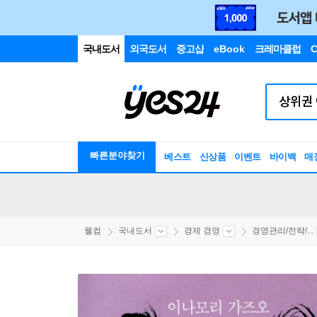
국내도서
외국도서
중고샵
eBook
크레마클럽
C
빠른분야찾기
베스트
신상품
이벤트
바이백
매
웰컴
국내도서
경제 경영
경영관리/전략/...