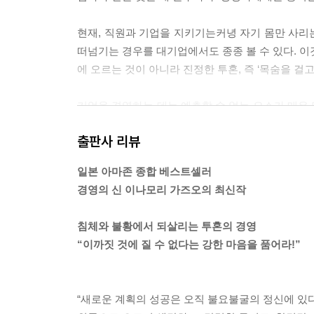
현재, 직원과 기업을 지키기는커녕 자기 몸만 사리
떠넘기는 경우를 대기업에서도 종종 볼 수 있다. 이
에 오르는 것이 아니라 진정한 투혼, 즉 ‘목숨을 걸
기업을 경영하는 데는 예측할 수 없는 요소가 매우
에 들어서는 등 불확실한 요소가 너무나 많아 좀
출판사 리뷰
직원들에게 지속적으로 공표해 회사의 방향을 목표를 
일본 아마존 종합 베스트셀러
나는 그러한 경험에서 불황은 성장의 기회임을 다시
경영의 신 이나모리 가즈오의 최신작
내에 만들어졌다. 그러한 모범이 많을수록 기업의 체
떻게 교세라의 기업 체질을 강화하고 다음의 도약을 위
침체와 불황에서 되살리는 투혼의 경영
“이까짓 것에 질 수 없다는 강한 마음을 품어라!”
--- 본문 중에서
“새로운 계획의 성공은 오직 불요불굴의 정신에 있다