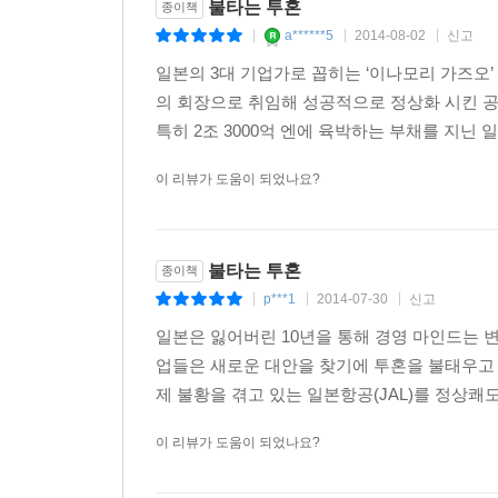
9. 용기를 가지고 부딪치라
불타는 투혼
종이책
10. 항상 창의적으로 일하라
a******5
2014-08-02
신고
|
|
|
11. 상대를 배려하며 성실히 임하라
일본의 3대 기업가로 꼽히는 ‘이나모리 가즈오’ 그
12. 밝고 적극적인 자세로 꿈과 희망을 품고, 늘 정
의 회장으로 취임해 성공적으로 정상화 시킨 공
특히 2조 3000억 엔에 육박하는 부채를 지닌 
이 리뷰가 도움이 되었나요?
불타는 투혼
종이책
p***1
2014-07-30
신고
|
|
|
일본은 잃어버린 10년을 통해 경영 마인드는 변
업들은 새로운 대안을 찾기에 투혼을 불태우고 
제 불황을 겪고 있는 일본항공(JAL)를 정상쾌
이 리뷰가 도움이 되었나요?