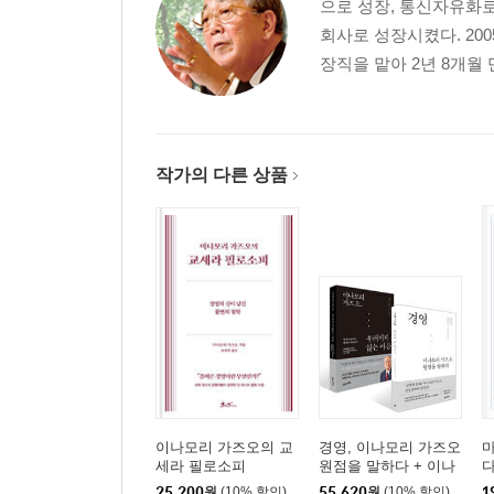
으로 성장, 통신자유화로 
회사로 성장시켰다. 200
장직을 맡아 2년 8개월 
작가의 다른 상품
이나모리 가즈오의 교
경영, 이나모리 가즈오
마
세라 필로소피
원점을 말하다 + 이나
모리 가즈오, 부러지지
25,200
원
(10% 할인)
55,620
원
(10% 할인)
1