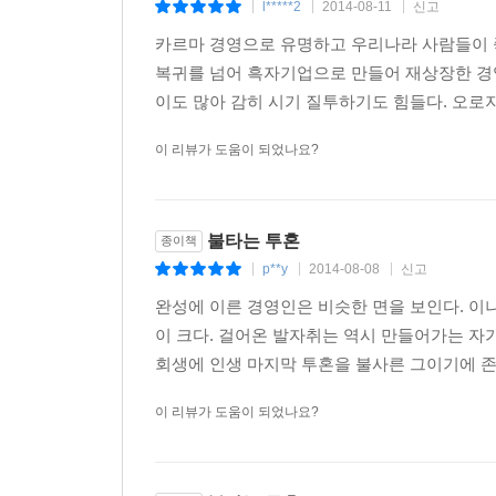
l*****2
2014-08-11
신고
|
|
|
사업을 지속할 수 있었고, 국민들에게 저렴한 가
국가 경제에 미칠 악영향을 염려하고, 국민들의 편
카르마 경영으로 유명하고 우리나라 사람들이 
이나모리 가즈오는 이 책을 통해 무슨 일이 있어도
복귀를 넘어 흑자기업으로 만들어 재상장한 경
함께 갖출 것을 주문한다. 또 그러한 마음을 가진
이도 많아 감히 시기 질투하기도 힘들다. 오로지
떠오르고 있는 ‘근본’을 향한 그의 메시지는 침
이 리뷰가 도움이 되었나요?
의식과 마음을 바꿈으로써 새로운 성장의 길로 나아
이나모리 가즈오의 12가지 경영 원칙
불타는 투혼
종이책
p**y
2014-08-08
신고
1. 사업의 목적과 의의를 명확히 하라
|
|
|
2. 구체적인 목표를 세우라
완성에 이른 경영인은 비슷한 면을 보인다. 이나
3. 가슴에 열망을 품어라
이 크다. 걸어온 발자취는 역시 만들어가는 자
4. 누구에게도 지지 않게 노력하라
회생에 인생 마지막 투혼을 불사른 그이기에 존경
5. 매출을 최대화하고 비용을 최소화하라
이 리뷰가 도움이 되었나요?
6. 가격 결정이 곧 경영임을 명심하라
7. 경영은 강한 의지로 결정된다
8. 불타는 투혼을 가져라