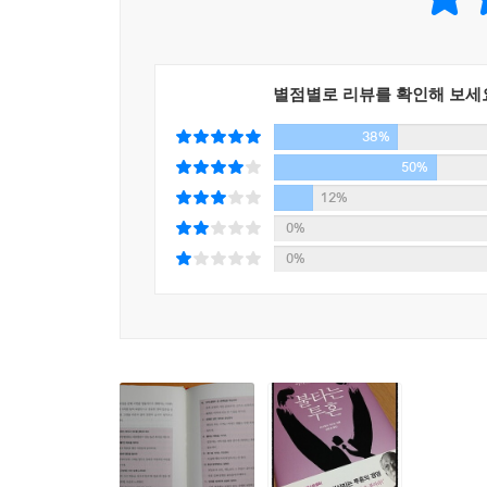
왜 불타는 투혼이 필요한가
별점별로 리뷰를 확인해 보세
38%
이나모리 가즈오는 스물일곱의 나이로 창업해 교세
자리매김했다. 또한 위기에 몰린 일본항공의 경영을 
50%
번도 적자를 내지 않은 경영자, 경영의 신으로 추앙
12%
중소기업으로 출발했다. 맨주먹으로 창업한 그는 어
0%
그는 창업 이후 지금까지 54년간에 걸쳐 단 한 번
0%
것만이 아니라, 높은 수익성을 유지해왔다. 최고 
이익률을 유지하고 있다. 그는 성공 신화의 비결로
실현했다고 밝힌다. 그랬기에 지금의 교세라가 있으며
만약 상식의 범위에서 멈추는 방식으로 일했다면 결코
경쟁에서 승리하기 위해 경영자는 격투기 선수에게도 
수 있을 리가 없다’고 상식을 들이대며 이야기할지
맞서는 격렬한 투지가 필요하다고 강조하고 있다.
그는 투혼을 강조하는 한편, 그 투혼이 경영자만의