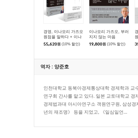
경영, 이나모리 가즈오
이나모리 가즈오, 부러
경
원점을 말하다 + 이나
지지 않는 마음
모리 가즈오, 부러지지
55,620
원
(10% 할인)
19,800
원
(10% 할인)
3
않는 마음 세트
역자 : 양준호
인천대학교 동북아경제통상대학 경제학과 교수로
연구회 간사를 맡고 있다. 일본 교토대학교 경
경제법과대 아시아연구소 객원연구원, 삼성경제
년의 재조명》 등을 지었고, 《일심일언...