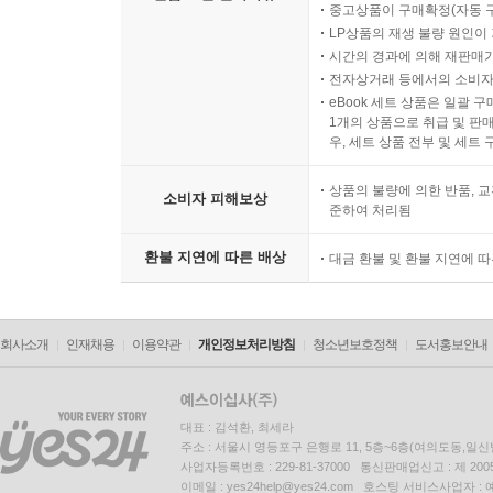
중고상품이 구매확정(자동 
LP상품의 재생 불량 원인이 기
시간의 경과에 의해 재판매가
전자상거래 등에서의 소비자
eBook 세트 상품은 일괄 
1개의 상품으로 취급 및 판매
우, 세트 상품 전부 및 세트
상품의 불량에 의한 반품, 교
소비자 피해보상
준하여 처리됨
환불 지연에 따른 배상
대금 환불 및 환불 지연에 
회사소개
인재채용
이용약관
개인정보처리방침
청소년보호정책
도서홍보안내
대표 : 김석환, 최세라
주소 : 서울시 영등포구 은행로 11, 5층~6층(여의도동,일신
사업자등록번호 : 229-81-37000 통신판매업신고 : 제 200
이메일 : yes24help@yes24.com 호스팅 서비스사업자 :