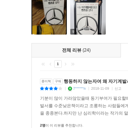
학술 논문들도 아니다. 자기계발서들이다. 이 자기계
중요한 것은 자신이 그 분야에서 일정한 지식을 갖
실패하는 것이 아니다. 열심히 한 사람은 성공하고 
저자는 이러한 일련의 경험을 통해서 자기계발서의 
공하고 그 분야에서 일정 수준에 도달하지 못한 사람
수 있는 에너지를 주는 책은 자기계발서밖에 없다는 
않다. 당연히 실패한다. 실패하는 과정을 통해 그 
방법은 자신의 사고방식과 행동이 변할 때까지 자기
9
야에서 일정 수준 이상의 지식을 배울 기회가 영영 
: 115쪽]
전체 리뷰
(24)
종이에 쓰면 꿈이 이루어지는 걸까? 지금 나의 대답
1
다, 과학적이다”이다. 종이에 쓰면 꿈이 이루어진다
에 꿈을 쓰면 무언가 알 수 없는 힘이 그 꿈을 이룰
행동하지 않는자여 왜 자기계발
종이책
구매
다는 말을 그냥 하는 말, 아니면 미신으로 생각했다.
7******n
2018-11-09
신고
|
|
|
그런데 종이에 쓰면 꿈이 이루어진다는 말에는 중간 
기분이 많이 가라않았을때 동기부여가 필요할때
번 그 꿈을 의식할 뿐이지만, 종이에 써서 옆에 두
발서를 수준낮은책이라고 조롱하는 사람들에게 
찾는다. 구체적 방법을 찾고, 그 방법을 실행한다. 
을 종종본다.하지만 난 심리학이라는 작가의 말에
발서의 힘 : 120~121쪽]
2명
이 이 리뷰를 추천합니다.