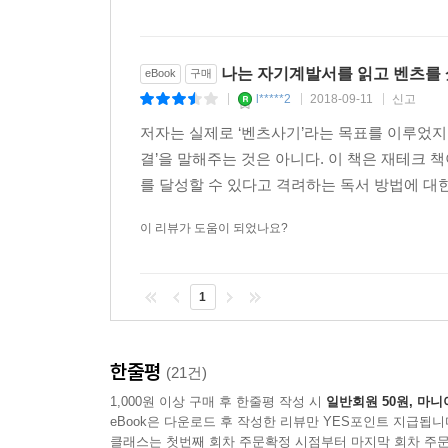
자기계발서를 계속 읽고 실천하면 분명 변화가 이루
아들여야 한다. 몇 개월 만에 효과가 없다고 생각하
나는 자기계발서를 읽고 벤츠를
eBook
구매
된다. 단지 고등학교 졸업장 한 장을 받기 위해서도 
l*****2
2018-09-11
신고
|
|
|
될 뿐인 대학을 마치기 위해서도 4년이란 시간이 
저자는 실제로 ‘벤츠사기’라는 목표를 이루었지
리 인정하자. [2장 절대 무시해선 안 되는 자기계발서의 
결’을 말해주는 것은 아니다. 이 책은 재테크
를 달성할 수 있다고 격려하는 독서 방법에 대한
자기계발서를 읽으면 현실 생활이 달라지는 이유는
이 리뷰가 도움이 되었나요?
달성하는 것, 현실 생활을 변화시키는 것이기 때문이
회과학 책을 많이 읽으면 사회과학 책이 목적으로
목적으로 삼은 현실 생활의 변화가 이루어진다. 
1
질이다. 자기계발서만 특별히 가지는 특성이 아니다
아질 수 있다. [3장 행동하지 않는 자여, 왜 자기계발
한줄평
(21건)
1,000원 이상 구매 후 한줄평 작성 시
일반회원 50원, 마니
eBook은 다운로드 후 작성한 리뷰만 YES포인트 지급됩니
어떤 부문이든 한 부문에 대한 책을 많이 읽으면 그 
클래스는 첫번째 회차 주문확정 시점부터 마지막 회차 주문