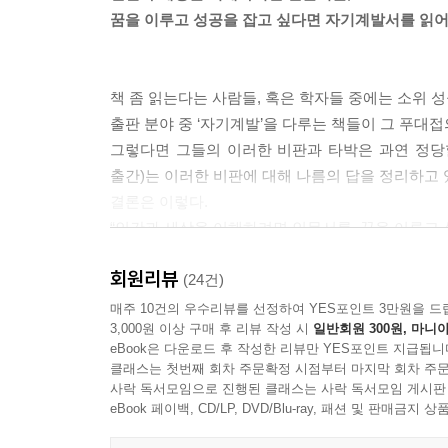
하지만 내가 벤츠를 살 수 있었던 이유는 서울대를 
꿈을 이루고 성공을 잡고 싶다면 자기계발서를 읽어
다. 박사 학위로 벤츠를 탈 수 있는 것도 아니었다.
게 해준 것도 아니다. 내가 교수가 되었을 때 처음으
을 감당할 수 있을 정도는 아니다. 이런 것들만으로는
책 좀 읽는다는 사람들, 혹은 학자들 중에는 소위 성
그러면 어떻게 해서 벤츠를 살 수 있었을까? 그 답
출판 분야 중 ‘자기계발’을 다루는 책들이 그 푸대
의 가치를 높이 산다. 정말로 자기 내면을 변화시키
그렇다면 그들의 이러한 비판과 타박은 과연 정당
물어보면 여전히 내 대답은 이렇다.
출간)는 이러한 비판에 대해 나름의 답을 정리하고 
“자기계발서를 계속 읽어라. 그리고 그 안에 들어 있는 말
결론은 이렇다.
쪽]
“인간과 세상을 이해하려면 인문서를, 꿈을 이루고 
이 책의 저자 최성락 교수(경영학, 동양미래대학교
회원리뷰
제대로 읽는 법에 대해 쓰고 있다. 경영학 박사이자
(24건)
자기계발서에서 하는 이야기는 이 5가지가 거의 전
매주 10건의 우수리뷰를 선정하여 YES포인트 3만원을 드
도하라, 꿈을 구체화하라, 그리고 꿈을 종이에 적어
3,000원 이상 구매 후 리뷰 작성 시
일반회원 300원, 마니아
자기계발서대로 살아본 기적 같은 2년
그다지 특별한 이야기가 아니다. 하지만 거의 모든 
eBook은 다운로드 후 작성한 리뷰만 YES포인트 지급됩니
절대 무시해선 안 되는 자기계발서의 힘!
별로 특별할 게 없는 자기계발서의 5가지 이야기들.
클래스는 첫번째 회차 주문확정 시점부터 마지막 회차 주문
사락 독서모임으로 진행된 클래스는 사락 독서모임 게시판
다. 사람들의 꿈은 다양하고, 또 아무리 봐도 실현될 
저자는 수년 전부터 논문과 학술지 등에 지친 머
eBook 페이백, CD/LP, DVD/Blu-ray, 패션 및 판매금
계 제일의 부자가 되고 싶어요”, “우주 비행사가 되
대중소설이나 만화 같은 대상이었다. 그렇게 2년 
하지만 이것은 말할 수 있다. ‘벤츠를 타겠다’ 정도