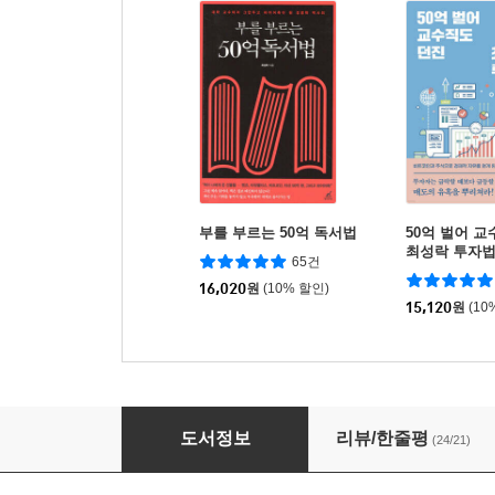
부를 부르는 50억 독서법
50억 벌어 
최성락 투자
65건
16,020
원
(10% 할인)
15,120
원
(10
나는 자기계발서를 읽고 벤츠를 샀다
도서정보
리뷰/한줄평
(24/21)