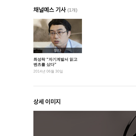
자기계발서에 가장 많이 나오는 이야기
채널예스 기사
자기계발서는 경영학이다!
(1개)
자기계발서는 심리학이다!
목표를 설정하면 나아진다
목표를 구체화하면 분명히 나아진다
긍정의 생각이 긍정의 결과를 부른다
계속 시도하는 힘
읽다
꿈을 종이에 적는다는 것
최성락 “자기계발서 읽고
벤츠를 샀다”
이제, 변화의 시간을 기꺼이 인내하라!
2014년 06월 30일
3장 행동하지 않는 자여, 왜 자기계발서를 욕하는가
책 한 권이 인생을 바꾼다?
자기계발서는 ‘순간의 마약’이다?
상세 이미지
자기계발서는 좋은 책, 명저가 아니다?
자기계발서는 수준 낮은 책이다?
인생은 그렇게 간단하지 않다?
자기계발서를 읽은 사람이 다 성공하는 건 아니다?