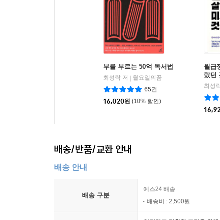
부를 부르는 50억 독서법
월급쟁
랐던
최성락 저
월요일의꿈
|
최성락
65건
16,020
원
(10% 할인)
16,9
배송/반품/교환 안내
배송 안내
예스24 배송
배송 구분
배송비 : 2,500원