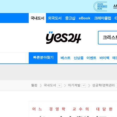
국내도서
외국도서
중고샵
eBook
크레마클럽
C
빠른분야찾기
베스트
신상품
이벤트
바이백
매
웰컴
국내도서
자기계발
성공학/경력관리