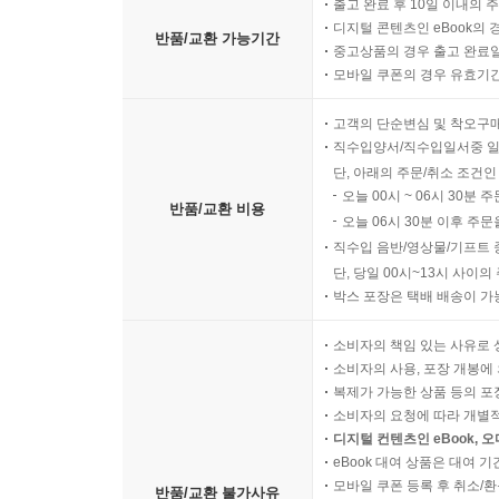
출고 완료 후 10일 이내의 
디지털 콘텐츠인 eBook의 
반품/교환 가능기간
중고상품의 경우 출고 완료일
모바일 쿠폰의 경우 유효기간(
고객의 단순변심 및 착오구
직수입양서/직수입일서중 일
단, 아래의 주문/취소 조건인
오늘 00시 ~ 06시 30분 
반품/교환 비용
오늘 06시 30분 이후 주문
직수입 음반/영상물/기프트 
단, 당일 00시~13시 사이
박스 포장은 택배 배송이 가
소비자의 책임 있는 사유로 
소비자의 사용, 포장 개봉에 
복제가 가능한 상품 등의 포장을 
소비자의 요청에 따라 개별
디지털 컨텐츠인 eBook, 
eBook 대여 상품은 대여 기
모바일 쿠폰 등록 후 취소/환
반품/교환 불가사유