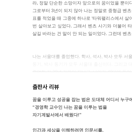
라, 정말 단순한 소망이자 앞으로의 꿈이었을 뿐이다
그로부터 3년이 되지 않아 나는 정말로 중형급 벤츠
표를 적었을 때 그중에 하나로 ‘타워팰리스에서 살아
번 살아보고 싶었다. 그래서 벤츠 사기와 더불어 
살길 바라는 건 말이 안 되는 일이었다. 그런데 벤츠를
나는 서울대를 졸업했다. 학사, 석사, 박사 모두 서
동기, 박사 동기가 모두 서울대 출신이다. 그리고 
졸업한 지 20년 가까이 지나고, 나이가 40대에 들
고급 외제 자동차를 타고 다니는 사람은 얼마나 될
출판사 리뷰
고급 외제 자동차를 타고 다니는 사람은 손으로 꼽힌
서 손가락으로 꼽을 정도의 수는 전체 자동차 판매량
꿈을 이루고 성공을 잡는 법은 도대체 어디서 누구
아니라는 거다. 일반인 중에서 벤츠를 타는 비율과 
“경영학 교수인 나는 꿈을 이루는 법을
없다는 뜻이다. 서울대 나왔다고 벤츠를 탈 가능성이 더 높
자기계발서에서 배웠다!”
인간과 세상을 이해하려면 인문서를,