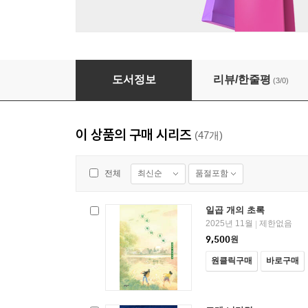
탱탱볼
도서정보
리뷰/한줄평
(3/0)
이 상품의 구매 시리즈
(47개)
최신순
품절포함
전체
일곱 개의 초록
2025년 11월
제한없음
|
9,500
원
원클릭구매
바로구매