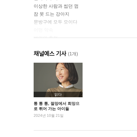
이상한 사람과 씹던 껌
잠 못 드는 강아지
문방구에 모두 모이다
어떤 약속
범인의 흔적
클로즈드 서클
채널예스 기사
놓을 수 없기에
(1개)
거꾸로 선 나무
두 개의 이름
쌍둥이의 방
엄마의 비밀 메시지
나는 나
읽다
언젠가 다시
통 통 통, 절망에서 희망으
로 튀어 가는 아이들
제자리멀리뛰기
2024년 10월 21일
여름방학
모험의 시작
어제 던진 공