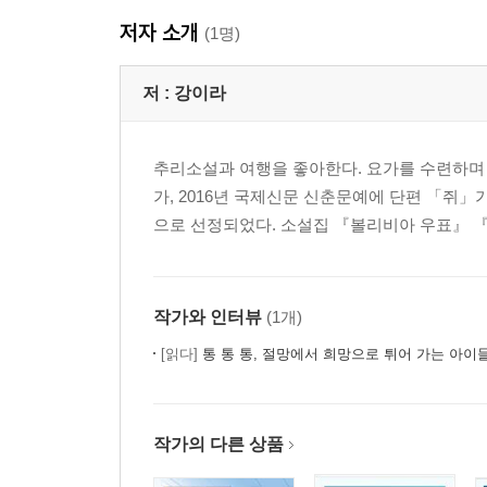
저자 소개
(1명)
작가 노트
추리소설 더 읽기
저 :
강이라
추리소설과 여행을 좋아한다. 요가를 수련하며
가, 2016년 국제신문 신춘문예에 단편 「쥐
으로 선정되었다. 소설집 『볼리비아 우표』 『
작가와 인터뷰
(1개)
[읽다]
통 통 통, 절망에서 희망으로 튀어 가는 아이
작가의 다른 상품