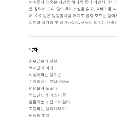
아이들과 영욱은 사건을 하나씩 풀어 가면서 각자의
은 원탁에 모여 앉아 추리소설을 읽고, 꽈배기를 
어, 아이들은 탱탱볼처럼 어디로 튈지 모르는 삶에서
강이라 작가의 첫 장편소설로, 생동감 넘치는 캐릭
목차
향수맨숀의 전설
백계단의 아이
세상이라는 암호문
수요일에는 추리소설을
탱탱볼과 도도마
맥도날드의 미스 마플
흔들리는 노란 스마일리
고릴라는 생각하지 마
원탁의 추리