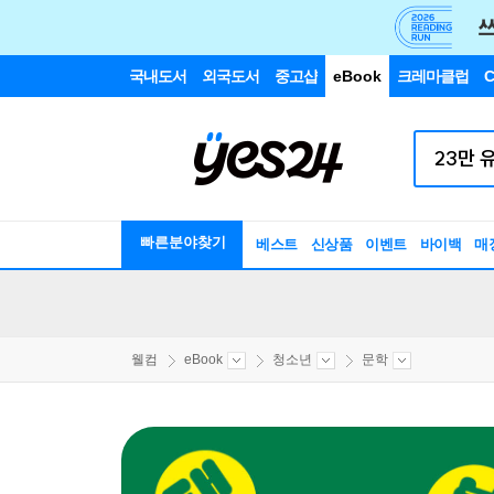
국내도서
외국도서
중고샵
eBook
크레마클럽
C
빠른분야찾기
베스트
신상품
이벤트
바이백
매
웰컴
eBook
청소년
문학