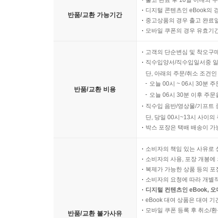
출고 완료 후 10일 이내의 
디지털 콘텐츠인 eBook의 
반품/교환 가능기간
중고상품의 경우 출고 완료일
모바일 쿠폰의 경우 유효기간(
고객의 단순변심 및 착오구
직수입양서/직수입일서중 일
단, 아래의 주문/취소 조건인
오늘 00시 ~ 06시 30분 
반품/교환 비용
오늘 06시 30분 이후 주문
직수입 음반/영상물/기프트 
단, 당일 00시~13시 사이
박스 포장은 택배 배송이 가
소비자의 책임 있는 사유로 
소비자의 사용, 포장 개봉에 
복제가 가능한 상품 등의 포장을 
소비자의 요청에 따라 개별
디지털 컨텐츠인 eBook, 
eBook 대여 상품은 대여 기
모바일 쿠폰 등록 후 취소/환
반품/교환 불가사유