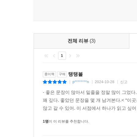
하나는 친구 같던 엄마가 세상을 떠난 뒤 호된 사
심연으로 자라나 하나를 집어삼킨다. 내 마음을 
하는가.
동우는 어려운 가정환경에 억눌려 자기 자신을 모른 
행복까지도 ‘나’를 비껴가 버렸다. 그런 동우에게 
전체 리뷰
(3)
도서관에서 마주쳐도 모른 척하는 사람은 동우가 
1
어려운 문제를 풀어 보고 싶다.
『탱탱볼』은 나 자신으로 살아가기가 버거운 모든 십
탱탱볼
종이책
구매
넘어 고유한 나 자신은 누구인지 치열하게 묻는다.
p********n
2024-10-28
신고
|
|
|
단단히 버티고 설 수 있다. 그렇기에 커다란 상실과 
- 좋은 문장이 많아서 밑줄을 정말 많이 그었다
꽤 깊다. 좋았던 문장을 몇 개 남겨본다.< “
땅으로 던져도 하늘로 솟아오르는 탱탱볼처럼, 결코
않고 갈 수 있어. 이 서점에서 하나가 읽고 싶어 
그런 아이들을 가만히 지켜봐 주는 믿음직한 시선
1명
이 이 리뷰를 추천합니다.
“탱탱볼을 잡으면 이렇게 주먹이 돼요. 주먹은 용기
다시 일어선다. 그리고 이들 곁에는 항상 향수문방