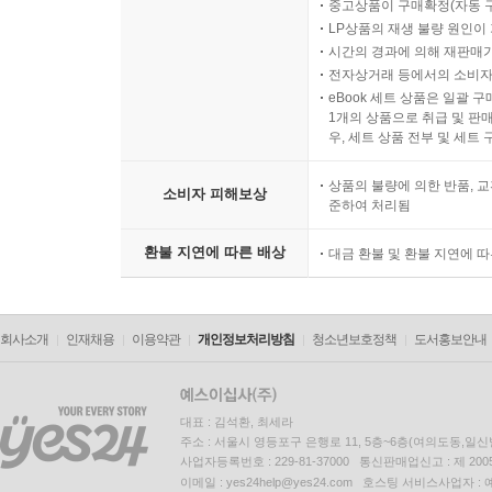
중고상품이 구매확정(자동 
LP상품의 재생 불량 원인이 기
시간의 경과에 의해 재판매가
전자상거래 등에서의 소비자
eBook 세트 상품은 일괄 
1개의 상품으로 취급 및 판매
우, 세트 상품 전부 및 세트
상품의 불량에 의한 반품, 교
소비자 피해보상
준하여 처리됨
환불 지연에 따른 배상
대금 환불 및 환불 지연에 
회사소개
인재채용
이용약관
개인정보처리방침
청소년보호정책
도서홍보안내
대표 : 김석환, 최세라
주소 : 서울시 영등포구 은행로 11, 5층~6층(여의도동,일신
사업자등록번호 : 229-81-37000 통신판매업신고 : 제 200
이메일 : yes24help@yes24.com 호스팅 서비스사업자 :