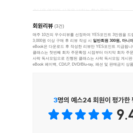
손님은 없지만 사건은 넘치는 향수문방구
오늘도 문 열었습니다!
회원리뷰
(3건)
향수문방구는 손님이 하루에 한두 명밖에 오지 
매주 10건의 우수리뷰를 선정하여 YES포인트 3만원을 드
3,000원 이상 구매 후 리뷰 작성 시
일반회원 300원, 마니아
추리소설을 읽으며 고요하게 보낸다. 그런 영욱 
eBook은 다운로드 후 작성한 리뷰만 YES포인트 지급됩니
영욱의 날들은 예측할 수 없는 방향으로 흐르기 
클래스는 첫번째 회차 주문확정 시점부터 마지막 회차 주문
의심 많고 툭툭대서 오해받기 십상인 고등학생 동
사락 독서모임으로 진행된 클래스는 사락 독서모임 게시판
정도다! 과연 향수문방구 아이들은 무무를 재울 수
eBook 페이백, CD/LP, DVD/Blu-ray, 패션 및 판매금
가진 아이는 누구일까? 하나의 엄마가 남긴 암호의
뭐라고 불리든, 결국 나는 나야
이름이 바뀐다고 그림자까지 바뀌는 건 아니야
3
명의 예스24 회원이 평가한
9.
리라와 하나, 동우는 내가 선택하지 않은 이름, 
가족과 일상이 한순간 뒤집히면서 혼란에 빠진다. 
사는 곳도, 심지어 이름조차도 내가 알던 것이 아니었