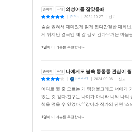
알아챈다. 그러면서도 아무것도 모르는 척 무심
의성어를 잡았을때
종이책
구매
독자들의 마음에도 온기를 전한다.
i****n
2024-10-27
신고
|
|
|
술술 읽혀서 재미있게 읽게 된다간결한 대화법
『탱탱볼』에서는 사건을 해결해 나가는 미스터리의 
게 튀지만 결국엔 제 갈 길로 간다무거운 마
쌍둥이 문제를 풀어 나간다. 하나는 엄마가 남긴 암
아이들이 사건의 벽 앞에서 막막해할 때마다 “질문은
1명
이 이 리뷰를 추천합니다.
별개도 없어.” 같은 맞춤한 조언을 건넨다.
책의 맨 뒤에 실린 ‘추리소설 더 읽기’ 코너에서는
나에게도 불쑥 통통통 관심이 
종이책
구매
추리소설 거장의 고전부터 숨겨진 보석 같은 작품까
b******7
2024-09-06
신고
|
|
|
어디로 튈 줄 모르는 게 탱탱볼그래도 너에게 
이제 탱탱볼은 제 손을 떠납니다. 누구의 마음에도 
있는 것 같다.친구는 나이가 아니라 너와 나의
향해 잘 튕겨 가기를 바라요._작가의 말에서
책을 덮을 수 있었다.^^강이라 작가의 단편 ‘스노
1명
이 이 리뷰를 추천합니다.