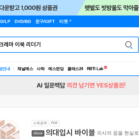
D/LP
DVD/BD
문구
/GIFT
티켓
독서유형검사
RBTI Lab
장안내
채널예스
사락
예스펀딩
클래스24
독서유형검사
AI 일문백답
의견 남기면 YES상품권!
소득공제
PDF
의대입시 바이블
의사의 꿈을 현실
eBook