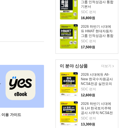
그룹 인적성검사 통합
기본서
SDC 편저
16,800
원
2026 하반기 시대에
듀 HMAT 현대자동차
그룹 인적성검사 통합
기본서
SDC 편저
17,500
원
이 분야 신상품
더보기
2026 시대에듀 All-
New 한국수자원공사
NCS&전공 실전모의
고사 3+3회분
SDC 편저
12,600
원
2026 하반기 시대에
듀 LH 한국토지주택
공사 사무직 NCS&전
ok 이용 가이드
공 실전모의고사 6+5
SDC 편저
회분
13,300
원