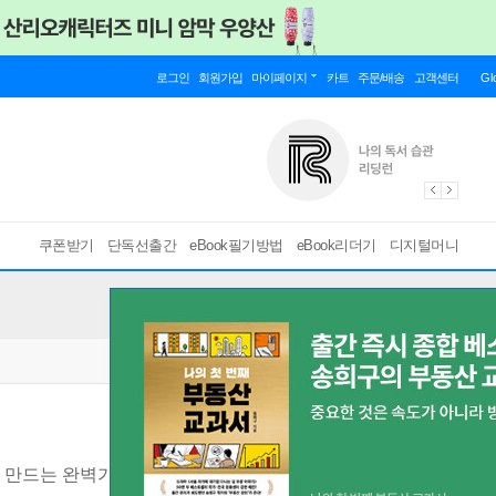
로그인
회원가입
마이페이지
카트
주문/배송
고객센터
Gl
쿠폰받기
단독선출간
eBook필기방법
eBook리더기
디지털머니
로 만드는 완벽가이드
[ 스마트한 PDF 필기 기능을 사용해 보세요! ]