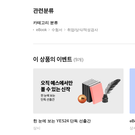
관련분류
카테고리 분류
eBook
수험서
취업/상식/적성검사
이 상품의 이벤트
(9개)
한 눈에 보는 YES24 단독 선출간
e
상시
상