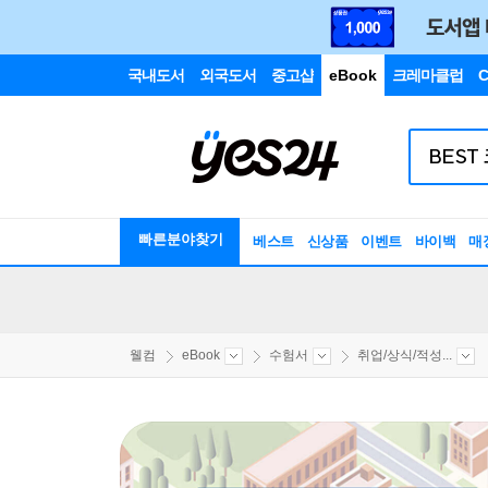
국내도서
외국도서
중고샵
eBook
크레마클럽
C
빠른분야찾기
베스트
신상품
이벤트
바이백
매
웰컴
eBook
수험서
취업/상식/적성...