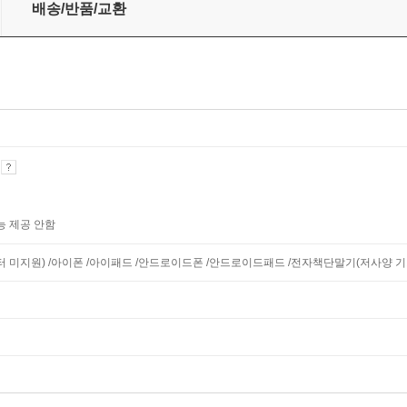
배송/반품/교환
기
능 제공 안함
니터 미지원) /아이폰 /아이패드 /안드로이드폰 /안드로이드패드 /전자책단말기(저사양 기기 