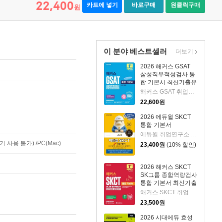
22,400
카트에 넣기
바로구매
원클릭구매
원
이 분야 베스트셀러
더보기
2026 해커스 GSAT
삼성직무적성검사 통
합 기본서 최신기출유
형+실전모의고사 (수
해커스 GSAT 취업교육연구소 저
리/추리)
22,600
원
2026 에듀윌 SKCT
통합 기본서
에듀윌 취업연구소 편저
사용 불가) /PC(Mac)
23,400
원
(10% 할인)
2026 해커스 SKCT
SK그룹 종합역량검사
통합 기본서 최신기출
유형+실전모의고사
해커스 SKCT 취업교육연구소 저
23,500
원
2026 시대에듀 효성