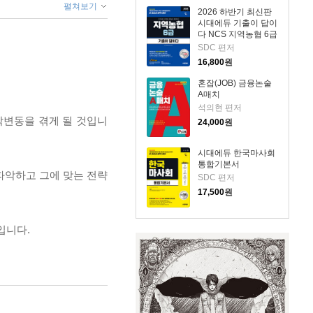
펼쳐보기
2026 하반기 최신판
시대에듀 기출이 답이
다 NCS 지역농협 6급
필기시험
SDC 편저
16,800
원
혼잡(JOB) 금융논술
A매치
석의현 편저
각변동을 겪게 될 것입니
24,000
원
시대에듀 한국마사회
통합기본서
파악하고 그에 맞는 전략
SDC 편저
17,500
원
입니다.