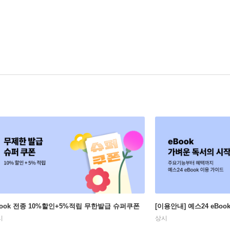
Book 전종 10%할인+5%적립 무한발급 슈퍼쿠폰
[이용안내] 예스24 eBo
시
상시