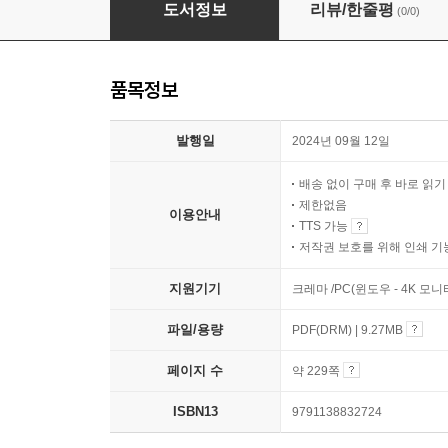
의대입시 바이블
도서정보
리뷰/한줄평
(0/0)
품목정보
발행일
2024년 09월 12일
배송 없이 구매 후 바로 읽
제한없음
이용안내
TTS 가능
저작권 보호를 위해 인쇄 기
지원기기
크레마 /PC(윈도우 - 4K 모
파일/용량
PDF(DRM) | 9.27MB
페이지 수
약 229쪽
ISBN13
9791138832724