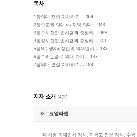
목차
1장의대 전형 이해하기… 009
2장수도권 의대 vs 지방 의대… 043
3장수시전형 입시결과 총정리… 069
4장정시전형 입시결과 총정리… 101
5장N수생&직장인의 의대입시… 133
6장수리논술로 의대 가기… 147
7장의대 면접 이해하기… 189
저자 소개
(4명)
저 :
코알라랩
대치동 의대입시 강사, 과학고 전문 강사, 수