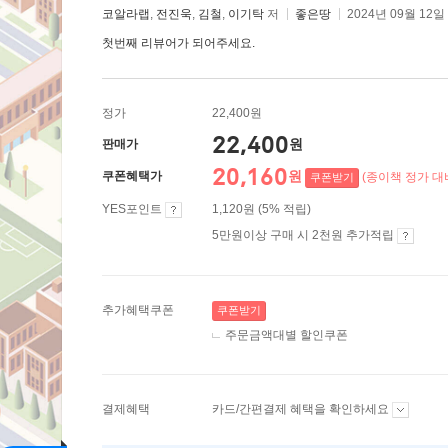
코알라랩
,
전진욱
,
김철
,
이기탁
저
좋은땅
2024년 09월 12일
첫번째 리뷰어가 되어주세요.
정가
22,400원
22,400
원
판매가
20,160
원
쿠폰혜택가
(종이책 정가 대비
쿠폰받기
YES포인트
1,120원 (5% 적립)
5만원이상 구매 시 2천원 추가적립
추가혜택쿠폰
쿠폰받기
주문금액대별 할인쿠폰
결제혜택
카드/간편결제 혜택을 확인하세요