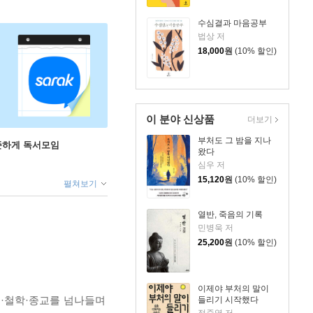
수심결과 마음공부
법상 저
18,000
원
(10% 할인)
이 분야 신상품
더보기
부처도 그 밤을 지나
꾸준하게 독서모임
왔다
심우 저
15,120
원
(10% 할인)
펼쳐보기
열반, 죽음의 기록
민병욱 저
25,200
원
(10% 할인)
이제야 부처의 말이
회·철학·종교를 넘나들며
들리기 시작했다