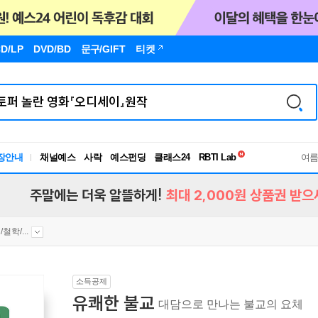
D/LP
DVD/BD
문구
/GIFT
티켓
독서유형검사
RBTI Lab
장안내
채널예스
사락
예스펀딩
클래스24
여
독서유형검사
주말에는 더욱 알뜰하게!
최대 2,000원 상품권 받으
철학/...
소득공제
유쾌한 불교
대담으로 만나는 불교의 요체