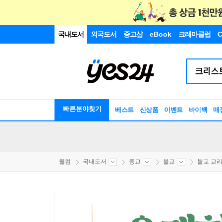
국내도서
외국도서
중고샵
eBook
크레마클럽
C
빠른분야찾기
베스트
신상품
이벤트
바이백
매
웰컴
국내도서
종교
불교
불교 교리/