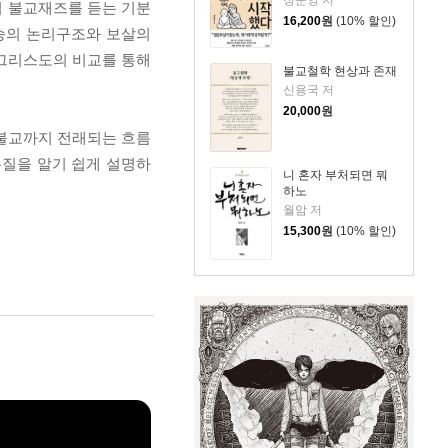
정준영 저
의 불교재즈를 듣는 기분
16,200
원
(10% 할인)
대승의 논리구조와 보살의
 그리스도의 비교를 통해
불교철학 현상과 존재
신용국 저
20,000
원
대승불교까지 전래되는 흐름
본질을 알기 쉽게 설명하
니 혼자 부처되면 뭐
하노
월암 저
15,300
원
(10% 할인)