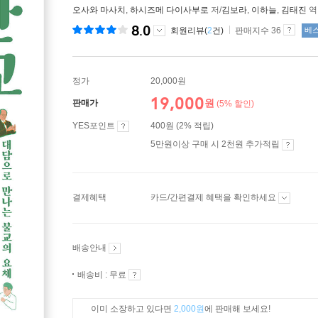
오사와 마사치
,
하시즈메 다이사부로
저/
김보라
,
이하늘
,
김태진
8.0
회원리뷰(
2
건)
판매지수 36
베
정가
20,000원
19,000
원
판매가
(5% 할인)
YES포인트
400원 (2% 적립)
5만원이상 구매 시 2천원 추가적립
결제혜택
카드/간편결제 혜택을 확인하세요
배송안내
배송비 : 무료
이미 소장하고 있다면
2,000원
에 판매해 보세요!