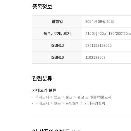
품목정보
발행일
2024년 09월 25일
쪽수, 무게, 크기
416쪽 | 420g | 130*200*25
ISBN13
9791192128566
ISBN10
1192128567
관련분류
카테고리 분류
국내도서
종교
불교
불교 교리/철학/불교사
국내도서
인문
동양철학
기타동양철학