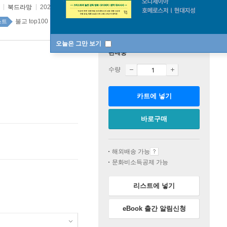
역
북드라망
2024년 09월 25일
불교 top100 1주
스트
오늘은 그만 보기
판매중
수량
카트에 넣기
바로구매
해외배송 가능
문화비소득공제 가능
리스트에 넣기
eBook 출간 알림신청