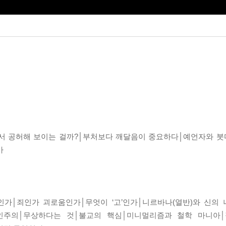
서 공허해 보이는 걸까?│부처보다 깨달음이 중요하다│예언자와 붓
가
엇인가│죄인가 괴로움인가│무엇이 ‘고’인가│니르바나(열반)와 신의
인주의│무상하다는 것│불교의 핵심│미니멀리즘과 철학 마니아