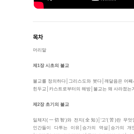
목차
머리말
제1장 시초의 불교
불교를 정의하다│그리스도와 붓다│깨달음은 어째
힌두교│카스트로부터의 해방│불교는 왜 사라졌는
제2장 초기의 불교
일체지(一切智)와 전지(全知)│‘고’(苦)란 무
인간들이 다투는 이유│승가의 역설│승가의 개