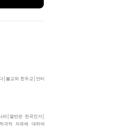
다│불교와 힌두교│안티
 나라│열반은 천국인가│
│적극적 자유에 대하여