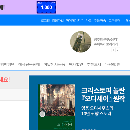
로그인
회원가입
마이페이지
카트
주문/배송
고객센터
Gl
름방학혜택
예사단독판매
이달의사은품
특가할인
추천도서
대량/법인
세요!