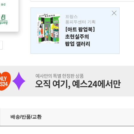
프랑스
퐁피두센터 기획
[아트 팝업북]
초현실주의
팝업 갤러리
배송/반품/교환