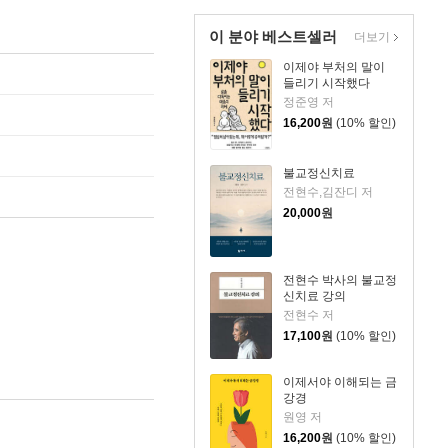
이 분야 베스트셀러
더보기
이제야 부처의 말이
들리기 시작했다
정준영 저
16,200
원
(10% 할인)
불교정신치료
전현수,김잔디 저
20,000
원
전현수 박사의 불교정
신치료 강의
전현수 저
17,100
원
(10% 할인)
이제서야 이해되는 금
강경
원영 저
16,200
원
(10% 할인)