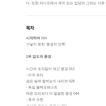
다. 또한 라디오에서 재치 있는 입담의 그와는 사뭇
목차
시작하며
004
가닿지 못한 ‘풍경의 안쪽’
1부 압도의 풍경
시간의 조각칼이 새긴 풍경 012
- 미국 유타
검은 숲에 함박눈이 내리면 028
- 독일 블랙포레스트
매운 요리보다 더 얼얼한 풍경 044
- 중국 쓰촨
세상을 울리는 물줄기 060