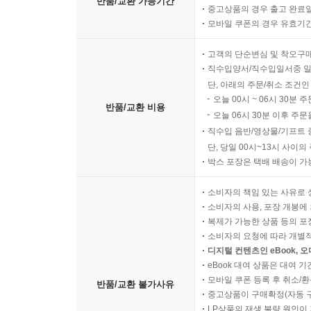
반품/교환 가능기간
중고상품의 경우 출고 완료일
모바일 쿠폰의 경우 유효기간(
고객의 단순변심 및 착오구
직수입양서/직수입일서중 일
단, 아래의 주문/취소 조건인
오늘 00시 ~ 06시 30분 
반품/교환 비용
오늘 06시 30분 이후 주문
직수입 음반/영상물/기프트 
단, 당일 00시~13시 사이
박스 포장은 택배 배송이 가
소비자의 책임 있는 사유로 
소비자의 사용, 포장 개봉에 
복제가 가능한 상품 등의 포장을 
소비자의 요청에 따라 개별
디지털 컨텐츠인 eBook, 
eBook 대여 상품은 대여 기
모바일 쿠폰 등록 후 취소/환
반품/교환 불가사유
중고상품이 구매확정(자동 
LP상품의 재생 불량 원인이 기