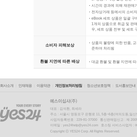
시간의 경과에 의해 재판매가
전자상거래 등에서의 소비자
eBook 세트 상품은 일괄 
1개의 상품으로 취급 및 판매
우, 세트 상품 전부 및 세트
상품의 불량에 의한 반품, 교
소비자 피해보상
준하여 처리됨
환불 지연에 따른 배상
대금 환불 및 환불 지연에 
회사소개
인재채용
이용약관
개인정보처리방침
청소년보호정책
도서홍보안내
대표 : 김석환, 최세라
주소 : 서울시 영등포구 은행로 11, 5층~6층(여의도동,일신
사업자등록번호 : 229-81-37000 통신판매업신고 : 제 200
이메일 : yes24help@yes24.com 호스팅 서비스사업자 :
Copyright ⓒ YES24 Corp. All Rights Reserved.