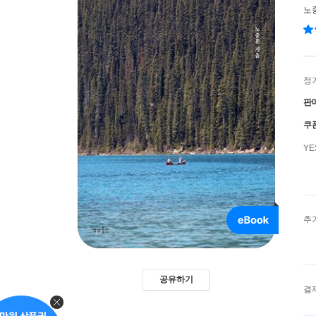
노
정
판
쿠
Y
추
공유하기
결