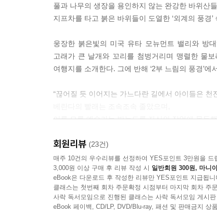
풀과 나무의 생장을 용인하지 않는 완강한 바위산들
지프차를 타고 붉은 바위들이 도열한 ‘외계의 풍경’ 
웅장한 붉은빛의 미국 유타 모뉴먼트 밸리와 방대
고래가 큰 날개와 꼬리를 첨벙거리며 맹렬한 물보라
여행지를 소개한다. 그에 반해 ‘2부 느림의 풍경’
“끊어질 듯 이어지는 가느다란 길에서 아이들은 천
베란다의 빨래는 조속조속 졸았으며,
이름 모를 예술가는 밤늦도록 자신의 작업에 몰두했
회원리뷰
몰타의 작은 도시 비토리오사를 걷다 우연히 들른
(23건)
위의 평화로움, 1,000개의 창을 가진 도시 알바니
매주 10건의 우수리뷰를 선정하여 YES포인트 3만원을 드
3,000원 이상 구매 후 리뷰 작성 시
일반회원 300원, 마니아
eBook은 다운로드 후 작성한 리뷰만 YES포인트 지급됩니
‘3부 예술의 풍경’은 건축, 회화, 와인까지 다채
클래스는 첫번째 회차 주문확정 시점부터 마지막 회차 주문
스페인 발렌시아부터 폴 세잔과 고흐의 생애가 아로새
사락 독서모임으로 진행된 클래스는 사락 독서모임 게시판
다양한 예술만큼 오랜 시간을 거쳐 전해지는 여행지
eBook 페이백, CD/LP, DVD/Blu-ray, 패션 및 판매금