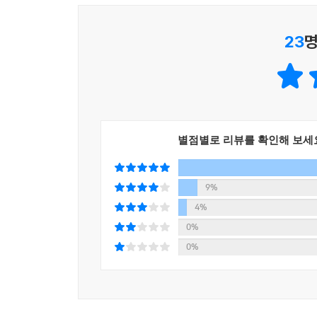
“기도를 올린 사람들은 사원의 바닥에 주저앉아
23
명
수런수런 이야기꽃을 피우거나 가져온 음식을 나눠 
그것은 종교에 억눌리거나 멱살 잡히지 않은 단란한
그리고 빼놓을 수 없는 이야기, ‘4부 사람의 풍경
더 깊은 인상을 남긴다. 단정한 마음으로 기도를
재워준다’는 코소보의 한 가정집에서 받는 환대, 
별점별로 리뷰를 확인해 보세
들어간 여행지의 일상에서 만난 일상이 나긋하고 다
여행은 계속된다
9%
4%
“내가 앉은 이 자리가
0%
동네에서 볕이 가장 잘 드는 자리랍니다.”
0%
스웨덴 예테보리의 카페 야곱에서 만난 한 할아버지
한다. ‘돌아가서 내가 사는 마을과 내가 일하는 동
넘기며 마무리되겠지만, 여행지를 오붓한 시선으로 