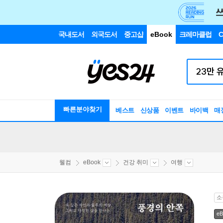
국내도서
외국도서
중고샵
eBook
크레마클럽
C
빠른분야찾기
베스트
신상품
이벤트
바이백
매
웰컴
eBook
건강 취미
여행
소
eB