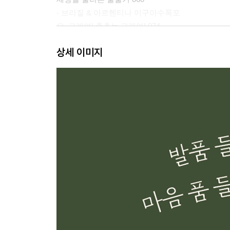
- 브라질 & 아르헨티나 이구아수폭포
오, 고래여! 춤추는 고래여! 074
- 캐나다 노바스코샤
상세 이미지
2부 느림의 풍경
명상 같은 여행 090
- 인도 케랄라
지중해의 섬나라에서 보낸 아흐레 102
- 몰타 몰타 & 고조 & 코미노
가장 찬란한 4월 118
- 슬로베니아 블레드 & 피란
조금이라도 더 붙들고 싶었던 오후 130
- 알바니아 티라나 & 두러스 & 베라트
날이 흐려도 가려지지 않는 것 144
- 세이셸 마헤 & 라디그 & 프랄린