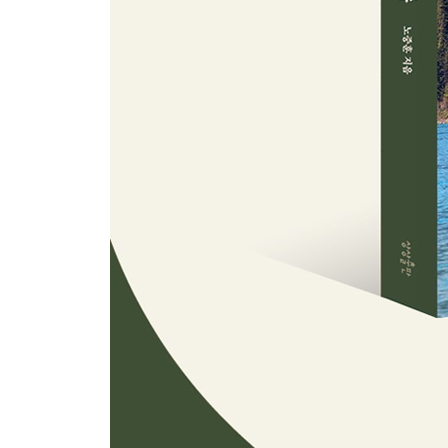
길고 긴 시간이 눌어붙은 풍경 254
- 튀르키예 말라티아 & 샨리우르파
발칸반도의 주목할 만한 화두 268
- 코소보 프리슈티나 & 프리즈렌
동네에서 볕이 가장 잘 드는 자리 288
- 스웨덴 스톡홀름 & 예테보리 & 말뫼
사람의 땅 302
- 그리스 산토리니 & 낙소스 & 아테네