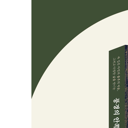
3부 예술의 풍경
건축으로 혁신하다 168
- 스페인 발렌시아
새로운 지평의 디자인 182
- 네덜란드 로테르담
예술과 풍경과 음식의 삼색 조화 192
- 이탈리아 마르케
불멸의 화가를 찾아서 206
- 프랑스 프로방스
와인 종주국의 자부심 224
- 프랑스 아키텐
4부 사람의 풍경
불교의 나라에서 마주한 삶의 표정 240
- 미얀마 바고 & 양곤