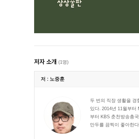
저자 소개
(1명)
저 :
노중훈
두 번의 직장 생활을 경
있다. 2014년 11월
부터 KBS 춘천방송총국
만두를 끔찍이 좋아한다.