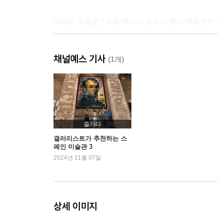
프라도 미술관 | 국립 레이나 소피아 왕비 예술센터
Part 4 네덜란드 암스테르담
채널예스 기사
(1개)
암스테르담 국립미술관 | 암스테르담 시립미술관 |
Part 5 네덜란드 헤이그
마우리츠하위스 미술관 | 쿤스트 뮤지엄 헤이그 | 보
즐기다
갤러리스트가 추천하는 스
페인 미술관 3
Part 6 덴마크
2024년 11월 07일
덴마크 국립미술관 | 신 카를스베르크 글립토테크 박
에필로그 1 미술을 전공하는 딸을 유학 보내기까지
상세 이미지
에필로그 2 세계 최고의 옥션 하우스에 입사하기까