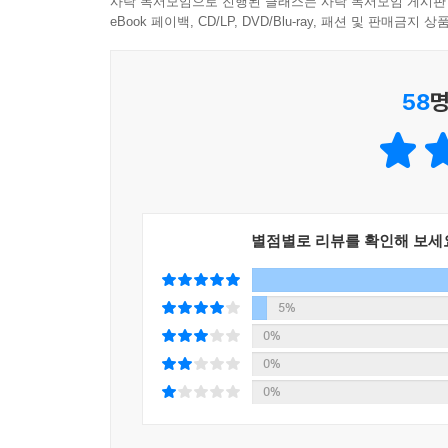
사락 독서모임으로 진행된 클래스는 사락 독서모임 게시판
에서는 대각선이 사용되었고 몬드리안의 그림에서는
Part 3 「스페인」에서는 12세기부터의 스페인
eBook 페이백, CD/LP, DVD/Blu-ray, 패션 및 판매금
고집스러움이 느껴지고, 테오 반 되스부르크의 그
미술품을 다수 보유하고 있는 국립 레이나 소피아 
---「Part 5 - 네덜란드 헤이그」중에서
58
명
Part 4 「네덜란드 암스테르담」에서는 네덜란
계속해서 이어지는 덴마크 황금기 시대의 풍경화는
캐노피가 반겨주는 암스테르담 시립미술관, 국립공원
날씨와 긴 겨울의 어두움과의 괴리로 상상화를 보는
상 전쟁이 끊이지 않았던 덴마크의 실상과는 상관
Part 5 「네덜란드 헤이그」에서는 트로니 작
그림도 보인다. 암담한 현실 속에서 비참한 인간의 
소장하고 있는 쿤스트 뮤지엄 헤이그, 미술관 안에
꿈꾸며 포장한 듯하다.
파노라마 뮤지엄, 도자기의 제조 공정을 볼 수 있고
---「Part 6 - 덴마크」중에서
별점별로 리뷰를 확인해 보세
Part 6 「덴마크」에서는 작품마다 정성스러운
처음에는 뉴욕의 미술 대학을 생각하고 있었으나, 
카를스베르크 글립토테크 박물관, 신선한 현대미술
5%
진학할지에 따라서 포트폴리오를 다르게 준비해야 
현대미술관을 소개한다.
0%
도 고려해 보라는 남편의 조언대로 런던을 방문해서
0%
다. 아무래도 생활환경이 런던이 더 편안하고 안전
소더비·크리스티 학예사가 들려주는 미술의 세계
0%
고 생각한 것이 가장 큰 결정 요소였다.
유학원에서도 들을 수 없는 영국 미술 유학 이야기
---「에필로그 1 - 미술을 전공하는 딸을 유학 보