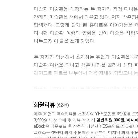
그중에서도 최고로 기괴한 작품은 〈제 아이를 잡아먹는 사
미술과 미술관을 애정하는 두 저자가 직접 다녀온 
었다. 그런데 고야는 이 그림을 부엌 벽에 그려놓
25개의 미술관을 책에서 다루고 있다. 저자 박주
표현한 것은 그만큼 고야가 불안과 공포, 절망에 빠
탐색했다. 그렇게 알게 된 흥미로운 이야기들을 
들과 비교해서 보면 한 사람의 그림이라고는 믿어지지
다니던 미술관 여행의 영향을 받아 미술을 사랑
에 굴복하면 나락에 빠질 수밖에 없나 보다. 그래
나누고자 이 글을 쓰게 되었다.
이 아니었을까.
---「Part 3 - 스페인」중에서
두 저자가 엄선해서 소개하는 유럽의 미술관을 나
미술관 여행을 떠나고 싶은 나라를 골라서 해당 
이 세상의 종말이 임박했고 딱 한 군데만 다녀올 수
헤이그로 파트를 나누어서 더욱 자세히 담았으니 눈
들을 한가득 품고 있는 숲 속의 미술관이다. 아직 못
에 방문해도 다 좋을 듯하다. 관람객이 별로 없는
Part 1 「프랑스」에서는 벨 에포크 시대의 파리
그 시간은 분명 영화의 한 장면이었다.
작품을 다 보려면 100일 이상이 걸리는 루브르 박물
---「Part 4 - 네덜란드 암스테르담」중에서
회원리뷰
(62건)
Part 2 「영국」에서는 런던의 일번지로 불렸던
매주 10건의 우수리뷰를 선정하여 YES포인트 3만원을 드
몬드리안 그림의 특이점은 수평선과 수직선만으로만
3,000원 이상 구매 후 리뷰 작성 시
일반회원 300원, 마니아
아름다운 켄우드 하우스, 영국 귀족 가문의 수집한
갈라서게 되는데, 갈등의 이유가 기가 막히다. 테
eBook은 다운로드 후 작성한 리뷰만 YES포인트 지급됩니
룸이 있는 코톨드 갤러리, 영국의 대표 미술관인 내
사선을 허용할 수 없다고 주장을 굽히지 않았기 때문
클래스는 첫번째 회차 주문확정 시점부터 마지막 회차 주문