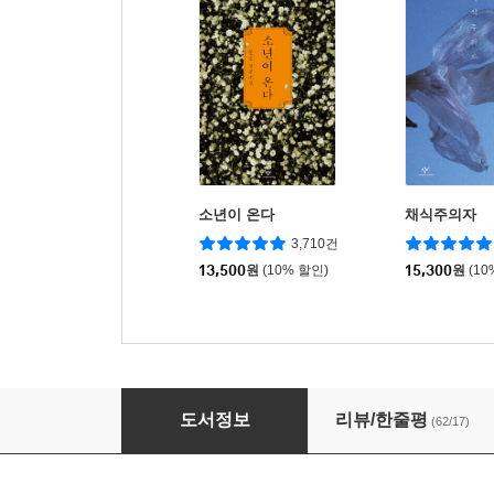
소년이 온다
채식주의자
3,710건
13,500
원
(10% 할인)
15,300
원
(10
유럽 아트 투어
도서정보
리뷰/한줄평
(62/17)