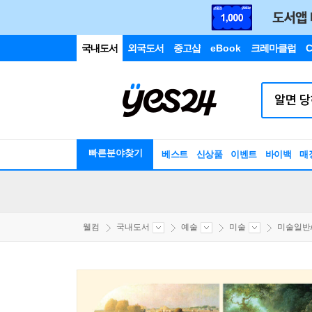
국내도서
외국도서
중고샵
eBook
크레마클럽
C
빠른분야찾기
베스트
신상품
이벤트
바이백
매
웰컴
국내도서
예술
미술
미술일반