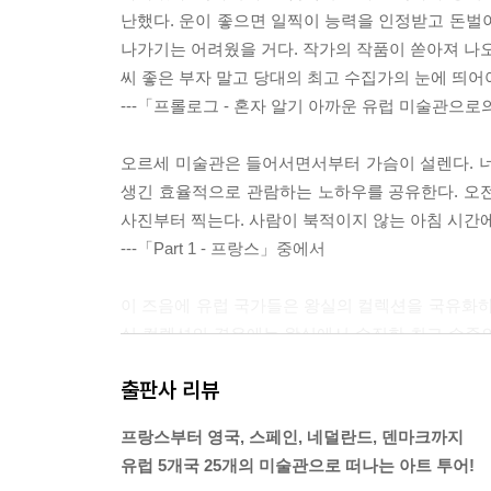
난했다. 운이 좋으면 일찍이 능력을 인정받고 돈벌
나가기는 어려웠을 거다. 작가의 작품이 쏟아져 나오
씨 좋은 부자 말고 당대의 최고 수집가의 눈에 띄어
---「프롤로그 - 혼자 알기 아까운 유럽 미술관으
오르세 미술관은 들어서면서부터 가슴이 설렌다. 너
생긴 효율적으로 관람하는 노하우를 공유한다. 오
사진부터 찍는다. 사람이 북적이지 않는 아침 시간에
---「Part 1 - 프랑스」중에서
이 즈음에 유럽 국가들은 왕실의 컬렉션을 국유화하
실 컬렉션의 경우에는 왕실에서 수집한 최고 수준
는 달리 영국의 로열 컬렉션은 개인(왕실)의 컬렉
출판사 리뷰
공공 미술관에 넘기지 않았고, 정부는 대중을 위한 
러 번 놓치는 우를 범하게 된다.
프랑스부터 영국, 스페인, 네덜란드, 덴마크까지
---「Part 2 - 영국」중에서
유럽 5개국 25개의 미술관으로 떠나는 아트 투어!