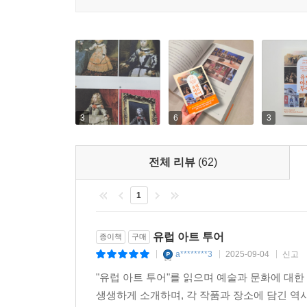
이 책은 글의 중간중간 현직 학예사인 김이재가 
석사 과정 동안 여러 옥션 하우스와 갤러리를 방문
아트 로스 레지스터에서의 인턴십, 고객으로부터 의
사내에 지인이 있는지를 묻는 항목에서부터 자신감
외벤, 를뢰 등이 제작한 가구의 내부를 직접 살펴볼
내가 작게 느껴진 것이 사실이었다. 언어에서도 독
조각난 이유 등 미술관에서 작품만 봐서는 알 수 없
더비에 입사하게 되었고, 그곳에서 나는 런던에서의 
수 있다.
---「에필로그 2 - 세계 최고의 옥션 하우스에 입사하기까
에필로그에서는 전공을 미술로 변경하고 부족한 
3
6
3
예술고등학교를 졸업하지 않은 김이재가 오랫동안 
있다. 낮은 확률을 뚫고 합격한 이후 입학하기 전까
전체 리뷰
(62)
미술에 관한 이야기뿐만 아니라 미술 유학과 세
1
물론이고 미술을 전공하는 독자, 미술 유학을 준비하
유럽 아트 투어
종이책
구매
a********3
2025-09-04
신고
|
|
|
"유럽 아트 투어"를 읽으며 예술과 문화에 대
생생하게 소개하며, 각 작품과 장소에 담긴 역