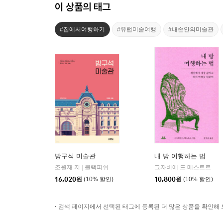
이 상품의 태그
#집에서여행하기
#유럽미술여행
#내손안의미술관
방구석 미술관
내 방 여행하는 법
조원재 저
블랙피쉬
그자비에 드 메스트르 저/장석훈 역
|
16,020
원
(10% 할인)
10,800
원
(10% 할인)
검색 페이지에서 선택된 태그에 등록된 더 많은 상품을 확인해 