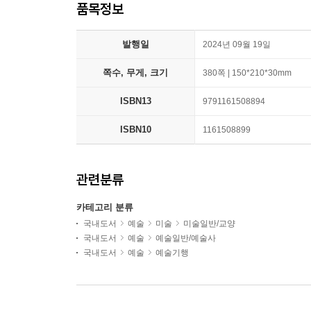
품목정보
발행일
2024년 09월 19일
쪽수, 무게, 크기
380쪽 | 150*210*30mm
ISBN13
9791161508894
ISBN10
1161508899
관련분류
카테고리 분류
국내도서
예술
미술
미술일반/교양
국내도서
예술
예술일반/예술사
국내도서
예술
예술기행