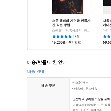
스콧 켈비의 자연광 인물사
사울 
진 찍는 방법
에디
스콧 켈비 저/홍성희 역
정보문화사
|
39건
16,200
원
(10% 할인)
58,5
배송/반품/교환 안내
배송 안내
예스24 배송
배송 구분
배송비 : 무료배송
안전하고 정확한 포장을 위해 
고객님께 배송되는 모든 상품을
목적 : 안전한 포장 관리