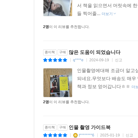
서 책을 읽으면서 머릿속에 한
들 찍어줄...
더보기
2명
이 이 리뷰를 추천합니다.
많은 도움이 되었습니다
종이책
구매
q****e
2024-09-19
신고
|
|
|
인물촬영에대해 조금더 알고싶
되네요.무엇보다 배송도 매우
책과 정보 얻어갑니다ㅎㅎ
더
2명
이 이 리뷰를 추천합니다.
인물 촬영 가이드북
종이책
구매
t********6
2025-01-19
신고
|
|
|