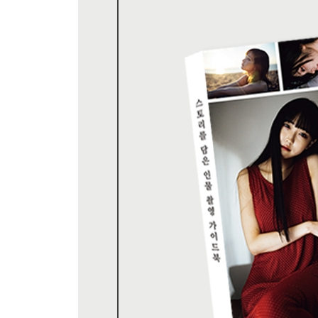
CHAPTER 3. 정경을 연출하는 라이팅 방법 - 
낮과 밤 사이 어슴푸레한 빛을 찾는다
어두운 실내는 밝게 연출하지 않는다
스포트라이트에 인물을 배치한다
실내 난반사를 포인트로 이용한다
혼합광을 활용한다
고스트로 투명함을 연출한다
아침 햇살로 산뜻하게 찍는다
마음의 동요를 표현하는 저녁 빛
춘하추동의 색과 빛을 담는다
CHAPTER 4. 노출과 초점, 장비 선택법 - 정경을
부드러운 아웃포커싱을 만드는 F값을 선택한다
얼굴 방향으로 초점면을 조정한다
어두운 실내 노출은 SS로 조정한다