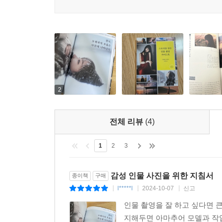
2
전체 리뷰
(4)
1
2
3
감성 인물 사진을 위한 지침서
종이책
구매
l*****l
2024-10-07
신고
|
|
|
인물 촬영을 잘 하고 싶다면 
지해두면 아마추어 모델과 작업