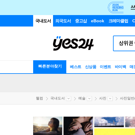
국내도서
외국도서
중고샵
eBook
크레마클럽
C
빠른분야찾기
베스트
신상품
이벤트
바이백
매
웰컴
국내도서
예술
사진
사진일반