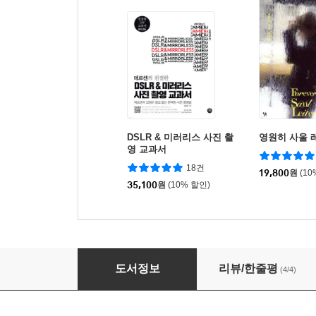
DSLR & 미러리스 사진 촬
영원히 사울 
영 교과서
18건
19,800
원
(10
35,100
원
(10% 할인)
스토리를 담은 인물 촬영 가이드북
도서정보
리뷰/한줄평
(4/4)