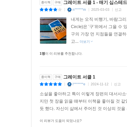
그레이트 서클 1 - 매기 십스테
- 커커스 리뷰
종이책
구매
n******m
2025-03-03
신고
|
|
|
십스테드는 독자를 데리고 땅에서 하늘로 휙 올라
내게는 오직 비행기, 바람그리고
그 경험을 공유하는 것 같은 느낌이 든다.
Circle)은 '구'위에서 그을 
- 북페이지
구의 가장 먼 지점들을 연결하
고...
더보기
1명
이 이 리뷰를 추천합니다.
그레이트 서클 1
종이책
구매
l*******e
2024-11-12
신고
|
|
|
소설을 좋아하고 특이 이렇게 장편의 대서사소설
지만 첫 장을 읽을 떄부터 이책을 좋아질 것 같
듯 했다. 자신이 삶에서 주어진 것 이상의 것을
이 리뷰가 도움이 되었나요?