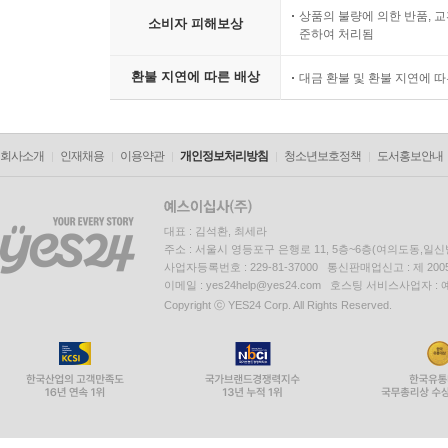
상품의 불량에 의한 반품, 교
소비자 피해보상
준하여 처리됨
환불 지연에 따른 배상
대금 환불 및 환불 지연에 
회사소개
인재채용
이용약관
개인정보처리방침
청소년보호정책
도서홍보안내
대표 : 김석환, 최세라
주소 : 서울시 영등포구 은행로 11, 5층~6층(여의도동,일신
사업자등록번호 : 229-81-37000 통신판매업신고 : 제 200
이메일 : yes24help@yes24.com 호스팅 서비스사업자 :
Copyright ⓒ YES24 Corp. All Rights Reserved.