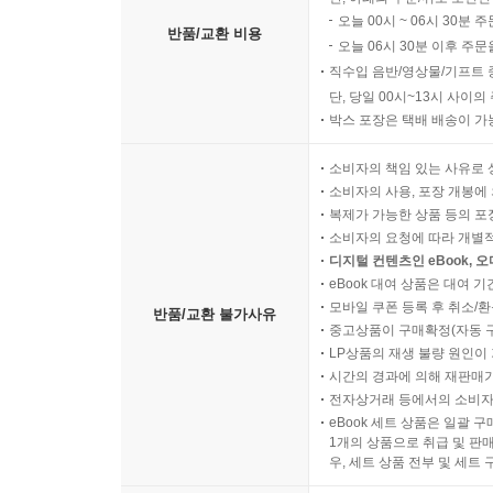
오늘 00시 ~ 06시 30분 
반품/교환 비용
오늘 06시 30분 이후 주문
직수입 음반/영상물/기프트 
단, 당일 00시~13시 사이
박스 포장은 택배 배송이 가
소비자의 책임 있는 사유로 
소비자의 사용, 포장 개봉에 
복제가 가능한 상품 등의 포장을 
소비자의 요청에 따라 개별
디지털 컨텐츠인 eBook, 
eBook 대여 상품은 대여 기
모바일 쿠폰 등록 후 취소/환
반품/교환 불가사유
중고상품이 구매확정(자동 
LP상품의 재생 불량 원인이 기
시간의 경과에 의해 재판매가
전자상거래 등에서의 소비자
eBook 세트 상품은 일괄 
1개의 상품으로 취급 및 판매
우, 세트 상품 전부 및 세트