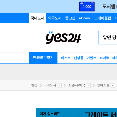
국내도서
외국도서
중고샵
eBook
크레마클럽
C
빠른분야찾기
베스트
신상품
이벤트
바이백
매
웰컴
국내도서
소설/시/희곡
영미소설