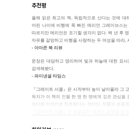
추천평
운명적인 순간을 마주한다. 말을 타고 산을 오르던
것이다. 그리고 그 비행기에 직접 타본 뒤 비행 자
올해 읽은 최고의 책. 독립적으로 산다는 것에 대
어린 나이에 비행에 푹 빠진 메리언 그레이브스는 
메리언은 비행 교습비를 모으기 위해 배달 일을 
따르지만 메리언은 포기할 생각이 없다. 백 년 후
바클리는 비행 교습을 주선해주며 후원이라는 명목
자유를 갈망하고 비행을 사랑하는 두 여성을 따라, 
하고 싶다는 열망으로 바클리와 결혼까지 하게 
- 아마존 북 리뷰
2차대전이 발발한 뒤에는 영국으로―날아간다. 그리
도전에 나선다.
문장은 대담하고 영리하며 빛과 하늘에 대한 묘사
검색해봤다.
더 멀리 갈 수 있다면,
- 파이낸셜 타임스
하늘로 날아올라 영원히 착륙할 필요가 없다면,
그렇다면 자유로워질지도 모른다
『그레이트 서클』은 시작부터 높이 날아올라 그 
독자가 이 책의 인물 한 명 한 명에게 깊은 관심을
소설의 제목인 ‘그레이트 서클(Great Circle)
커다란 이야기로 직조된다는 것이다. 작품의 성공과 
경도선과 적도를 말한다. 이는 지구 전체를 한 바
『그레이트 서클』은 한결같이, 때로는 숨막힐 정도
빙 돌아 해들리의 연기를 통해 되살아나게 된 것
- 뉴욕 타임스 북 리뷰
파트는 소설의 처음부터 끝까지 평행선을 그리며 