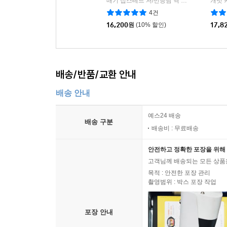
매기 십스테드 저/민승남 역
문학동네
개럿 
|
4건
16,200
원
(10% 할인)
17,8
배송/반품/교환 안내
배송 안내
예스24 배송
배송 구분
배송비 : 무료배송
안전하고 정확한 포장을 위해 
고객님께 배송되는 모든 상품을
목적 : 안전한 포장 관리
촬영범위 : 박스 포장 작업
포장 안내