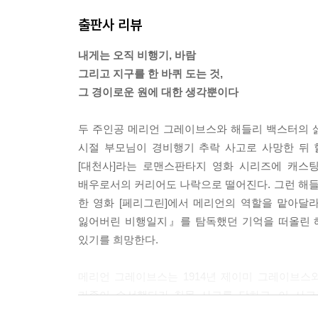
출판사 리뷰
세상은 펼쳐지고 또 펼쳐지며, 언제나 끝이 없다. 하
지나간 것은 잃어버린 것이다. 지금의 나는 미래에 
내게는 오직 비행기, 바람
그리고 지구를 한 바퀴 도는 것,
--- p.434
그 경이로운 원에 대한 생각뿐이다
두 주인공 메리언 그레이브스와 해들리 백스터의 
시절 부모님이 경비행기 추락 사고로 사망한 뒤
[대천사]라는 로맨스판타지 영화 시리즈에 캐스
배우로서의 커리어도 나락으로 떨어진다. 그런 해
한 영화 [페리그린]에서 메리언의 역할을 맡아달라
잃어버린 비행일지』를 탐독했던 기억을 떠올린 해
있기를 희망한다.
메리언 그레이브스는 1914년 제이미 그레이브스
가족이 승선했다가 침몰 사고를 당하고, 이 사
온화하고 그림 그리기를 좋아하는 제이미와 달리