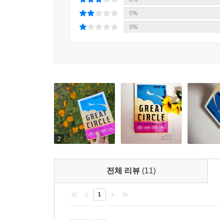
풍성하게 만드는데, 그래서인지 책을 다 읽고 나면
『그레이트 서클』은 한 세기를 사이에 두고 살아
0%
실종되어버린 것처럼 느껴진다.
현란함과 대담함이 작품 속에 몰아친다. 독자가 
0%
정교하게 구성되고 여러 겹으로 풍성해 즐거운 독서
메리언은 비행하는 법을 배우고 처음 공중회전에 성
- 스포크스맨 리뷰
하나의 고정점이고, 조종장치를 이용해서 세상이 
주제, 규모, 범위 그리고 야심까지 모든 면에서
스틱과 방향타를 움직여 세상을 내 주위로 돌게 만
팬픽의 에로틱한 상상력에까지 뻗어나간다. 대부분
메리언과 해들리를 해방시켜주고, 삶에서 자신의 길
쓰고자 하는 것은 무엇이든 생생하게 불러와, 자신
직접 조종간을 잡고 그리는 ‘그레이트 서클’을 따
- 파이낸셜 타임스
느낄 수 있을 것이다.
메리언의 이야기는 몬태나에서 맨해튼, 스코틀랜드
것들이 꽉꽉 들어찬 20세기 초 미국 역사의 카
2
작품이 날아오르게 만든다.
- 보그
전체 리뷰
(11)
금주법 시대의 미국 서부든 전시의 런던이든 할리
1
녹아들어 있어서 독자는 완전히 몰입하는 경험
주인공만큼이나 야심만만하다. 다만 절대 하늘에서