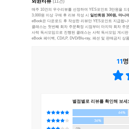
회원리뷰
(11건)
원하는 것을 쟁취하기 위해 전통과 편견 사이에서
줄기의 이야기를 아름답고도 놀라운 방식으로 아우
매주 10건의 우수리뷰를 선정하여 YES포인트 3만원을 드
초기 비행사들의 대담한 항로에 너무도 설득력 있
3,000원 이상 구매 후 리뷰 작성 시
일반회원 300원, 마니아
믿게 되리라.
어린 시절 부모를 잃고 삼촌 손에서 자랐다는 삶의
eBook은 다운로드 후 작성한 리뷰만 YES포인트 지급됩니
- 워싱턴 포스트
“외로움을 모험으로 바꾸고 싶다는 모호한 갈망”
클래스는 첫번째 회차 주문확정 시점부터 마지막 회차 주문
사락 독서모임으로 진행된 클래스는 사락 독서모임 게시판
메리언은 1920～1940년대에 성별에 따른 규범
eBook 페이백, CD/LP, DVD/Blu-ray, 패션 및 판매금
무슨 일이 있어도 자기 삶의 항로를 스스로 정
해들리는 2010년대 할리우드에서 끝없는 경쟁과 
몬태나에서 런던으로, 또 현재의 할리우드로 이어지
찾아 헤맨다.
- 피플
11
명
매기 십스테드는 2012년 오클랜드공항에서, 세계
작가는 치밀하게 재능을 발휘해 모든 등장인물에게
이 소설을 구상했고 자연히 메리언의 이야기를 먼
이렇게 방대한 소설을 쓰다 결말에 가면 불안하게
이야기를 떠올리면서부터였다. 메리언이라는 독보
세기가 넘는 세월에 걸쳐 세상의 모든 곳을 눌러담았
서클』이라는 소설이 궤도에 오르게 된 것이다.
- 보스턴 글로브
금주법 시대의 미국 서부부터 2차대전 시기의 영국,
별점별로 리뷰를 확인해 보세
한 세기에서 다음 세기까지, 풍요롭고 화려한 
종횡무진 오가며 펼쳐지는 이 소설은 스케일이 장
넘쳐흐른다.
64%
시작하는 만큼 수많은 조연들이 등장하고, 이들 한
- 미니애폴리스 스타 트리뷴
36%
표정과 목소리까지 눈앞에 펼쳐진다. 이들은 대
0%