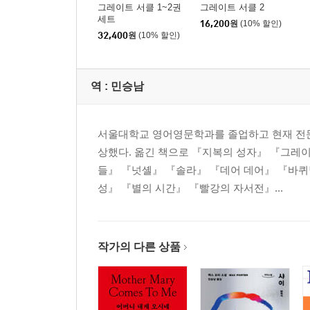
그레이트 서클 1~2권
그레이트 서클 2
세트
16,200
원
(10% 할인)
32,400
원
(10% 할인)
역 :
민승남
서울대학교 영어영문학과를 졸업하고 현재 전문 
상했다. 옮긴 책으로 『지복의 성자』 『그레
들』 『넛셸』 『솔라』 『데어 데어』 『바퀴
성』 『별의 시간』 『빨강의 자서전』...
작가의 다른 상품