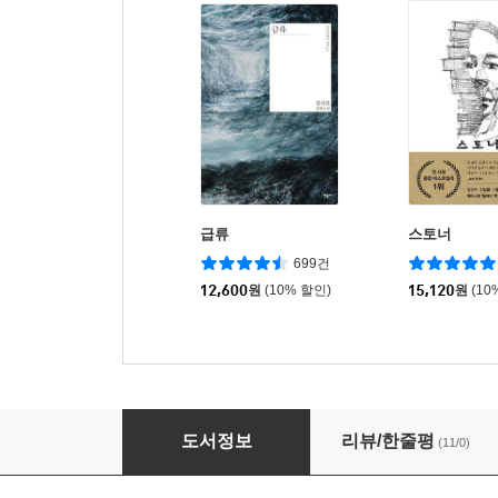
급류
스토너
699건
12,600
원
(10% 할인)
15,120
원
(10
그레이트 서클 1
도서정보
리뷰/한줄평
(11/0)