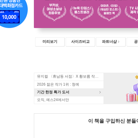
미리보기
사이즈비교
파트너샵
공
뮤지컬 〈휴남동 서점〉X 황보름 작가 북토크
2026 젊은 작가 1위 : 청예
기간 한정 특가 도서
오직, 예스24에서만
이 책을 구입하신 분