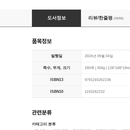
돈 공부를 시작하고 인생의 불안이 사라졌다
도서정보
리뷰/한줄평
(59/89)
품목정보
발행일
2024년 09월 04일
쪽수, 무게, 크기
280쪽 | 304g | 128*188*18
ISBN13
9791193262238
ISBN10
1193262232
관련분류
카테고리 분류