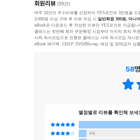
회원리뷰
(59건)
“고민만 하다가 후회하지 말고 자신을 믿어라!”
매주 10건의 우수리뷰를 선정하여 YES포인트 3만원을 드
3,000원 이상 구매 후 리뷰 작성 시
일반회원 300원, 마니아
재테크를 한 번이라도 시도해본 사람들은 알 것이
eBook은 다운로드 후 작성한 리뷰만 YES포인트 지급됩니
이번에는 진짜라고 생각하고 시도했다가 한 번 낭패
클래스는 첫번째 회차 주문확정 시점부터 마지막 회차 주문
사락 독서모임으로 진행된 클래스는 사락 독서모임 게시판
미래에 대한 불안감만 쌓인 경험. 재테크에서 지식보
eBook 페이백, CD/LP, DVD/Blu-ray, 패션 및 판매금
않았다. 동기부여, 마인드셋, 성장루틴까지 재테크
할미언니다운 답변을 책에 자세하게 내놓았다.
58
명
자존감을 높이기 위해 무엇을 해야 하는지, 어떤
태도를 들려준다. 정신을 번쩍 차리게 만드는 저자
어려워서 지금까지 피해왔다면, 투자에 확신이 없
멘탈 수업을 들어보자. 이 책은 돈 앞에서 흔들리지
별점별로 리뷰를 확인해 보세
8%