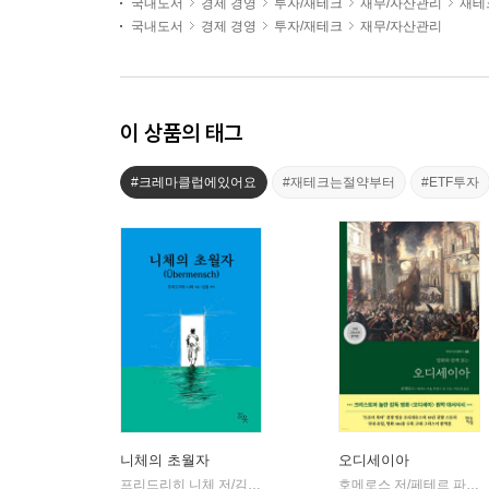
국내도서
경제 경영
투자/재테크
재무/자산관리
재테
국내도서
경제 경영
투자/재테크
재무/자산관리
이 상품의 태그
#크레마클럽에있어요
#재테크는절약부터
#ETF투자
니체의 초월자
오디세이아
프리드리히 니체 저/김철 편역
히읏
호메로스 저/페테르 파울 루벤스 그림/박문재 역
|