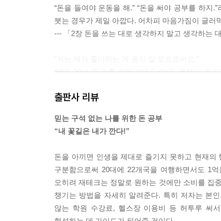
“돈을 들여야 운동을 해.” “돈을 써야 공부를 하지
붓는 경우가 제일 아깝다. 어차피 마음가짐이 글러먹
--- 「2장 돈을 쓰는 대로 생각하지 말고 생각하는
“저는 제가 좋아하는 게 뭔지 잘 모르겠어요.”
10대, 20대 중 간혹 이런 경우도 있다. 괜찮다.
자기가 좋아하는 거 찾으면서 사는 거다.
출판사 리뷰
--- 「3장 다이아몬드 멘탈로 거듭나기」 중에서
믿는 구석 없는 나를 위한 돈 공부
사회 초년생 때 쓴 다이어리를 보면 일상생활보다는
“내 꽃길은 내가 깐다!”
등 회사 업무 일지를 2~3줄 정도 써놓은 것이다. 
데도, 지금은 밥 먹듯이 하는 쉬운 일이 그때는 막
돈을 아끼면 인생을 제대로 즐기지 못하고 현재의
안 되는 짧은 시간에 이런 과정을 겪으면 배우는 것
구분함으로써 20대에 22개국을 여행하면서도 1억
내가 잘 하게 될 일이야.’라고 생각하기 때문에 일에
오히려 재테크는 정말로 원하는 것에만 소비를 집
챙기는 방법을 자세히 알려준다. 특히 저자는 본
--- 「4장 밀도 있는 삶의 비결」 중에서
않는 학원 수강료, 헬스장 이용비 등 허투루 써
형성하는 데 가이드가 되어줄 것이다.