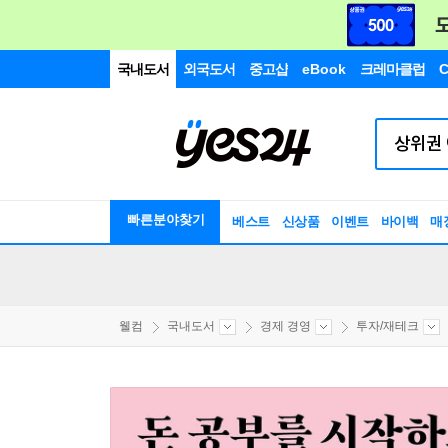
국내도서
외국도서
중고샵
eBook
크레마클럽
C
빠른분야찾기
베스트
신상품
이벤트
바이백
매
웰컴
국내도서
경제 경영
투자/재테크