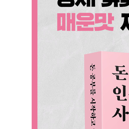
성공적인 투자를 위한 나만의 원칙
[할미언니의 쓴소리 2] 이번 생엔 내 집 마련 글렀다
3장 다이아몬드 멘탈로 거듭나기
소비 중독은 원인 있는 병이다
무너진 자존감 절대 지켜!
인생에서 반드시 걸러야 하는 사람
돈 모으다 현타 올 때
20대는 나이가 깡패다
직장생활을 즐겁게 만드는 비결
나태지옥에서 벗어나는 자기 관리법
[할미언니의 쓴소리 3] 장고 끝에 악수 둔다
4장 밀도 있는 삶의 비결
나는 오래 말고 ‘많이’ 살고 싶다