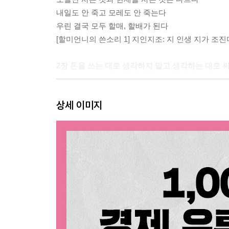
내일도 안 죽고 모레도 안 죽는다
우린 결국 모두 할매, 할배가 된다
[할미언니의 쓴소리 1] 지인지조: 지 인생 지가 조진
2장 돈을 쓰는 대로 생각하지 말고 생각하는 대로 
재테크를 시작하기 전에
상세 이미지
1단계 절약
20대에 22개국 해외여행 다니고도 1억 모은 비결
아까운 돈이 많아야 하는 이유
데이트 비용도 작작 쓰자
2단계 저축
투자보다 저축이 먼저다
월급을 월급통장에 놀리지 마라
3단계 투자
나는 연금계좌에서 ETF 쇼핑한다
나랑 해외 ‘주식’ 직구 할래?