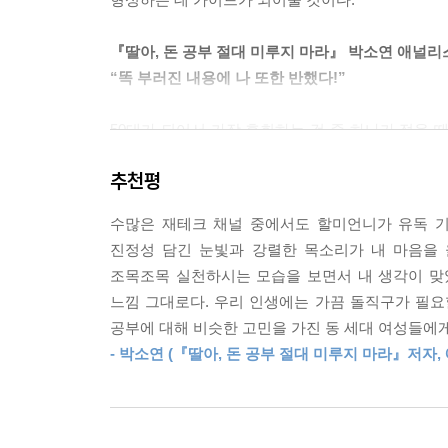
『딸아, 돈 공부 절대 미루지 마라』 박소연 애널리
“똑 부러진 내용에 나 또한 반했다!”
50대가 되어서 가장 후회하는 것 중 하나가 젊을 
말하면서도 모든 일에는 단계가 있음을 강조한다.
추천평
오래가지 못한다고 지적한다. 특히 초보들이 흔히
다음 투자하기를 권한다. 그래서 종잣돈을 만들 때 
수많은 재테크 채널 중에서도 할미언니가 유독 기
진정성 담긴 눈빛과 강렬한 목소리가 내 마음을 
할미언니라고 한다면 빠질 수 없는 연금저축부터 E
조목조목 실천하시는 모습을 보면서 내 생각이 맞
‘한눈에 보는 연금’으로 도표를 만들어 깔끔하게 
느낌 그대로다. 우리 인생에는 가끔 돌직구가 필요할 
자산 만들기에 집중되어 있기 때문이다. 온갖 재
공부에 대해 비슷한 고민을 가진 동 세대 여성들에
방법을 이야기하는 저자의 목소리가 더욱 또렷하고 
- 박소연 (『딸아, 돈 공부 절대 미루지 마라』저자,
딱 필요한 것만 콕 짚어서 쉽고 간단하게 설명해
시기에도 흔들림 없는 재테크를 원한다면 이 책을 
인생을 바꾸고 싶다면 돈 공부부터