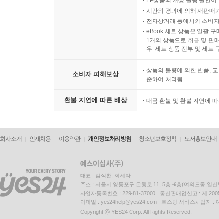
LP상품의 재생 불량 원인이 기
시간의 경과에 의해 재판매가
전자상거래 등에서의 소비자
eBook 세트 상품은 일괄 
1개의 상품으로 취급 및 판매
우, 세트 상품 전부 및 세트
상품의 불량에 의한 반품, 교
소비자 피해보상
준하여 처리됨
환불 지연에 따른 배상
대금 환불 및 환불 지연에 
회사소개
인재채용
이용약관
개인정보처리방침
청소년보호정책
도서홍보안내
대표 : 김석환, 최세라
주소 : 서울시 영등포구 은행로 11, 5층~6층(여의도동,일신
사업자등록번호 : 229-81-37000 통신판매업신고 : 제 200
이메일 : yes24help@yes24.com 호스팅 서비스사업자 :
Copyright ⓒ YES24 Corp. All Rights Reserved.