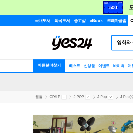
국내도서
외국도서
중고샵
eBook
크레마클럽
C
빠른분야찾기
베스트
신상품
이벤트
바이백
매
웰컴
CD/LP
J-POP
J-Pop
J-Pop(