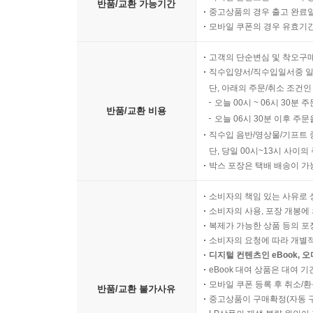
반품/교환 가능기간
중고상품의 경우 출고 완료일
모바일 쿠폰의 경우 유효기간(
고객의 단순변심 및 착오구
직수입양서/직수입일서중 일
단, 아래의 주문/취소 조건인
오늘 00시 ~ 06시 30분 
반품/교환 비용
오늘 06시 30분 이후 주문
직수입 음반/영상물/기프트 
단, 당일 00시~13시 사이
박스 포장은 택배 배송이 가
소비자의 책임 있는 사유로 
소비자의 사용, 포장 개봉에 
복제가 가능한 상품 등의 포장을 
소비자의 요청에 따라 개별
디지털 컨텐츠인 eBook, 
eBook 대여 상품은 대여 기
모바일 쿠폰 등록 후 취소/환
반품/교환 불가사유
중고상품이 구매확정(자동 