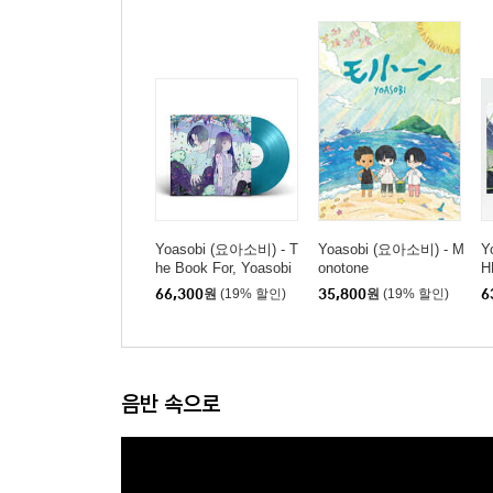
Yoasobi (요아소비) - T
Yoasobi (요아소비) - M
Y
he Book For, Yoasobi
onotone
H
Art Edition [컬러 2LP]
L
66,300
원
(19% 할인)
35,800
원
(19% 할인)
6
음반 속으로