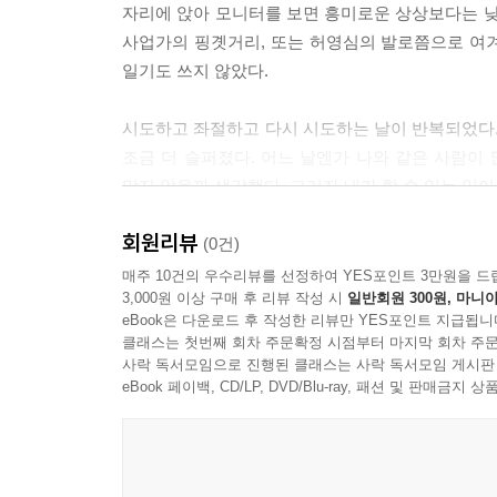
자리에 앉아 모니터를 보면 흥미로운 상상보다는 낮
더는 아무런 희망도 영광도 없이. 그런 것 없어도
사업가의 핑곗거리, 또는 허영심의 발로쯤으로 여
잔인한 삶을 견뎌낼 수 없을 것만 같았기에. 문학이
일기도 쓰지 않았다.
--- p.73
시도하고 좌절하고 다시 시도하는 날이 반복되었다.
요가 수련과 명상을 이어오며 되도록 한꺼번에 두 가지
조금 더 슬퍼졌다. 어느 날엔가 나와 같은 사람이
것이지만, 그중 한 가지만이라도 온전히 바라보고 
많지 않을까 생각했다. 그러자 내가 할 수 있는 일이
--- p.88
작가들에게 도움을 주는 책이 나오면 어떨까? 도움
회원리뷰
있다. 출판 시장에 대한 냉철한 분석일 수도 있고 일
(0건)
많은 이들의 속을 썩이는 현실의 걱정과 불안은 
매주 10건의 우수리뷰를 선정하여 YES포인트 3만원을 드
에 앞서 자기 자신을 일으켜 세우는 일을 먼저 해보
3,000원 이상 구매 후 리뷰 작성 시
일반회원 300원, 마니아
독자들은 이 책을 읽고 위로와 힘을 얻을 수 있을까.
--- p.90
eBook은 다운로드 후 작성한 리뷰만 YES포인트 지급됩니
그런 날이 많을수록 오히려 이따금 작가들의 이야
클래스는 첫번째 회차 주문확정 시점부터 마지막 회차 주문
공통적인 설명은 없다. 각양각색의 내용, 다종다
사락 독서모임으로 진행된 클래스는 사락 독서모임 게시판
그러니까 나는 불쾌하고 비정상적인 존재, 살아 있
싶은 대로 자유롭게’였다. 그리고 그런 방식은 
eBook 페이백, CD/LP, DVD/Blu-ray, 패션 및 판매금
워하며 생존을 구걸하며 ‘틀린’ 존재로 살아간다는 게
떠올랐으니 말이다.
그러니까 사회 전체에서 그런 부당한 대우를 받는 
다고 외치면 나는 그게 너무나 반갑고 고마운 것이다
- 책의 문을 연 김현진 작가는 『네 멋대로 해라』
--- p.106