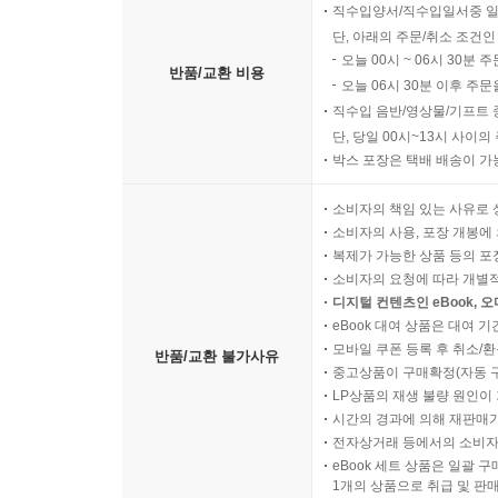
직수입양서/직수입일서중 일
단, 아래의 주문/취소 조건인
오늘 00시 ~ 06시 30분 
반품/교환 비용
오늘 06시 30분 이후 주문
직수입 음반/영상물/기프트 
단, 당일 00시~13시 사이
박스 포장은 택배 배송이 가
소비자의 책임 있는 사유로 
소비자의 사용, 포장 개봉에 
복제가 가능한 상품 등의 포장을 
소비자의 요청에 따라 개별
디지털 컨텐츠인 eBook, 
eBook 대여 상품은 대여 기
모바일 쿠폰 등록 후 취소/환
반품/교환 불가사유
중고상품이 구매확정(자동 
LP상품의 재생 불량 원인이 기
시간의 경과에 의해 재판매가
전자상거래 등에서의 소비자
eBook 세트 상품은 일괄 
1개의 상품으로 취급 및 판매