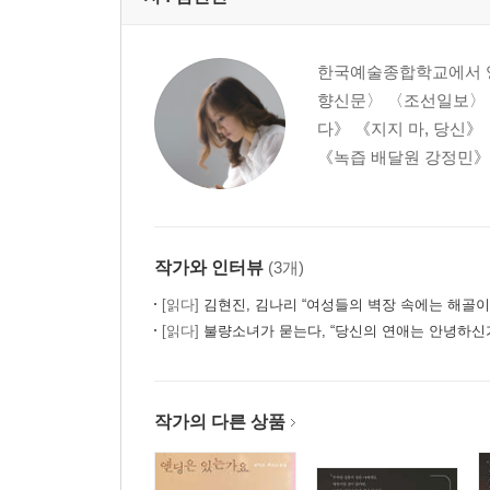
한국예술종합학교에서 영
향신문〉 〈조선일보〉 〈
다》 《지지 마, 당신
《녹즙 배달원 강정민》 
작가와 인터뷰
(3개)
[읽다]
김현진, 김나리 “여성들의 벽장 속에는 해골이
[읽다]
불량소녀가 묻는다, “당신의 연애는 안녕하신가?” - 『누구의 
작가의 다른 상품