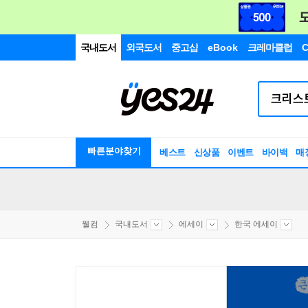
국내도서
외국도서
중고샵
eBook
크레마클럽
C
빠른분야찾기
베스트
신상품
이벤트
바이백
매
웰컴
국내도서
에세이
한국 에세이