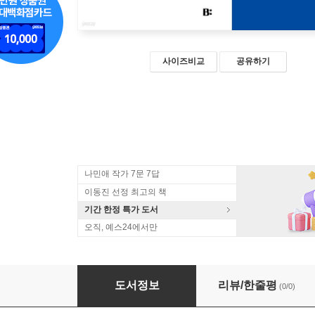
사이즈비교
공유하기
나민애 작가 7문 7답
이동진 선정 최고의 책
기간 한정 특가 도서
오직, 예스24에서만
먹고살고 글쓰고 (큰글자책)
도서정보
리뷰/한줄평
(0/0)