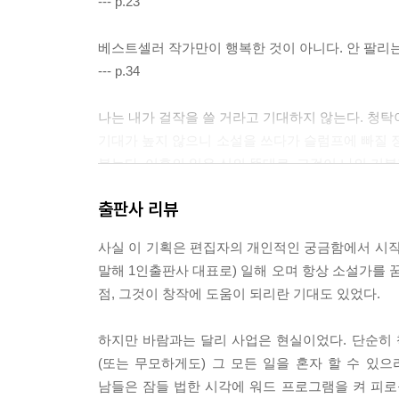
--- p.23
베스트셀러 작가만이 행복한 것이 아니다. 안 팔리는
--- p.34
나는 내가 걸작을 쓸 거라고 기대하지 않는다. 청탁
기대가 높지 않으니 소설을 쓰다가 슬럼프에 빠질 정
붓는다. 이후의 일은 신의 뜻대로, 그것이 나의 기
--- p.49
출판사 리뷰
해답을 찾아 헤맬 시간에 나는 결국 소설을 한 줄 더
사실 이 기획은 편집자의 개인적인 궁금함에서 시작
중엔 무엇이 될지 알 수 없지만 말이다.
말해 1인출판사 대표로) 일해 오며 항상 소설가를 
--- p.53
점, 그것이 창작에 도움이 되리란 기대도 있었다.
당신을 감동시키고, 전율하게 만들었으며, 생각하게 
하지만 바람과는 달리 사업은 현실이었다. 단순히 
으며, 시시하게 만들었던 그 모든 것들에 대한 대답
(또는 무모하게도) 그 모든 일을 혼자 할 수 있
--- p.68
남들은 잠들 법한 시각에 워드 프로그램을 켜 피로