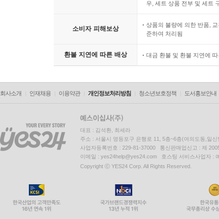
우, 세트 상품 전부 및 세트
상품의 불량에 의한 반품, 교
소비자 피해보상
준하여 처리됨
환불 지연에 따른 배상
대금 환불 및 환불 지연에 
회사소개
인재채용
이용약관
개인정보처리방침
청소년보호정책
도서홍보안내
대표 : 김석환, 최세라
주소 : 서울시 영등포구 은행로 11, 5층~6층(여의도동,일신
사업자등록번호 : 229-81-37000 통신판매업신고 : 제 200
이메일 : yes24help@yes24.com 호스팅 서비스사업자 :
Copyright ⓒ YES24 Corp. All Rights Reserved.