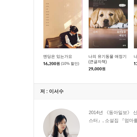
엔딩은 있는가요
나의 유기동물 애정기
(큰글자책)
16,200
원
(10% 할인)
1
29,000
원
저 :
이서수
2014년 《동아일보》 
스터』, 소설집 『엄마를