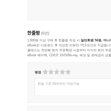
먹고살고 글 쓰는 삶의 모습과 가능성을 보여준다.
나는 ‘작가가 된다’보다도 ‘이야기를 들려주겠다’
- 이서수 작가는 신춘문예 등단 후 오랜 기간 
의 열망, 사회적 관계의 열망과 닿아 있기 때문이다.
있었던 5년간의 시간 동안 마음을 되돌아보며 독자들
--- p.112
한줄평
(0건)
- 송승언 작가는 문학 출판사의 편집자이자 시인이다
수목장으로 들어오기 전에 보았던 진수는 내 설명을 
얼핏 봐선 지독히 어두워 보인다. 하지만 아이러니
1,000원 이상 구매 후 한줄평 작성 시
일반회원 50원, 마니
았다.
eBook은 다운로드 후 작성한 리뷰만 YES포인트 지급됩니
--- p.121
클래스는 첫번째 회차 주문확정 시점부터 마지막 회차 주문
- 김혜나 작가는 소설을 쓰며 안 좋아진 건강을
eBook 페이백, CD/LP, DVD/Blu-ray, 패션 및 판매금
되었다. 이 책에선 창작하며 자신의 몸을 바로 세우는
이 길을 건너면 나의 일과 모순과 아이러니를 발견한
기는 그 행위가 곧 나의 실존이기에.
- 정보라 작가는 오랜 시간 창작 활동과 러시아문학
평점
--- p.134
작가에게 건네는 실질적 조언을 담았다.
한글 기준 50자까지 작성가능
돈이 없으면 사람은 우울해진다. 말수가 줄어들고 
- 전민식 작가는 다양한 일을 하며 글을 써왔고
백수면 더욱 그렇다. 20년 전의 내가 딱 그랬다.
형식으로 담아냈다.
--- p.139
- 조영주 작가는 시나리오 작가로 시작해 세계문학