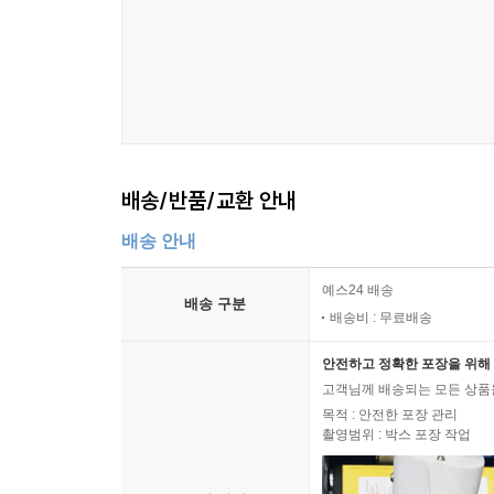
10년 후의 나는, 20년 후의 나는 어떨까. 그때의
일과 소회를 진솔하게 적었다.
아마도, 그럴 것 같다. 그렇게 살며, 쓰며, 어떻게든
--- p.154
- 김이듬 작가는 ‘책방이듬’을 운영했고 산문, 소설
달리 흐르는 시인의 시간을 느낄 수 있다.
세계는 예술로서만 존재한다고 적힌 두꺼운 노트에
켜지는 가로등처럼 나는 돈을 밝히는 사람이 되어갔
- 이원석 작가는 시를 쓰고 주짓수를 가르친다.
을 찾을 수 있을까. 글만 쓰며 먹고살 수 있는 세계
배송/반품/교환 안내
해나갈 것을 격려한다. 그의 재치 넘치는 글에서 우리
--- p.166
배송 안내
이 세상에 없는 것을 찾아다니는 건 어리석은 짓일까
예스24 배송
서 뭐하나? 시가 꼭 뭘 해야 할까. 아직도 내가 차
배송 구분
배송비 : 무료배송
시차 없이 살아보는 것도 나쁘지 않을 것이다.
--- p.179
안전하고 정확한 포장을 위해 
고객님께 배송되는 모든 상품을
부자는 망해도 삼대를 가고 계획이 웅장하면 실패해도
목적 : 안전한 포장 관리
촬영범위 : 박스 포장 작업
기로 하는 것이다.
--- p.184